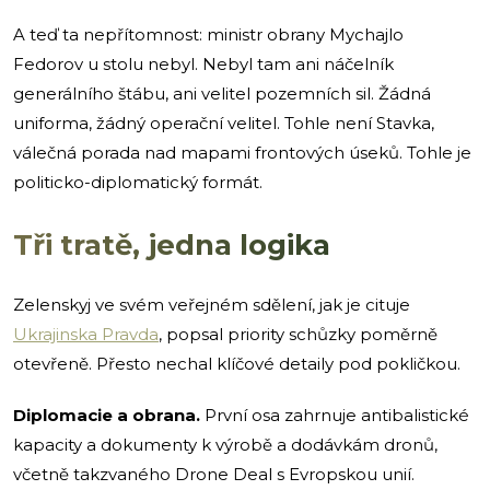
A teď ta nepřítomnost: ministr obrany Mychajlo
Fedorov u stolu nebyl. Nebyl tam ani náčelník
generálního štábu, ani velitel pozemních sil. Žádná
uniforma, žádný operační velitel. Tohle není Stavka,
válečná porada nad mapami frontových úseků. Tohle je
politicko-diplomatický formát.
Tři tratě, jedna logika
Zelenskyj ve svém veřejném sdělení, jak je cituje
Ukrajinska Pravda
, popsal priority schůzky poměrně
otevřeně. Přesto nechal klíčové detaily pod pokličkou.
Diplomacie a obrana.
První osa zahrnuje antibalistické
kapacity a dokumenty k výrobě a dodávkám dronů,
včetně takzvaného Drone Deal s Evropskou unií.