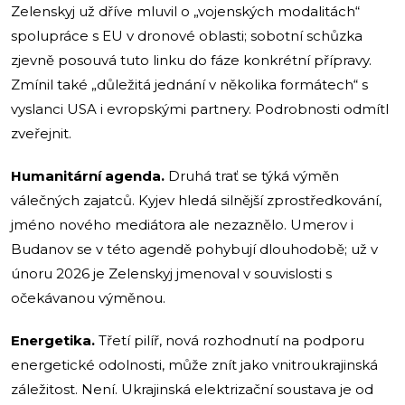
Zelenskyj už dříve mluvil o „vojenských modalitách“
spolupráce s EU v dronové oblasti; sobotní schůzka
zjevně posouvá tuto linku do fáze konkrétní přípravy.
Zmínil také „důležitá jednání v několika formátech“ s
vyslanci USA i evropskými partnery. Podrobnosti odmítl
zveřejnit.
Humanitární agenda.
Druhá trať se týká výměn
válečných zajatců. Kyjev hledá silnější zprostředkování,
jméno nového mediátora ale nezaznělo. Umerov i
Budanov se v této agendě pohybují dlouhodobě; už v
únoru 2026 je Zelenskyj jmenoval v souvislosti s
očekávanou výměnou.
Energetika.
Třetí pilíř, nová rozhodnutí na podporu
energetické odolnosti, může znít jako vnitroukrajinská
záležitost. Není. Ukrajinská elektrizační soustava je od