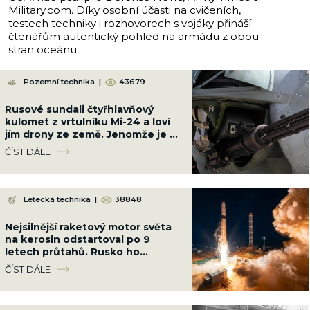
Military.com. Díky osobní účasti na cvičeních,
testech techniky i rozhovorech s vojáky přináší
čtenářům autentický pohled na armádu z obou
stran oceánu.
Pozemní technika
|
43679
Rusové sundali čtyřhlavňový
kulomet z vrtulníku Mi-24 a loví
jím drony ze země. Jenomže je až
příliš silný
ČÍST DÁLE
Letecká technika
|
38848
Nejsilnější raketový motor světa
na kerosin odstartoval po 9
letech průtahů. Rusko ho
nacpalo do tří raket najednou
ČÍST DÁLE