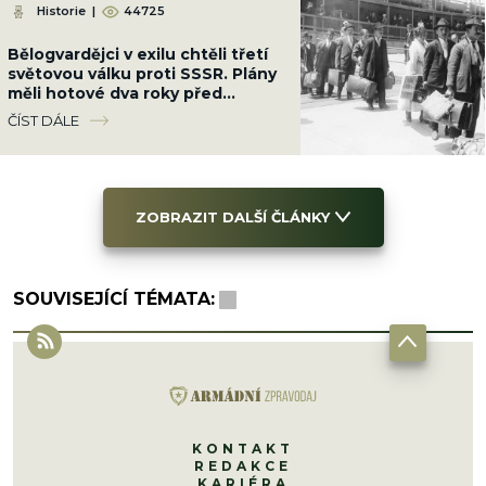
Historie
|
44725
Bělogvardějci v exilu chtěli třetí
světovou válku proti SSSR. Plány
měli hotové dva roky před
vznikem NATO
ČÍST DÁLE
ZOBRAZIT DALŠÍ ČLÁNKY
SOUVISEJÍCÍ TÉMATA:
KONTAKT
REDAKCE
KARIÉRA