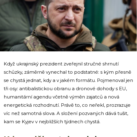
i
Když ukrajinský prezident zveřejnil stručné shrnutí
schůzky, záměrně vynechal to podstatné: s kým přesně
se chystá jednat, kdy a v jakém formátu. Pojmenoval jen
tři osy: antibalistickou obranu a dronové dohody s EU,
humanitární agendu včetně výměn zajatců a nová
energetická rozhodnutí. Právě to, co neřekl, prozrazuje
víc než samotná slova. A složení pozvaných dává tušit,
kam se Kyjev v nejbližších týdnech chystá.