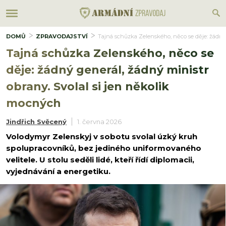
DOMŮ
ZPRAVODAJSTVÍ
Tajná schůzka Zelenského, něco se děje: žádný 
Tajná schůzka Zelenského, něco se
děje: žádný generál, žádný ministr
obrany. Svolal si jen několik
mocných
Jindřich Svěcený
1. června 2026
Volodymyr Zelenskyj v sobotu svolal úzký kruh
spolupracovníků, bez jediného uniformovaného
velitele. U stolu seděli lidé, kteří řídí diplomacii,
vyjednávání a energetiku.