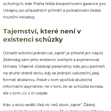
ochotných, kde Praha řešila bezpečnostní garance pro
Ukrajinu po případném příměří a pokračování české
muniční iniciativy.
Tajemství, které není v
existenci schůzky
Označit sobotní jednání za „tajné“ je přesné jen napůl.
Zelenskyj sám jeho existenci zveřejnil a pojmenoval
témata. Utajené zůstávají parametry: kdo jsou partneři
na druhé straně stolu, kdy se jednání uskuteční, jaký
formát dostanou. Právě v tom spočívá skutečná
informační asymetrie, ne v tom, že se schůzka konala,
ale v tom, co z ní vzejde.
Kdo u stolu seděl, říká víc než slovo „tajné“. Žádný