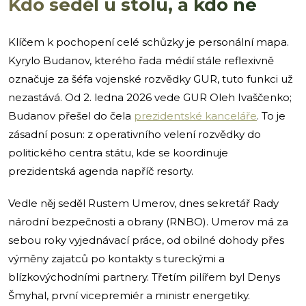
Kdo seděl u stolu, a kdo ne
Klíčem k pochopení celé schůzky je personální mapa.
Kyrylo Budanov, kterého řada médií stále reflexivně
označuje za šéfa vojenské rozvědky GUR, tuto funkci už
nezastává. Od 2. ledna 2026 vede GUR Oleh Ivaščenko;
Budanov přešel do čela
prezidentské kanceláře
. To je
zásadní posun: z operativního velení rozvědky do
politického centra státu, kde se koordinuje
prezidentská agenda napříč resorty.
Vedle něj seděl Rustem Umerov, dnes sekretář Rady
národní bezpečnosti a obrany (RNBO). Umerov má za
sebou roky vyjednávací práce, od obilné dohody přes
výměny zajatců po kontakty s tureckými a
blízkovýchodními partnery. Třetím pilířem byl Denys
Šmyhal, první vicepremiér a ministr energetiky.