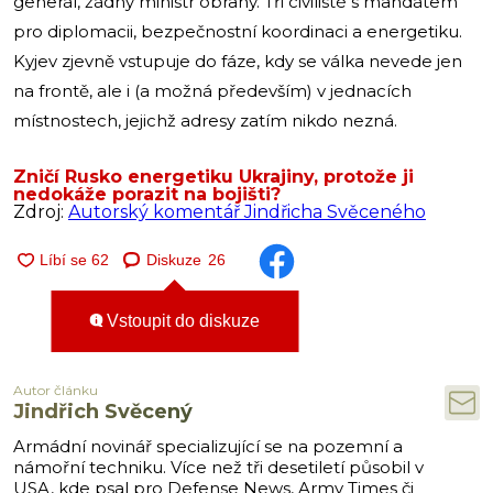
generál, žádný ministr obrany. Tři civilisté s mandátem
pro diplomacii, bezpečnostní koordinaci a energetiku.
Kyjev zjevně vstupuje do fáze, kdy se válka nevede jen
na frontě, ale i (a možná především) v jednacích
místnostech, jejichž adresy zatím nikdo nezná.
Zničí Rusko energetiku Ukrajiny, protože ji
nedokáže porazit na bojišti?
Zdroj:
Autorský komentář Jindřicha Svěceného
Diskuze
26
Vstoupit do diskuze
Autor článku
Jindřich Svěcený
Armádní novinář specializující se na pozemní a
námořní techniku. Více než tři desetiletí působil v
USA, kde psal pro Defense News, Army Times či