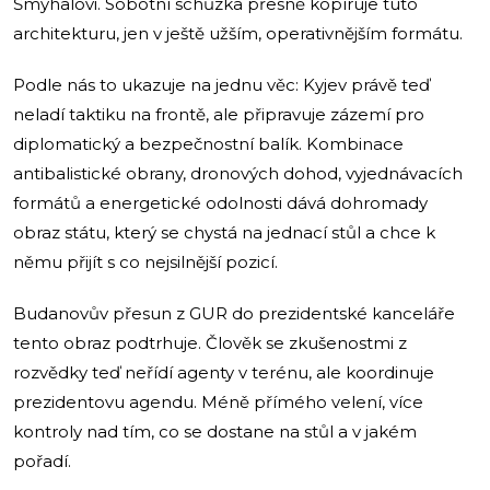
Šmyhalovi. Sobotní schůzka přesně kopíruje tuto
architekturu, jen v ještě užším, operativnějším formátu.
Podle nás to ukazuje na jednu věc: Kyjev právě teď
neladí taktiku na frontě, ale připravuje zázemí pro
diplomatický a bezpečnostní balík. Kombinace
antibalistické obrany, dronových dohod, vyjednávacích
formátů a energetické odolnosti dává dohromady
obraz státu, který se chystá na jednací stůl a chce k
němu přijít s co nejsilnější pozicí.
Budanovův přesun z GUR do prezidentské kanceláře
tento obraz podtrhuje. Člověk se zkušenostmi z
rozvědky teď neřídí agenty v terénu, ale koordinuje
prezidentovu agendu. Méně přímého velení, více
kontroly nad tím, co se dostane na stůl a v jakém
pořadí.