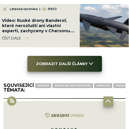
Letecká technika
|
9903
Video: Ruské drony Banderoľ,
které nerozluští ani vlastní
experti, zachyceny v Chersonu.
Ukrajinci se proti ni neumí bránit
ČÍST DÁLE
ZOBRAZIT DALŠÍ ČLÁNKY
SOUVISEJÍCÍ
MOSKVA
RUSKO (RUSKÁ FEDERACE)
UKRAJINA
VÁLKA NA
TÉMATA: