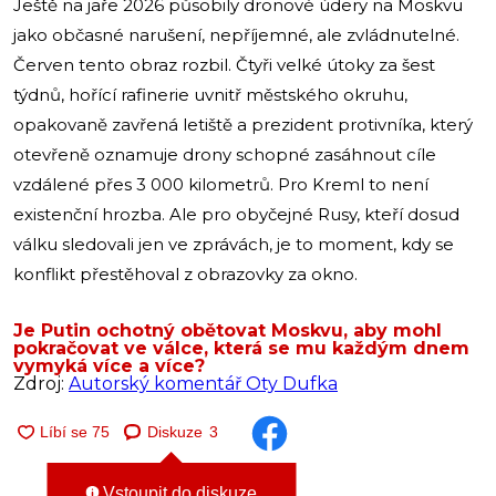
Ještě na jaře 2026 působily dronové údery na Moskvu
jako občasné narušení, nepříjemné, ale zvládnutelné.
Červen tento obraz rozbil. Čtyři velké útoky za šest
týdnů, hořící rafinerie uvnitř městského okruhu,
opakovaně zavřená letiště a prezident protivníka, který
otevřeně oznamuje drony schopné zasáhnout cíle
vzdálené přes 3 000 kilometrů. Pro Kreml to není
existenční hrozba. Ale pro obyčejné Rusy, kteří dosud
válku sledovali jen ve zprávách, je to moment, kdy se
konflikt přestěhoval z obrazovky za okno.
Je Putin ochotný obětovat Moskvu, aby mohl
pokračovat ve válce, která se mu každým dnem
vymyká více a více?
Zdroj:
Autorský komentář Oty Dufka
Diskuze
3
Vstoupit do diskuze