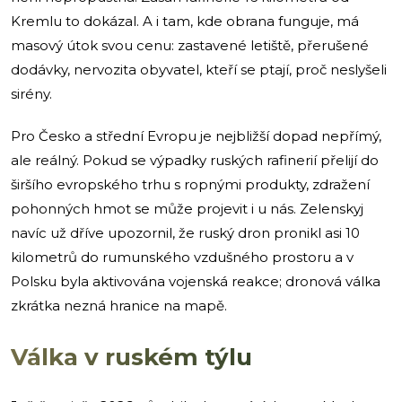
Kremlu to dokázal. A i tam, kde obrana funguje, má
masový útok svou cenu: zastavené letiště, přerušené
dodávky, nervozita obyvatel, kteří se ptají, proč neslyšeli
sirény.
Pro Česko a střední Evropu je nejbližší dopad nepřímý,
ale reálný. Pokud se výpadky ruských rafinerií přelijí do
širšího evropského trhu s ropnými produkty, zdražení
pohonných hmot se může projevit i u nás. Zelenskyj
navíc už dříve upozornil, že ruský dron pronikl asi 10
kilometrů do rumunského vzdušného prostoru a v
Polsku byla aktivována vojenská reakce; dronová válka
zkrátka nezná hranice na mapě.
Válka v ruském týlu