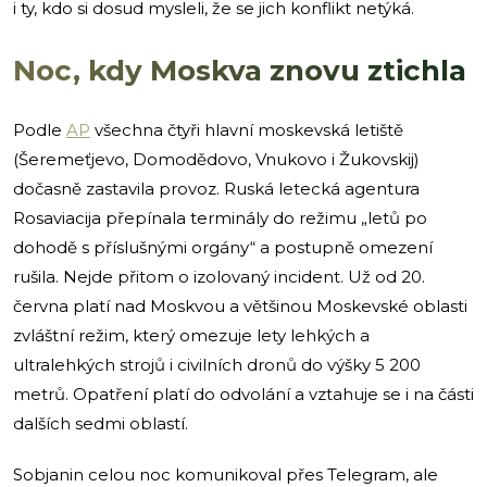
i ty, kdo si dosud mysleli, že se jich konflikt netýká.
Noc, kdy Moskva znovu ztichla
Podle
AP
všechna čtyři hlavní moskevská letiště
(Šeremeťjevo, Domodědovo, Vnukovo i Žukovskij)
dočasně zastavila provoz. Ruská letecká agentura
Rosaviacija přepínala terminály do režimu „letů po
dohodě s příslušnými orgány“ a postupně omezení
rušila. Nejde přitom o izolovaný incident. Už od 20.
června platí nad Moskvou a většinou Moskevské oblasti
zvláštní režim, který omezuje lety lehkých a
ultralehkých strojů i civilních dronů do výšky 5 200
metrů. Opatření platí do odvolání a vztahuje se i na části
dalších sedmi oblastí.
Sobjanin celou noc komunikoval přes Telegram, ale