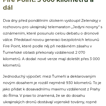
dál
Dva dny před pondělním útokem vystoupil Zelenskyj v
rozhovoru pro ukrajinský telemaraton „Jedyni novyny“ s
oznámením, které posunulo celou debatu o dronové
válce. Představil novou generaci bezpilotních letounů
Fire Point, které podle něj při nedávném zásahu v
Ťumeňské oblasti překonaly vzdálenost 2 070
kilometrů. A dodal: nové verze mají doletět přes 3 000
kilometrů.
Jednoduchý výpočet: mezi Ťumeňí a deklarovaným
novým dosahem je rozdíl nejméně 930 kilometrů. To je
jako přidat k dosavadnímu maximu vzdálenost z Prahy
do Říma. V praxi to znamená, že se do dosahu
ukrajinských dronů dostávají vojenské továrny, ropné