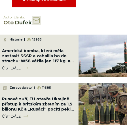
Autor článku
Oto Dufek
Historie
|
15953
Americká bomba, která měla
zastavit SSSR a zahalila ho do
strachu: W58 vážila jen 117 kg, ale
měla sílu 200 kilotun
ČÍST DÁLE
Zpravodajství
|
11685
Rusové zuří, EU otevře Ukrajině
přístup k britským zbraním za 1,5
bilionu Kč a „Rusáci“ pocítí peklo
na zemi
ČÍST DÁLE