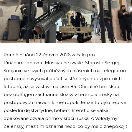
i
Pondělní ráno 22. června 2026 začalo pro
třináctimilionovou Moskvu nezvykle. Starosta Sergej
Sobjanin ve svých průběžných hlášeních na Telegramu
postupně navyšoval počet sestřelených bezpilotních
letounů, až se zastavil na čísle 84. Oficiálně bez škod,
bez obětí, jen záchranné složky v terénu a trosky na
přístupových trasách k metropoli. Jenže to bylo teprve
poslední dějství týdne, během kterého se válka
opakovaně ozvala přímo v srdci Ruska. A Volodymyr
Zelenskyj mezitím oznámil něco, co by mělo znepokojit