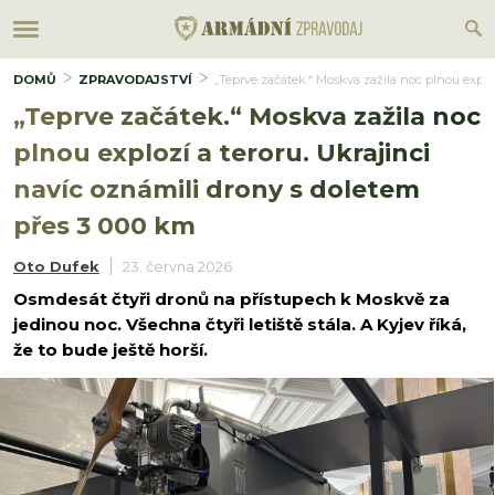
DOMŮ
ZPRAVODAJSTVÍ
„Teprve začátek.“ Moskva zažila noc plnou explo
„Teprve začátek.“ Moskva zažila noc
plnou explozí a teroru. Ukrajinci
navíc oznámili drony s doletem
přes 3 000 km
Oto Dufek
23. června 2026
Osmdesát čtyři dronů na přístupech k Moskvě za
jedinou noc. Všechna čtyři letiště stála. A Kyjev říká,
že to bude ještě horší.