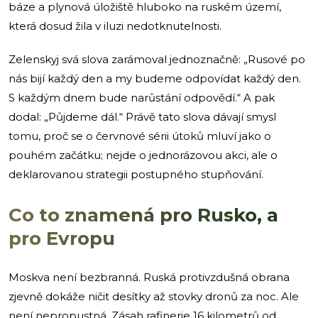
báze a plynová úložiště hluboko na ruském území,
která dosud žila v iluzi nedotknutelnosti.
Zelenskyj svá slova zarámoval jednoznačně: „Rusové po
nás bijí každý den a my budeme odpovídat každý den.
S každým dnem bude narůstání odpovědí.“ A pak
dodal: „Půjdeme dál.“ Právě tato slova dávají smysl
tomu, proč se o červnové sérii útoků mluví jako o
pouhém začátku; nejde o jednorázovou akci, ale o
deklarovanou strategii postupného stupňování.
Co to znamená pro Rusko, a
pro Evropu
Moskva není bezbranná. Ruská protivzdušná obrana
zjevně dokáže ničit desítky až stovky dronů za noc. Ale
není nepropustná. Zásah rafinerie 16 kilometrů od