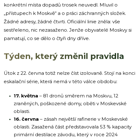
konkrétní místa dopadů trosek neuvedl. Mluvil o
„přístupech k Moskvě“ a o práci záchranných složek.
Žádné adresy, žádné čtvrti. Oficiální linie zněla: vše
sestřeleno, nic nezasaženo. Jenže obyvatelé Moskvy si
pamatují, co se dělo o čtyři dny dříve.
Týden, který změnil pravidla
Útok z 22. června totiž nelze číst izolovaně. Stojí na konci
eskalační série, která nemá v této válce obdobu:
17. května
– 81 dronů směrem na Moskvu, 12
zraněných, poškozené domy, oběti v Moskevské
oblasti.
16. června
– zásah největší rafinerie v Moskevské
oblasti. Zasažená část představovala 53 % kapacity
primární destilace závodu, který v roce 2024