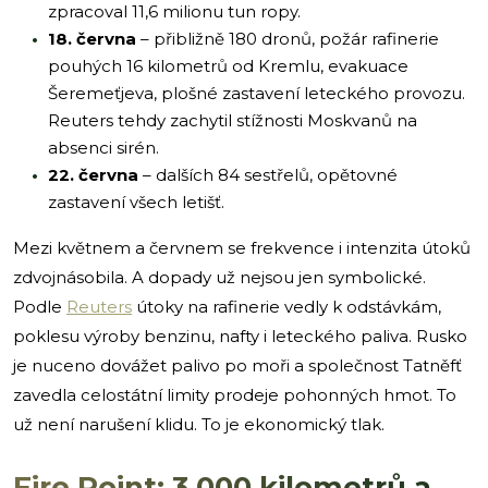
zpracoval 11,6 milionu tun ropy.
18. června
– přibližně 180 dronů, požár rafinerie
pouhých 16 kilometrů od Kremlu, evakuace
Šeremeťjeva, plošné zastavení leteckého provozu.
Reuters tehdy zachytil stížnosti Moskvanů na
absenci sirén.
22. června
– dalších 84 sestřelů, opětovné
zastavení všech letišť.
Mezi květnem a červnem se frekvence i intenzita útoků
zdvojnásobila. A dopady už nejsou jen symbolické.
Podle
Reuters
útoky na rafinerie vedly k odstávkám,
poklesu výroby benzinu, nafty i leteckého paliva. Rusko
je nuceno dovážet palivo po moři a společnost Tatněfť
zavedla celostátní limity prodeje pohonných hmot. To
už není narušení klidu. To je ekonomický tlak.
Fire Point: 3 000 kilometrů a