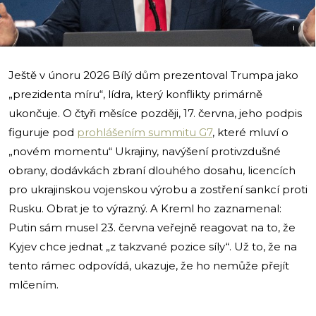
i
Ještě v únoru 2026 Bílý dům prezentoval Trumpa jako
„prezidenta míru“, lídra, který konflikty primárně
ukončuje. O čtyři měsíce později, 17. června, jeho podpis
figuruje pod
prohlášením summitu G7
, které mluví o
„novém momentu“ Ukrajiny, navýšení protivzdušné
obrany, dodávkách zbraní dlouhého dosahu, licencích
pro ukrajinskou vojenskou výrobu a zostření sankcí proti
Rusku. Obrat je to výrazný. A Kreml ho zaznamenal:
Putin sám musel 23. června veřejně reagovat na to, že
Kyjev chce jednat „z takzvané pozice síly“. Už to, že na
tento rámec odpovídá, ukazuje, že ho nemůže přejít
mlčením.