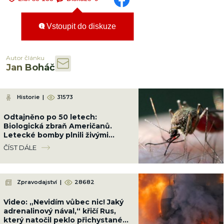
Vstoupit do diskuze
Autor článku
Jan Boháč
Historie
|
31573
Odtajněno po 50 letech:
Biologická zbraň Američanů.
Letecké bomby plnili živými
komáry a shazovali je na
ČÍST DÁLE
obydlené čtvrti
Zpravodajství
|
28682
Video: „Nevidím vůbec nic! Jaký
adrenalinový nával,“ křičí Rus,
který natočil peklo přichystané