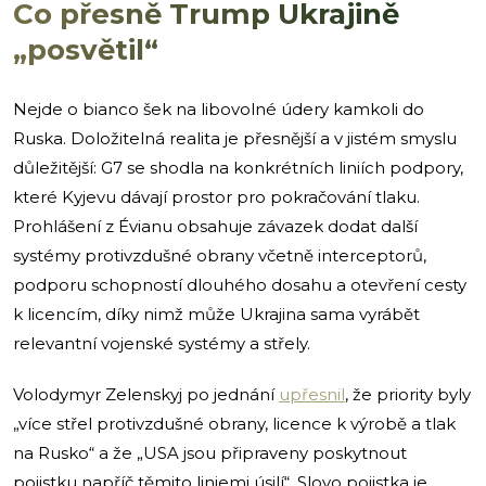
Co přesně Trump Ukrajině
„posvětil“
Nejde o bianco šek na libovolné údery kamkoli do
Ruska. Doložitelná realita je přesnější a v jistém smyslu
důležitější: G7 se shodla na konkrétních liniích podpory,
které Kyjevu dávají prostor pro pokračování tlaku.
Prohlášení z Évianu obsahuje závazek dodat další
systémy protivzdušné obrany včetně interceptorů,
podporu schopností dlouhého dosahu a otevření cesty
k licencím, díky nimž může Ukrajina sama vyrábět
relevantní vojenské systémy a střely.
Volodymyr Zelenskyj po jednání
upřesnil
, že priority byly
„více střel protivzdušné obrany, licence k výrobě a tlak
na Rusko“ a že „USA jsou připraveny poskytnout
pojistku napříč těmito liniemi úsilí“. Slovo pojistka je