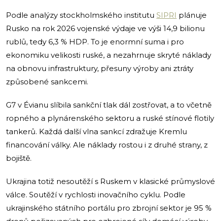
Podle analýzy stockholmského institutu
SIPRI
plánuje
Rusko na rok 2026 vojenské výdaje ve výši 14,9 bilionu
rublů, tedy 6,3 % HDP. To je enormní suma i pro
ekonomiku velikosti ruské, a nezahrnuje skryté náklady
na obnovu infrastruktury, přesuny výroby ani ztráty
způsobené sankcemi.
G7 v Évianu slíbila sankční tlak dál zostřovat, a to včetně
ropného a plynárenského sektoru a ruské stínové flotily
tankerů. Každá další vlna sankcí zdražuje Kremlu
financování války. Ale náklady rostou i z druhé strany, z
bojiště.
Ukrajina totiž nesoutěží s Ruskem v klasické průmyslové
válce. Soutěží v rychlosti inovačního cyklu. Podle
ukrajinského státního portálu pro zbrojní sektor je 95 %