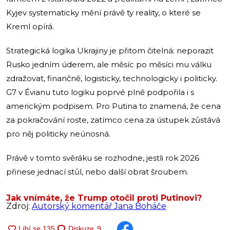
Kyjev systematicky mění právě ty reality, o které se
Kreml opírá.
Strategická logika Ukrajiny je přitom čitelná: neporazit
Rusko jedním úderem, ale měsíc po měsíci mu válku
zdražovat, finančně, logisticky, technologicky i politicky.
G7 v Évianu tuto logiku poprvé plně podpořila i s
americkým podpisem. Pro Putina to znamená, že cena
za pokračování roste, zatímco cena za ústupek zůstává
pro něj politicky neúnosná.
Právě v tomto svěráku se rozhodne, jestli rok 2026
přinese jednací stůl, nebo další obrat šroubem.
Jak vnímáte, že Trump otočil proti Putinovi?
Zdroj:
Autorský komentář Jana Boháče
Diskuze
9