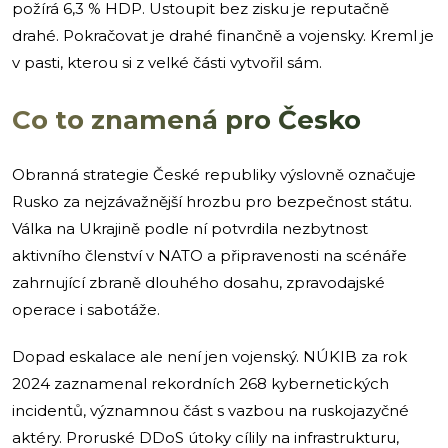
požírá 6,3 % HDP. Ustoupit bez zisku je reputačně
drahé. Pokračovat je drahé finančně a vojensky. Kreml je
v pasti, kterou si z velké části vytvořil sám.
Co to znamená pro Česko
Obranná strategie České republiky výslovně označuje
Rusko za nejzávažnější hrozbu pro bezpečnost státu.
Válka na Ukrajině podle ní potvrdila nezbytnost
aktivního členství v NATO a připravenosti na scénáře
zahrnující zbraně dlouhého dosahu, zpravodajské
operace i sabotáže.
Dopad eskalace ale není jen vojenský. NÚKIB za rok
2024 zaznamenal rekordních 268 kybernetických
incidentů, významnou část s vazbou na ruskojazyčné
aktéry. Proruské DDoS útoky cílily na infrastrukturu,