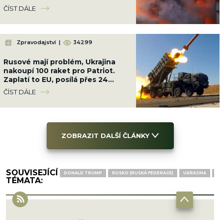
Ukrajinci cestou na Krym
ČÍST DÁLE
Zpravodajství
|
34299
Rusové mají problém, Ukrajina
nakoupí 100 raket pro Patriot.
Zaplatí to EU, posílá přes 24
miliard Kč
ČÍST DÁLE
ZOBRAZIT DALŠÍ ČLÁNKY
SOUVISEJÍCÍ
DONALD TRUMP
RUSKO (RUSKÁ FEDERACE)
UKRAJINA
V
TÉMATA: