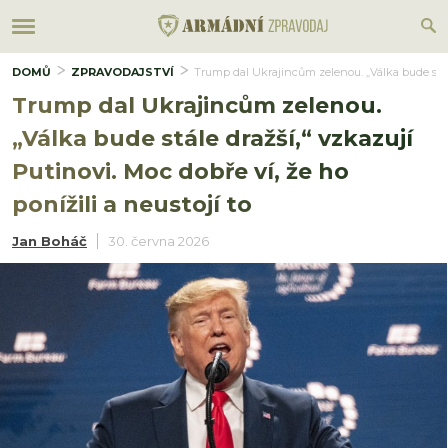
DOMŮ
ZPRAVODAJSTVÍ
Trump dal Ukrajincům zelenou. „Válka bude stále 
Trump dal Ukrajincům zelenou.
„Válka bude stále dražší,“ vzkazují
Putinovi. Moc dobře ví, že ho
ponížili a neustojí to
Jan Boháč
30. června 2026