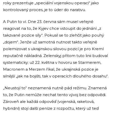
roky prezentuje „speciální vojenskou operaci“ jako
kontrolovaný proces, je to úder do narativu.
A Putin to ví. Dne 23. června sám musel veřejně
reagovat na to, že Kyjev chce vstoupit do jednání „z
takzvané pozice síly“. Pokusil se to zlehčit jako pouhý
„dojem“. Jenže už samotná nutnost takto veřejně
polemizovat s ukrajinskou silovou pozicí je pro Kreml
reputačně nákladná. Zelenskyj přitom tuto linii budoval
systematicky; už 22. května v hovoru se Starmerem,
Macronem a Merzem říkal, že ukrajinská pozice je
silnější „jak na bojišti, tak v operacích dlouhého dosahu“.
„Neustojí to“ neznamená nutně pád režimu. Znamená
to, že Putin nemůže nechat tento vývoj bez odpovědi.
Zároveň ale každá odpověď (vojenská, raketová,
hybridní) stojí další peníze z rozpočtu, který už teď