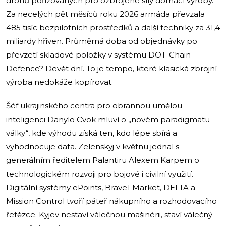
dronů pořizovaných pro ozbrojené síly domácí výroby.
Za necelých pět měsíců roku 2026 armáda převzala
485 tisíc bezpilotních prostředků a další techniky za 31,4
miliardy hřiven. Průměrná doba od objednávky po
převzetí skladové položky v systému DOT-Chain
Defence? Devět dní. To je tempo, které klasická zbrojní
výroba nedokáže kopírovat.
Šéf ukrajinského centra pro obrannou umělou
inteligenci Danylo Cvok mluví o „novém paradigmatu
války“, kde výhodu získá ten, kdo lépe sbírá a
vyhodnocuje data. Zelenskyj v květnu jednal s
generálním ředitelem Palantiru Alexem Karpem o
technologickém rozvoji pro bojové i civilní využití.
Digitální systémy ePoints, Brave1 Market, DELTA a
Mission Control tvoří páteř nákupního a rozhodovacího
řetězce. Kyjev nestaví válečnou mašinérii, staví válečný