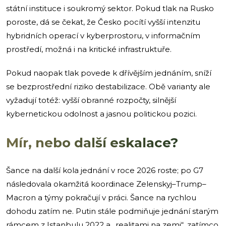
státní instituce i soukromý sektor. Pokud tlak na Rusko
poroste, dá se čekat, že Česko pocítí vyšší intenzitu
hybridních operací v kyberprostoru, v informačním
prostředí, možná i na kritické infrastruktuře.
Pokud naopak tlak povede k dřívějším jednáním, sníží
se bezprostřední riziko destabilizace. Obě varianty ale
vyžadují totéž: vyšší obranné rozpočty, silnější
kybernetickou odolnost a jasnou politickou pozici.
Mír, nebo další eskalace?
Šance na další kola jednání v roce 2026 roste; po G7
následovala okamžitá koordinace Zelenskyj–Trump–
Macron a týmy pokračují v práci. Šance na rychlou
dohodu zatím ne. Putin stále podmiňuje jednání starým
rámcem z Istanbulu 2022 a „realitami na zemi“, zatímco