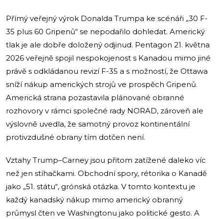
Přímý veřejný výrok Donalda Trumpa ke scénáři „30 F-
35 plus 60 Gripenů“ se nepodařilo dohledat. Americký
tlak je ale dobře doložený odjinud. Pentagon 21. května
2026 veřejně spojil nespokojenost s Kanadou mimo jiné
právě s odkládanou revizí F-35 a s možností, že Ottawa
sníží nákup amerických strojů ve prospěch Gripenů.
Americká strana pozastavila plánované obranné
rozhovory v rámci společné rady NORAD, zároveň ale
výslovně uvedla, že samotný provoz kontinentální
protivzdušné obrany tím dotčen není.
Vztahy Trump–Carney jsou přitom zatížené daleko víc
než jen stíhačkami. Obchodní spory, rétorika o Kanadě
jako „51. státu“, grónská otázka. V tomto kontextu je
každý kanadský nákup mimo americký obranný
průmysl čten ve Washingtonu jako politické gesto. A