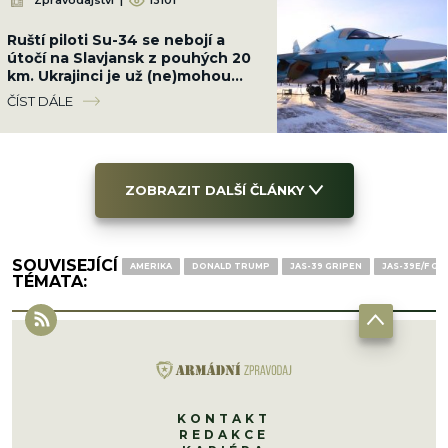
Zpravodajství
|
13101
Ruští piloti Su-34 se nebojí a
útočí na Slavjansk z pouhých 20
km. Ukrajinci je už (ne)mohou
kdykoli sestřelit
ČÍST DÁLE
ZOBRAZIT DALŠÍ ČLÁNKY
SOUVISEJÍCÍ
AMERIKA
DONALD TRUMP
JAS-39 GRIPEN
JAS-39E/F GR
TÉMATA:
KONTAKT
REDAKCE