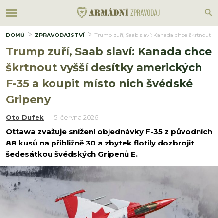
DOMŮ
ZPRAVODAJSTVÍ
Trump zuří, Saab slaví: Kanada chce škrtnout v
Trump zuří, Saab slaví: Kanada chce
škrtnout vyšší desítky amerických
F-35 a koupit místo nich švédské
Gripeny
Oto Dufek
5. června 2026
Ottawa zvažuje snížení objednávky F-35 z původních
88 kusů na přibližně 30 a zbytek flotily dozbrojit
šedesátkou švédských Gripenů E.