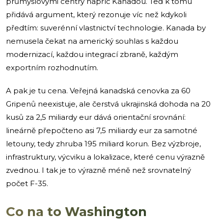
průmyslovými centry napříč Kanadou. Teď k tomu
přidává argument, který rezonuje víc než kdykoli
předtím: suverénní vlastnictví technologie. Kanada by
nemusela čekat na americký souhlas s každou
modernizací, každou integrací zbraně, každým
exportním rozhodnutím.
A pak je tu cena. Veřejná kanadská cenovka za 60
Gripenů neexistuje, ale čerstvá ukrajinská dohoda na 20
kusů za 2,5 miliardy eur dává orientační srovnání:
lineárně přepočteno asi 7,5 miliardy eur za samotné
letouny, tedy zhruba 195 miliard korun. Bez výzbroje,
infrastruktury, výcviku a lokalizace, které cenu výrazně
zvednou. I tak je to výrazně méně než srovnatelný
počet F-35.
Co na to Washington