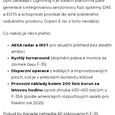
bylo zavádějící. Lightning II je stealth platforma páté
generace s integrovanou senzorovou fúzí, systémy DAS
a EOTS a schopností pronikat do silně bráněného
vzdušného prostoru. Gripen E nic z toho nenabízí.
Co nabízí, je něco jiného:
AESA radar a IRST
pro situační přehled bez stealth
ambicí
Rychlý turnaround
(doplnění paliva a munice za
zlomek času F-35)
Disperzní operace
z krátkých a improvizovaných
ploch, což je v arktickém kontextu klíčové
Provozní náklady kolem 200 tisíc korun za
letovou hodinu
oproti zhruba 430–450 tisícům u
F-35A (podle amerických rozpočtových sazeb pro
fiskální rok 2025)
Pokud by Kanada nahradila 60 plánovaných F-35