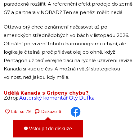
paradoxně rozšířit. A referenční efekt prodeje do země
G7 a partnera v NORAD? Ten se penězi měřit nedá.
Ottawa prý chce oznámení načasovat až po
amerických střednědobých volbách v listopadu 2026.
Oficiální potvrzení tohoto harmonogramu chybí, ale
logika je čitelná: proč přilévat olej do ohně, když
Pentagon už teď veřejně tlačí na rychlé uzavření revize.
Kanada si kupuje čas. A možná i větší strategickou
volnost, než jakou kdy měla.
Udělá Kanada s Gripeny chybu?
Zdroj:
Autorský komentář Oty Dufka
Diskuze
6
Vstoupit do diskuze