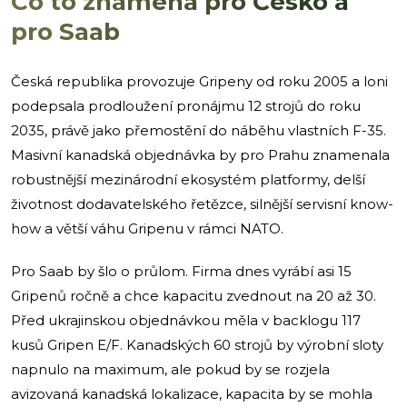
Co to znamená pro Česko a
pro Saab
Česká republika provozuje Gripeny od roku 2005 a loni
podepsala prodloužení pronájmu 12 strojů do roku
2035, právě jako přemostění do náběhu vlastních F-35.
Masivní kanadská objednávka by pro Prahu znamenala
robustnější mezinárodní ekosystém platformy, delší
životnost dodavatelského řetězce, silnější servisní know-
how a větší váhu Gripenu v rámci NATO.
Pro Saab by šlo o průlom. Firma dnes vyrábí asi 15
Gripenů ročně a chce kapacitu zvednout na 20 až 30.
Před ukrajinskou objednávkou měla v backlogu 117
kusů Gripen E/F. Kanadských 60 strojů by výrobní sloty
napnulo na maximum, ale pokud by se rozjela
avizovaná kanadská lokalizace, kapacita by se mohla