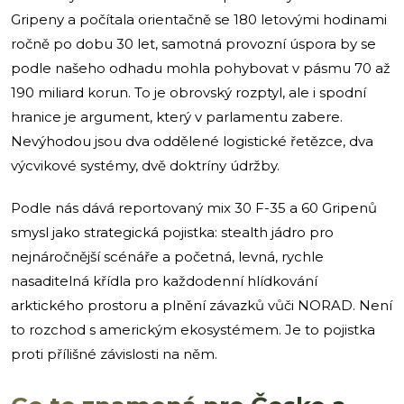
Gripeny a počítala orientačně se 180 letovými hodinami
ročně po dobu 30 let, samotná provozní úspora by se
podle našeho odhadu mohla pohybovat v pásmu 70 až
190 miliard korun. To je obrovský rozptyl, ale i spodní
hranice je argument, který v parlamentu zabere.
Nevýhodou jsou dva oddělené logistické řetězce, dva
výcvikové systémy, dvě doktríny údržby.
Podle nás dává reportovaný mix 30 F-35 a 60 Gripenů
smysl jako strategická pojistka: stealth jádro pro
nejnáročnější scénáře a početná, levná, rychle
nasaditelná křídla pro každodenní hlídkování
arktického prostoru a plnění závazků vůči NORAD. Není
to rozchod s americkým ekosystémem. Je to pojistka
proti přílišné závislosti na něm.