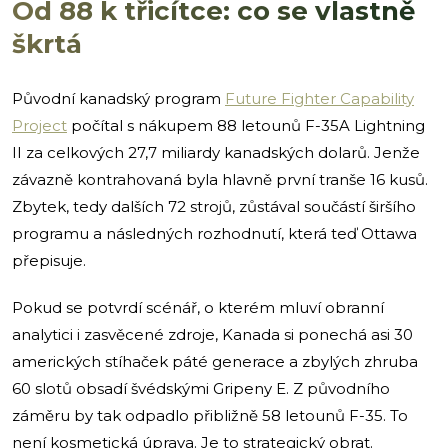
Od 88 k třicítce: co se vlastně
škrtá
Původní kanadský program
Future Fighter Capability
Project
počítal s nákupem 88 letounů F-35A Lightning
II za celkových 27,7 miliardy kanadských dolarů. Jenže
závazně kontrahovaná byla hlavně první tranše 16 kusů.
Zbytek, tedy dalších 72 strojů, zůstával součástí širšího
programu a následných rozhodnutí, která teď Ottawa
přepisuje.
Pokud se potvrdí scénář, o kterém mluví obranní
analytici i zasvěcené zdroje, Kanada si ponechá asi 30
amerických stíhaček páté generace a zbylých zhruba
60 slotů obsadí švédskými Gripeny E. Z původního
záměru by tak odpadlo přibližně 58 letounů F-35. To
není kosmetická úprava. Je to strategický obrat.