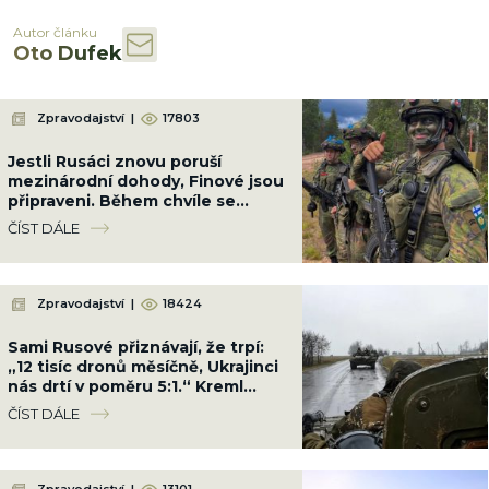
Autor článku
Oto Dufek
Zpravodajství
|
17803
Jestli Rusáci znovu poruší
mezinárodní dohody, Finové jsou
připraveni. Během chvíle se
všichni schovají pod zem
ČÍST DÁLE
Zpravodajství
|
18424
Sami Rusové přiznávají, že trpí:
„12 tisíc dronů měsíčně, Ukrajinci
nás drtí v poměru 5:1.“ Kreml
nemá odpověď
ČÍST DÁLE