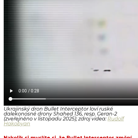
Ukrajinský dron Bullet Interceptor loví ruské
dalekonosné drony Shahed 136, resp. Geran-2
(zveřejněno v listopadu 2025); zdroj videa:
Rudolf
Hakobyan
Nakolik si myslíte si, že Bullet Interceptor změní