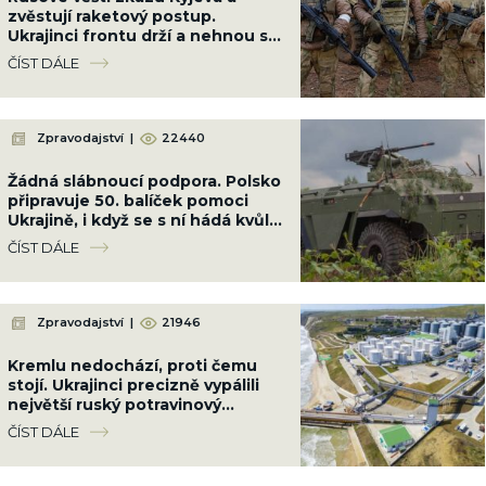
zvěstují raketový postup.
Ukrajinci frontu drží a nehnou se
ani o metr
ČÍST DÁLE
Zpravodajství
|
22440
Žádná slábnoucí podpora. Polsko
připravuje 50. balíček pomoci
Ukrajině, i když se s ní hádá kvůli
Banderovi
ČÍST DÁLE
Zpravodajství
|
21946
Kremlu nedochází, proti čemu
stojí. Ukrajinci precizně vypálili
největší ruský potravinový
terminál. Nebude slunečnicový
ČÍST DÁLE
olej