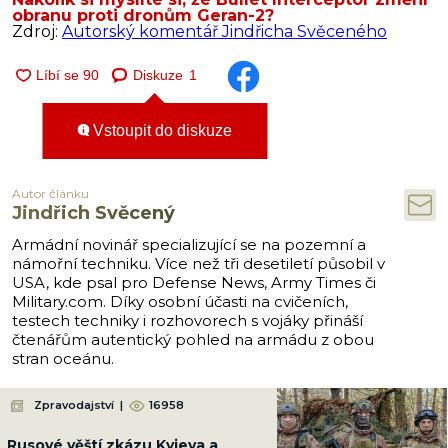
obranu proti dronům Geran-2?
Zdroj:
Autorský komentář Jindřicha Svěceného
Diskuze
1
Vstoupit do diskuze
Autor článku
Jindřich Svěcený
Armádní novinář specializující se na pozemní a
námořní techniku. Více než tři desetiletí působil v
USA, kde psal pro Defense News, Army Times či
Military.com. Díky osobní účasti na cvičeních,
testech techniky i rozhovorech s vojáky přináší
čtenářům autentický pohled na armádu z obou
stran oceánu.
Zpravodajství
|
16958
Rusové věští zkázu Kyjeva a