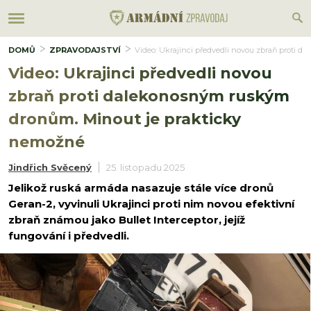
DOMŮ
ZPRAVODAJSTVÍ
Video: Ukrajinci předvedli novou zbraň proti
Video: Ukrajinci předvedli novou
zbraň proti dalekonosným ruským
dronům. Minout je prakticky
nemožné
Jindřich Svěcený
25. listopadu 2025
Jelikož ruská armáda nasazuje stále více dronů
Geran-2, vyvinuli Ukrajinci proti nim novou efektivní
zbraň známou jako Bullet Interceptor, jejíž
fungování i předvedli.