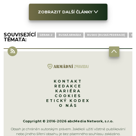
ZOBRAZIT DALŠÍ ČLÁNKY
SOUVISEJÍCÍ
GERAN-2
RUSKÁ ARMÁDA
RUSKO (RUSKÁ FEDERACE)
RU
TÉMATA:
KONTAKT
REDAKCE
KARIÉRA
COOKIES
ETICKÝ KODEX
O NÁS
Copyright © 2016-2026 abcMedia Network, s.r.o.
Obsah je chráněn autorským právem. Jakékoli užití včetně publikování
nebo jiného šíření obsahu je bez písemného souhlasu zakázáno.