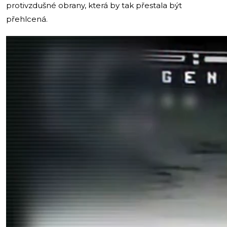
protivzdušné obrany, která by tak přestala být
přehlcená.