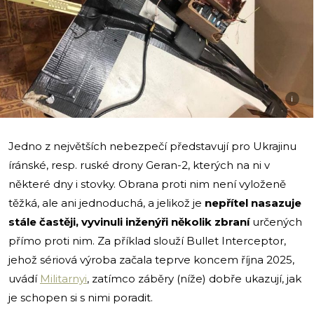
i
Jedno z největších nebezpečí představují pro Ukrajinu
íránské, resp. ruské drony Geran-2, kterých na ni v
některé dny i stovky. Obrana proti nim není vyloženě
těžká, ale ani jednoduchá, a jelikož je
nepřítel nasazuje
stále častěji, vyvinuli inženýři několik zbraní
určených
přímo proti nim. Za příklad slouží Bullet Interceptor,
jehož sériová výroba začala teprve koncem října 2025,
uvádí
Militarnyi
, zatímco záběry (níže) dobře ukazují, jak
je schopen si s nimi poradit.