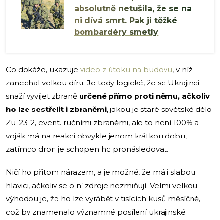
absolutně netušila, že se na
ni dívá smrt. Pak ji těžké
bombardéry smetly
Co dokáže, ukazuje
video z útoku na budovu
, v níž
zanechal velkou díru. Je tedy logické, že se Ukrajinci
snaží vyvíjet zbraně
určené přímo proti němu, ačkoliv
ho lze sestřelit i zbraněmi
, jakou je staré sovětské dělo
Zu-23-2, event. ručními zbraněmi, ale to není 100% a
voják má na reakci obvykle jenom krátkou dobu,
zatímco dron je schopen ho pronásledovat.
Ničí ho přitom nárazem, a je možné, že má i slabou
hlavici, ačkoliv se o ní zdroje nezmiňují. Velmi velkou
výhodou je, že ho lze vyrábět v tisících kusů měsíčně,
což by znamenalo významné posílení ukrajinské