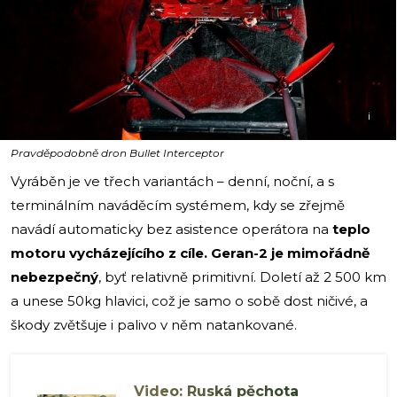
i
Pravděpodobně dron Bullet Interceptor
Vyráběn je ve třech variantách – denní, noční, a s
terminálním naváděcím systémem, kdy se zřejmě
navádí automaticky bez asistence operátora na
teplo
motoru vycházejícího z cíle. Geran-2 je mimořádně
nebezpečný
, byť relativně primitivní. Doletí až 2 500 km
a unese 50kg hlavici, což je samo o sobě dost ničivé, a
škody zvětšuje i palivo v něm natankované.
Video: Ruská pěchota