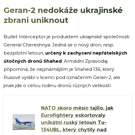
Geran-2 nedokáže ukrajinské
zbrani uniknout
Bullet Interceptor je produktem ukrajinské společnosti
General Chereshnya. Jedná se o nový dron, resp.
bezpilotní letoun,
určený k zachycení nepřátelských
útočných dronů Shahed
. Armádní Zpravodaj
připomíná, že nejznámějším je Shahed 136, který
Rusové vyrábí v licenci pod označením Geran-2, ale
jinak jde o celou rodinu dronů různých velikostí.
NATO skoro měsíc tajilo, jak
Eurofightery eskortovaly
unikátní ruský letoun Tu-
134UBL, který chytily nad