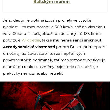
Baltským mořem
Jeho design je optimalizován pro lety ve vysoké
rychlosti – ta max. dosahuje 309 km/h, což na klasickou
verzi Geranu-2 stačí, jelikož ten dosahuje až 185 km/h,
potvrzuje
Wikipedia
, takže
mu nemá šanci uniknout.
Aerodynamické vlastnosti
potom Bullet Interceptoru
umožňují udržovat stabilitu i za nepříznivých
povětrnostních podmínek, zatímco software poskytuje
okamžitou reakci na změny trajektorie cíle, takže je
prakticky nemožné, aby netrefil.