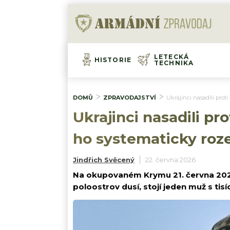
LETECKÁ
HISTORIE
TECHNIKA
DOMŮ
ZPRAVODAJSTVÍ
Ukrajinci nasadili prot
Ukrajinci nasadili p
ho systematicky roze
Jindřich Svěcený
22. června 2026
Na okupovaném Krymu 21. června 2026 
poloostrov dusí, stojí jeden muž s tisí