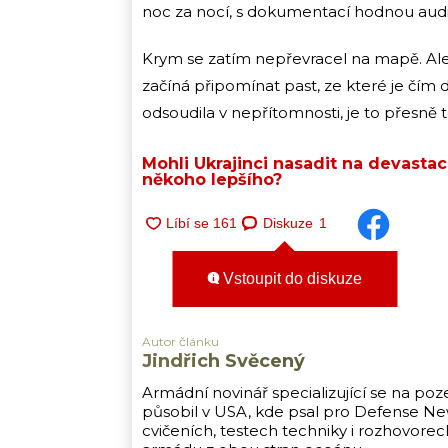
noc za nocí, s dokumentací hodnou audi
Krym se zatím nepřevracel na mapě. Al
začíná připomínat past, ze které je čím 
odsoudila v nepřítomnosti, je to přesně t
Mohli Ukrajinci nasadit na devasta
někoho lepšího?
Diskuze
1
Vstoupit do diskuze
Autor článku
Jindřich Svěcený
Armádní novinář specializující se na poz
působil v USA, kde psal pro Defense New
cvičeních, testech techniky i rozhovore