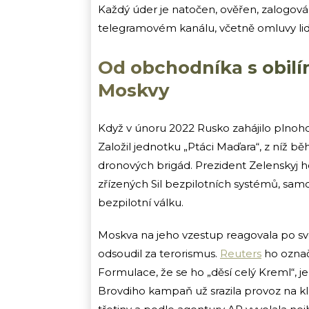
Každý úder je natočen, ověřen, zalogo
telegramovém kanálu, včetně omluvy lidem,
Od obchodníka s obil
Moskvy
Když v únoru 2022 Rusko zahájilo plnohod
Založil jednotku „Ptáci Maďara“, z níž bě
dronových brigád. Prezident Zelenskyj h
zřízených Sil bezpilotních systémů, sam
bezpilotní válku.
Moskva na jeho vzestup reagovala po sv
odsoudil za terorismus.
Reuters
ho označ
Formulace, že se ho „děsí celý Kreml“, je
Brovdiho kampaň už srazila provoz na k