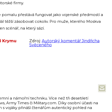
torské firmy.
e pomalu přestává fungovat jako vojenské předmostí a
dál těžší zásobovat cokoliv. Pro muže, kterého Moskva
en scénář, na který sází.
ci Krymu
Zdroj:
Autorský komentář Jindřicha
Svěceného
emní a námořní techniku. Více než tři desetiletí
s, Army Times či Military.com. Díky osobní účasti na
ch s vojáky přináší čtenářům autentický pohled na