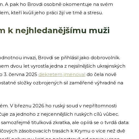
ván. A pak ho Brovdi osobně okomentuje na svém
 kteří kvůli jeho práci žijí ve tmě a stresu.
ím k nejhledanějšímu muži
notnou invazi, Brovdi se přihlásil jako dobrovolník.
hem dvou let vyrostla jedna z nejsilnějších ukrajinských
o 3. června 2025
dekretem jmenoval
do čela nově
ostatné složky ozbrojených sil zaměřené výhradně na
ém. V březnu 2026 ho ruský soud v nepřítomnosti
uje za jednoho z nejcennějších ruských cílů vůbec.
 samozřejmě titulková zkratka, ale opírá se o tvrdá data:
líčových zásobovacích trasách k Krymu o více než dvě