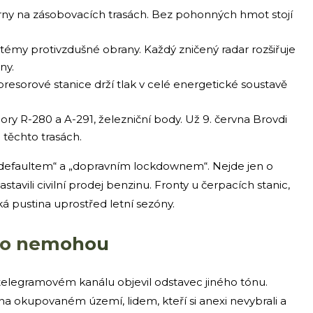
erny na zásobovacích trasách. Bez pohonných hmot stojí
témy protivzdušné obrany. Každý zničený radar rozšiřuje
ny.
sorové stanice drží tlak v celé energetické soustavě
dory R-280 a A-291, železniční body. Už 9. června Brovdi
 těchto trasách.
m defaultem“ a „dopravním lockdownem“. Nejde jen o
tavili civilní prodej benzinu. Fronty u čerpacích stanic,
cká pustina uprostřed letní sezóny.
 to nemohou
telegramovém kanálu objevil odstavec jiného tónu.
a okupovaném území, lidem, kteří si anexi nevybrali a