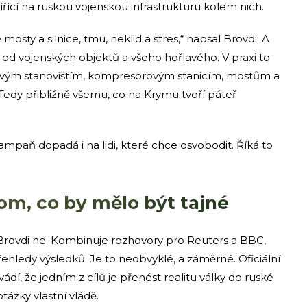
ící na ruskou vojenskou infrastrukturu kolem nich.
sty a silnice, tmu, neklid a stres,“ napsal Brovdi. A
 od vojenských objektů a všeho hořlavého. V praxi to
ovým stanovištím, kompresorovým stanicím, mostům a
. Tedy přibližně všemu, co na Krymu tvoří páteř
 kampaň dopadá i na lidi, které chce osvobodit. Říká to
tom, co by mělo být tajné
. Brovdi ne. Kombinuje rozhovory pro Reuters a BBC,
ehledy výsledků. Je to neobvyklé, a záměrné. Oficiální
dí, že jedním z cílů je přenést realitu války do ruské
tázky vlastní vládě.