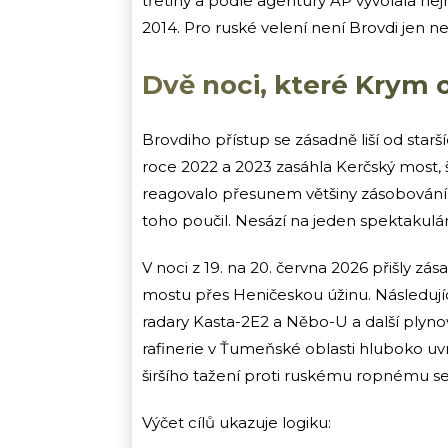
třetiny a podle agentury AP vyvolala nej
2014. Pro ruské velení není Brovdi jen 
Dvě noci, které Krym 
Brovdiho přístup se zásadně liší od starš
roce 2022 a 2023 zasáhla Kerčský most, š
reagovalo přesunem většiny zásobování
toho poučil. Nesází na jeden spektakulárn
V noci z 19. na 20. června 2026 přišly z
mostu přes Heničeskou úžinu. Následujíc
radary Kasta-2E2 a Něbo-U a další plynov
rafinerie v Ťumeňské oblasti hluboko uv
širšího tažení proti ruskému ropnému se
Výčet cílů ukazuje logiku: