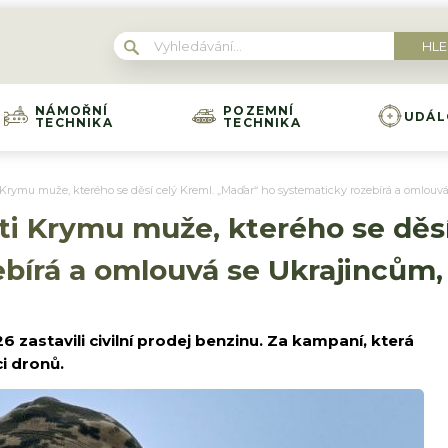
NÁMOŘNÍ
POZEMNÍ
UDÁL
TECHNIKA
TECHNIKA
i Krymu muže, kterého se děsí celý Kreml. „Maďar“ ho systematicky rozebírá a omlouvá
roti Krymu muže, kterého se děs
bírá a omlouvá se Ukrajincům, 
zastavili civilní prodej benzinu. Za kampaní, která
ci dronů.