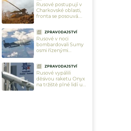
Rusové postupují v
mrtvých, z toho 179
Charkovské oblasti,
dětí
fronta se posouvá.
Vlastní analytici
ukazují mapu, kde
ZPRAVODAJSTVÍ
Ukrajinci ztrácejí
Rusové v noci
pozice
bombardovali Sumy
osmi řízenými
bombami. Úmyslně
cílili na civilisty, zabili i
ZPRAVODAJSTVÍ
dvě malé holčičky
Rusové vypálili
děsivou raketu Onyx
na tržiště plné lidí u
Oděsy. Úmyslně
terorizují civilní
obyvatelstvo