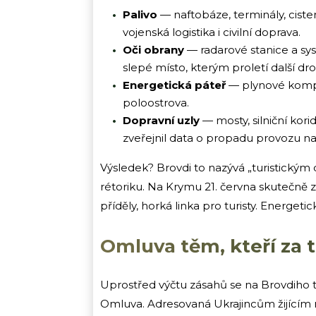
Palivo
— naftobáze, terminály, cist
vojenská logistika i civilní doprava.
Oči obrany
— radarové stanice a sys
slepé místo, kterým proletí další dro
Energetická páteř
— plynové kompre
poloostrova.
Dopravní uzly
— mosty, silniční kori
zveřejnil data o propadu provozu na
Výsledek? Brovdi to nazývá „turistický
rétoriku. Na Krymu 21. června skutečně zas
příděly, horká linka pro turisty. Energeti
Omluva těm, kteří za
Uprostřed výčtu zásahů se na Brovdiho 
Omluva. Adresovaná Ukrajincům žijícím n