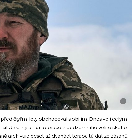
i
 před čtyřmi lety obchodoval s obilím. Dnes velí celým
sil Ukrajiny a řídí operace z podzemního velitelského
ně archivuje deset až dvanáct terabajtů dat ze zásahů.