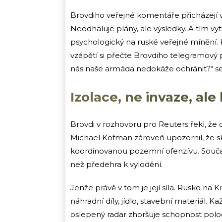
Brovdiho veřejné komentáře přicházejí v
Neodhaluje plány, ale výsledky. A tím vytv
psychologický na ruské veřejné mínění. K
vzápětí si přečte Brovdiho telegramový
nás naše armáda nedokáže ochránit?“ s
Izolace, ne invaze, al
Brovdi v rozhovoru pro Reuters řekl, že 
Michael Kofman zároveň upozornil, že s
koordinovanou pozemní ofenzívu. Součas
než předehra k vylodění.
Jenže právě v tom je její síla. Rusko na
náhradní díly, jídlo, stavební materiál. 
oslepený radar zhoršuje schopnost poloos