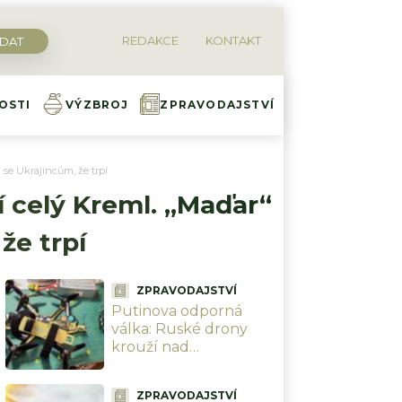
REDAKCE
KONTAKT
OSTI
VÝZBROJ
ZPRAVODAJSTVÍ
 se Ukrajincům, že trpí
í celý Kreml. „Maďar“
že trpí
ZPRAVODAJSTVÍ
Putinova odporná
válka: Ruské drony
krouží nad
ukrajinskými civilisty a
bez milosti je zabíjí.
ZPRAVODAJSTVÍ
Bezmála 1 000