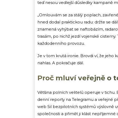
teď nesou vedlejší důsledky kampaně míř
„Omlouvám se za stálý poplach, zavřené mo
hned dodal praktickou radu: držte se dál
znamená vyhýbat se naftobázím, radar
trasám, po nichž jezdí vojenské cisterny
každodenního provozu.
Je v tom krutá ironie. Brovdi ví, že jeho
nahlas. A pokračuje dál.
Proč mluví veřejně o 
Většina polních velitelů operuje v tichu
denní reporty na Telegramu a veřejné př
web Sil bezpilotních systémů výslovně uvá
společnosti a přimět ji klást nepříjemné o