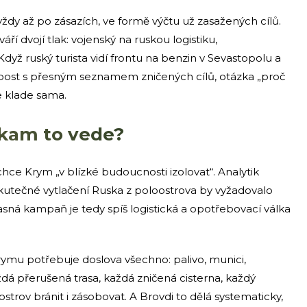
ždy až po zásazích, ve formě výčtu už zasažených cílů.
áří dvojí tlak: vojenský na ruskou logistiku,
dyž ruský turista vidí frontu na benzin v Sevastopolu a
 post s přesným seznamem zničených cílů, otázka „proč
e klade sama.
e kam to vede?
chce Krym „v blízké budoucnosti izolovat“. Analytik
kutečné vytlačení Ruska z poloostrova by vyžadovalo
ná kampaň je tedy spíš logistická a opotřebovací válka
 Krymu potřebuje doslova všechno: palivo, munici,
Každá přerušená trasa, každá zničená cisterna, každý
trov bránit i zásobovat. A Brovdi to dělá systematicky,