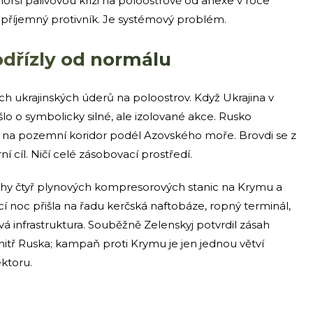
horší palivovou krizi na poloostrově od anexe v roce
nepříjemný protivník. Je systémový problém.
odřízly od normálu
ích ukrajinských úderů na poloostrov. Když Ukrajina v
lo o symbolicky silné, ale izolované akce. Rusko
 na pozemní koridor podél Azovského moře. Brovdi se z
í cíl. Ničí celé zásobovací prostředí.
ásahy čtyř plynových kompresorových stanic na Krymu a
í noc přišla na řadu kerčská naftobáze, ropný terminál,
á infrastruktura. Souběžně Zelenskyj potvrdil zásah
nitř Ruska; kampaň proti Krymu je jen jednou větví
ktoru.