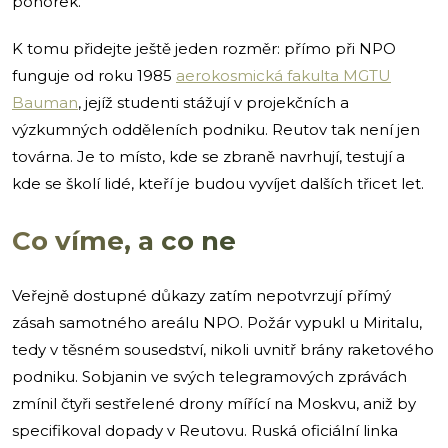
ponorek.
K tomu přidejte ještě jeden rozměr: přímo při NPO
funguje od roku 1985
aerokosmická fakulta MGTU
Bauman
, jejíž studenti stážují v projekčních a
výzkumných odděleních podniku. Reutov tak není jen
továrna. Je to místo, kde se zbraně navrhují, testují a
kde se školí lidé, kteří je budou vyvíjet dalších třicet let.
Co víme, a co ne
Veřejně dostupné důkazy zatím nepotvrzují přímý
zásah samotného areálu NPO. Požár vypukl u Miritalu,
tedy v těsném sousedství, nikoli uvnitř brány raketového
podniku. Sobjanin ve svých telegramových zprávách
zmínil čtyři sestřelené drony mířící na Moskvu, aniž by
specifikoval dopady v Reutovu. Ruská oficiální linka