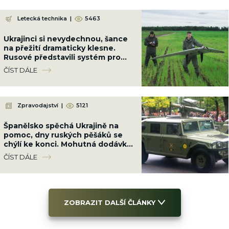
Letecká technika
|
5463
Ukrajinci si nevydechnou, šance
na přežití dramaticky klesne.
Rusové představili systém pro
útoky dronů v rojích
ČÍST DÁLE
Zpravodajství
|
5121
Španělsko spěchá Ukrajině na
pomoc, dny ruských pěšáků se
chýlí ke konci. Mohutná dodávka
je srovná do latě
ČÍST DÁLE
ZOBRAZIT DALŠÍ ČLÁNKY