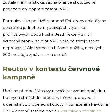
zůstala minimalistická, žádná bilance škod, žádné
potvrzení ani popření zásahu NPO.
Formulovat to poctivě znamená říct: drony doletěly na
dostřel od jednoho z nejcitlivějších vojensko-
průmyslových bodů Ruska. Jestli některý z nich
skutečně pronikl za plot NPO, veřejné zdroje zatím
neprokazují. Ale i samotná blízkost požáru, necelých
600 metrů, je zpráva sama o sobě.
Reutov v kontextu červnové
kampaně
Útok na předpolí Moskvy nezačal ve vzduchoprázdnu.
Pouhých čtrnáct dní předtím, 1. června, provedla
ukrajinská SBU operaci s kódovým označením Pavučina;
117 FPV dronů zasáhlo podle
ukrajinských oficiálních