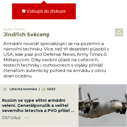
Vstoupit do diskuze
Autor článku
Jindřich Svěcený
Armádní novinář specializující se na pozemní a
námořní techniku. Více než tři desetiletí působil v
USA, kde psal pro Defense News, Army Times či
Military.com. Díky osobní účasti na cvičeních,
testech techniky i rozhovorech s vojáky přináší
čtenářům autentický pohled na armádu z obou
stran oceánu.
Letecká technika
|
5693
Rusům se sype elitní armádní
velení. Generálporučík a velitel
severního letectva a PVO přišel o
život jejich vinou
ČÍST DÁLE