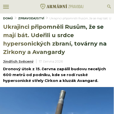
DOMŮ
ZPRAVODAJSTVÍ
Ukrajinci připomněli Rusům, že se mají bát. Ud
Ukrajinci připomněli Rusům, že se
mají bát. Udeřili u srdce
hypersonických zbraní, továrny na
Zirkony a Avangardy
Jindřich Svěcený
17. června 2026
Dronový útok z 15. června zapálil budovu necelých
600 metrů od podniku, kde se rodí ruské
hypersonické střely Cirkon a kluzák Avangard.