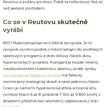
Reutovu a požáru ani slovo. Právě ta mlčenlivost říká víc
než jakékoli prohlášení.
Co se v Reutovu skutečně
vyrábí
NPO Mašinostrojenija není běžná zbrojovka. Je to
vývojově-výrobní podnik s historií sahající do sovětských
raketových programů a dnes klíčový článek dvou
hypersonických projektů. Avangard je kluzák nesený
mezikontinentální balistickou raketou, podle zprávy
Congressional Research Service
má fakticky
neomezený strategický dosah a nese jadernou hlavici.
Cirkon je námořní hypersonická střela schopná letu
rychlostí Mach 6 až 8 (přibližně 7 350 až 9 800 km/h) s
dosahem přibližně tisíc kilometrů, odpalovaná z lodí i