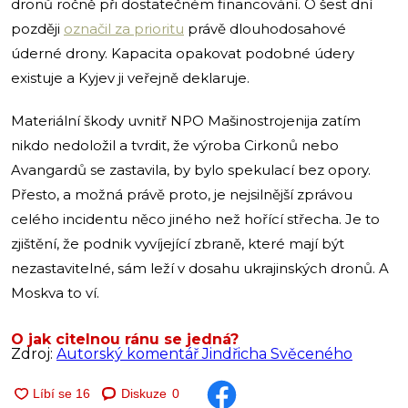
dronů ročně při dostatečném financování. O šest dní
později
označil za prioritu
právě dlouhodosahové
úderné drony. Kapacita opakovat podobné údery
existuje a Kyjev ji veřejně deklaruje.
Materiální škody uvnitř NPO Mašinostrojenija zatím
nikdo nedoložil a tvrdit, že výroba Cirkonů nebo
Avangardů se zastavila, by bylo spekulací bez opory.
Přesto, a možná právě proto, je nejsilnější zprávou
celého incidentu něco jiného než hořící střecha. Je to
zjištění, že podnik vyvíjející zbraně, které mají být
nezastavitelné, sám leží v dosahu ukrajinských dronů. A
Moskva to ví.
O jak citelnou ránu se jedná?
Zdroj:
Autorský komentář Jindřicha Svěceného
Diskuze
0