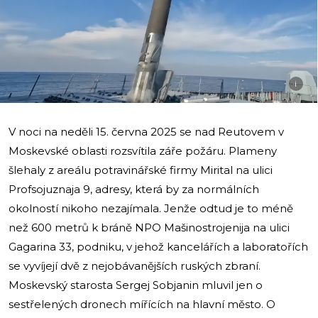
i
V noci na neděli 15. června 2025 se nad Reutovem v
Moskevské oblasti rozsvítila záře požáru. Plameny
šlehaly z areálu potravinářské firmy Mirital na ulici
Profsojuznaja 9, adresy, která by za normálních
okolností nikoho nezajímala. Jenže odtud je to méně
než 600 metrů k bráně NPO Mašinostrojenija na ulici
Gagarina 33, podniku, v jehož kancelářích a laboratořích
se vyvíjejí dvě z nejobávanějších ruských zbraní.
Moskevský starosta Sergej Sobjanin mluvil jen o
sestřelených dronech mířících na hlavní město. O