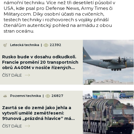
námořní techniku. Více než tři desetiletí působil v
USA, kde psal pro Defense News, Army Times či
Military.com. Díky osobní účasti na cvičeních,
testech techniky i rozhovorech s vojáky přináší
čtenářům autentický pohled na armádu z obou
stran oceánu.
Letecká technika
|
22392
Rusko bude v dosahu odkudkoli.
Francie promění 20 transportních
obrů A400M v nosiče řízených
střel s doletem 9 000 km
ČÍST DÁLE
Pozemní technika
|
26827
Zavrtá se do země jako jehla a
vytvoří umělé zemětřesení:
9tunová „prázdná hlavice“ má
sílu jako malý jaderný výbuch
ČÍST DÁLE