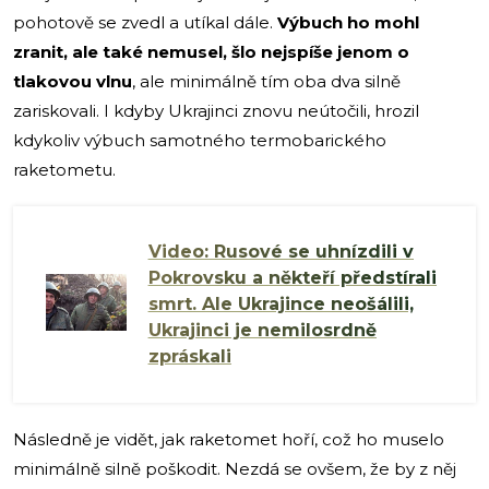
pohotově se zvedl a utíkal dále.
Výbuch ho mohl
zranit, ale také nemusel, šlo nejspíše jenom o
tlakovou vlnu
, ale minimálně tím oba dva silně
zariskovali. I kdyby Ukrajinci znovu neútočili, hrozil
kdykoliv výbuch samotného termobarického
raketometu.
Video: Rusové se uhnízdili v
Pokrovsku a někteří předstírali
smrt. Ale Ukrajince neošálili,
Ukrajinci je nemilosrdně
zpráskali
Následně je vidět, jak raketomet hoří, což ho muselo
minimálně silně poškodit. Nezdá se ovšem, že by z něj