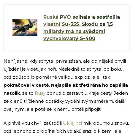
Ruská PVO selhala a sestřelila
vlastní Su-35S. Škodu za 1,5
miliardy má na svědomí
vychvalovaný S-400
Není jasné, kdy schytal první zásah, ale po nějaké chvíli
ujíždění je vidět, jak hoří. Následně to schytal do boku,
což způsobilo poměrně velkou explozi, ale i tak
pokračoval v cestě. Nejspíše až třetí rána ho zapálila
natolik
, že to
Rusy
donutilo zastavit u kraje cesty. Jeden
ze členů tříčlenné posádky vyběhl svým směrem, další
dva jiným, ale poté se k němu chtěli připojit.
A právě v tu chvíli zaútočili
Ukrajinci
mikropumou znovu,
což jednoho z probíhajících vojáků srazilo k zemi, ale