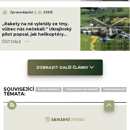
Zpravodajství
|
25515
„Rakety na ně vyletěly ze tmy,
vůbec nás nečekali.“ Ukrajinský
pilot popsal, jak helikoptéry
rozmetaly ruské kolony u Kyjeva
ČÍST DÁLE
ZOBRAZIT DALŠÍ ČLÁNKY
SOUVISEJÍCÍ
RUSKÁ ARMÁDA
TERMOBARICKÁ ZBRAŇ
TERMOBARICKÝ R
TÉMATA: