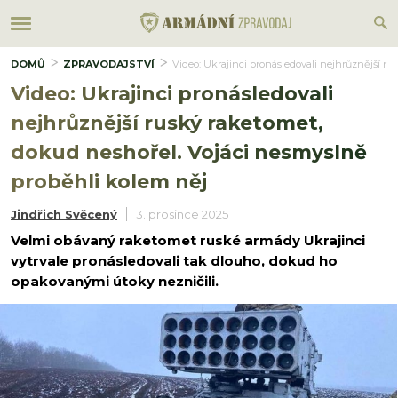
DOMŮ
ZPRAVODAJSTVÍ
Video: Ukrajinci pronásledovali nejhrůznější r
Video: Ukrajinci pronásledovali
nejhrůznější ruský raketomet,
dokud neshořel. Vojáci nesmyslně
proběhli kolem něj
Jindřich Svěcený
3. prosince 2025
Velmi obávaný raketomet ruské armády Ukrajinci
vytrvale pronásledovali tak dlouho, dokud ho
opakovanými útoky nezničili.