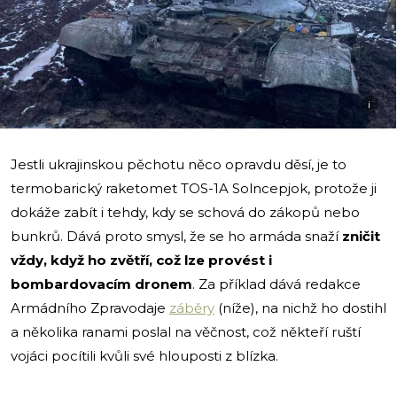
i
Jestli ukrajinskou pěchotu něco opravdu děsí, je to
termobarický raketomet TOS-1A Solncepjok, protože ji
dokáže zabít i tehdy, kdy se schová do zákopů nebo
bunkrů. Dává proto smysl, že se ho armáda snaží
zničit
vždy, když ho zvětří, což lze provést i
bombardovacím dronem
. Za příklad dává redakce
Armádního Zpravodaje
záběry
(níže), na nichž ho dostihl
a několika ranami poslal na věčnost, což někteří ruští
vojáci pocítili kvůli své hlouposti z blízka.