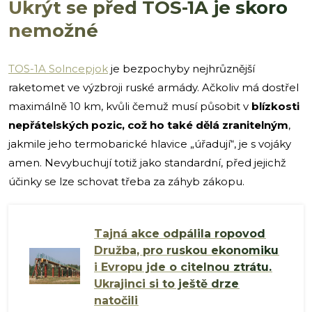
Ukrýt se před TOS-1A je skoro
nemožné
TOS-1A Solncepjok
je bezpochyby nejhrůznější
raketomet ve výzbroji ruské armády. Ačkoliv má dostřel
maximálně 10 km, kvůli čemuž musí působit v
blízkosti
nepřátelských pozic, což ho také dělá zranitelným
,
jakmile jeho termobarické hlavice „úřadují“, je s vojáky
amen. Nevybuchují totiž jako standardní, před jejichž
účinky se lze schovat třeba za záhyb zákopu.
Tajná akce odpálila ropovod
Družba, pro ruskou ekonomiku
i Evropu jde o citelnou ztrátu.
Ukrajinci si to ještě drze
natočili