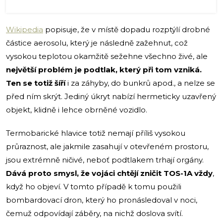
Wikipedia
popisuje, že v místě dopadu rozptýlí drobné
částice aerosolu, který je následně zažehnut, což
vysokou teplotou okamžitě sežehne všechno živé, ale
největší problém je podtlak, který při tom vzniká.
Ten se totiž šíří
i za záhyby, do bunkrů apod., a nelze se
před ním skrýt. Jediný úkryt nabízí hermeticky uzavřený
objekt, klidně i lehce obrněné vozidlo.
Termobarické hlavice totiž nemají příliš vysokou
průraznost, ale jakmile zasahují v otevřeném prostoru,
jsou extrémně ničivé, neboť podtlakem trhají orgány.
Dává proto smysl, že vojáci chtějí zničit TOS-1A vždy
,
když ho objeví. V tomto případě k tomu použili
bombardovací dron, který ho pronásledoval v noci,
čemuž odpovídají záběry, na nichž doslova svítí.