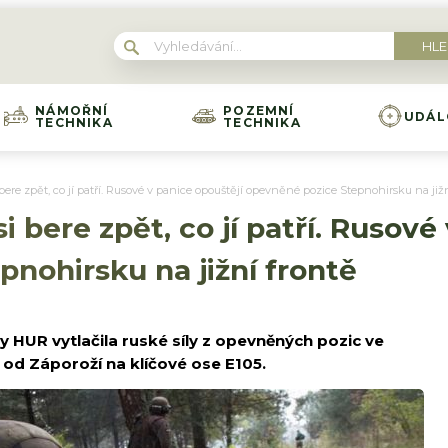
NÁMOŘNÍ
POZEMNÍ
UDÁL
TECHNIKA
TECHNIKA
bere zpět, co jí patří. Rusové v panice opouštějí opevněné pozice Stepnohirsku na již
i bere zpět, co jí patří. Rusové
nohirsku na jižní frontě
y HUR vytlačila ruské síly z opevněných pozic ve
 od Záporoží na klíčové ose E105.