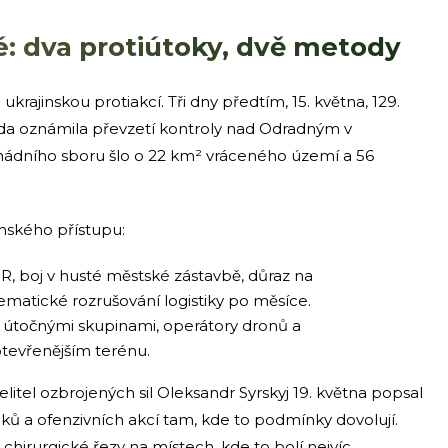
: dva protiútoky, dvě metody
krajinskou protiakcí. Tři dny předtím, 15. května, 129.
a oznámila převzetí kontroly nad Odradným v
rmádního sboru šlo o 22 km² vráceného území a 56
inského přístupu:
R, boj v husté městské zástavbě, důraz na
matické rozrušování logistiky po měsíce.
útočnými skupinami, operátory dronů a
otevřenějším terénu.
litel ozbrojených sil Oleksandr Syrskyj 19. května popsal
oků a ofenzivních akcí tam, kde to podmínky dovolují.
 chirurgické řezy na místech, kde to bolí nejvíc.