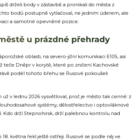
píš drželi body v zástavbě a pronikali do města z
chto bodů postupně vytlačoval, ne jedním úderem, ale
ikaci a samotné opevněné pozice.
 městě u prázdné přehrady
porožské oblasti, na severo-jižní komunikaci E105, asi
íž teče Dněpr v korytě, které po zničení Kachovské
 Právě podél tohoto břehu se Rusové pokoušeli
n už v lednu 2026 vysvětloval, proč je město tak cenné: z
dlouhodosahové systémy, dělostřelectvo i optovláknové
ží. Kdo drží Stepnohirsk, drží palebnou kontrolu nad
8. května řekl ještě ostřeji. Rusové se podle něj ve