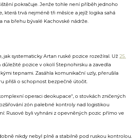
Čištění pokračuje. Jenže tohle není příběh jednoho
 která trvá nejméně tři měsíce a jejíž logika sahá
a na břehu bývalé Kachovské nádrže.
 jak systematicky Artan ruské pozice rozežíral. Už
25.
a důležité pozice v okolí Stepnohirsku a zavedla
ckými tepnami. Zasáhla komunikační uzly, přerušila
u přišli o schopnost bezpečně útočit.
 „komplexní operaci deokupace“, o stovkách zničených
ozšiřování zón palebné kontroly nad logistikou
ení: Rusové byli vyhnáni z opevněných pozic přímo ve
obně nikdy nebyl plně a stabilně pod ruskou kontrolou.