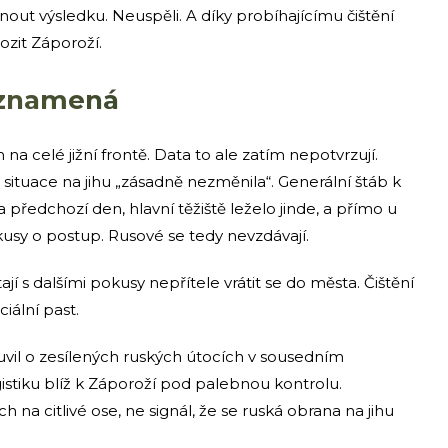
nout výsledku. Neuspěli. A díky probíhajícímu čištění
zit Záporoží.
eznamená
na celé jižní frontě. Data to ale zatím nepotvrzují.
se situace na jihu „zásadně nezměnila“. Generální štáb k
a předchozí den, hlavní těžiště leželo jinde, a přímo u
sy o postup. Rusové se tedy nevzdávají.
tají s dalšími pokusy nepřítele vrátit se do města. Čištění
iální past.
luvil o zesílených ruských útocích v sousedním
istiku blíž k Záporoží pod palebnou kontrolu.
h na citlivé ose, ne signál, že se ruská obrana na jihu