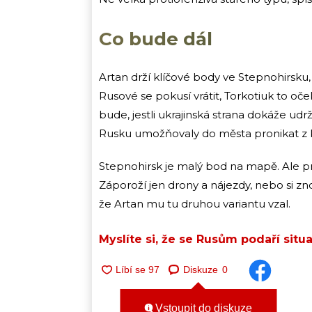
Co bude dál
Artan drží klíčové body ve Stepnohirsku, 
Rusové se pokusí vrátit, Torkotiuk to oč
bude, jestli ukrajinská strana dokáže ud
Rusku umožňovaly do města pronikat z
Stepnohirsk je malý bod na mapě. Ale prá
Záporoží jen drony a nájezdy, nebo si zn
že Artan mu tu druhou variantu vzal.
Myslíte si, že se Rusům podaří situa
Diskuze
0
Vstoupit do diskuze