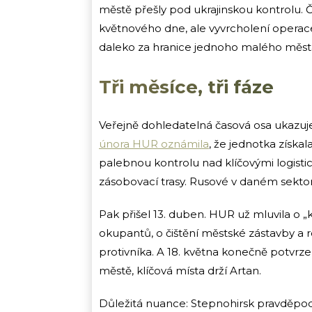
městě přešly pod ukrajinskou kontrolu. 
květnového dne, ale vyvrcholení operace,
daleko za hranice jednoho malého měst
Tři měsíce, tři fáze
Veřejně dohledatelná časová osa ukazuje,
února HUR oznámila
, že jednotka získal
palebnou kontrolu nad klíčovými logisti
zásobovací trasy. Rusové v daném sektor
Pak přišel 13. duben. HUR už mluvila o
okupantů, o čištění městské zástavby a r
protivníka. A 18. května konečně potvrz
městě, klíčová místa drží Artan.
Důležitá nuance: Stepnohirsk pravděpod