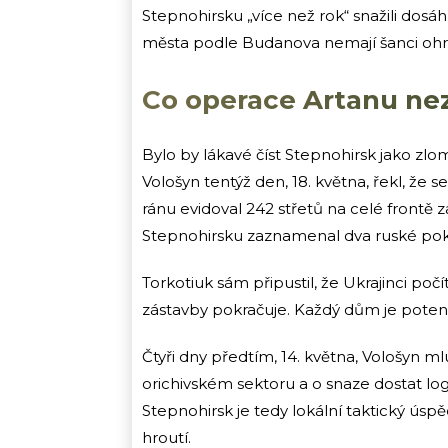
Stepnohirsku „více než rok“ snažili dosáh
města podle Budanova nemají šanci ohro
Co operace Artanu n
Bylo by lákavé číst Stepnohirsk jako zlom 
Vološyn tentýž den, 18. května, řekl, že 
ránu evidoval 242 střetů na celé frontě z
Stepnohirsku zaznamenal dva ruské poku
Torkotiuk sám připustil, že Ukrajinci počí
zástavby pokračuje. Každý dům je potenc
Čtyři dny předtím, 14. května, Vološyn m
orichivském sektoru a o snaze dostat log
Stepnohirsk je tedy lokální taktický úspěc
hroutí.