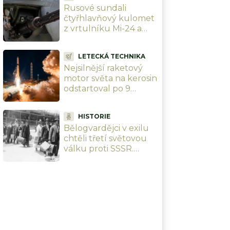
Rusové sundali
čtyřhlavňový kulomet
z vrtulníku Mi-24 a
loví jím drony ze
země. Jenomže je až
LETECKÁ TECHNIKA
příliš silný
Nejsilnější raketový
motor světa na kerosin
odstartoval po 9
letech průtahů. Rusko
ho nacpalo do tří raket
HISTORIE
najednou
Bělogvardějci v exilu
chtěli třetí světovou
válku proti SSSR.
Plány měli hotové dva
roky před vznikem
NATO