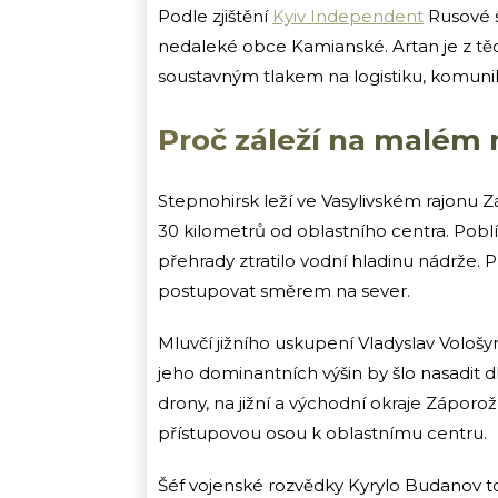
Podle zjištění
Kyiv Independent
Rusové s
nedaleké obce Kamianské. Artan je z tě
soustavným tlakem na logistiku, komun
Proč záleží na malém
Stepnohirsk leží ve Vasylivském rajonu Zá
30 kilometrů od oblastního centra. Pobl
přehrady ztratilo vodní hladinu nádrže.
postupovat směrem na sever.
Mluvčí jižního uskupení Vladyslav Vološy
jeho dominantních výšin by šlo nasadit 
drony, na jižní a východní okraje Záporo
přístupovou osou k oblastnímu centru.
Šéf vojenské rozvědky Kyrylo Budanov to 1