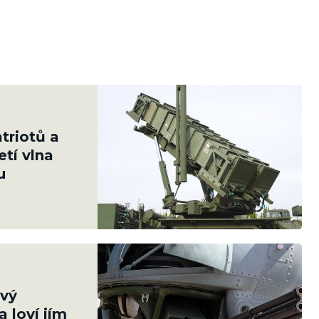
atriotů a
etí vlna
u
ový
a loví jím