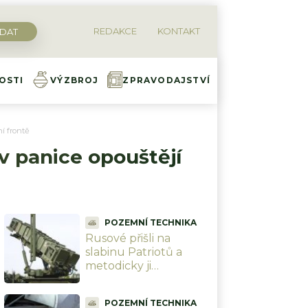
REDAKCE
KONTAKT
OSTI
VÝZBROJ
ZPRAVODAJSTVÍ
ní frontě
 v panice opouštějí
POZEMNÍ TECHNIKA
Rusové přišli na
slabinu Patriotů a
metodicky ji
zneužívají. Třetí vlna
raket už proletí bez
POZEMNÍ TECHNIKA
odporu