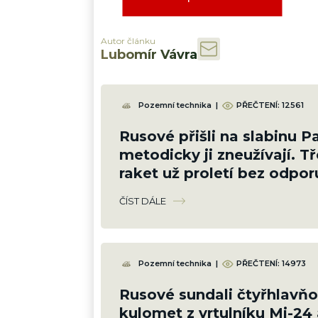
Autor článku
Lubomír Vávra
Pozemní technika
|
PŘEČTENÍ:
12561
Rusové přišli na slabinu P
metodicky ji zneužívají. Tř
raket už proletí bez odpor
ČÍST DÁLE
Pozemní technika
|
PŘEČTENÍ:
14973
Rusové sundali čtyřhlavň
kulomet z vrtulníku Mi-24 