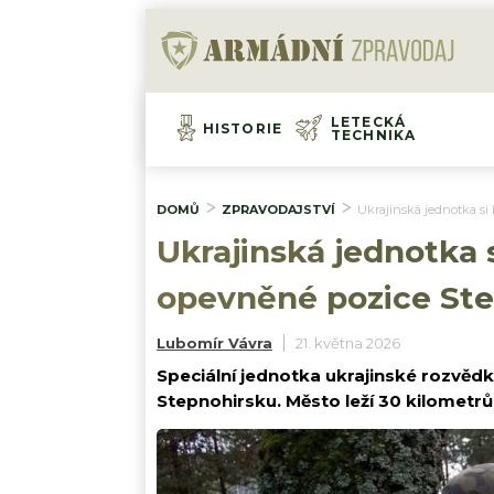
LETECKÁ
HISTORIE
TECHNIKA
DOMŮ
ZPRAVODAJSTVÍ
Ukrajinská jednotka si 
Ukrajinská jednotka s
opevněné pozice Step
Lubomír Vávra
21. května 2026
Speciální jednotka ukrajinské rozvědk
Stepnohirsku. Město leží 30 kilometrů