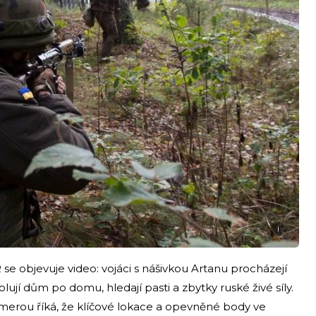
i
e objevuje video: vojáci s nášivkou Artanu procházejí
ují dům po domu, hledají pasti a zbytky ruské živé síly.
kamerou říká, že klíčové lokace a opevněné body ve