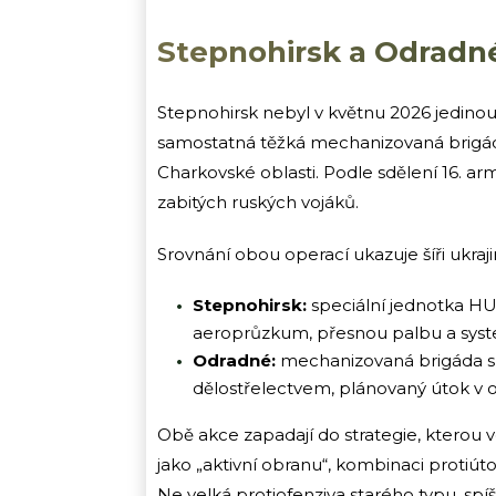
Stepnohirsk a Odradné
Stepnohirsk nebyl v květnu 2026 jedinou u
samostatná těžká mechanizovaná brigád
Charkovské oblasti. Podle sdělení 16. a
zabitých ruských vojáků.
Srovnání obou operací ukazuje šíři ukraj
Stepnohirsk:
speciální jednotka HU
aeroprůzkum, přesnou palbu a syste
Odradné:
mechanizovaná brigáda s 
dělostřelectvem, plánovaný útok v 
Obě akce zapadají do strategie, kterou ve
jako „aktivní obranu“, kombinaci protiút
Ne velká protiofenziva starého typu, spíš