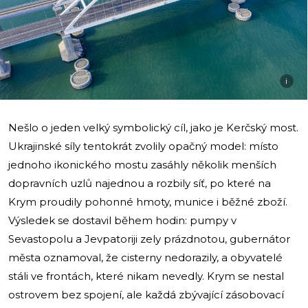
i
Nešlo o jeden velký symbolický cíl, jako je Kerčský most.
Ukrajinské síly tentokrát zvolily opačný model: místo
jednoho ikonického mostu zasáhly několik menších
dopravních uzlů najednou a rozbily síť, po které na
Krym proudily pohonné hmoty, munice i běžné zboží.
Výsledek se dostavil během hodin: pumpy v
Sevastopolu a Jevpatoriji zely prázdnotou, gubernátor
města oznamoval, že cisterny nedorazily, a obyvatelé
stáli ve frontách, které nikam nevedly. Krym se nestal
ostrovem bez spojení, ale každá zbývající zásobovací