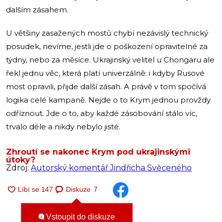
dalším zásahem.
U většiny zasažených mostů chybí nezávislý technický
posudek, nevíme, jestli jde o poškození opravitelné za
týdny, nebo za měsíce. Ukrajinský velitel u Chongaru ale
řekl jednu věc, která platí univerzálně: i kdyby Rusové
most opravili, přijde další zásah. A právě v tom spočívá
logika celé kampaně. Nejde o to Krym jednou provždy
odříznout. Jde o to, aby každé zásobování stálo víc,
trvalo déle a nikdy nebylo jisté.
Zhroutí se nakonec Krym pod ukrajinskými
útoky?
Zdroj:
Autorský komentář Jindřicha Svěceného
Diskuze
7
Vstoupit do diskuze