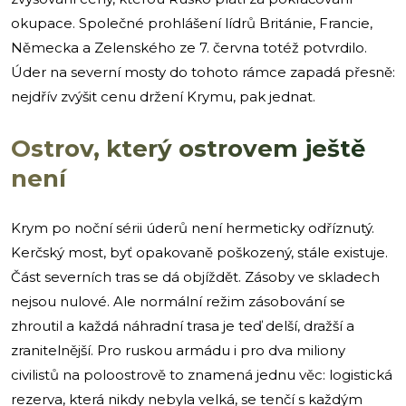
okupace. Společné prohlášení lídrů Británie, Francie,
Německa a Zelenského ze 7. června totéž potvrdilo.
Úder na severní mosty do tohoto rámce zapadá přesně:
nejdřív zvýšit cenu držení Krymu, pak jednat.
Ostrov, který ostrovem ještě
není
Krym po noční sérii úderů není hermeticky odříznutý.
Kerčský most, byť opakovaně poškozený, stále existuje.
Část severních tras se dá objíždět. Zásoby ve skladech
nejsou nulové. Ale normální režim zásobování se
zhroutil a každá náhradní trasa je teď delší, dražší a
zranitelnější. Pro ruskou armádu i pro dva miliony
civilistů na poloostrově to znamená jednu věc: logistická
rezerva, která nikdy nebyla velká, se tenčí s každým