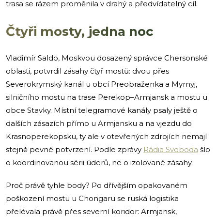
trasa se rázem proměnila v drahý a předvídatelný cíl.
Čtyři mosty, jedna noc
Vladimír Saldo, Moskvou dosazený správce Chersonské
oblasti, potvrdil zásahy čtyř mostů: dvou přes
Severokrymský kanál u obcí Preobraženka a Myrnyj,
silničního mostu na trase Perekop–Armjansk a mostu u
obce Stavky. Místní telegramové kanály psaly ještě o
dalších zásazích přímo u Armjansku a na vjezdu do
Krasnoperekopsku, ty ale v otevřených zdrojích nemají
stejně pevné potvrzení. Podle zprávy
Rádia Svoboda
šlo
o koordinovanou sérii úderů, ne o izolované zásahy.
Proč právě tyhle body? Po dřívějším opakovaném
poškození mostu u Chongaru se ruská logistika
přelévala právě přes severní koridor: Armjansk,