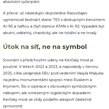
absolutní vyčerpání.
A přece: už následující dopoledne Razvožajev
vyjmenoval šestnáct stanic TES s dostupným benzínem
AI-95 a naftou a čtyři stanice ATAN s AI-92. Výpadek byl
akutní, viditelný, chaotický, ale ne totální a ne trvalý.
Útok na síť, ne na symbol
Srovnání s předchozími údery na Kerčský most je
poučné. V letech 2022 a 2023, a naposledy v červnu
2025, cílila ukrajinská SBU pod vedením Vasyla Maljuka
na jednu monumentální spojnici mezi Ruskem a
Krymem. Šlo o operace s obrovským symbolickým
nábojem, ale omezeným logistickým dopadem:
Kerčský most se vždy podařilo alespoň částečně
zprovoznit.