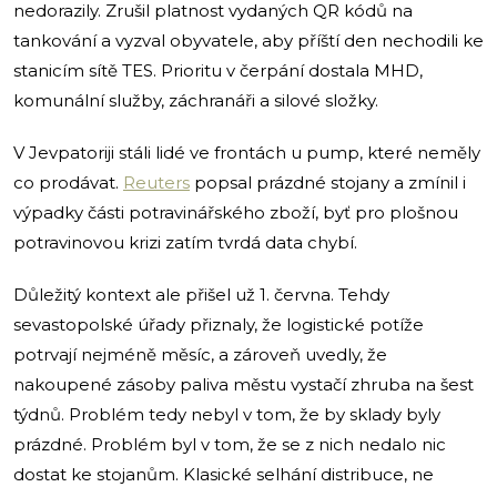
nedorazily. Zrušil platnost vydaných QR kódů na
tankování a vyzval obyvatele, aby příští den nechodili ke
stanicím sítě TES. Prioritu v čerpání dostala MHD,
komunální služby, záchranáři a silové složky.
V Jevpatoriji stáli lidé ve frontách u pump, které neměly
co prodávat.
Reuters
popsal prázdné stojany a zmínil i
výpadky části potravinářského zboží, byť pro plošnou
potravinovou krizi zatím tvrdá data chybí.
Důležitý kontext ale přišel už 1. června. Tehdy
sevastopolské úřady přiznaly, že logistické potíže
potrvají nejméně měsíc, a zároveň uvedly, že
nakoupené zásoby paliva městu vystačí zhruba na šest
týdnů. Problém tedy nebyl v tom, že by sklady byly
prázdné. Problém byl v tom, že se z nich nedalo nic
dostat ke stojanům. Klasické selhání distribuce, ne