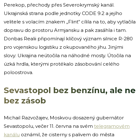
Perekop, přechody přes Severokrymský kanál.
Ukrajinská strana podle jednotky CODE 9.2 a jejího
velitele s volacím znakem „Flint“ cílila na to, aby vytlačila
dopravu do prostoru Armjansku a pak zasáhla i tam.
Donbas Realii připomínají klíčový význam silnice R-280
pro vojenskou logistiku z okupovaného jihu. Jinými
slovy: Ukrajina neútočila na náhodné mosty. Útočila na
úzká hrdla, kterými protékalo zásobování celého
poloostrova.
Sevastopol bez benzínu, ale ne
bez zásob
Michail Razvožajev, Moskvou dosazený gubernátor
Sevastopolu, večer 11. června na svém
telegramovém
kanálu
oznámil, že cisterny s palivem do města