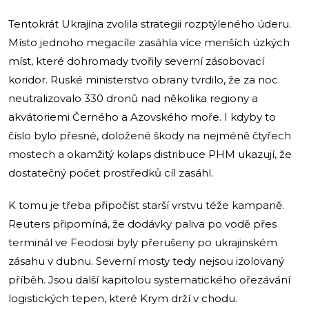
Tentokrát Ukrajina zvolila strategii rozptýleného úderu.
Místo jednoho megacíle zasáhla více menších úzkých
míst, které dohromady tvořily severní zásobovací
koridor. Ruské ministerstvo obrany tvrdilo, že za noc
neutralizovalo 330 dronů nad několika regiony a
akvátoriemi Černého a Azovského moře. I kdyby to
číslo bylo přesné, doložené škody na nejméně čtyřech
mostech a okamžitý kolaps distribuce PHM ukazují, že
dostatečný počet prostředků cíl zasáhl.
K tomu je třeba připočíst starší vrstvu téže kampaně.
Reuters připomíná, že dodávky paliva po vodě přes
terminál ve Feodosii byly přerušeny po ukrajinském
zásahu v dubnu. Severní mosty tedy nejsou izolovaný
příběh. Jsou další kapitolou systematického ořezávání
logistických tepen, které Krym drží v chodu.