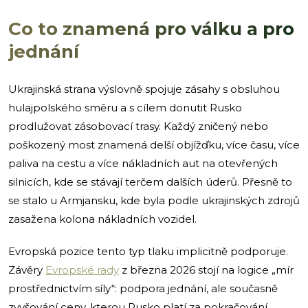
Co to znamená pro válku a pro
jednání
Ukrajinská strana výslovně spojuje zásahy s obsluhou
hulajpolského směru a s cílem donutit Rusko
prodlužovat zásobovací trasy. Každý zničený nebo
poškozený most znamená delší objížďku, více času, více
paliva na cestu a více nákladních aut na otevřených
silnicích, kde se stávají terčem dalších úderů. Přesně to
se stalo u Armjansku, kde byla podle ukrajinských zdrojů
zasažena kolona nákladních vozidel.
Evropská pozice tento typ tlaku implicitně podporuje.
Závěry
Evropské rady
z března 2026 stojí na logice „mír
prostřednictvím síly“: podpora jednání, ale současně
zvyšování ceny, kterou Rusko platí za pokračování