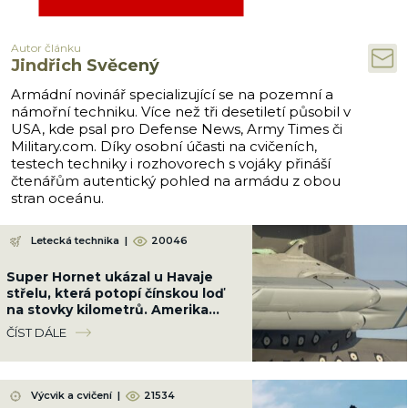
Autor článku
Jindřich Svěcený
Armádní novinář specializující se na pozemní a
námořní techniku. Více než tři desetiletí působil v
USA, kde psal pro Defense News, Army Times či
Military.com. Díky osobní účasti na cvičeních,
testech techniky i rozhovorech s vojáky přináší
čtenářům autentický pohled na armádu z obou
stran oceánu.
Letecká technika
|
20046
Super Hornet ukázal u Havaje
střelu, která potopí čínskou loď
na stovky kilometrů. Amerika
cvičí na velkou válku v Pacifiku
ČÍST DÁLE
Výcvik a cvičení
|
21534