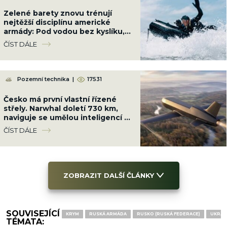
Zelené barety znovu trénují
nejtěžší disciplínu americké
armády: Pod vodou bez kyslíku,
neviditelní pro radary i kamery
ČÍST DÁLE
Pozemní technika
|
17531
Česko má první vlastní řízené
střely. Narwhal doletí 730 km,
naviguje se umělou inteligencí a
GPS nepotřebuje
ČÍST DÁLE
ZOBRAZIT DALŠÍ ČLÁNKY
SOUVISEJÍCÍ
KRYM
RUSKÁ ARMÁDA
RUSKO (RUSKÁ FEDERACE)
UKRAJ
TÉMATA: