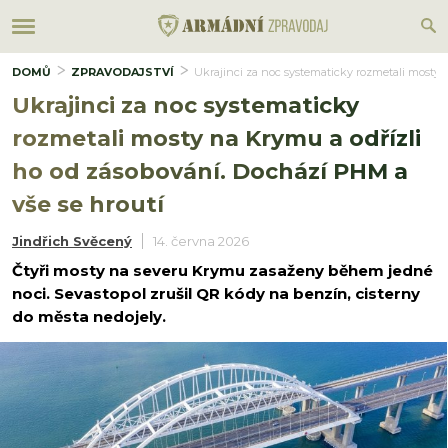
DOMŮ
ZPRAVODAJSTVÍ
Ukrajinci za noc systematicky rozmetali mosty 
Ukrajinci za noc systematicky
rozmetali mosty na Krymu a odřízli
ho od zásobování. Dochází PHM a
vše se hroutí
Jindřich Svěcený
14. června 2026
Čtyři mosty na severu Krymu zasaženy během jedné
noci. Sevastopol zrušil QR kódy na benzín, cisterny
do města nedojely.