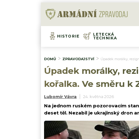
LETECKÁ
HISTORIE
TECHNIKA
DOMŮ
ZPRAVODAJSTVÍ
Úpadek morálky, rezigna
Úpadek morálky, rezi
kořalka. Ve směru k Z
Lubomír Vávra
24. května 2026
Na jednom ruském pozorovacím stanov
deset těl. Nezabil je ukrajinský dron an