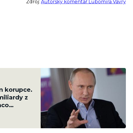
Zdroj:
Autorský komentář Lubomíra Vávry
m korupce.
iliardy z
mco