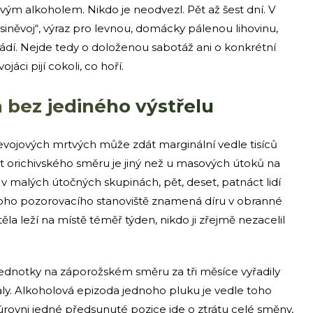
ovým alkoholem. Nikdo je neodvezl. Pět až šest dní. V
iněvoj“, výraz pro levnou, domácky pálenou lihovinu,
ádí. Nejde tedy o doloženou sabotáž ani o konkrétní
ojáci pijí cokoli, co hoří.
bez jediného výstřelu
evojových mrtvých může zdát marginální vedle tisíců
t orichivského směru je jiný než u masových útoků na
v malých útočných skupinách, pět, deset, patnáct lidí
dnoho pozorovacího stanoviště znamená díru v obranné
těla leží na místě téměř týden, nikdo ji zřejmě nezacelil
jednotky na záporožském směru za tři měsíce vyřadily
aly. Alkoholová epizoda jednoho pluku je vedle toho
úrovni jedné předsunuté pozice jde o ztrátu celé směny,