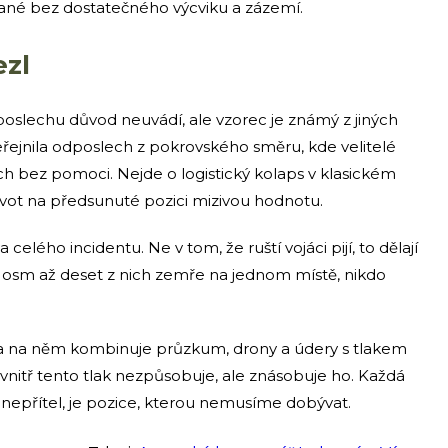
vané bez dostatečného výcviku a zázemí.
ezl
oslechu důvod neuvádí, ale vzorec je známý z jiných
řejnila odposlech z pokrovského směru, kde velitelé
ích bez pomoci. Nejde o logistický kolaps v klasickém
život na předsunuté pozici mizivou hodnotu.
celého incidentu. Ne v tom, že ruští vojáci pijí, to dělají
 osm až deset z nich zemře na jednom místě, nikdo
ina na něm kombinuje průzkum, drony a údery s tlakem
evnitř tento tlak nezpůsobuje, ale znásobuje ho. Každá
nepřítel, je pozice, kterou nemusíme dobývat.