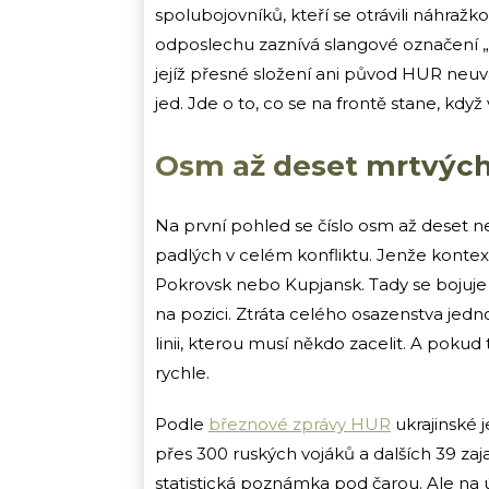
spolubojovníků, kteří se otrávili náhražk
odposlechu zaznívá slangové označení „s
jejíž přesné složení ani původ HUR neuv
jed. Jde o to, co se na frontě stane, když v
Osm až deset mrtvých 
Na první pohled se číslo osm až deset n
padlých v celém konfliktu. Jenže kontex
Pokrovsk nebo Kupjansk. Tady se bojuje 
na pozici. Ztráta celého osazenstva je
linii, kterou musí někdo zacelit. A pokud 
rychle.
Podle
březnové zprávy HUR
ukrajinské 
přes 300 ruských vojáků a dalších 39 zaj
statistická poznámka pod čarou. Ale na 