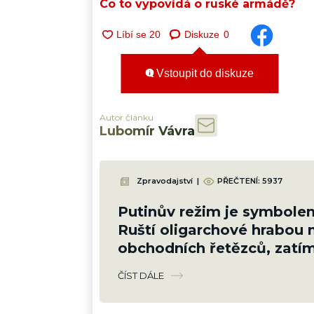
Co to vypovídá o ruské armádě?
Diskuze
0
Vstoupit do diskuze
Autor článku
Lubomír Vávra
Zpravodajství
|
PŘEČTENÍ:
5937
Putinův režim je symbole
Ruští oligarchové hrabou m
obchodních řetězců, zatí
farmáři krachují
ČÍST DÁLE