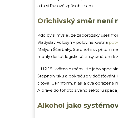
a tu si Rusové způsobili sami.
Orichivský směr není 
Kdo by si myslel, že záporožský úsek front
Vladyslav Vološyn v polovině května
potv
Malých Ščerbaky. Stepnohirsk přitom nen
mohly dostat logistické trasy směrem k
HUR 18. května oznámil, že jeho speciální
Stepnohirsku a pokračuje v dočišťování. 
citoval Ukrinform, hlásila dva odražené 
A právě do tohoto živého sektoru spadá je
Alkohol jako systémov