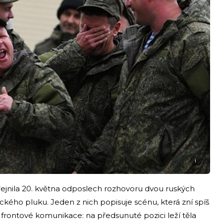
i
řejnila 20. května odposlech rozhovoru dvou ruských
kého pluku. Jeden z nich popisuje scénu, která zní spíš
 frontové komunikace: na předsunuté pozici leží těla