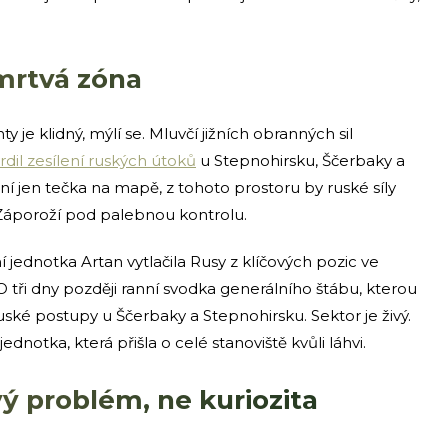
mrtvá zóna
y je klidný, mýlí se. Mluvčí jižních obranných sil
rdil zesílení ruských útoků
u Stepnohirsku, Ščerbaky a
í jen tečka na mapě, z tohoto prostoru by ruské síly
 Záporoží pod palebnou kontrolu.
 jednotka Artan vytlačila Rusy z klíčových pozic ve
O tři dny později ranní svodka generálního štábu, kterou
ruské postupy u Ščerbaky a Stepnohirsku. Sektor je živý.
dnotka, která přišla o celé stanoviště kvůli láhvi.
ý problém, ne kuriozita