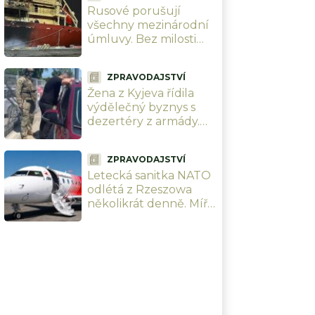
Rusové porušují
krachují
všechny mezinárodní
úmluvy. Bez milosti
potopili 7 zahraničních
lodí u Oděsy. Zničí tím
ZPRAVODAJSTVÍ
sami sebe
Žena z Kyjeva řídila
výdělečný byznys s
dezertéry z armády.
Přes 300 tisíc Kč za
vojáka, záda jí kryl
ZPRAVODAJSTVÍ
policista
Letecká sanitka NATO
odlétá z Rzeszowa
několikrát denně. Míří
pouze do Německa a
Rakouska