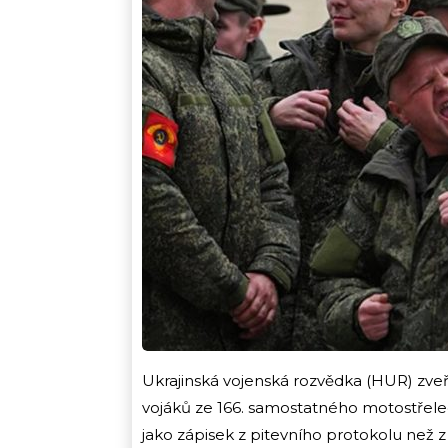
Ukrajinská vojenská rozvědka (HUR) zve
vojáků ze 166. samostatného motostřelec
jako zápisek z pitevního protokolu než z