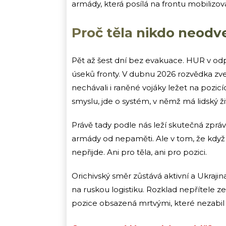
armády, která posílá na frontu mobilizo
Proč těla nikdo neodv
Pět až šest dní bez evakuace. HUR v odp
úseků fronty. V dubnu 2026 rozvědka zve
nechávali i raněné vojáky ležet na pozic
smyslu, jde o systém, v němž má lidský 
Právě tady podle nás leží skutečná zpráva 
armády od nepaměti. Ale v tom, že když
nepřijde. Ani pro těla, ani pro pozici.
Orichivský směr zůstává aktivní a Ukraj
na ruskou logistiku. Rozklad nepřítele z
pozice obsazená mrtvými, které nezabil 