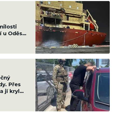
ilosti
í u Oděsy.
ečný
dy. Přes
 jí kryl