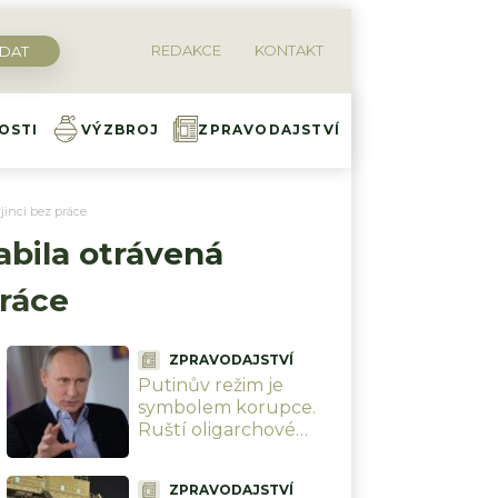
REDAKCE
KONTAKT
OSTI
VÝZBROJ
ZPRAVODAJSTVÍ
jinci bez práce
abila otrávená
práce
ZPRAVODAJSTVÍ
Putinův režim je
symbolem korupce.
Ruští oligarchové
hrabou miliardy z
obchodních řetězců,
ZPRAVODAJSTVÍ
zatímco farmáři