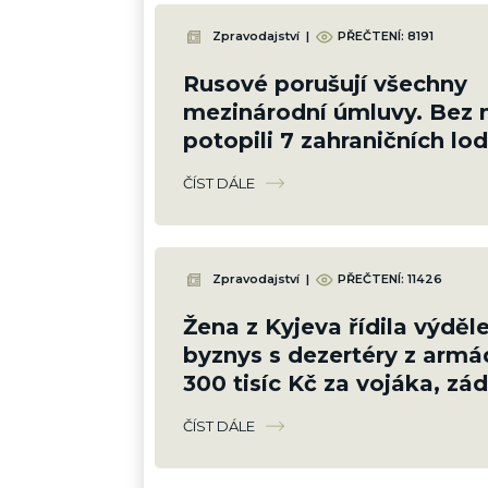
Zpravodajství
|
PŘEČTENÍ:
8191
Rusové porušují všechny
mezinárodní úmluvy. Bez m
potopili 7 zahraničních lod
Zničí tím sami sebe
ČÍST DÁLE
Zpravodajství
|
PŘEČTENÍ:
11426
Žena z Kyjeva řídila výděl
byznys s dezertéry z armá
300 tisíc Kč za vojáka, záda
policista
ČÍST DÁLE