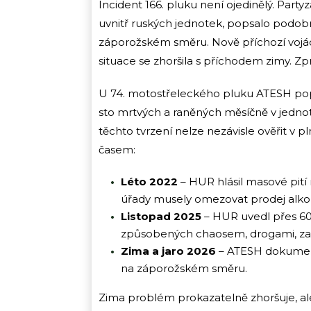
Incident 166. pluku není ojedinělý. Part
uvnitř ruských jednotek, popsalo podob
záporožském směru. Nově příchozí vojác
situace se zhoršila s příchodem zimy. Zp
U 74. motostřeleckého pluku ATESH popsal
sto mrtvých a raněných měsíčně v jednotce
těchto tvrzení nelze nezávisle ověřit v 
časem:
Léto 2022
– HUR hlásil masové pití
úřady musely omezovat prodej alko
Listopad 2025
– HUR uvedl přes 60
způsobených chaosem, drogami, za
Zima a jaro 2026
– ATESH dokumentu
na záporožském směru.
Zima problém prokazatelně zhoršuje, ale 