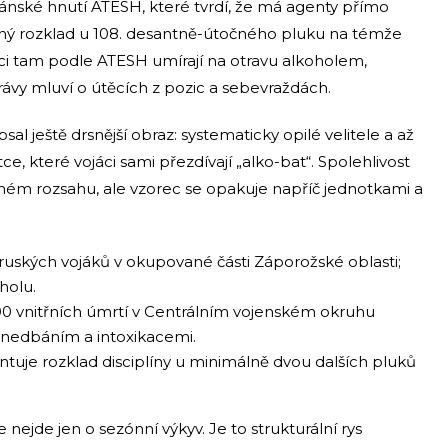
yzánské hnutí ATESH, které tvrdí, že má agenty přímo
ný rozklad u 108. desantně-útočného pluku na témže
i tam podle ATESH umírají na otravu alkoholem,
rávy mluví o útěcích z pozic a sebevraždách.
 ještě drsnější obraz: systematicky opilé velitele a až
, které vojáci sami přezdívají „alko-bat“. Spolehlivost
plném rozsahu, ale vzorec se opakuje napříč jednotkami a
 ruských vojáků v okupované části Záporožské oblasti;
holu.
0 vnitřních úmrtí v Centrálním vojenském okruhu
nedbáním a intoxikacemi.
je rozklad disciplíny u minimálně dvou dalších pluků
nejde jen o sezónní výkyv. Je to strukturální rys