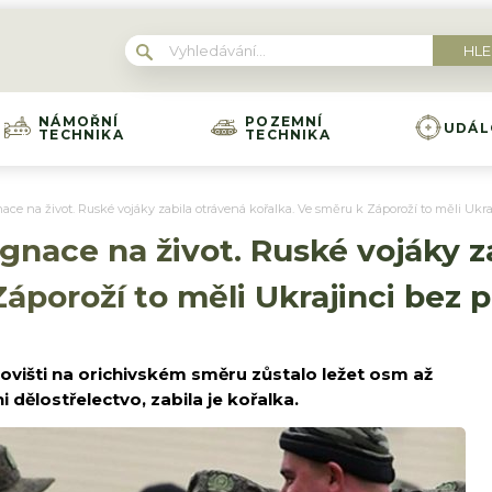
NÁMOŘNÍ
POZEMNÍ
UDÁL
TECHNIKA
TECHNIKA
ce na život. Ruské vojáky zabila otrávená kořalka. Ve směru k Záporoží to měli Ukra
gnace na život. Ruské vojáky z
áporoží to měli Ukrajinci bez 
išti na orichivském směru zůstalo ležet osm až
i dělostřelectvo, zabila je kořalka.