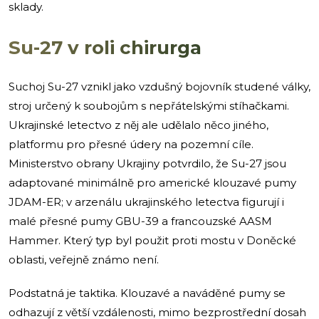
sklady.
Su-27 v roli chirurga
Suchoj Su-27 vznikl jako vzdušný bojovník studené války,
stroj určený k soubojům s nepřátelskými stíhačkami.
Ukrajinské letectvo z něj ale udělalo něco jiného,
platformu pro přesné údery na pozemní cíle.
Ministerstvo obrany Ukrajiny potvrdilo, že Su-27 jsou
adaptované minimálně pro americké klouzavé pumy
JDAM-ER; v arzenálu ukrajinského letectva figurují i
malé přesné pumy GBU-39 a francouzské AASM
Hammer. Který typ byl použit proti mostu v Doněcké
oblasti, veřejně známo není.
Podstatná je taktika. Klouzavé a naváděné pumy se
odhazují z větší vzdálenosti, mimo bezprostřední dosah