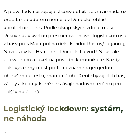
A právě tady nastupuje klíčový detail. Ruská armáda už
před tímto úderem neměla v Doněcké oblasti
komfortní síť tras. Podle ukrajinských zdrojů museli
Rusové už v květnu přesměrovat hlavní logistickou osu
z trasy přes Mariupol na delší koridor Rostov/Taganrog –
Novoazovsk – Hranitne – Doněck. Důvod? Neustálé
útoky dronů a raket na původní komunikace. Každý
další vyřazený most proto neznamená jen jednu
přerušenou cestu, znamená přetížení zbývajících tras,
zácpy a kolony, které se stávají snadným terčem pro
další vlnu úderů.
Logistický lockdown: systém,
ne náhoda