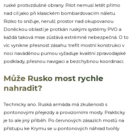
ruské protivzdušné obrany. Pilot nemusí letět přímo
nad cíl jako při klasickém bombardovacím náletu.
Riziko to snižuje, neruší; prostor nad okupovanou
Doněckou oblastí je protkán ruskými systémy PVO a
každá taková mise zůstává extrémně nebezpečná. O to
víc vynikne přesnost zásahu: trefit mostní konstrukci v
noci naváděnou pumou vyžaduje kvalitní zpravodajské
podklady, přesnou navigaci a bezchybnou koordinaci.
Může Rusko most rychle
nahradit?
Technicky ano. Ruská armáda má zkušenosti s
pontonovými přejezdy a provizorními mosty. Prakticky
je to ale jiný příběh. Po červnových zásazích mostů na
přístupu ke Krymu se u pontonových náhrad tvořily