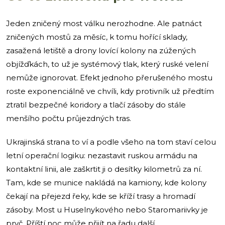
Jeden zničený most válku nerozhodne. Ale patnáct
zničených mostů za měsíc, k tomu hořící sklady,
zasažená letiště a drony lovící kolony na zúžených
objížďkách, to už je systémový tlak, který ruské velení
nemůže ignorovat. Efekt jednoho přerušeného mostu
roste exponenciálně ve chvíli, kdy protivník už předtím
ztratil bezpečné koridory a tlačí zásoby do stále
menšího počtu průjezdných tras.
Ukrajinská strana to ví a podle všeho na tom staví celou
letní operační logiku: nezastavit ruskou armádu na
kontaktní linii, ale zaškrtit ji o desítky kilometrů za ní.
Tam, kde se munice nakládá na kamiony, kde kolony
čekají na přejezd řeky, kde se kříží trasy a hromadí
zásoby. Most u Huselnykového nebo Staromariivky je
pryč. Příští noc může přijít na řadu další.