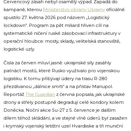
Červencový zásah nebyl osamělý výpad. Zapadá do
kampaně, kterou
Ministerstvo obrany Ukrajiny
oficiálně
spustilo 27. května 2026 pod názvem „Logistický
lockdown“. Program za pět miliard hřiven cílí na
systematické ničení ruské zásobovací infrastruktury v
operační hloubce: mosty, sklady, velitelská stanoviště,
logistické uzly.
Čísla za červen mluví jasně: ukrajinské síly zasáhly
patnáct mostů, které Rusko využívalo pro vojenskou
logistiku. K tomu přibývají údery na trasu R-280
přezdívanou „dálnice smrti“ a na přístav Mariupol.
Reportáž
The Guardian
z června popsala, jak ukrajinské
drony a střely postupně degradují celé koridory kolem
Doněcka. Noční akce Su-27 z 5. července je dalším
dílem téhož skládání, a ve stejné vlně úderů byl zasažen
i krymský vojenský letištní uzel Hvardiiske a tři muniční