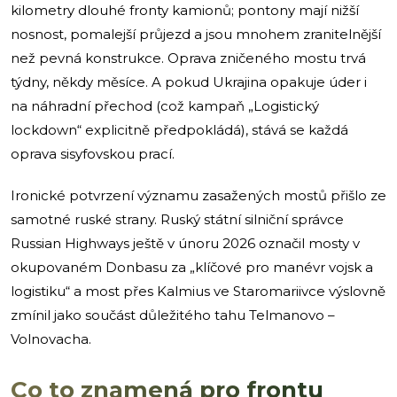
kilometry dlouhé fronty kamionů; pontony mají nižší
nosnost, pomalejší průjezd a jsou mnohem zranitelnější
než pevná konstrukce. Oprava zničeného mostu trvá
týdny, někdy měsíce. A pokud Ukrajina opakuje úder i
na náhradní přechod (což kampaň „Logistický
lockdown“ explicitně předpokládá), stává se každá
oprava sisyfovskou prací.
Ironické potvrzení významu zasažených mostů přišlo ze
samotné ruské strany. Ruský státní silniční správce
Russian Highways ještě v únoru 2026 označil mosty v
okupovaném Donbasu za „klíčové pro manévr vojsk a
logistiku“ a most přes Kalmius ve Staromariivce výslovně
zmínil jako součást důležitého tahu Telmanovo –
Volnovacha.
Co to znamená pro frontu