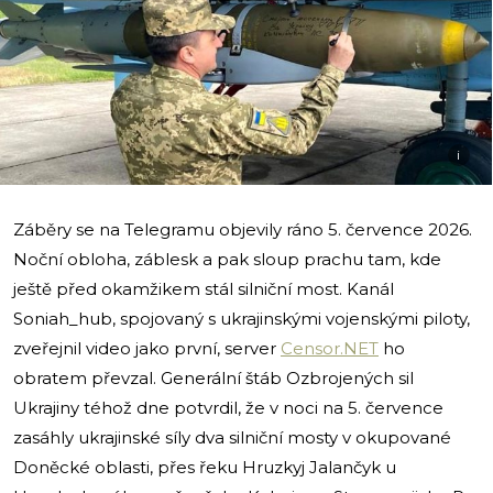
i
Záběry se na Telegramu objevily ráno 5. července 2026.
Noční obloha, záblesk a pak sloup prachu tam, kde
ještě před okamžikem stál silniční most. Kanál
Soniah_hub, spojovaný s ukrajinskými vojenskými piloty,
zveřejnil video jako první, server
Censor.NET
ho
obratem převzal. Generální štáb Ozbrojených sil
Ukrajiny téhož dne potvrdil, že v noci na 5. července
zasáhly ukrajinské síly dva silniční mosty v okupované
Doněcké oblasti, přes řeku Hruzkyj Jalančyk u