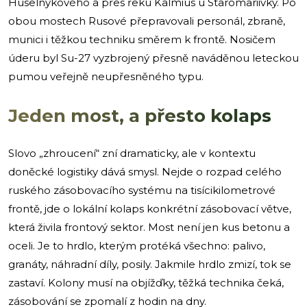
Huselnykového a přes řeku Kalmius u Staromariivky. Po
obou mostech Rusové přepravovali personál, zbraně,
munici i těžkou techniku směrem k frontě. Nosičem
úderu byl Su-27 vyzbrojený přesně naváděnou leteckou
pumou veřejně neupřesněného typu.
Jeden most, a přesto kolaps
Slovo „zhroucení“ zní dramaticky, ale v kontextu
doněcké logistiky dává smysl. Nejde o rozpad celého
ruského zásobovacího systému na tisícikilometrové
frontě, jde o lokální kolaps konkrétní zásobovací větve,
která živila frontový sektor. Most není jen kus betonu a
oceli. Je to hrdlo, kterým protéká všechno: palivo,
granáty, náhradní díly, posily. Jakmile hrdlo zmizí, tok se
zastaví. Kolony musí na objížďky, těžká technika čeká,
zásobování se zpomalí z hodin na dny.