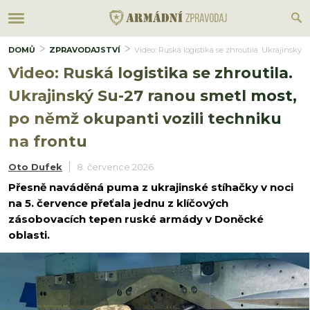
DOMŮ
ZPRAVODAJSTVÍ
Video: Ruská logistika se zhroutila. Ukrajinský
Video: Ruská logistika se zhroutila.
Ukrajinský Su-27 ranou smetl most,
po němž okupanti vozili techniku
na frontu
Oto Dufek
8. července 2026
Přesně naváděná puma z ukrajinské stíhačky v noci
na 5. července přeťala jednu z klíčových
zásobovacích tepen ruské armády v Doněcké
oblasti.