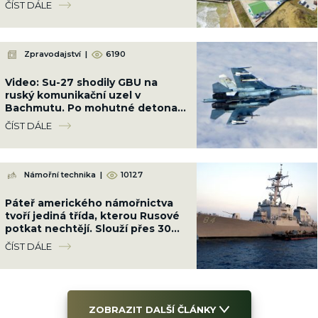
ČÍST DÁLE
olej
Zpravodajství
|
6190
Video: Su-27 shodily GBU na
ruský komunikační uzel v
Bachmutu. Po mohutné detonaci
přestala základna existovat
ČÍST DÁLE
Námořní technika
|
10127
Páteř amerického námořnictva
tvoří jediná třída, kterou Rusové
potkat nechtějí. Slouží přes 30
let a nic ji neumí nahradit
ČÍST DÁLE
ZOBRAZIT DALŠÍ ČLÁNKY