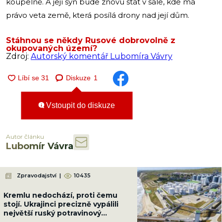
koupelně. A její syn bude znovu stát v sále, kde má
právo veta země, která posílá drony nad její dům.
Stáhnou se někdy Rusové dobrovolně z
okupovaných území?
Zdroj:
Autorský komentář Lubomíra Vávry
Diskuze
1
Vstoupit do diskuze
Autor článku
Lubomír Vávra
Zpravodajství
|
10435
Kremlu nedochází, proti čemu
stojí. Ukrajinci precizně vypálili
největší ruský potravinový
terminál. Nebude slunečnicový