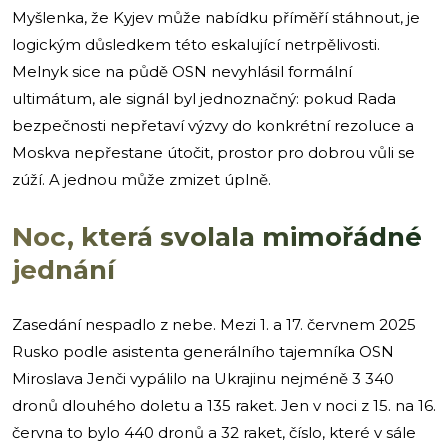
Myšlenka, že Kyjev může nabídku příměří stáhnout, je
logickým důsledkem této eskalující netrpělivosti.
Melnyk sice na půdě OSN nevyhlásil formální
ultimátum, ale signál byl jednoznačný: pokud Rada
bezpečnosti nepřetaví výzvy do konkrétní rezoluce a
Moskva nepřestane útočit, prostor pro dobrou vůli se
zúží. A jednou může zmizet úplně.
Noc, která svolala mimořádné
jednání
Zasedání nespadlo z nebe. Mezi 1. a 17. červnem 2025
Rusko podle asistenta generálního tajemníka OSN
Miroslava Jenči vypálilo na Ukrajinu nejméně 3 340
dronů dlouhého doletu a 135 raket. Jen v noci z 15. na 16.
června to bylo 440 dronů a 32 raket, číslo, které v sále