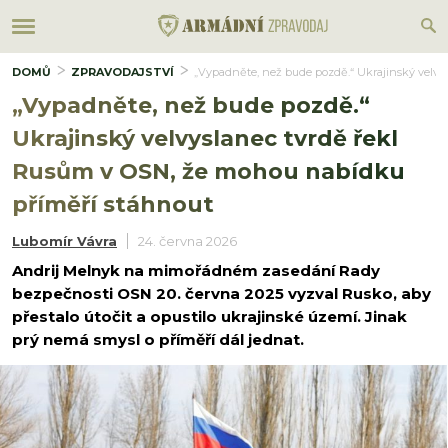
DOMŮ
ZPRAVODAJSTVÍ
„Vypadněte, než bude pozdě.“ Ukrajinský velvy
„Vypadněte, než bude pozdě.“
Ukrajinský velvyslanec tvrdě řekl
Rusům v OSN, že mohou nabídku
příměří stáhnout
Lubomír Vávra
24. června 2026
Andrij Melnyk na mimořádném zasedání Rady
bezpečnosti OSN 20. června 2025 vyzval Rusko, aby
přestalo útočit a opustilo ukrajinské území. Jinak
prý nemá smysl o příměří dál jednat.