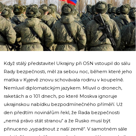
i
Když stálý představitel Ukrajiny při OSN vstoupil do sálu
Rady bezpečnosti, měl za sebou noc, během které jeho
matka v Kyjevě znovu schovávala rodinu v koupelně.
Nemluvil diplomatickým jazykem. Mluvil o dronech,
raketách a o 101 dnech, po které Moskva ignoruje
ukrajinskou nabídku bezpodmínečného příměří. Už
den předtím novinářům řekl, že Rada bezpečnosti
„nemá právo stát stranou“ a že Rusko musí být
přinuceno „vypadnout z naší země“. V samotném sále