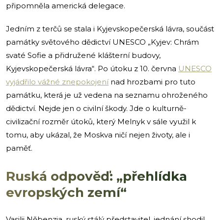
připomněla americká delegace.
Jedním z terčů se stala i Kyjevskopečerská lávra, součást
památky světového dědictví UNESCO „Kyjev: Chrám
svaté Sofie a přidružené klášterní budovy,
Kyjevskopečerská lávra“. Po útoku z 10. června
UNESCO
vyjádřilo vážné znepokojení
nad hrozbami pro tuto
památku, která je už vedena na seznamu ohroženého
dědictví. Nejde jen o civilní škody. Jde o kulturně-
civilizační rozměr útoků, který Melnyk v sále využil k
tomu, aby ukázal, že Moskva ničí nejen životy, ale i
paměť.
Ruská odpověď: „přehlídka
evropských zemí“
Vasilij Něbenzja, ruský stálý představitel, jednání shodil