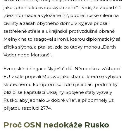
jako „přehlídku evropských zemí“. Tvrdil, že Západ šíří
„dezinformace a vyložené lži“, popřel ruské cílení na
civilisty a zásah obytného domu v Kyjevě připsal
sestřelené střele a ukrajinské protivzdušné obraně.
Melnyk na to reagoval s ironií, kterou diplomatický sál
zřídka slýchá, a ptal se, zda za útoky mohou „Darth
Vader nebo Marťané“.
Evropské delegace šly ještě dál. Německo a zástupci
EU v sále popsali Moskvu jako stranu, která se vyhýbá
skutečnému kompromisu, zdržuje a tlačí podmínky
blížící se kapitulaci Ukrajiny. Spojené státy vyzvaly
Rusko, aby jednalo „v dobré víře“, a připomněly už
přijatou rezoluci 2774.
Proč OSN nedokáže Rusko