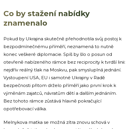
Co by stažení nabídky
znamenalo
Pokud by Ukrajina skutečně přehodnotila svůj postoj k
bezpodmínečnému příměří, neznamená to nutně
konec veškeré diplomacie. Spíš by šlo o posun od
otevřeně nabízeného rámce bez reciprocity k tvrdší linii:
nejdřív reálný tlak na Moskvu, pak smysluplná jednání.
Vystoupení USA, EU i samotné Ukrajiny v Radě
bezpečnosti přitom drželo příměří jako první krok k
výměnám zajatců, návratům dětí a dalším jednáním.
Bez tohoto rámce zůstává hlavně pokračující
opotřebovací válka.
Melnykova matka se možná zítra znovu schová v