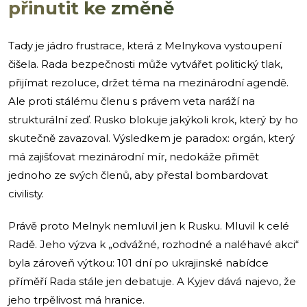
přinutit ke změně
Tady je jádro frustrace, která z Melnykova vystoupení
čišela. Rada bezpečnosti může vytvářet politický tlak,
přijímat rezoluce, držet téma na mezinárodní agendě.
Ale proti stálému členu s právem veta naráží na
strukturální zeď. Rusko blokuje jakýkoli krok, který by ho
skutečně zavazoval. Výsledkem je paradox: orgán, který
má zajišťovat mezinárodní mír, nedokáže přimět
jednoho ze svých členů, aby přestal bombardovat
civilisty.
Právě proto Melnyk nemluvil jen k Rusku. Mluvil k celé
Radě. Jeho výzva k „odvážné, rozhodné a naléhavé akci“
byla zároveň výtkou: 101 dní po ukrajinské nabídce
příměří Rada stále jen debatuje. A Kyjev dává najevo, že
jeho trpělivost má hranice.