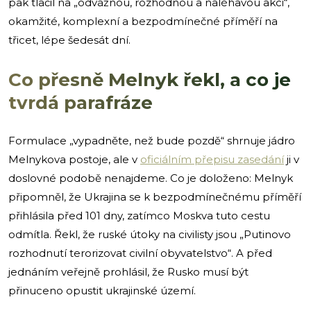
pak tlačil na „odvážnou, rozhodnou a naléhavou akci“,
okamžité, komplexní a bezpodmínečné příměří na
třicet, lépe šedesát dní.
Co přesně Melnyk řekl, a co je
tvrdá parafráze
Formulace „vypadněte, než bude pozdě“ shrnuje jádro
Melnykova postoje, ale v
oficiálním přepisu zasedání
ji v
doslovné podobě nenajdeme. Co je doloženo: Melnyk
připomněl, že Ukrajina se k bezpodmínečnému příměří
přihlásila před 101 dny, zatímco Moskva tuto cestu
odmítla. Řekl, že ruské útoky na civilisty jsou „Putinovo
rozhodnutí terorizovat civilní obyvatelstvo“. A před
jednáním veřejně prohlásil, že Rusko musí být
přinuceno opustit ukrajinské území.