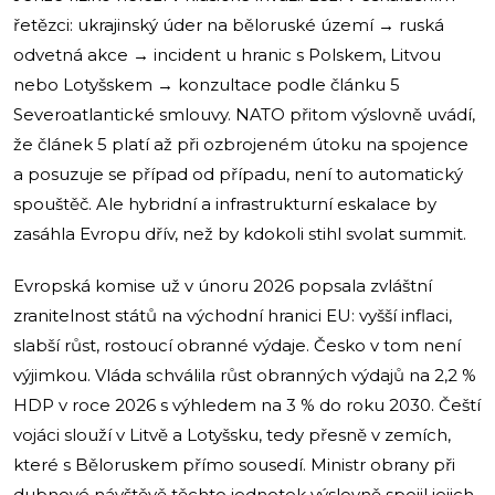
řetězci: ukrajinský úder na běloruské území → ruská
odvetná akce → incident u hranic s Polskem, Litvou
nebo Lotyšskem → konzultace podle článku 5
Severoatlantické smlouvy. NATO přitom výslovně uvádí,
že článek 5 platí až při ozbrojeném útoku na spojence
a posuzuje se případ od případu, není to automatický
spouštěč. Ale hybridní a infrastrukturní eskalace by
zasáhla Evropu dřív, než by kdokoli stihl svolat summit.
Evropská komise už v únoru 2026 popsala zvláštní
zranitelnost států na východní hranici EU: vyšší inflaci,
slabší růst, rostoucí obranné výdaje. Česko v tom není
výjimkou. Vláda schválila růst obranných výdajů na 2,2 %
HDP v roce 2026 s výhledem na 3 % do roku 2030. Čeští
vojáci slouží v Litvě a Lotyšsku, tedy přesně v zemích,
které s Běloruskem přímo sousedí. Ministr obrany při
dubnové návštěvě těchto jednotek výslovně spojil jejich