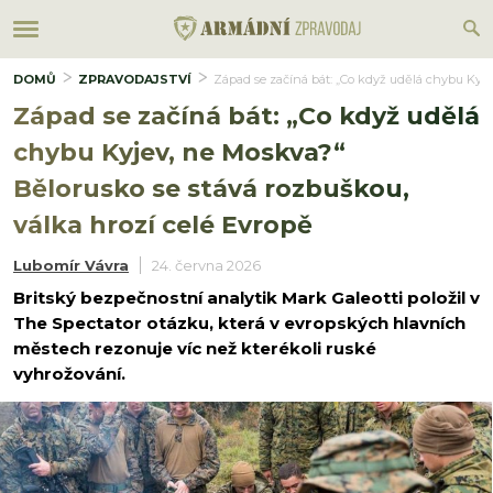
DOMŮ
ZPRAVODAJSTVÍ
Západ se začíná bát: „Co když udělá chybu Kyjev
Západ se začíná bát: „Co když udělá
chybu Kyjev, ne Moskva?“
Bělorusko se stává rozbuškou,
válka hrozí celé Evropě
Lubomír Vávra
24. června 2026
Britský bezpečnostní analytik Mark Galeotti položil v
The Spectator otázku, která v evropských hlavních
městech rezonuje víc než kterékoli ruské
vyhrožování.