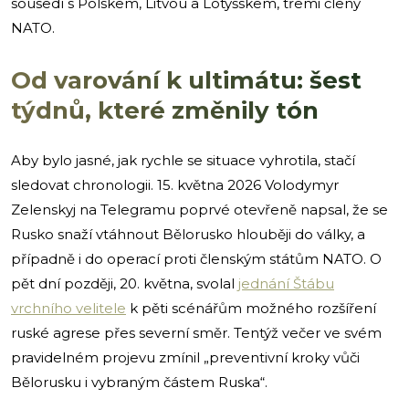
sousedí s Polskem, Litvou a Lotyšskem, třemi členy
NATO.
Od varování k ultimátu: šest
týdnů, které změnily tón
Aby bylo jasné, jak rychle se situace vyhrotila, stačí
sledovat chronologii. 15. května 2026 Volodymyr
Zelenskyj na Telegramu poprvé otevřeně napsal, že se
Rusko snaží vtáhnout Bělorusko hlouběji do války, a
případně i do operací proti členským státům NATO. O
pět dní později, 20. května, svolal
jednání Štábu
vrchního velitele
k pěti scénářům možného rozšíření
ruské agrese přes severní směr. Tentýž večer ve svém
pravidelném projevu zmínil „preventivní kroky vůči
Bělorusku i vybraným částem Ruska“.