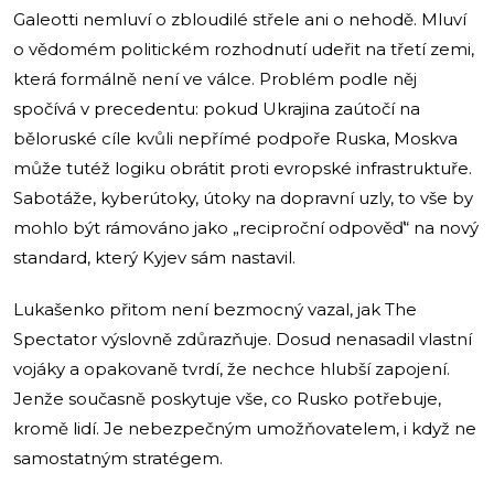
Galeotti nemluví o zbloudilé střele ani o nehodě. Mluví
o vědomém politickém rozhodnutí udeřit na třetí zemi,
která formálně není ve válce. Problém podle něj
spočívá v precedentu: pokud Ukrajina zaútočí na
běloruské cíle kvůli nepřímé podpoře Ruska, Moskva
může tutéž logiku obrátit proti evropské infrastruktuře.
Sabotáže, kyberútoky, útoky na dopravní uzly, to vše by
mohlo být rámováno jako „reciproční odpověď“ na nový
standard, který Kyjev sám nastavil.
Lukašenko přitom není bezmocný vazal, jak The
Spectator výslovně zdůrazňuje. Dosud nenasadil vlastní
vojáky a opakovaně tvrdí, že nechce hlubší zapojení.
Jenže současně poskytuje vše, co Rusko potřebuje,
kromě lidí. Je nebezpečným umožňovatelem, i když ne
samostatným stratégem.