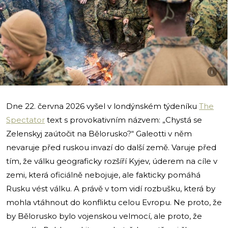
i
Dne 22. června 2026 vyšel v londýnském týdeníku
The
Spectator
text s provokativním názvem: „Chystá se
Zelenskyj zaútočit na Bělorusko?“ Galeotti v něm
nevaruje před ruskou invazí do další země. Varuje před
tím, že válku geograficky rozšíří Kyjev, úderem na cíle v
zemi, která oficiálně nebojuje, ale fakticky pomáhá
Rusku vést válku. A právě v tom vidí rozbušku, která by
mohla vtáhnout do konfliktu celou Evropu. Ne proto, že
by Bělorusko bylo vojenskou velmocí, ale proto, že