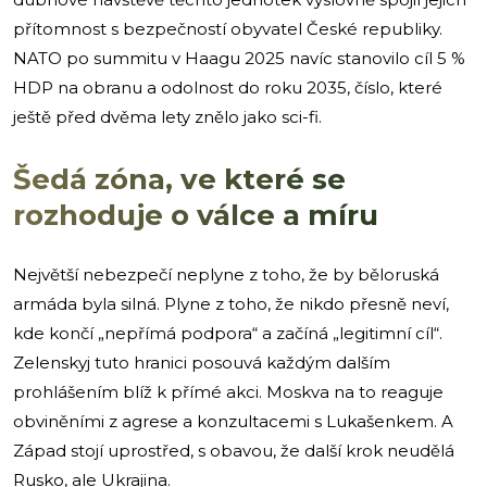
přítomnost s bezpečností obyvatel České republiky.
NATO po summitu v Haagu 2025 navíc stanovilo cíl 5 %
HDP na obranu a odolnost do roku 2035, číslo, které
ještě před dvěma lety znělo jako sci-fi.
Šedá zóna, ve které se
rozhoduje o válce a míru
Největší nebezpečí neplyne z toho, že by běloruská
armáda byla silná. Plyne z toho, že nikdo přesně neví,
kde končí „nepřímá podpora“ a začíná „legitimní cíl“.
Zelenskyj tuto hranici posouvá každým dalším
prohlášením blíž k přímé akci. Moskva na to reaguje
obviněními z agrese a konzultacemi s Lukašenkem. A
Západ stojí uprostřed, s obavou, že další krok neudělá
Rusko, ale Ukrajina.