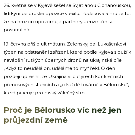
26. května se v Kyjevě sešel se Svjatlanou Cichanouskou,
lídrkyní běloruské opozice v exilu. Poděkovala mu za to,
že na hrozbu upozorňuje partnery. Jenže tón se
posunul dál.
19. června přišlo ultimátum. Zelenskyj dal Lukašenkovi
týden na odstranění zařízení, které podle Kyjeva slouží k
navádění ruských úderných dronů na ukrajinské cíle.
„Když to neudělá on, uděláme to my,“ řekl. O den
později upřesnil, že Ukrajina ví o čtyřech konkrétních
přenosových stanicích a „o každé továrně v Bělorusku“,
která pracuje pro ruský válečný stroj.
Proč je Bělorusko víc než jen
průjezdní země