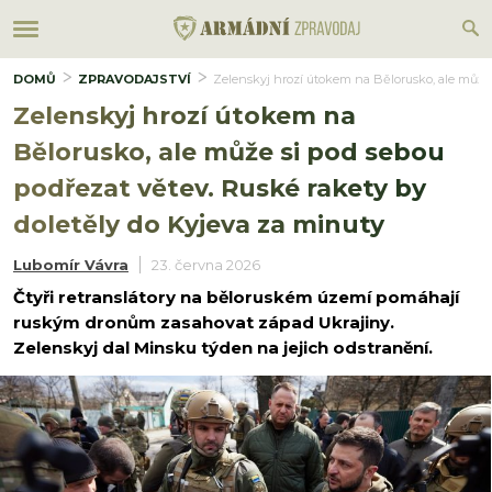
DOMŮ
ZPRAVODAJSTVÍ
Zelenskyj hrozí útokem na Bělorusko, ale může 
Zelenskyj hrozí útokem na
Bělorusko, ale může si pod sebou
podřezat větev. Ruské rakety by
doletěly do Kyjeva za minuty
Lubomír Vávra
23. června 2026
Čtyři retranslátory na běloruském území pomáhají
ruským dronům zasahovat západ Ukrajiny.
Zelenskyj dal Minsku týden na jejich odstranění.