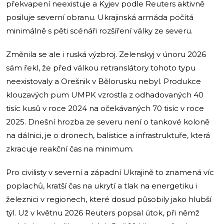
překvapení neexistuje a Kyjev podle Reuters aktivně
posiluje severní obranu. Ukrajinská armáda počítá
minimálně s pěti scénáři rozšíření války ze severu.
Změnila se ale i ruská výzbroj. Zelenskyj v únoru 2026
sám řekl, že před válkou retranslátory tohoto typu
neexistovaly a Orešnik v Bělorusku nebyl. Produkce
klouzavých pum UMPK vzrostla z odhadovaných 40
tisíc kusů v roce 2024 na očekávaných 70 tisíc v roce
2025. Dnešní hrozba ze severu není o tankové koloně
na dálnici, je o dronech, balistice a infrastruktuře, která
zkracuje reakční čas na minimum.
Pro civilisty v severní a západní Ukrajině to znamená víc
poplachů, kratší čas na ukrytí a tlak na energetiku i
železnici v regionech, které dosud působily jako hlubší
týl. Už v květnu 2026 Reuters popsal útok, při němž