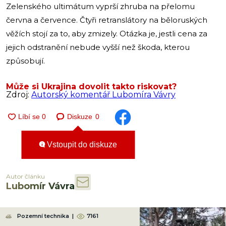
Zelenského ultimátum vyprší zhruba na přelomu
června a července. Čtyři retranslátory na běloruských
věžích stojí za to, aby zmizely. Otázka je, jestli cena za
jejich odstranění nebude vyšší než škoda, kterou
způsobují.
Může si Ukrajina dovolit takto riskovat?
Zdroj:
Autorský komentář Lubomíra Vávry
Diskuze
0
Vstoupit do diskuze
Autor článku
Lubomír Vávra
Pozemní technika
|
7161