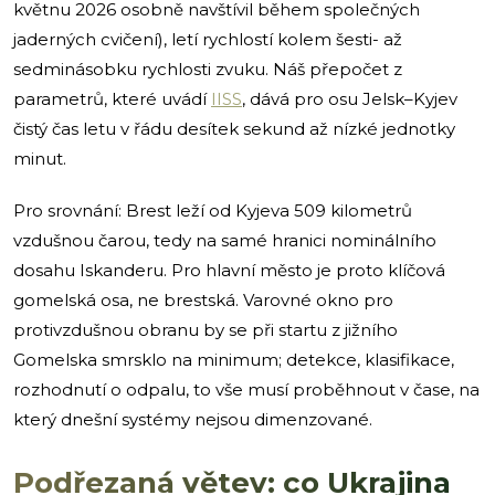
květnu 2026 osobně navštívil během společných
jaderných cvičení), letí rychlostí kolem šesti- až
sedminásobku rychlosti zvuku. Náš přepočet z
parametrů, které uvádí
IISS
, dává pro osu Jelsk–Kyjev
čistý čas letu v řádu desítek sekund až nízké jednotky
minut.
Pro srovnání: Brest leží od Kyjeva 509 kilometrů
vzdušnou čarou, tedy na samé hranici nominálního
dosahu Iskanderu. Pro hlavní město je proto klíčová
gomelská osa, ne brestská. Varovné okno pro
protivzdušnou obranu by se při startu z jižního
Gomelska smrsklo na minimum; detekce, klasifikace,
rozhodnutí o odpalu, to vše musí proběhnout v čase, na
který dnešní systémy nejsou dimenzované.
Podřezaná větev: co Ukrajina