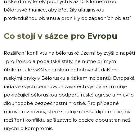
ruské drony letěly pouhých 5 až 10 kilometrů od
běloruské hranice, aby přetížily ukrajinskou
protivzdušnou obranu a pronikly do západních oblastí.
Co stojí v sázce pro Evropu
Rozšíření konfliktu na běloruské území by zvýšilo napětí
i pro Polsko a pobaltské státy, ne nutně přímým
útokem, ale vyšší vojenskou pohotovostí, dalšími
ruskými prvky v Bělorusku a rizikem incidentů. Evropská
rada ve svých červnových závěrech výslovně zmiňuje
pokračující běloruskou podporu ruské agrese a mluví o
dlouhodobé bezpečnostní hrozbě. Pro případné
mírové rozhovory, které sleduje i česká diplomacie, by
rozšíření konfliktu spíš zatvrdilo pozice obou stran než
urychlilo kompromis.