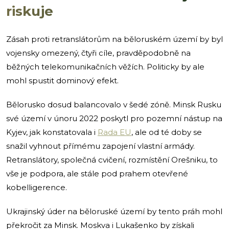
riskuje
Zásah proti retranslátorům na běloruském území by byl
vojensky omezený, čtyři cíle, pravděpodobně na
běžných telekomunikačních věžích. Politicky by ale
mohl spustit dominový efekt.
Bělorusko dosud balancovalo v šedé zóně. Minsk Rusku
své území v únoru 2022 poskytl pro pozemní nástup na
Kyjev, jak konstatovala i
Rada EU
, ale od té doby se
snažil vyhnout přímému zapojení vlastní armády.
Retranslátory, společná cvičení, rozmístění Orešniku, to
vše je podpora, ale stále pod prahem otevřené
kobelligerence.
Ukrajinský úder na běloruské území by tento práh mohl
překročit za Minsk. Moskva i Lukašenko by získali