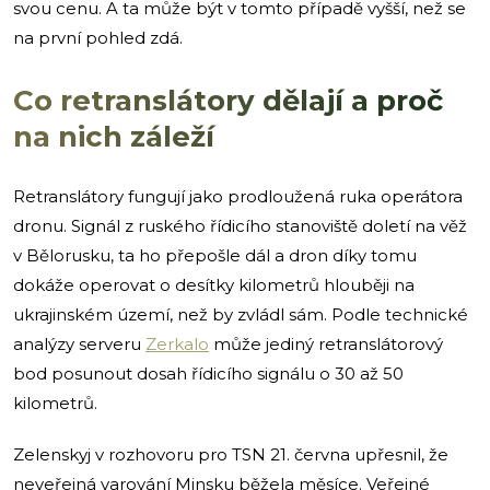
svou cenu. A ta může být v tomto případě vyšší, než se
na první pohled zdá.
Co retranslátory dělají a proč
na nich záleží
Retranslátory fungují jako prodloužená ruka operátora
dronu. Signál z ruského řídicího stanoviště doletí na věž
v Bělorusku, ta ho přepošle dál a dron díky tomu
dokáže operovat o desítky kilometrů hlouběji na
ukrajinském území, než by zvládl sám. Podle technické
analýzy serveru
Zerkalo
může jediný retranslátorový
bod posunout dosah řídicího signálu o 30 až 50
kilometrů.
Zelenskyj v rozhovoru pro TSN 21. června upřesnil, že
neveřejná varování Minsku běžela měsíce. Veřejné