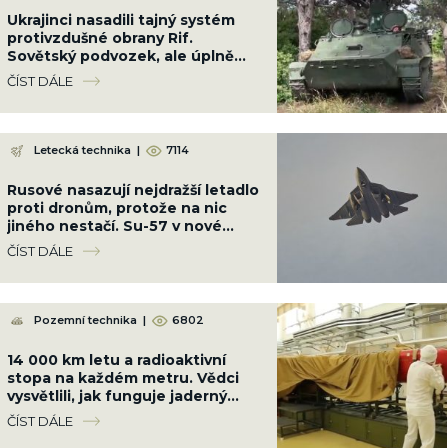
Ukrajinci nasadili tajný systém
protivzdušné obrany Rif.
Sovětský podvozek, ale úplně
jiná hra proti letounům
ČÍST DÁLE
Letecká technika
|
7114
Rusové nasazují nejdražší letadlo
proti dronům, protože na nic
jiného nestačí. Su-57 v nové
konfiguraci stačí radar „Bělka“
ČÍST DÁLE
Pozemní technika
|
6802
14 000 km letu a radioaktivní
stopa na každém metru. Vědci
vysvětlili, jak funguje jaderný
motor ruské střely Burevestnik
ČÍST DÁLE