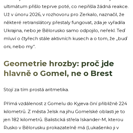
ultimátum přišlo teprve poté, co nepřišla žádná reakce.
Už v únoru 2026, v rozhovoru pro Zerkalo, naznačil, že
některé retranslátory přestaly fungovat, zda je vyřadila
Ukrajina, nebo je Bělorusko samo odpojilo, neřekl. Teď
mluví o čtyřech stále aktivních kusech a o tom, že „buď
oni, nebo my“.
Geometrie hrozby: proč jde
hlavně o Gomel, ne o Brest
Stojí za tím prostá aritmetika.
Přímá vzdálenost z Gomelu do Kyjeva činí přibližně 224
kilometrů. Z města Jelsk na jihu Gomelské oblasti je to
jen 182 kilometrů. Balistická střela Iskander-M, kterou
Rusko v Bělorusku prokazatelně má (Lukašenko ji v