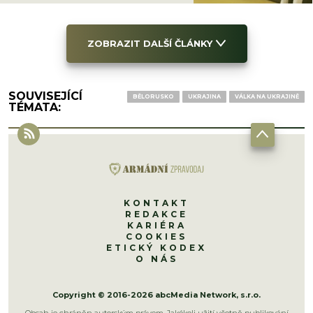
ZOBRAZIT DALŠÍ ČLÁNKY
SOUVISEJÍCÍ
BĚLORUSKO
UKRAJINA
VÁLKA NA UKRAJINĚ
TÉMATA:
KONTAKT
REDAKCE
KARIÉRA
COOKIES
ETICKÝ KODEX
O NÁS
Copyright © 2016-2026 abcMedia Network, s.r.o.
Obsah je chráněn autorským právem. Jakékoli užití včetně publikování