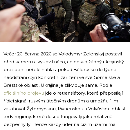
i
Večer 20. června 2026 se Volodymyr Zelenskyj postavil
před kameru a vyslovil něco, co dosud žádný ukrajinský
prezident neřekl nahlas: pokud Bělorusko do týdne
neodstraní čtyři konkrétní zařízení ve své Gomelské a
Brestské oblasti, Ukrajina je zlikviduje sama. Podle
oficiálního projevu
jde o retranslátory, které přeposílají
řídicí signál ruským útočným dronům a umožňují jim
zasahovat Žytomyrskou, Rivnenskou a Volyňskou oblast,
tedy regiony, které dosud fungovaly jako relativně
bezpečný týl. Jenže každý úder na cizím území má