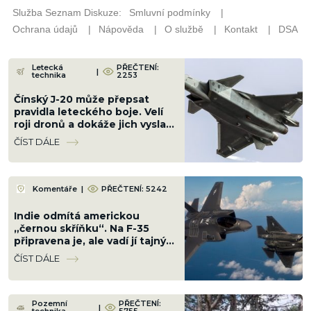
Letecká
PŘEČTENÍ:
|
technika
2253
Čínský J-20 může přepsat
pravidla leteckého boje. Velí
roji dronů a dokáže jich vyslat
desítky najednou
ČÍST DÁLE
Komentáře
|
PŘEČTENÍ: 5242
Indie odmítá americkou
„černou skříňku“. Na F-35
připravena je, ale vadí jí tajný
systém a astronomická cena
ČÍST DÁLE
za provoz
Pozemní
PŘEČTENÍ:
|