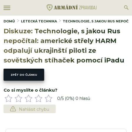
DOMŮ
LETECKÁ TECHNIKA
TECHNOLOGIE, S JAKOU RUS NEPOČÍT
Diskuze: Technologie, s jakou Rus
nepočítal: americké střely HARM
odpalují ukrajinští piloti ze
sovětských stíhaček pomocí iPadu
ZPĚT DO ČLÁNKU
Co si myslíte o článku?
0
/5 (
0
%)
0
hlasů
Nahlásit chybu