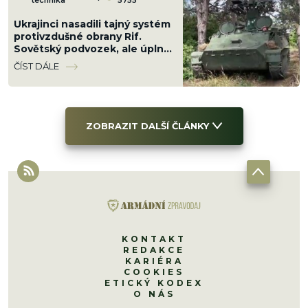
technika
5755
Ukrajinci nasadili tajný systém
protivzdušné obrany Rif.
Sovětský podvozek, ale úplně
jiná hra proti letounům
ČÍST DÁLE
ZOBRAZIT DALŠÍ ČLÁNKY
KONTAKT
REDAKCE
KARIÉRA
COOKIES
ETICKÝ KODEX
O NÁS