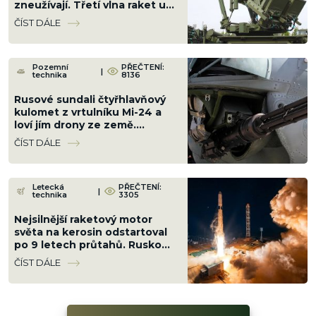
zneužívají. Třetí vlna raket už
proletí bez odporu
ČÍST DÁLE
Pozemní
PŘEČTENÍ:
|
technika
8136
Rusové sundali čtyřhlavňový
kulomet z vrtulníku Mi-24 a
loví jím drony ze země.
Jenomže je až příliš silný
ČÍST DÁLE
Letecká
PŘEČTENÍ:
|
technika
3305
Nejsilnější raketový motor
světa na kerosin odstartoval
po 9 letech průtahů. Rusko
ho nacpalo do tří raket
ČÍST DÁLE
najednou