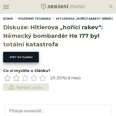
DOMŮ
POZEMNÍ TECHNIKA
HITLEROVA „HOŘÍCÍ RAKEV“: NĚMEC
Diskuze: Hitlerova „hořící rakev“:
Německý bombardér He 177 byl
totální katastrofa
ZPĚT DO ČLÁNKU
Co si myslíte o článku?
2
/5 (
30
%)
8
hlasů
Nahlásit chybu