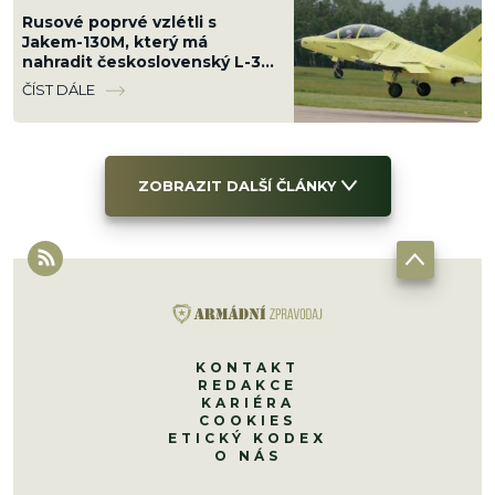
Rusové poprvé vzlétli s
Jakem-130M, který má
nahradit československý L-39.
Z cvičného letounu dělají
ČÍST DÁLE
bojový
ZOBRAZIT DALŠÍ ČLÁNKY
KONTAKT
REDAKCE
KARIÉRA
COOKIES
ETICKÝ KODEX
O NÁS