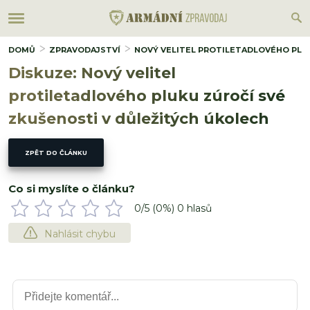
DOMŮ
ZPRAVODAJSTVÍ
NOVÝ VELITEL PROTILETADLOVÉHO PLU
Diskuze: Nový velitel
protiletadlového pluku zúročí své
zkušenosti v důležitých úkolech
ZPĚT DO ČLÁNKU
Co si myslíte o článku?
0
/5 (
0
%)
0
hlasů
Nahlásit chybu