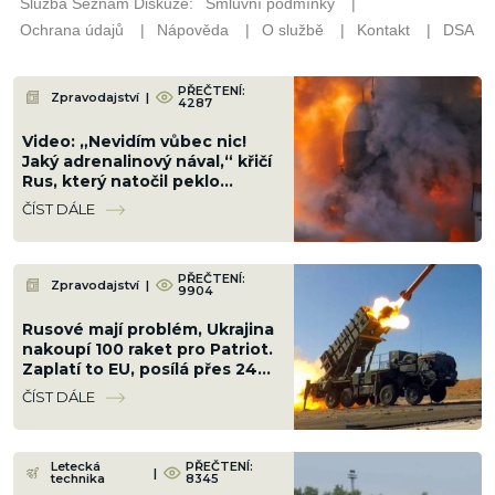
PŘEČTENÍ:
Zpravodajství
|
4287
Video: „Nevidím vůbec nic!
Jaký adrenalinový nával,“ křičí
Rus, který natočil peklo
přichystané Ukrajinci cestou
ČÍST DÁLE
na Krym
PŘEČTENÍ:
Zpravodajství
|
9904
Rusové mají problém, Ukrajina
nakoupí 100 raket pro Patriot.
Zaplatí to EU, posílá přes 24
miliard Kč
ČÍST DÁLE
Letecká
PŘEČTENÍ:
|
technika
8345