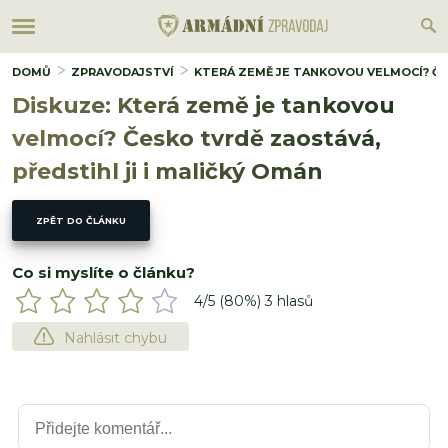
DOMŮ
ZPRAVODAJSTVÍ
KTERÁ ZEMĚ JE TANKOVOU VELMOCÍ? ČE
Diskuze: Která země je tankovou
velmocí? Česko tvrdě zaostává,
předstihl ji i maličký Omán
ZPĚT DO ČLÁNKU
Co si myslíte o článku?
4
/5 (
80
%)
3
hlasů
Nahlásit chybu