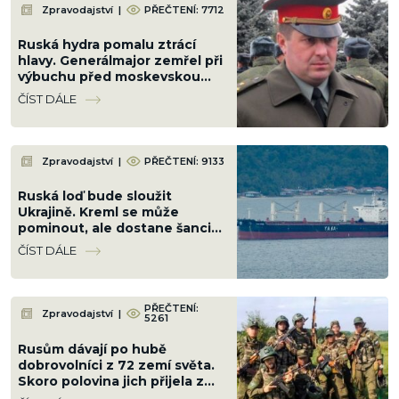
Zpravodajství
|
PŘEČTENÍ: 7712
Ruská hydra pomalu ztrácí
hlavy. Generálmajor zemřel při
výbuchu před moskevskou
restaurací, když slavil
ČÍST DÁLE
narozeniny šéfa vzdušných sil
Zpravodajství
|
PŘEČTENÍ: 9133
Ruská loď bude sloužit
Ukrajině. Kreml se může
pominout, ale dostane šanci ji
v Černém moři potopit
ČÍST DÁLE
PŘEČTENÍ:
Zpravodajství
|
5261
Rusům dávají po hubě
dobrovolníci z 72 zemí světa.
Skoro polovina jich přijela z
Latinské Ameriky