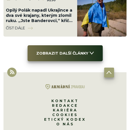
9250
Opilý Polák napadl Ukrajince a
dva své krajany, kterým zlomil
ruku. „Jste Banderovci,“ křičel
na ně fanaticky
ČÍST DÁLE
ZOBRAZIT DALŠÍ ČLÁNKY
KONTAKT
REDAKCE
KARIÉRA
COOKIES
ETICKÝ KODEX
O NÁS