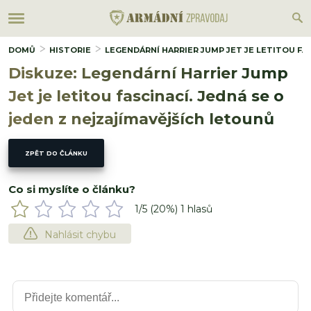
DOMŮ
HISTORIE
LEGENDÁRNÍ HARRIER JUMP JET JE LETITOU FA
Diskuze: Legendární Harrier Jump
Jet je letitou fascinací. Jedná se o
jeden z nejzajímavějších letounů
ZPĚT DO ČLÁNKU
Co si myslíte o článku?
1
/5 (
20
%)
1
hlasů
Nahlásit chybu