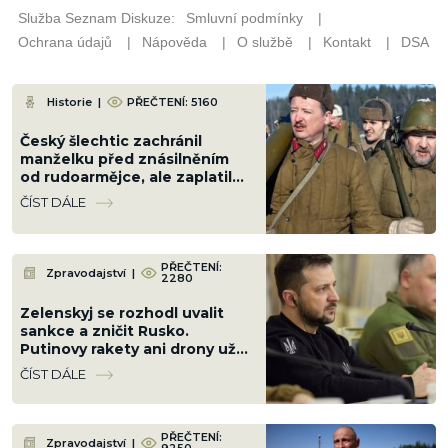
Historie
|
PŘEČTENÍ: 5160
Český šlechtic zachránil
manželku před znásilněním
od rudoarmějce, ale zaplatil
životem; 40 let jsme vraha
ČÍST DÁLE
oslavovali jako hrdinu
PŘEČTENÍ:
Zpravodajství
|
2280
Zelenskyj se rozhodl uvalit
sankce a zničit Rusko.
Putinovy rakety ani drony už
nebudou existovat
ČÍST DÁLE
PŘEČTENÍ:
Zpravodajství
|