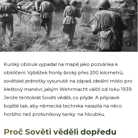
i
Kurský oblouk vypadal na mapě jako pozvánka k
obklíčení. Výběžek fronty široký přes 200 kilometrů,
sovětské jednotky vysunuté na západ, ideální místo pro
kleštový manévr, jakým Wehrmacht válčil od roku 1939.
Jenže tentokrát Sověti věděli, co přijde. A připravili
bojiště tak, aby německá technika narazila na něco
horšího než protivníkovy tanky: na hloubku.
Proč Sověti věděli dopředu