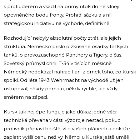
s protiúderem a vsadil na přímý útok do nejsilněji
opevněného bodu fronty. Prohrál sázku a s ní i
strategickou iniciativu na východě, definitivně.
Rozhodující nebyly absolutní počty ztrát, ale jejich
struktura. Německo přišlo o zkušené osádky těžkých
tanků, o provozuschopné Panthery a Tigery, o čas.
Sovětský průmysl chrlil T-34 v tisících měsíčně.
Německý nedokázal nahradit ani zlomek toho, co Kursk
spolkl. Od léta 1943 Wehrmacht na východě už jen
ustupoval, někdy pomalu, někdy rychle, ale vždy
směrem na západ.
Kursk tak nejlépe funguje jako důkaz jedné věci:
technická převaha v části výzbroje nestačí, pokud
protivník připraví bojiště, ví o vašich plánech a dokáže
zaplatit vyšší cenu než vy. Němci u Kurska ještě uměli