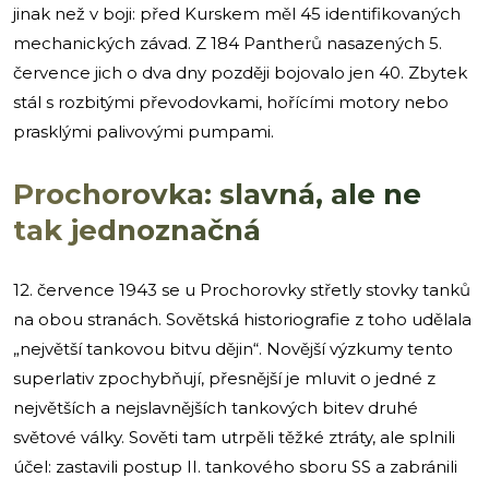
jinak než v boji: před Kurskem měl 45 identifikovaných
mechanických závad. Z 184 Pantherů nasazených 5.
července jich o dva dny později bojovalo jen 40. Zbytek
stál s rozbitými převodovkami, hořícími motory nebo
prasklými palivovými pumpami.
Prochorovka: slavná, ale ne
tak jednoznačná
12. července 1943 se u Prochorovky střetly stovky tanků
na obou stranách. Sovětská historiografie z toho udělala
„největší tankovou bitvu dějin“. Novější výzkumy tento
superlativ zpochybňují, přesnější je mluvit o jedné z
největších a nejslavnějších tankových bitev druhé
světové války. Sověti tam utrpěli těžké ztráty, ale splnili
účel: zastavili postup II. tankového sboru SS a zabránili