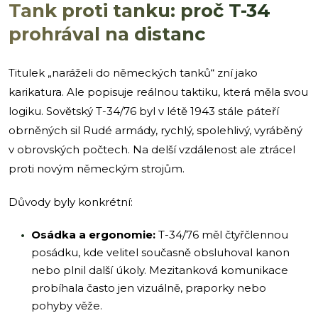
Tank proti tanku: proč T-34
prohrával na distanc
Titulek „naráželi do německých tanků“ zní jako
karikatura. Ale popisuje reálnou taktiku, která měla svou
logiku. Sovětský T-34/76 byl v létě 1943 stále páteří
obrněných sil Rudé armády, rychlý, spolehlivý, vyráběný
v obrovských počtech. Na delší vzdálenost ale ztrácel
proti novým německým strojům.
Důvody byly konkrétní:
Osádka a ergonomie:
T-34/76 měl čtyřčlennou
posádku, kde velitel současně obsluhoval kanon
nebo plnil další úkoly. Mezitanková komunikace
probíhala často jen vizuálně, praporky nebo
pohyby věže.