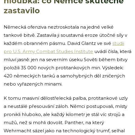
hloubka: co Němce skutečně
zastavilo
Německá ofenziva neztroskotala na jedné velké
tankové bitvě. Zastavila ji soustavná eroze útočné síly v
každém obranném pásmu. David Glantz ve své
studii
pro U.S. Army Combat Studies Institute
uvádí čísla, která
mluví jasně: jen na severním úseku Sověti během bitvy
položili 35 000 nových protitankových min. Výsledek:
420 německých tanků a samohybných děl zničených
nebo vyřazených minami.
K tomu masivní dělostřelecká palba, protitankové uzly
a neustálé přesouvání záloh. Němci postupovali, místy
pronikli hluboko, ale každý kilometr je stál víc strojů a
mužů, než si mohli dovolit. Panther, na který
Wehrmacht sázel jako na technologický trumf, selhal