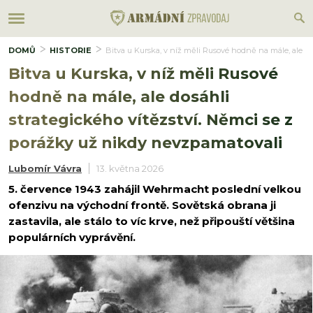
DOMŮ
HISTORIE
Bitva u Kurska, v níž měli Rusové hodně na mále, ale do
Bitva u Kurska, v níž měli Rusové
hodně na mále, ale dosáhli
strategického vítězství. Němci se z
porážky už nikdy nevzpamatovali
Lubomír Vávra
13. května 2026
5. července 1943 zahájil Wehrmacht poslední velkou
ofenzivu na východní frontě. Sovětská obrana ji
zastavila, ale stálo to víc krve, než připouští většina
populárních vyprávění.