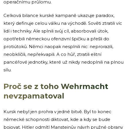
operačnímu průlomu.
Celková bilance kurské kampaně ukazuje paradox,
který definuje celou válku na východě. Sověti ztratili víc
lidí i techniky. Ale splnili svůj cíl, absorbovali útok,
opotřebili německou ofenzivní špičku a přešli do
protiútoků. Němci naopak nesplnili nic: neprorazili,
neobklíčili, nepřekvapili. A co hůř, ztratili elitní
pancéřové jednotky, které už nikdy nedoplnili na plnou
sílu.
Proč se z toho Wehrmacht
nevzpamatoval
Kursk nebyl jen prohra v jedné bitvě. Byl to konec
německé schopnosti diktovat, kde a kdy se bude
bojovat. Hitler odmítl Mansteinův návrh pružné obrany