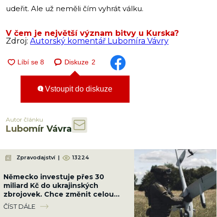
udeřit. Ale už neměli čím vyhrát válku.
V čem je největší význam bitvy u Kurska?
Zdroj:
Autorský komentář Lubomíra Vávry
Diskuze
2
Vstoupit do diskuze
Autor článku
Lubomír Vávra
Zpravodajství
|
13224
Německo investuje přes 30
miliard Kč do ukrajinských
zbrojovek. Chce změnit celou
válku a srazit Rusko na kolena
ČÍST DÁLE