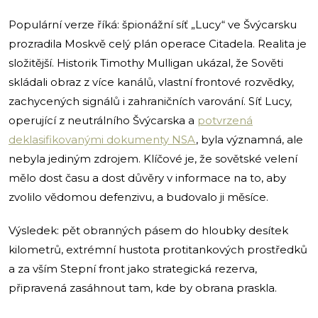
Populární verze říká: špionážní síť „Lucy“ ve Švýcarsku
prozradila Moskvě celý plán operace Citadela. Realita je
složitější. Historik Timothy Mulligan ukázal, že Sověti
skládali obraz z více kanálů, vlastní frontové rozvědky,
zachycených signálů i zahraničních varování. Síť Lucy,
operující z neutrálního Švýcarska a
potvrzená
deklasifikovanými dokumenty NSA
, byla významná, ale
nebyla jediným zdrojem. Klíčové je, že sovětské velení
mělo dost času a dost důvěry v informace na to, aby
zvolilo vědomou defenzivu, a budovalo ji měsíce.
Výsledek: pět obranných pásem do hloubky desítek
kilometrů, extrémní hustota protitankových prostředků
a za vším Stepní front jako strategická rezerva,
připravená zasáhnout tam, kde by obrana praskla.