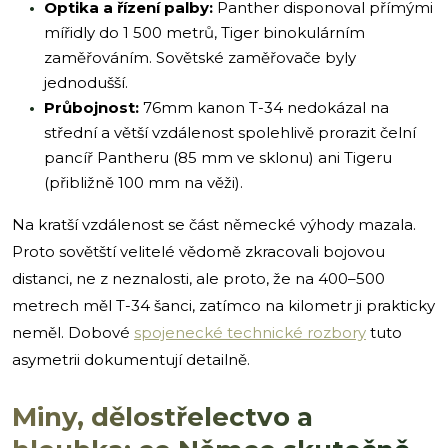
Optika a řízení palby:
Panther disponoval přímými
mířidly do 1 500 metrů, Tiger binokulárním
zaměřováním. Sovětské zaměřovače byly
jednodušší.
Průbojnost:
76mm kanon T-34 nedokázal na
střední a větší vzdálenost spolehlivě prorazit čelní
pancíř Pantheru (85 mm ve sklonu) ani Tigeru
(přibližně 100 mm na věži).
Na kratší vzdálenost se část německé výhody mazala.
Proto sovětští velitelé vědomě zkracovali bojovou
distanci, ne z neznalosti, ale proto, že na 400–500
metrech měl T-34 šanci, zatímco na kilometr ji prakticky
neměl. Dobové
spojenecké technické rozbory
tuto
asymetrii dokumentují detailně.
Miny, dělostřelectvo a