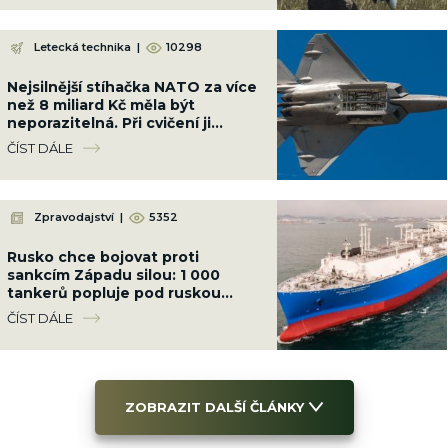
Letecká technika
|
10298
Nejsilnější stíhačka NATO za více
než 8 miliard Kč měla být
neporazitelná. Při cvičení ji
sestřelil obyčejný malý letoun
ČÍST DÁLE
Zpravodajství
|
5352
Rusko chce bojovat proti
sankcím Západu silou: 1 000
tankerů popluje pod ruskou
vlajkou, chránit je budou
ČÍST DÁLE
ozbrojenci námořnictva
ZOBRAZIT DALŠÍ ČLÁNKY