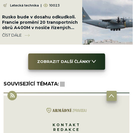
Letecká technika
|
10023
Rusko bude v dosahu odkudkoli.
Francie promění 20 transportních
obrů A400M v nosiče řízených
střel s doletem 9 000 km
ČÍST DÁLE
ZOBRAZIT DALŠÍ ČLÁNKY
SOUVISEJÍCÍ TÉMATA:
KONTAKT
REDAKCE