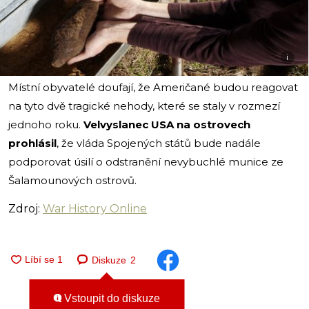
i
Místní obyvatelé doufají, že Američané budou reagovat
na tyto dvě tragické nehody, které se staly v rozmezí
jednoho roku.
Velvyslanec USA
na ostrovech
prohlásil
, že vláda Spojených států bude nadále
podporovat úsilí o odstranění nevybuchlé munice ze
Šalamounových ostrovů.
Zdroj:
War History Online
Diskuze
2
Vstoupit do diskuze