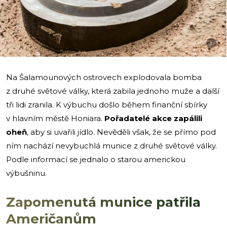
i
Na Šalamounových ostrovech explodovala bomba
z druhé světové války, která zabila jednoho muže a další
tři lidi zranila. K výbuchu došlo během finanční sbírky
v hlavním městě Honiara.
Pořadatelé akce zapálili
oheň
, aby si uvařili jídlo. Nevěděli však, že se přímo pod
ním nachází nevybuchlá munice z druhé světové války.
Podle informací se jednalo o starou americkou
výbušninu.
Zapomenutá munice patřila
Američanům