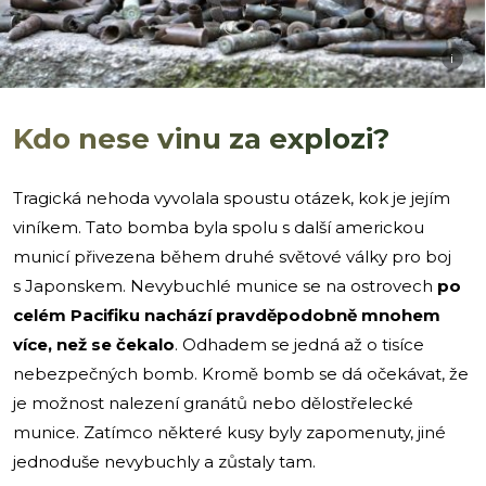
i
Kdo nese vinu za explozi?
Tragická nehoda vyvolala spoustu otázek, kok je jejím
viníkem. Tato bomba byla spolu s další americkou
municí přivezena během druhé světové války pro boj
s Japonskem. Nevybuchlé munice se na ostrovech
po
celém Pacifiku nachází pravděpodobně mnohem
více, než se čekalo
. Odhadem se jedná až o tisíce
nebezpečných bomb. Kromě bomb se dá očekávat, že
je možnost nalezení granátů nebo dělostřelecké
munice. Zatímco některé kusy byly zapomenuty, jiné
jednoduše nevybuchly a zůstaly tam.