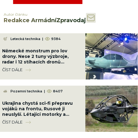
Autor článku
Redakce ArmádníZpravodaj
Letecká technika
|
9384
Německé monstrum pro lov
drony. Nese 2 tuny výzbroje,
radar i 12 stíhacích dronů
najednou
ČÍST DÁLE
Pozemní technika
|
8407
Ukrajina chystá sci-fi přepravu
vojáků na frontu, Rusové ji
neuslyší. Létající motorky a
„aerobuginy“ jsou za rohem
ČÍST DÁLE