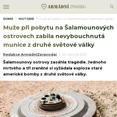
DOMŮ
HISTORIE
Muže při pobytu na Šalamounových ostrovech zabila n
Muže při pobytu na Šalamounových
ostrovech zabila nevybouchnutá
munice z druhé světové války
Redakce ArmádníZpravodaj
23. června 2021
Šalamounovy ostrovy zasáhla tragédie. Jednoho
mrtvého a tři zraněné si vyžádala exploze staré
americké bomby z druhé světové války.