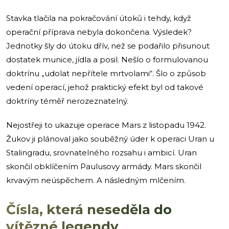
Stavka tlačila na pokračování útoků i tehdy, když
operační příprava nebyla dokončena. Výsledek?
Jednotky šly do útoku dřív, než se podařilo přisunout
dostatek munice, jídla a posil. Nešlo o formulovanou
doktrínu „udolat nepřítele mrtvolami“. Šlo o způsob
vedení operací, jehož praktický efekt byl od takové
doktríny téměř nerozeznatelný.
Nejostřeji to ukazuje operace Mars z listopadu 1942.
Žukov ji plánoval jako souběžný úder k operaci Uran u
Stalingradu, srovnatelného rozsahu i ambicí. Uran
skončil obklíčením Paulusovy armády. Mars skončil
krvavým neúspěchem. A následným mlčením.
Čísla, která neseděla do
vítězné legendy