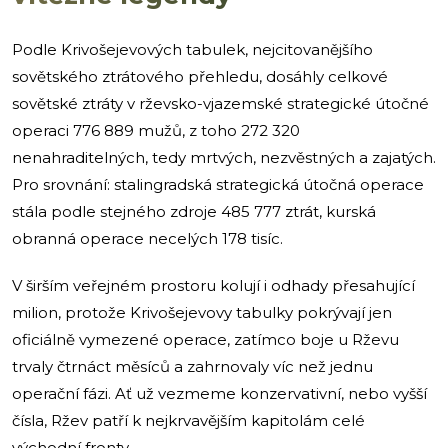
Podle Krivošejevových tabulek, nejcitovanějšího
sovětského ztrátového přehledu, dosáhly celkové
sovětské ztráty v rževsko-vjazemské strategické útočné
operaci 776 889 mužů, z toho 272 320
nenahraditelných, tedy mrtvých, nezvěstných a zajatých.
Pro srovnání: stalingradská strategická útočná operace
stála podle stejného zdroje 485 777 ztrát, kurská
obranná operace necelých 178 tisíc.
V širším veřejném prostoru kolují i odhady přesahující
milion, protože Krivošejevovy tabulky pokrývají jen
oficiálně vymezené operace, zatímco boje u Rževu
trvaly čtrnáct měsíců a zahrnovaly víc než jednu
operační fázi. Ať už vezmeme konzervativní, nebo vyšší
čísla, Ržev patří k nejkrvavějším kapitolám celé
východní fronty.