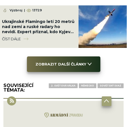
Výzbroj
|
13729
Ukrajinské Flamingo letí 20 metrů
nad zemí a ruské radary ho
nevidí. Expert přiznal, kdo Kyjevu
pomáhá s naváděním
ČÍST DÁLE
ZOBRAZIT DALŠÍ ČLÁNKY
SOUVISEJÍCÍ
2. SVĚTOVÁ VÁLKA
NĚMECKO
SOVĚTSKÝ SVAZ
TÉMATA: