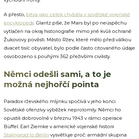
A přesto,
bitva jako celek chyběla v sovětské vojenské
encyklopedii
. Glantz píše, že Mars byl po neúspěchu
vytlačen na okraj historiografie mimo jiné kvůli ochraně
Žukovovy pověsti. Město Ržev, které mělo před válkou
dvacet tisíc obyvatel, bylo podle často citovaného údaje
osvobozeno s pouhými 362 přeživšími civilisty.
Němci odešli sami, a to je
možná nejhořčí pointa
Paradox rževského mlýnku spočívá v jeho konci.
Sovětské ofenzívy výběžek neprolomily. Němci ho
opustili dobrovolně v březnu 1943 v rámci operace
Büffel. Earl Ziemke v americké vojenské historii
Stalingrad to Berlin
vysvětluje proč: armádní skupina