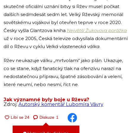
skutečné oficiální uznání bitvy si Ržev musel počkat
dalších sedmdesát sedm let. Velký Rževský memoriál
sovětskému vojákovi byl otevřen teprve v roce 2020.
Česky vyšla Glantzova kniha
Největší Žukovova porážka
už v roce 2005, Česká televize odvysílala dokumentární
díl o Rževu v cyklu
Velká vlastenecká válka
.
Ržev neukazuje válku „mrtvolami“ jako plán. Ukazuje,
co se stane, když fanatický tlak na ofenzívu narazí na
nedostatečnou přípravu, špatné zásobování a velení,
které neumí, nebo nesmí, říct ne.
Jak významné byly boje u Rževa?
Zdroj:
Autorský komentář Lubomíra Vávry
Diskuze
1