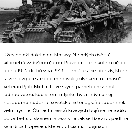
i
Ržev neleží daleko od Moskvy. Necelých dvě stě
kilometrů vzdušnou čarou. Právě proto se kolem něj od
ledna 1942 do března 1943 odehrála série ofenzív, které
sovětští vojáci sami pojmenovali „mlýnkem na maso“.
Veterán Pjotr Michin to ve svých pamětech shrnul
jednou větou: kdo v tom mlýnku byl, nikdy na něj
nezapomene. Jenže sovětská historiografie zapomněla
velmi rychle. Čtrnáct měsíců krvavých bojů se nehodilo
do příběhu o slavném vítězství, a tak se Ržev rozpadl na
sérii dílčích operací, které v oficiálních dějinách