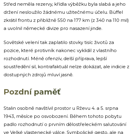
Střed neměla rezervy, křídla výběžku byla slabá a jeho
držení nesloužilo žádnému užitečnému účelu. Büffel
zkrátil frontu z přibližně 550 na 177 km (z 340 na 110 mil)
a uvolnil německé divize pro nasazení jinde.
Sovětské velení tak zaplatilo stovky tisíc životů za
pozice, které protivník nakonec vyklidil z vlastního
rozhodnutí. Méně ofenzív, delší příprava, lepší
soustředění sil, kontrafaktuál nelze dokázat, ale indicie z
dostupných zdrojů mluví jasně.
Pozdní paměť
Stalin osobně navštívil prostor u Rževu 4. a 5. srpna
1943, měsíce po osvobození. Během tohoto pobytu
padlo rozhodnutí o prvním dělostřeleckém salutování
ve Velké vlastenecké válce. Symbolické gesto, ale na