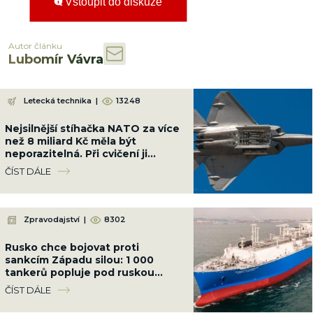
Vstoupit do diskuze
Autor článku
Lubomír Vávra
Letecká technika
|
13248
Nejsilnější stíhačka NATO za více
než 8 miliard Kč měla být
neporazitelná. Při cvičení ji
sestřelil obyčejný malý letoun
ČÍST DÁLE
Zpravodajství
|
8302
Rusko chce bojovat proti
sankcím Západu silou: 1 000
tankerů popluje pod ruskou
vlajkou, chránit je budou
ČÍST DÁLE
ozbrojenci námořnictva