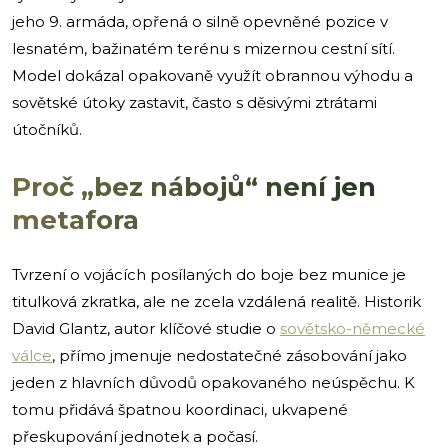
jeho 9. armáda, opřená o silně opevněné pozice v
lesnatém, bažinatém terénu s mizernou cestní sítí.
Model dokázal opakovaně využít obrannou výhodu a
sovětské útoky zastavit, často s děsivými ztrátami
útočníků.
Proč „bez nábojů“ není jen
metafora
Tvrzení o vojácích posílaných do boje bez munice je
titulková zkratka, ale ne zcela vzdálená realitě. Historik
David Glantz, autor klíčové studie o
sovětsko-německé
válce
, přímo jmenuje nedostatečné zásobování jako
jeden z hlavních důvodů opakovaného neúspěchu. K
tomu přidává špatnou koordinaci, ukvapené
přeskupování jednotek a počasí.