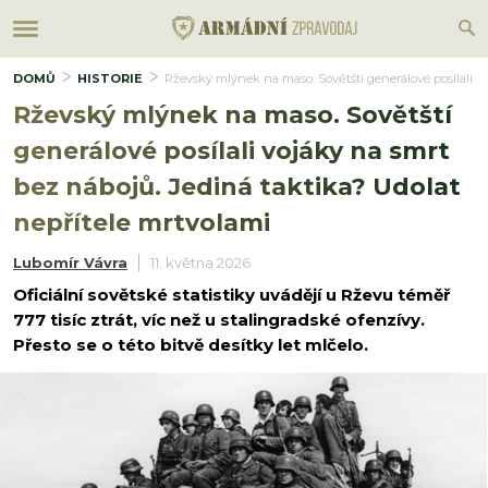
DOMŮ
HISTORIE
Rževský mlýnek na maso. Sovětští generálové posílali vo
Rževský mlýnek na maso. Sovětští
generálové posílali vojáky na smrt
bez nábojů. Jediná taktika? Udolat
nepřítele mrtvolami
Lubomír Vávra
11. května 2026
Oficiální sovětské statistiky uvádějí u Rževu téměř
777 tisíc ztrát, víc než u stalingradské ofenzívy.
Přesto se o této bitvě desítky let mlčelo.