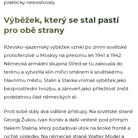
prakticky neexistovaly.
Výběžek, který se stal pastí
pro obě strany
Rževsko-vjazemský výběžek vznikl po zimní sovětské
protiofenzívě u Moskvy na přelomu let 1941 a 1942.
Německá armádní skupina Střed se tu zakousla do
terénu a vytvořila klín mířící směrem k sovětskému
hlavnímu městu. Stalin a Stavka vnímali výběžek jako
bezprostřední hrozbu, a zároveň jako příležitost zničit
podstatnou část německých sil.
Proti sobě stály dva odlišné přístupy. Na sovětské straně
Georgij Žukov, Ivan Koněv a další velitelé pod přímým
tlakem Stalina, který požadoval útok na široké frontě a
rychlé výsledky. Na německé straně Walter Model a