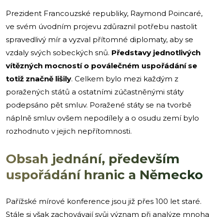
Prezident Francouzské republiky, Raymond Poincaré,
ve svém úvodním projevu zdůraznil potřebu nastolit
spravedlivý mír a vyzval přítomné diplomaty, aby se
vzdaly svých sobeckých snů.
Představy jednotlivých
vítězných mocností o poválečném uspořádání se
totiž značně lišily
. Celkem bylo mezi každým z
poražených států a ostatními zúčastněnými státy
podepsáno pět smluv. Poražené státy se na tvorbě
náplně smluv ovšem nepodílely a o osudu zemí bylo
rozhodnuto v jejich nepřítomnosti.
Obsah jednání, především
uspořádání hranic a Německo
Pařížské mírové konference jsou již přes 100 let staré.
Stále si však zachovávají svůj význam při analýze mnoha