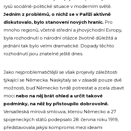
rysů sociálně-politické situace v moderním světě.
Jedním z problémů, o nichž se v Paříži aktivně
diskutovalo, bylo stanovení nových hranic.
Pro
mnoho regionů, včetně střední a jihovýchodní Evropy,
byla rozhodnutí o národní otázce životně důležitá a
jednání tak bylo velmi dramatické. Dopady těchto
rozhodnutí jsou znatelné ještě dnes.
Jako nejproblematičtější se však projevily záležitosti
týkající se Německa. Naskýtaly se v zásadě pouze dvě
možnosti, buď Německo tvrdě potrestat a zcela zbavit
moci
nebo na něj brát ohled a určit takové
podmínky, na něž by přistoupilo dobrovolně.
Versailleská mírová smlouva, kterou Německo a 27
spojeneckých států podepsalo 28. června roku 1919,
představovala jakýsi kompromis mezi ideami