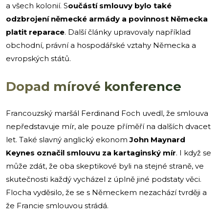
a všech kolonií. S
oučástí smlouvy bylo také
odzbrojení německé armády a povinnost Německa
platit reparace
. Další články upravovaly například
obchodní, právní a hospodářské vztahy Německa a
evropských států.
Dopad mírové konference
Francouzský maršál Ferdinand Foch uvedl, že smlouva
nepředstavuje mír, ale pouze příměří na dalších dvacet
let. Také slavný anglický ekonom
John Maynard
Keynes označil smlouvu za kartaginský mír
. I když se
může zdát, že oba skeptikové byli na stejné straně, ve
skutečnosti každý vycházel z úplně jiné podstaty věci.
Flocha vyděsilo, že se s Německem nezachází tvrději a
že Francie smlouvou strádá.