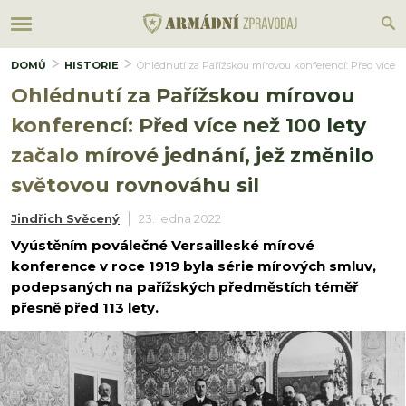
DOMŮ
HISTORIE
Ohlédnutí za Pařížskou mírovou konferencí: Před více ne
Ohlédnutí za Pařížskou mírovou
konferencí: Před více než 100 lety
začalo mírové jednání, jež změnilo
světovou rovnováhu sil
Jindřich Svěcený
23. ledna 2022
Vyústěním poválečné Versailleské mírové
konference v roce 1919 byla série mírových smluv,
podepsaných na pařížských předměstích téměř
přesně před 113 lety.