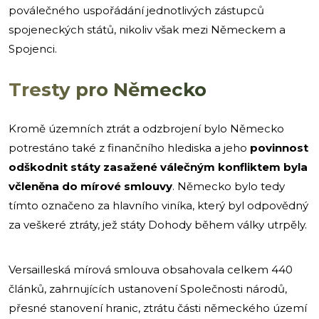
poválečného uspořádání jednotlivých zástupců
spojeneckých států, nikoliv však mezi Německem a
Spojenci.
Tresty pro Německo
Kromě územních ztrát a odzbrojení bylo Německo
potrestáno také z finančního hlediska a jeho
povinnost
odškodnit státy zasažené válečným konfliktem byla
včleněna do mírové smlouvy
. Německo bylo tedy
tímto označeno za hlavního viníka, který byl odpovědný
za veškeré ztráty, jež státy Dohody během války utrpěly.
Versailleská mírová smlouva obsahovala celkem 440
článků, zahrnujících ustanovení Společnosti národů,
přesné stanovení hranic, ztrátu části německého území