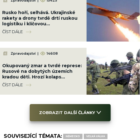
Zpravodajství
|
15425
Rusko hoří, selhává. Ukrajinské
rakety a drony tvrdě drtí ruskou
logistiku i klíčovou
infrastrukturu, vojáci se nehnou
ČÍST DÁLE
Zpravodajství
|
14608
Okupovaný zmar a tvrdé represe:
Rusové na dobytých územích
kradou děti. Hrozí kolaps
dodávek elektřiny i vody
ČÍST DÁLE
ZOBRAZIT DALŠÍ ČLÁNKY
SOUVISEJÍCÍ TÉMATA:
NĚMECKO
VELKÁ VÁLKA