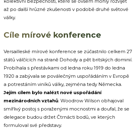
kolektivní bezpečnosti, které se ovšem mohly rozvíjet
až po další hrůzné zkušenosti v podobě druhé světové
války.
Cíle mírové konference
Versailleské mírové konference se zúčastnilo celkem 27
států válčících na straně Dohody a pět britských dominií.
Probíhala s přestávkami od ledna roku 1919 do ledna
1920 a zabývala se poválečným uspořádáním v Evropě
a potrestáním viníků války, zejména tedy Německa.
Jejím cílem bylo nalézt nové uspořádání
mezinárodních vztahů
. Woodrow Wilson obhajoval
smířlivý postoj s poraženými mocnostmi a doufal, že se
delegace budou držet Čtrnácti bodů, ve kterých
formuloval své představy.