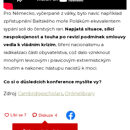
Pro Německo, vyčerpané z války, bylo navíc například
zpřístupnění Baltského moře Polákům ekvivalentem
sypání soli do čerstvých ran.
Napjatá situace, sílící
nespokojenost a touha po revizi podmínek smlouvy
vedla k vládním krizím
, šíření nacionalismu a
radikalizaci části obyvatelstva, což dalo vzniknout
mnohým levicovým i pravicovým extremistickým
hnutím a nakonec nástupu nacistů k moci.
Co si o důsledcích konference myslíte vy?
Zdroj:
Cambridgescholars
,
Onlinelibrary
Diskuze
4