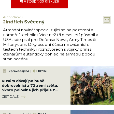
Vstoupit do diskuze
Autor článku
Jindřich Svěcený
Armádní novinář specializující se na pozemní a
námořní techniku. Více než tři desetiletí působil v
USA, kde psal pro Defense News, Army Times či
Military.com. Díky osobní účasti na cvičeních,
testech techniky i rozhovorech s vojáky přináší
čtenářům autentický pohled na armádu z obou
stran oceánu.
Zpravodajství
|
10782
Rusům dávají po hubě
dobrovolníci z 72 zemí světa.
Skoro polovina jich přijela z
Latinské Ameriky
ČÍST DÁLE