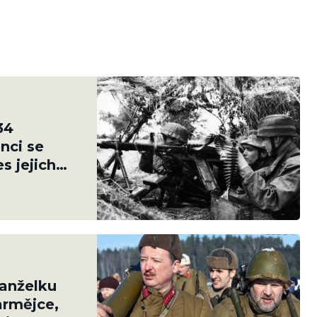
34
nci se
s jejich
manželku
armějce,