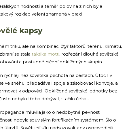
erálských hodností a téměř polovina z nich byla
takový rozklad velení znamená v praxi.
ovělé kapsy
m triku, ale na kombinaci čtyř faktorů: terénu, klimatu,
 zbraní se stala
taktika motti
, rozřezání dlouhé sovětské
sobování a postupné ničení obklíčených skupin.
em rychleji než sovětská pěchota na cestách. Útočili v
e ve sněhu, přepadávali spoje a zásobovací konvoje, a
l zformovat k odpovědi. Obklíčené sovětské jednotky bez
sto nebylo třeba dobývat, stačilo čekat.
propaganda mluvila jako o nedobytné pevnosti
ečnosti nebyla souvislým fortifikačním systémem. Šlo o
krytů. Sověti její sílu nadsazovali, aby ospravedlnili