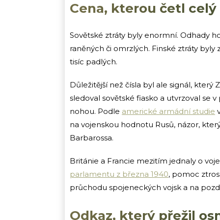
Cena, kterou četl celý
Sovětské ztráty byly enormní. Odhady hovo
raněných či omrzlých. Finské ztráty byl
tisíc padlých.
Důležitější než čísla byl ale signál, který
sledoval sovětské fiasko a utvrzoval se 
nohou. Podle
americké armádní studie
v
na vojenskou hodnotu Rusů, názor, který 
Barbarossa.
Británie a Francie mezitím jednaly o vo
parlamentu z března 1940
, pomoc ztros
průchodu spojeneckých vojsk a na pozdní
Odkaz, který přežil os