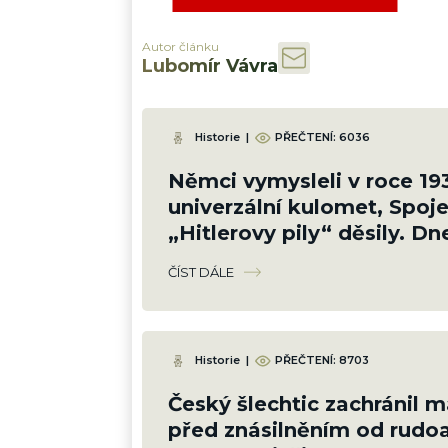
Autor článku
Lubomír Vávra
Historie
|
PŘEČTENÍ:
6036
Němci vymysleli v roce 19
univerzální kulomet, Spoje
„Hitlerovy pily“ děsily. Dne
koncept používá celý svět
ČÍST DÁLE
Historie
|
PŘEČTENÍ:
8703
Český šlechtic zachránil 
před znásilněním od rudo