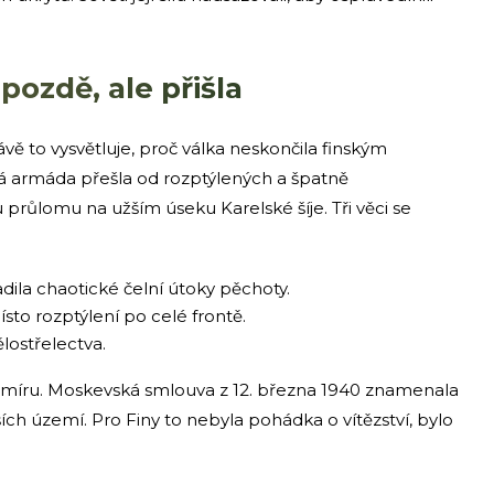
pozdě, ale přišla
ávě to vysvětluje, proč válka neskončila finským
á armáda přešla od rozptýlených a špatně
růlomu na užším úseku Karelské šíje. Tři věci se
dila chaotické čelní útoky pěchoty.
to rozptýlení po celé frontě.
lostřelectva.
 míru. Moskevská smlouva z 12. března 1940 znamenala
lších území. Pro Finy to nebyla pohádka o vítězství, bylo