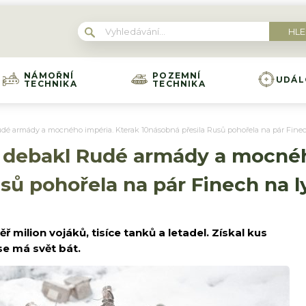
NÁMOŘNÍ
POZEMNÍ
UDÁL
TECHNIKA
TECHNIKA
udé armády a mocného impéria. Kterak 10násobná přesila Rusů pohořela na pár Finec
ý debakl Rudé armády a mocnéh
sů pohořela na pár Finech na l
 milion vojáků, tisíce tanků a letadel. Získal kus
se má svět bát.