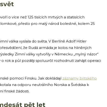
 svět
ří o více než 125 tisících mrtvých a statisících
y zlomkové, přesto pro malý národ bolestné, kolem 25
 Zimní válka vyslala do světa. V Berlíně Adolf Hitler
v přesvědčení, že Rudá armáda je kolos na hliněných
ýsledky Zimní války vytvořily v Německu „mylný názor“
o rok a půl později spoluurčil rozhodnutí zahájit operaci
jenské pomoci Finsku. Jak dokládají
záznamy britského
kotala na odporu neutrálního Norska a Švédska k
 finské žádosti.
mdesát pět let