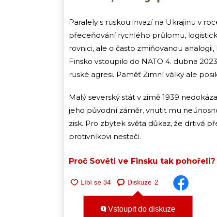
Paralely s ruskou invazí na Ukrajinu v r
přeceňování rychlého průlomu, logistické
rovnici, ale o často zmiňovanou analogii,
Finsko vstoupilo do NATO 4. dubna 2023
ruské agresi. Paměť Zimní války ale posil
Malý severský stát v zimě 1939 nedokáza
jeho původní záměr, vnutit mu neúnosnou 
zisk. Pro zbytek světa důkaz, že drtivá 
protivníkovi nestačí.
Proč Sověti ve Finsku tak pohořeli?
Diskuze
2
Vstoupit do diskuze