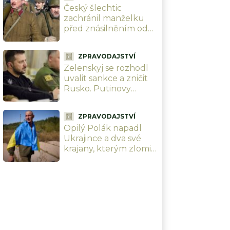
Český šlechtic
zachránil manželku
před znásilněním od
rudoarmějce, ale
zaplatil životem; 40 let
ZPRAVODAJSTVÍ
jsme vraha oslavovali
Zelenskyj se rozhodl
jako hrdinu
uvalit sankce a zničit
Rusko. Putinovy
rakety ani drony už
nebudou existovat
ZPRAVODAJSTVÍ
Opilý Polák napadl
Ukrajince a dva své
krajany, kterým zlomil
ruku. „Jste
Banderovci,“ křičel na
ně fanaticky