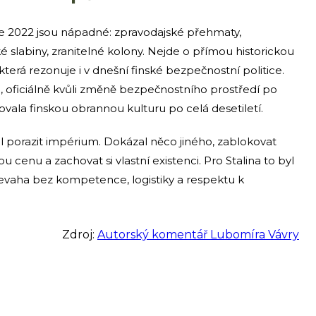
oce 2022 jsou nápadné: zpravodajské přehmaty,
 slabiny, zranitelné kolony. Nejde o přímou historickou
 která rezonuje i v dnešní finské bezpečnostní politice.
, oficiálně kvůli změně bezpečnostního prostředí po
ovala finskou obrannou kulturu po celá desetiletí.
l porazit impérium. Dokázal něco jiného, zablokovat
cenu a zachovat si vlastní existenci. Pro Stalina to byl
převaha bez kompetence, logistiky a respektu k
Zdroj:
Autorský komentář Lubomíra Vávry