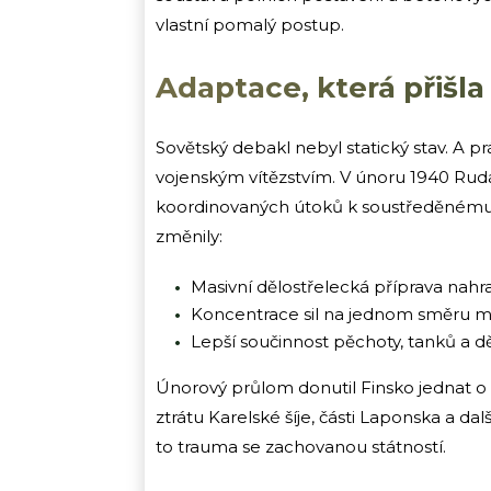
vlastní pomalý postup.
Adaptace, která přišla 
Sovětský debakl nebyl statický stav. A pr
vojenským vítězstvím. V únoru 1940 Rud
koordinovaných útoků k soustředěnému p
změnily:
Masivní dělostřelecká příprava nahra
Koncentrace sil na jednom směru mís
Lepší součinnost pěchoty, tanků a dě
Únorový průlom donutil Finsko jednat o
ztrátu Karelské šíje, části Laponska a da
to trauma se zachovanou státností.