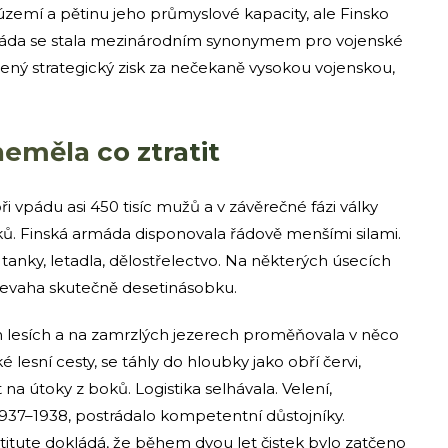
 území a pětinu jeho průmyslové kapacity, ale Finsko
máda se stala mezinárodním synonymem pro vojenské
zený strategický zisk za nečekaně vysokou vojenskou,
neměla co ztratit
ři vpádu asi 450 tisíc mužů a v závěrečné fázi války
jáků. Finská armáda disponovala řádově menšími silami.
 tanky, letadla, dělostřelectvo. Na některých úsecích
převaha skutečně desetinásobku.
h lesích a na zamrzlých jezerech proměňovala v něco
 lesní cesty, se táhly do hloubky jako obří červi,
a útoky z boků. Logistika selhávala. Velení,
1937–1938, postrádalo kompetentní důstojníky.
stitute dokládá, že během dvou let čistek bylo zatčeno