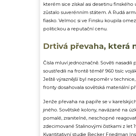
kterém sice získal asi desetinu finského
zůstalo suverénním státem. A Rudá ar
fiasko. Velmoc si ve Finsku koupila ome
politickou a reputační cenu.
Drtivá převaha, která 
Čísla mluví jednoznačně. Sověti nasadili p
soustředili na frontě téměř 960 tisíc vo
Ještě výraznější byl nepoměr v technice,
fronty dosahovala sovětská materiální 
Jenže převaha na papíře se v karelskýc
jiného. Sovětské kolony, navázané na úzké
pomalé, zranitelné, neschopné reagovat n
zdecimované Stalinovými čistkami z let 
Kvantitativní studie Becker Friedman In