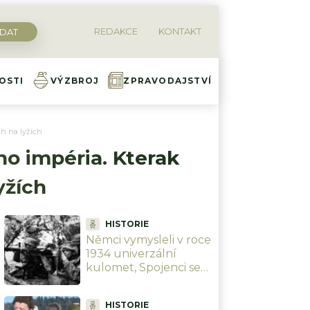
REDAKCE
KONTAKT
OSTI
VÝZBROJ
ZPRAVODAJSTVÍ
h na lyžích
o impéria. Kterak
yžích
HISTORIE
Němci vymysleli v roce
1934 univerzální
kulomet, Spojenci se
„Hitlerovy pily“ děsily.
Dnes jejich koncept
HISTORIE
používá celý svět