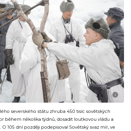
i
alého severského státu zhruba 450 tisíc sovětských
dpor během několika týdnů, dosadit loutkovou vládu a
u. O 105 dní později podepisoval Sovětský svaz mír, ve