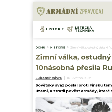
LETECKÁ
HISTORIE
TECHNIKA
DOMŮ
HISTORIE
Zimní válka, ostudný debakl R
Zimní válka, ostudn
10násobná přesila Ru
Lubomír Vávra
10. května 2026
Sovětský svaz poslal proti Finsku téměř
území, a ztratil pověst armády, které 