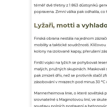
téměř dvě třetiny z 1 863 důstojníků gen
popravena. Zimní válka pak odhalila, co 
Lyžaři, motti a vyhlad
Finská obrana nestála na jednom zázračné
mobility a taktické soudržnosti. Klíčovou
kolony na izolované kapsy, přerušení zá
Finští vojáci na lyžích se pohybovali les
malých, pružných skupinách. Maskovali s
pak zmizeli dřív, než se protivník stači
zásobování v mrazech pod minus 30 °C ča
Mannerheimova linie, o které sovětská 
srovnatelné s Maginotovou linií, ve skut
soustavu polních postavení a betonových ú