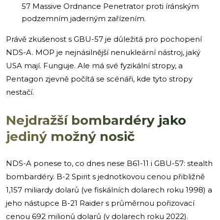
57 Massive Ordnance Penetrator proti íránským
podzemním jaderným zařízením.
Právě zkušenost s GBU-57 je důležitá pro pochopení
NDS-A. MOP je nejnásilnější nenukleární nástroj, jaký
USA mají. Funguje. Ale má své fyzikální stropy, a
Pentagon zjevně počítá se scénáři, kde tyto stropy
nestačí.
Nejdražší bombardéry jako
jediný možný nosič
NDS-A ponese to, co dnes nese B61-11 i GBU-57: stealth
bombardéry. B-2 Spirit s jednotkovou cenou přibližně
1,157 miliardy dolarů (ve fiskálních dolarech roku 1998) a
jeho nástupce B-21 Raider s průměrnou pořizovací
cenou 692 milionů dolarů (v dolarech roku 2022).