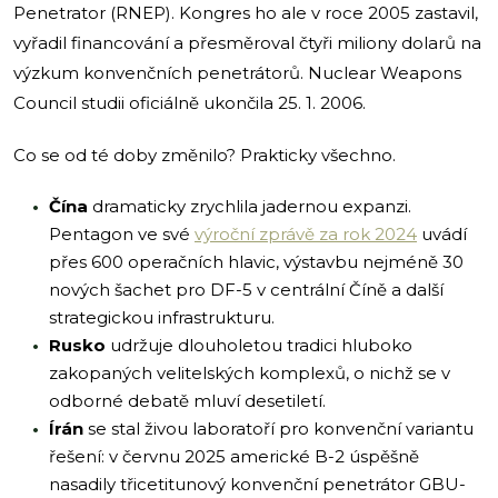
Penetrator (RNEP). Kongres ho ale v roce 2005 zastavil,
vyřadil financování a přesměroval čtyři miliony dolarů na
výzkum konvenčních penetrátorů. Nuclear Weapons
Council studii oficiálně ukončila 25. 1. 2006.
Co se od té doby změnilo? Prakticky všechno.
Čína
dramaticky zrychlila jadernou expanzi.
Pentagon ve své
výroční zprávě za rok 2024
uvádí
přes 600 operačních hlavic, výstavbu nejméně 30
nových šachet pro DF-5 v centrální Číně a další
strategickou infrastrukturu.
Rusko
udržuje dlouholetou tradici hluboko
zakopaných velitelských komplexů, o nichž se v
odborné debatě mluví desetiletí.
Írán
se stal živou laboratoří pro konvenční variantu
řešení: v červnu 2025 americké B-2 úspěšně
nasadily třicetitunový konvenční penetrátor GBU-