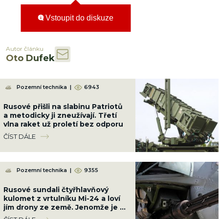
Vstoupit do diskuze
Autor článku
Oto Dufek
Pozemní technika
|
6943
Rusové přišli na slabinu Patriotů
a metodicky ji zneužívají. Třetí
vlna raket už proletí bez odporu
ČÍST DÁLE
Pozemní technika
|
9355
Rusové sundali čtyřhlavňový
kulomet z vrtulníku Mi-24 a loví
jím drony ze země. Jenomže je až
příliš silný