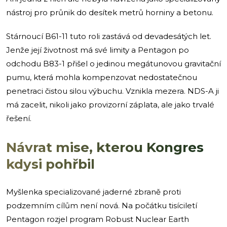
nástroj pro průnik do desítek metrů horniny a betonu.
Stárnoucí B61-11 tuto roli zastává od devadesátých let.
Jenže její životnost má své limity a Pentagon po
odchodu B83-1 přišel o jedinou megátunovou gravitační
pumu, která mohla kompenzovat nedostatečnou
penetraci čistou silou výbuchu. Vznikla mezera. NDS-A ji
má zacelit, nikoli jako provizorní záplata, ale jako trvalé
řešení.
Návrat mise, kterou Kongres
kdysi pohřbil
Myšlenka specializované jaderné zbraně proti
podzemním cílům není nová. Na počátku tisíciletí
Pentagon rozjel program Robust Nuclear Earth