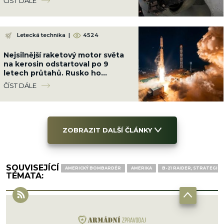
ČÍST DÁLE
Letecká technika
|
4524
Nejsilnější raketový motor světa
na kerosin odstartoval po 9
letech průtahů. Rusko ho
nacpalo do tří raket najednou
ČÍST DÁLE
ZOBRAZIT DALŠÍ ČLÁNKY
SOUVISEJÍCÍ
AMERICKÝ BOMBARDÉR
AMERIKA
B-21 RAIDER, STRATEGI
TÉMATA: