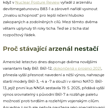
když v
Nuclear Posture Review
vyřadil z arzenálu
devítimegatunovou B83-1 a zároveň nařídil vyvinout
„trvalou schopnost“ pro lepší ničení hluboko
zakopaných a zodolněných cílů. Mezi těmito dvěma
větami uplynuly tři roky ticha. Teď se z ticha stal
rozpočtový řádek.
Proč stávající arzenál nestačí
Americké letectvo dnes disponuje dvěma novějšími
variantami řady B61. B61-12,
dokončená v prosinci 2021
,
přinesla vyšší přesnost navedení a nižší výnos, nahrazuje
starší modely B61-3, -4 a -7 a slouží i v rámci NATO. B61-
13, jejíž první kus NNSA sestavila 19. 5. 2025, přidává vyšší
výnos srovnatelný s původní B61-7 a rozšiřuje paletu
možností proti tvrdším a rozlehlým vojenským cílům.
Ani jedna z nich ale nebyla navržena jako specializovaný