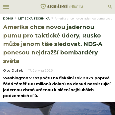
DOMŮ
LETECKÁ TECHNIKA
Amerika chce novou jadernou pumu pro takt
Amerika chce novou jadernou
pumu pro taktické údery, Rusko
může jenom tiše sledovat. NDS-A
ponesou nejdražší bombardéry
světa
Oto Dufek
17. června 2026
Washington v rozpočtu na fiskální rok 2027 poprvé
žádá téměř 100 milionů dolarů na dosud neexistující
jadernou zbraň určenou k ničení nejhlubších
podzemních cílů.