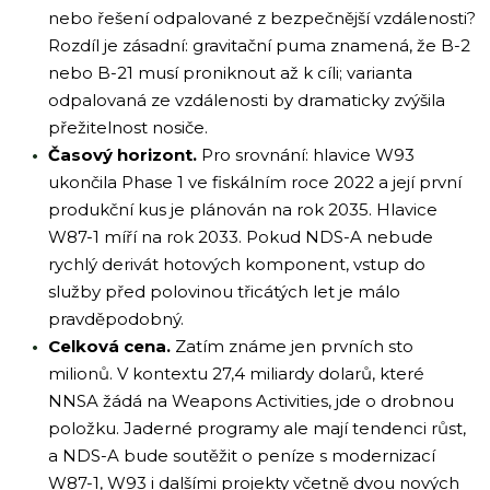
nebo řešení odpalované z bezpečnější vzdálenosti?
Rozdíl je zásadní: gravitační puma znamená, že B-2
nebo B-21 musí proniknout až k cíli; varianta
odpalovaná ze vzdálenosti by dramaticky zvýšila
přežitelnost nosiče.
Časový horizont.
Pro srovnání: hlavice W93
ukončila Phase 1 ve fiskálním roce 2022 a její první
produkční kus je plánován na rok 2035. Hlavice
W87-1 míří na rok 2033. Pokud NDS-A nebude
rychlý derivát hotových komponent, vstup do
služby před polovinou třicátých let je málo
pravděpodobný.
Celková cena.
Zatím známe jen prvních sto
milionů. V kontextu 27,4 miliardy dolarů, které
NNSA žádá na Weapons Activities, jde o drobnou
položku. Jaderné programy ale mají tendenci růst,
a NDS-A bude soutěžit o peníze s modernizací
W87-1, W93 i dalšími projekty včetně dvou nových