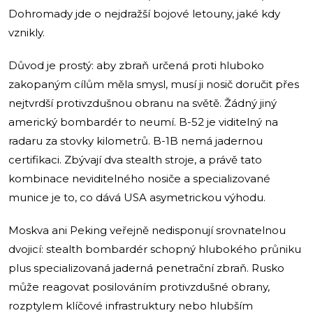
Dohromady jde o nejdražší bojové letouny, jaké kdy
vznikly.
Důvod je prostý: aby zbraň určená proti hluboko
zakopaným cílům měla smysl, musí ji nosič doručit přes
nejtvrdší protivzdušnou obranu na světě. Žádný jiný
americký bombardér to neumí. B-52 je viditelný na
radaru za stovky kilometrů. B-1B nemá jadernou
certifikaci. Zbývají dva stealth stroje, a právě tato
kombinace neviditelného nosiče a specializované
munice je to, co dává USA asymetrickou výhodu.
Moskva ani Peking veřejně nedisponují srovnatelnou
dvojicí: stealth bombardér schopný hlubokého průniku
plus specializovaná jaderná penetrační zbraň. Rusko
může reagovat posilováním protivzdušné obrany,
rozptylem klíčové infrastruktury nebo hlubším