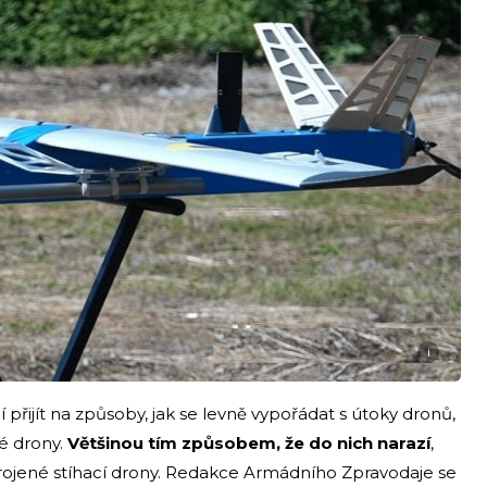
i
 přijít na způsoby, jak se levně vypořádat s útoky dronů,
né drony.
Většinou tím způsobem, že do nich narazí
,
brojené stíhací drony. Redakce Armádního Zpravodaje se