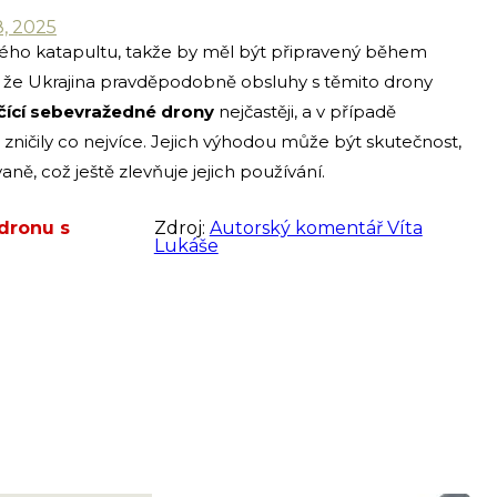
, 2025
ho katapultu, takže by měl být připravený během
, že Ukrajina pravděpodobně obsluhy s těmito drony
očící sebevražedné drony
nejčastěji, a v případě
ch zničily co nejvíce. Jejich výhodou může být skutečnost,
aně, což ještě zlevňuje jejich používání.
 dronu s
Zdroj:
Autorský komentář Víta
Lukáše