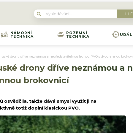
NÁMOŘNÍ
POZEMNÍ
UDÁL
TECHNIKA
TECHNIKA
a ruské drony dříve neznámou a nepředstavitelnou levnou PVO s dvourannou brokovn
ruské drony dříve neznámou a 
nnou brokovnicí
ů osvědčila, takže dává smysl využít ji na
ktivně totiž doplní klasickou PVO.