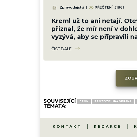
Zpravodajství
|
PŘEČTENÍ:
31861
Kreml už to ani netají. Ot
přiznal, že mír není v doh
vyzývá, aby se připravili 
válku
ČÍST DÁLE
ZOBR
SOUVISEJÍCÍ
DRON
PROTIVZDUŠNÁ OBRANA
TÉMATA:
KONTAKT
REDAKCE