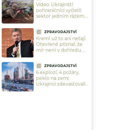
Video: Ukrajinští
pohraničníci vyčistili
sektor jedním rázem.
Dělo, sklady, drony,
vše smetla brigáda
ZPRAVODAJSTVÍ
Ocelová Hranice
Kreml už to ani netají.
Otevřeně přiznal, že
mír není v dohledu.
Rusy vyzývá, aby se
připravili na dlouhou
ZPRAVODAJSTVÍ
válku
6 explozí, 4 požáry,
peklo na zemi:
Ukrajinci zdevastovali
jednu z pěti
největších ruských
rafinerií 700 km od
hranic i lodě FSB