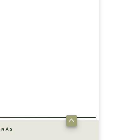
Á ARMÁDA
UKRAJINSKÁ PROTIVZDUŠNÁ OBRANA
UKRAJINSKÝ DRON
 NÁS