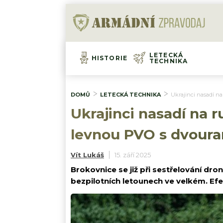
LETECKÁ
HISTORIE
TECHNIKA
DOMŮ
LETECKÁ TECHNIKA
Ukrajinci nasadí n
Ukrajinci nasadí na 
levnou PVO s dvoura
Vít Lukáš
15. září 2025
Brokovnice se již při sestřelování dron
bezpilotních letounech ve velkém. Efe