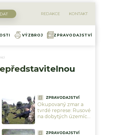
REDAKCE
KONTAKT
OSTI
VÝZBROJ
ZPRAVODAJSTVÍ
icí
nepředstavitelnou
ZPRAVODAJSTVÍ
Okupovaný zmar a
tvrdé represe: Rusové
na dobytých územích
kradou děti. Hrozí
kolaps dodávek
ZPRAVODAJSTVÍ
elektřiny i vody