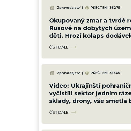
Zpravodajství
|
PŘEČTENÍ:
36275
Okupovaný zmar a tvrdé r
Rusové na dobytých územ
děti. Hrozí kolaps dodávek
i vody
ČÍST DÁLE
Zpravodajství
|
PŘEČTENÍ:
35465
Video: Ukrajinští pohraničn
vyčistili sektor jedním ráz
sklady, drony, vše smetla 
Ocelová Hranice
ČÍST DÁLE