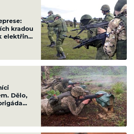
eprese:
ích kradou
 elektřiny
íci
em. Dělo,
brigáda