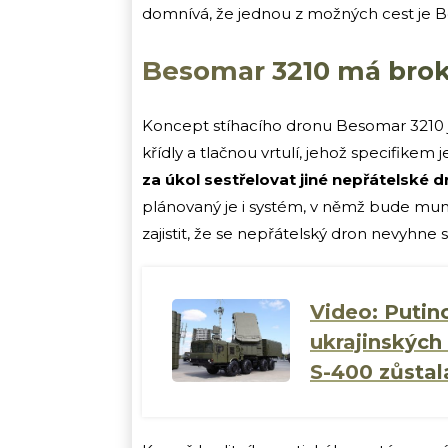
domnívá, že jednou z možných cest je B
Besomar 3210 má broko
Koncept stíhacího dronu Besomar 3210 j
křídly a tlačnou vrtulí, jehož specifikem 
za úkol sestřelovat jiné nepřátelské 
plánovaný je i systém, v němž bude muni
zajistit, že se nepřátelský dron nevyhne
Video: Putin
ukrajinských 
S-400 zůstal