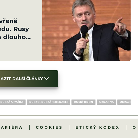
evřeně
ledu. Rusy
na dlouhou
AZIT DALŠÍ ČLÁNKY
RUSKÁ ARMÁDA
RUSKO (RUSKÁ FEDERACE)
RUSKÝ DRON
UKRAJINA
UKRAJINSK
KARIÉRA
COOKIES
ETICKÝ KODEX
O