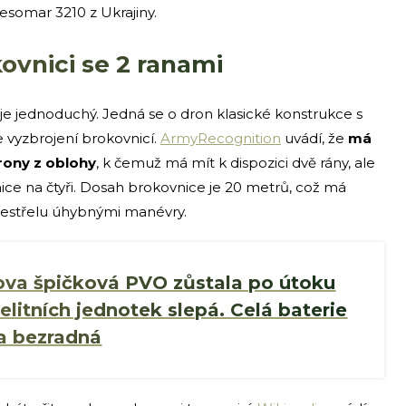
esomar 3210 z Ukrajiny.
vnici se 2 ranami
e jednoduchý. Jedná se o dron klasické konstrukce s
je vyzbrojení brokovnicí.
ArmyRecognition
uvádí, že
má
drony z oblohy
, k čemuž má mít k dispozici dvě rány, ale
ce na čtyři. Dosah brokovnice je 20 metrů, což má
 sestřelu úhybnými manévry.
ova špičková PVO zůstala po útoku
elitních jednotek slepá. Celá baterie
a bezradná