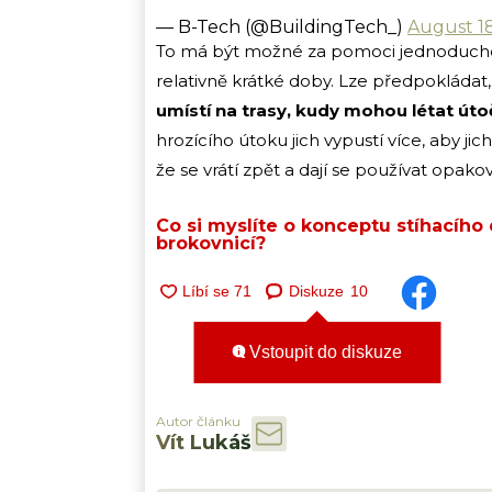
— B-Tech (@BuildingTech_)
August 18
To má být možné za pomoci jednoduché
relativně krátké doby. Lze předpokládat
umístí na trasy, kudy mohou létat út
hrozícího útoku jich vypustí více, aby ji
že se vrátí zpět a dají se používat opakov
Co si myslíte o konceptu stíhacího
brokovnicí?
Diskuze
10
Vstoupit do diskuze
Autor článku
Vít Lukáš