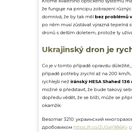
Kromě kvalitního optického systému má 
že funguje na principu zobrazení různýc
domnívá, že by tak měl
bez problémů v
po něm musí zůstávat výrazná tepelná sto
dronů s delším doletem, protože ty užíva
Ukrajinský dron je ryc
Co je v tomto případě opravdu důležité, 
případě potřeby zrychlí až na 200 km/h,
rychlejší než
íránský HESA Shahed 136 
možné si představit, že bude takový se
dopředu vědět, že se blíží, může se připr
okamžik.
Besomar 3210: украинский многораз
дробовиком
https://t.co/2U0aY986Ky
p