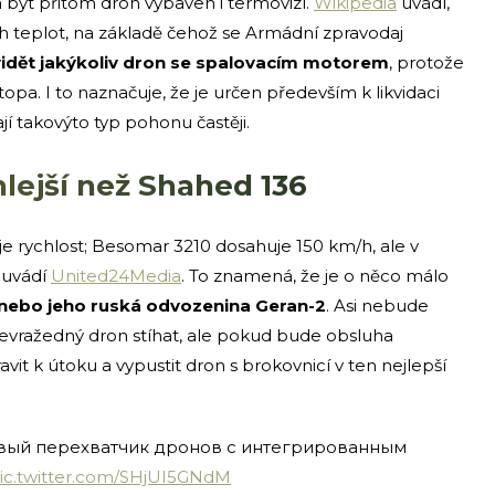
být přitom dron vybaven i termovizí.
Wikipedia
uvádí,
h teplot, na základě čehož se Armádní zpravodaj
idět jakýkoliv dron se spalovacím motorem
, protože
pa. I to naznačuje, že je určen především k likvidaci
jí takovýto typ pohonu častěji.
hlejší než Shahed 136
je rychlost; Besomar 3210 dosahuje 150 km/h, ale v
 uvádí
United24Media
. To znamená, že je o něco málo
nebo jeho ruská odvozenina Geran-2
. Asi nebude
bevražedný dron stíhat, ale pokud bude obsluha
avit k útoku a vypustit dron s brokovnicí v ten nejlepší
овый перехватчик дронов с интегрированным
ic.twitter.com/SHjUI5GNdM