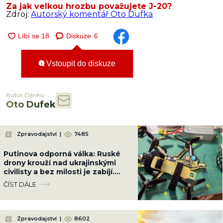
Za jak velkou hrozbu považujete J-20?
Zdroj:
Autorský komentář Oto Dufka
Diskuze
6
Vstoupit do diskuze
Autor článku
Oto Dufek
Zpravodajství
|
7485
Putinova odporná válka: Ruské
drony krouží nad ukrajinskými
civilisty a bez milosti je zabíjí.
Bezmála 1 000 mrtvých, z toho
ČÍST DÁLE
179 dětí
Zpravodajství
|
8602