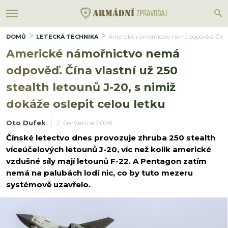
DOMŮ
LETECKÁ TECHNIKA
Americké námořnictvo nemá odpověď. Čína vla
Americké námořnictvo nemá
odpověď. Čína vlastní už 250
stealth letounů J-20, s nimiž
dokáže oslepit celou letku
Oto Dufek
2. července 2026
Čínské letectvo dnes provozuje zhruba 250 stealth
víceúčelových letounů J-20, víc než kolik americké
vzdušné síly mají letounů F-22. A Pentagon zatím
nemá na palubách lodí nic, co by tuto mezeru
systémově uzavřelo.