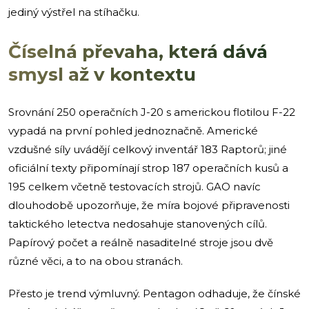
jediný výstřel na stíhačku.
Číselná převaha, která dává
smysl až v kontextu
Srovnání 250 operačních J-20 s americkou flotilou F-22
vypadá na první pohled jednoznačně. Americké
vzdušné síly uvádějí celkový inventář 183 Raptorů; jiné
oficiální texty připomínají strop 187 operačních kusů a
195 celkem včetně testovacích strojů. GAO navíc
dlouhodobě upozorňuje, že míra bojové připravenosti
taktického letectva nedosahuje stanovených cílů.
Papírový počet a reálně nasaditelné stroje jsou dvě
různé věci, a to na obou stranách.
Přesto je trend výmluvný. Pentagon odhaduje, že čínské