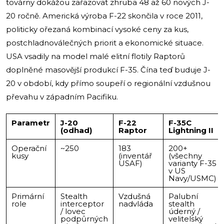
továrny dokážou zařazovat zhruba 48 až 60 nových J-
20 ročně. Americká výroba F-22 skončila v roce 2011,
politicky ořezaná kombinací vysoké ceny za kus,
postchladnoválečných priorit a ekonomické situace.
USA vsadily na model malé elitní flotily Raptorů
doplněné masovější produkcí F-35. Čína teď buduje J-
20 v období, kdy přímo soupeří o regionální vzdušnou
převahu v západním Pacifiku.
Parametr
J-20
F-22
F-35C
(odhad)
Raptor
Lightning II
Operační
~250
183
200+
kusy
(inventář
(všechny
USAF)
varianty F-35
v US
Navy/USMC)
Primární
Stealth
Vzdušná
Palubní
role
interceptor
nadvláda
stealth
/ lovec
úderný /
podpůrných
velitelský