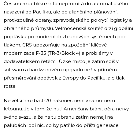
Českou republiku se to nepromítá do automatického
nasazení do Pacifiku, ale do aliančního plánování,
protivzdušné obrany, zpravodajského pokrytí, logistiky a
obranného průmyslu. Velmocenská soutěž drží globální
poptávku po moderních zbraňových systémech pod
tlakem. CRS upozorňuje na zpoždění klíčové
modernizace F-35 (TR-3/Block 4) a problémy v
dodavatelském řetězci. Úzké místo je zatím spíš v
softwaru a hardwarovém upgradu než v přímém
přesměrování dodávek z Evropy do Pacifiku, ale tlak
roste.
Největší hrozba J-20 nakonec není v samotném
letounu. Je v tom, že nutí Američany bránit oči a nervy
svého svazu, a že na tu obranu zatím nemají na
palubách lodí nic, co by patřilo do příští generace.