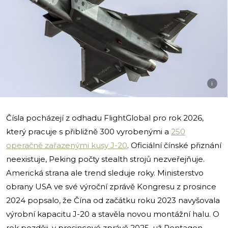
i
Čísla pocházejí z odhadu FlightGlobal pro rok 2026,
který pracuje s přibližně 300 vyrobenými a
250
operačně zařazenými kusy J-20
. Oficiální čínské přiznání
neexistuje, Peking počty stealth strojů nezveřejňuje.
Americká strana ale trend sleduje roky. Ministerstvo
obrany USA ve své výroční zprávě Kongresu z prosince
2024 popsalo, že Čína od začátku roku 2023 navyšovala
výrobní kapacitu J-20 a stavěla novou montážní halu. O
rok později, v prosincové zprávě 2025, už Pentagon