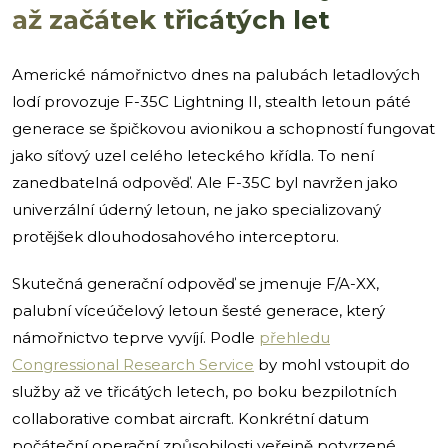
až začátek třicátých let
Americké námořnictvo dnes na palubách letadlových
lodí provozuje F-35C Lightning II, stealth letoun páté
generace se špičkovou avionikou a schopností fungovat
jako síťový uzel celého leteckého křídla. To není
zanedbatelná odpověď. Ale F-35C byl navržen jako
univerzální úderný letoun, ne jako specializovaný
protějšek dlouhodosahového interceptoru.
Skutečná generační odpověď se jmenuje F/A-XX,
palubní víceúčelový letoun šesté generace, který
námořnictvo teprve vyvíjí. Podle
přehledu
Congressional Research Service
by mohl vstoupit do
služby až ve třicátých letech, po boku bezpilotních
collaborative combat aircraft. Konkrétní datum
počáteční operační způsobilosti veřejně potvrzené