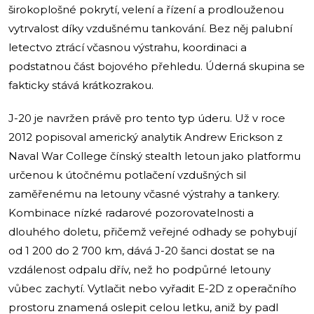
širokoplošné pokrytí, velení a řízení a prodlouženou
vytrvalost díky vzdušnému tankování. Bez něj palubní
letectvo ztrácí včasnou výstrahu, koordinaci a
podstatnou část bojového přehledu. Úderná skupina se
fakticky stává krátkozrakou.
J-20 je navržen právě pro tento typ úderu. Už v roce
2012 popisoval americký analytik Andrew Erickson z
Naval War College čínský stealth letoun jako platformu
určenou k útočnému potlačení vzdušných sil
zaměřenému na letouny včasné výstrahy a tankery.
Kombinace nízké radarové pozorovatelnosti a
dlouhého doletu, přičemž veřejné odhady se pohybují
od 1 200 do 2 700 km, dává J-20 šanci dostat se na
vzdálenost odpalu dřív, než ho podpůrné letouny
vůbec zachytí. Vytlačit nebo vyřadit E-2D z operačního
prostoru znamená oslepit celou letku, aniž by padl