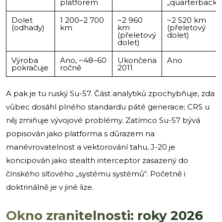
platforem
„quarterback“
Dolet
1 200–2 700
~2 960
~2 520 km
(odhady)
km
km
(přeletový
(přeletový
dolet)
dolet)
Výroba
Ano, ~48–60
Ukončena
Ano
pokračuje
ročně
2011
A pak je tu ruský Su-57. Část analytiků zpochybňuje, zda
vůbec dosáhl plného standardu páté generace; CRS u
něj zmiňuje vývojové problémy. Zatímco Su-57 bývá
popisován jako platforma s důrazem na
manévrovatelnost a vektorování tahu, J-20 je
koncipován jako stealth interceptor zasazený do
čínského síťového „systému systémů“. Početně i
doktrinálně je v jiné lize.
Okno zranitelnosti: roky 2026