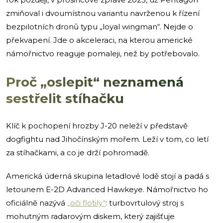
zmiňoval i dvoumístnou variantu navrženou k řízení
bezpilotních dronů typu „loyal wingman“. Nejde o
překvapení. Jde o akceleraci, na kterou americké
námořnictvo reaguje pomaleji, než by potřebovalo.
Proč „oslepit“ neznamená
sestřelit stíhačku
Klíč k pochopení hrozby J-20 neleží v představě
dogfightu nad Jihočínským mořem. Leží v tom, co letí
za stíhačkami, a co je drží pohromadě.
Americká úderná skupina letadlové lodě stojí a padá s
letounem E-2D Advanced Hawkeye. Námořnictvo ho
oficiálně nazývá
„oči flotily“
: turbovrtulový stroj s
mohutným radarovým diskem, který zajišťuje