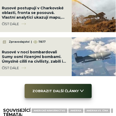
Rusové postupují v Charkovské
oblasti, fronta se posouvá.
Vlastní analytici ukazují mapu,
kde Ukrajinci ztrácejí pozice
ČÍST DÁLE
Zpravodajství
|
11617
Rusové v noci bombardovali
Sumy osmi řízenými bombami.
Úmyslně cílili na civilisty, zabili i
dvě malé holčičky
ČÍST DÁLE
ZOBRAZIT DALŠÍ ČLÁNKY
SOUVISEJÍCÍ
AMERICKÉ NÁMOŘNICTVO
AMERIKA
AMERIKA VS. ČÍNA
C
TÉMATA: