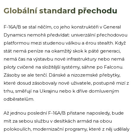
Globální standard přechodu
F-16A/B se stal něčím, co jeho konstruktéři v General
Dynamics nemohli předvídat: univerzální přechodovou
platformou mezi studenou válkou a érou stealth. Když
stát nemá peníze na okamžitý skok k páté generaci,
nemá čas na výstavbu nové infrastruktury nebo nemá
piloty cvičené na složitější systémy, sáhne po Falconu.
Zásoby se ale tenčí. Dánské a nizozemské přebytky,
které dosud zásobovaly nové uživatele, postupně mizí z
trhu, směřují na Ukrajinu nebo k dříve domluveným
odběratelům.
Až jednou poslední F-16A/B přistane naposledy, bude
mít za sebou službu v desítkách armád na obou
polokoulích, modernizační programy, které z něj udělaly