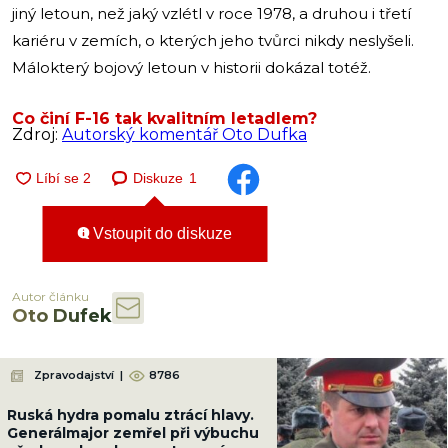
jiný letoun, než jaký vzlétl v roce 1978, a druhou i třetí
kariéru v zemích, o kterých jeho tvůrci nikdy neslyšeli.
Málokterý bojový letoun v historii dokázal totéž.
Co činí F-16 tak kvalitním letadlem?
Zdroj:
Autorský komentář Oto Dufka
Diskuze
1
Vstoupit do diskuze
Autor článku
Oto Dufek
Zpravodajství
|
8786
Ruská hydra pomalu ztrácí hlavy.
Generálmajor zemřel při výbuchu