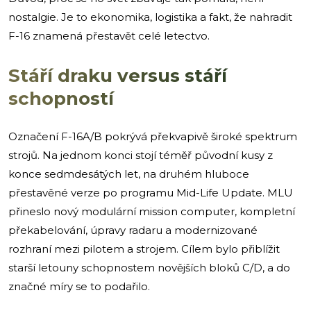
nostalgie. Je to ekonomika, logistika a fakt, že nahradit
F-16 znamená přestavět celé letectvo.
Stáří draku versus stáří
schopností
Označení F-16A/B pokrývá překvapivě široké spektrum
strojů. Na jednom konci stojí téměř původní kusy z
konce sedmdesátých let, na druhém hluboce
přestavěné verze po programu Mid-Life Update. MLU
přineslo nový modulární mission computer, kompletní
překabelování, úpravy radaru a modernizované
rozhraní mezi pilotem a strojem. Cílem bylo přiblížit
starší letouny schopnostem novějších bloků C/D, a do
značné míry se to podařilo.