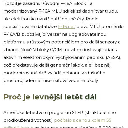
Rozdíl je zásadní. Původní F-16A Block 1 a
modernizovaný F-16A MLU sdílejí základní tvar trupu,
ale elektronika uvnitř patří do jiné éry. Podle
specializované databáze
F-16.net
právě MLU proměnilo
F-16A/B z „dožívající verze“ na upgradovatelnou
platformu s růstovým potenciálem pro další senzory a
zbraně. Novější bloky C/CM mezitím dostávají radar s
aktivním elektronickým vychylováním paprsku (AESA),
což představuje další generační skok, ale i bez něj
modernizovaná A/B zvládá ochranu vzdušného
prostoru, úderné mise i síťově vedené úkoly.
Proč je levnější letět dál
Americké letectvo u programu SLEP (strukturálního
prodloužení životnosti)
počítalo s cenou kolem 55
milionů korun
za letoun a s prodloužením z 8 000 na až