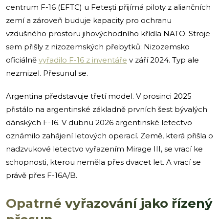
centrum F-16 (EFTC) u Fetești přijímá piloty z aliančních
zemí a zároveň buduje kapacity pro ochranu
vzdušného prostoru jihovýchodního křídla NATO. Stroje
sem přišly z nizozemských přebytků; Nizozemsko
oficiálně
vyřadilo F-16 z inventáře
v září 2024. Typ ale
nezmizel. Přesunul se.
Argentina představuje třetí model. V prosinci 2025
přistálo na argentinské základně prvních šest bývalých
dánských F-16. V dubnu 2026 argentinské letectvo
oznámilo zahájení letových operací. Země, která přišla o
nadzvukové letectvo vyřazením Mirage III, se vrací ke
schopnosti, kterou neměla přes dvacet let. A vrací se
právě přes F-16A/B.
Opatrné vyřazování jako řízený