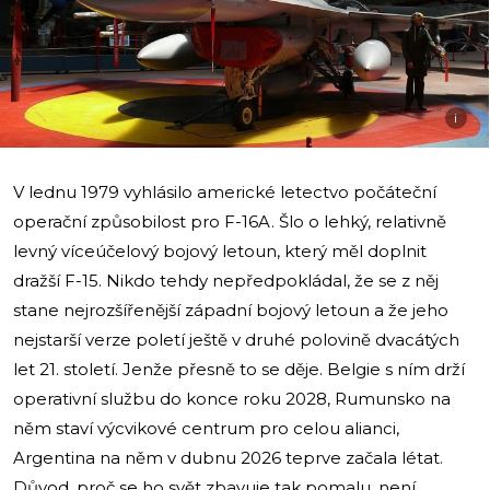
i
V lednu 1979 vyhlásilo americké letectvo počáteční
operační způsobilost pro F-16A. Šlo o lehký, relativně
levný víceúčelový bojový letoun, který měl doplnit
dražší F-15. Nikdo tehdy nepředpokládal, že se z něj
stane nejrozšířenější západní bojový letoun a že jeho
nejstarší verze poletí ještě v druhé polovině dvacátých
let 21. století. Jenže přesně to se děje. Belgie s ním drží
operativní službu do konce roku 2028, Rumunsko na
něm staví výcvikové centrum pro celou alianci,
Argentina na něm v dubnu 2026 teprve začala létat.
Důvod, proč se ho svět zbavuje tak pomalu, není