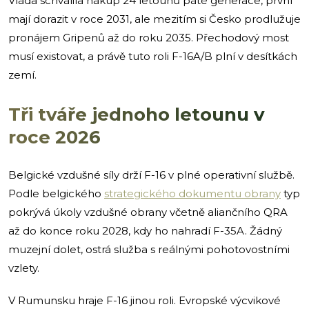
Vláda schválila nákup 24 letounů páté generace, první
mají dorazit v roce 2031, ale mezitím si Česko prodlužuje
pronájem Gripenů až do roku 2035. Přechodový most
musí existovat, a právě tuto roli F-16A/B plní v desítkách
zemí.
Tři tváře jednoho letounu v
roce 2026
Belgické vzdušné síly drží F-16 v plné operativní službě.
Podle belgického
strategického dokumentu obrany
typ
pokrývá úkoly vzdušné obrany včetně aliančního QRA
až do konce roku 2028, kdy ho nahradí F-35A. Žádný
muzejní dolet, ostrá služba s reálnými pohotovostními
vzlety.
V Rumunsku hraje F-16 jinou roli. Evropské výcvikové