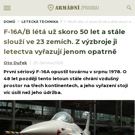
DOMŮ
LETECKÁ TECHNIKA
F-16A/B létá už skoro 50 let a stále slouží ve
F-16A/B létá už skoro 50 let a stále
slouží ve 23 zemích. Z výzbroje ji
letectva vyřazují jenom opatrně
Oto Dufek
25. června 2026
První sériový F-16A opustil továrnu v srpnu 1978. O
48 let později tento letoun stále chrání vzdušný
prostor na třech kontinentech, a jeho vyřazení stojí
víc úsilí než jeho údržba.