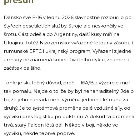
přesun
Dánsko své F-16 v lednu 2026 slavnostně rozloučilo po
čtyřech desetiletích služby. Stroje ale neskončily ve
šrotu. Část odešla do Argentiny, další kusy míří na
Ukrajinu. Totéž Nizozemsko: vyřazené letouny zásobují
rumunské EFTC i ukrajinský program. Vyřazení z jedné
armády neznamená konec životního cyklu, znamená
začátek dalšího.
Tohle je skutečný důvod, proč F-16A/B z výzbroje mizí
tak pomalu. Nejde o to, že by byl nenahraditelný. Jde o
to, že jeho náhrada není výměna jednoho letounu za
druhý. Je to systémová proměna celé vzdušné síly, od
výcviku přes logistiku po doktrínu. A dokud ta proměna
trvá, starý Falcon létá dál. Někde v boji, někde ve
výcviku, někde teprve poprvé.