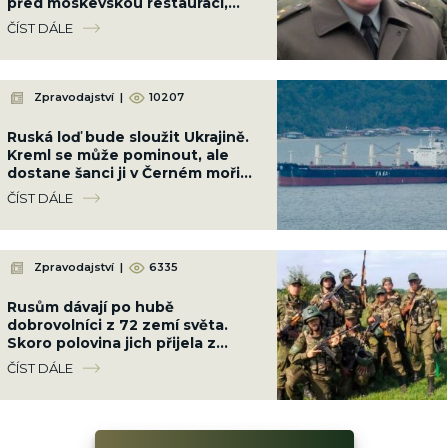
před moskevskou restaurací,
když slavil narozeniny šéfa
ČÍST DÁLE
vzdušných sil
Zpravodajství
|
10207
Ruská loď bude sloužit Ukrajině.
Kreml se může pominout, ale
dostane šanci ji v Černém moři
potopit
ČÍST DÁLE
Zpravodajství
|
6335
Rusům dávají po hubě
dobrovolníci z 72 zemí světa.
Skoro polovina jich přijela z
Latinské Ameriky
ČÍST DÁLE