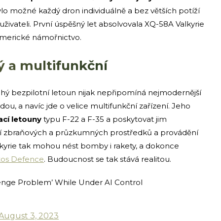
ylo možné každý dron individuálně a bez větších potíží
 uživateli. První úspěšný let absolvovala XQ-58A Valkyrie
 americké námořnictvo.
ý a multifunkční
hý bezpilotní letoun nijak nepřipomíná nejmodernější
u, a navíc jde o velice multifunkční zařízení. Jeho
cí letouny
typu F-22 a F-35 a poskytovat jim
í zbraňových a průzkumných prostředků a provádění
lkyrie tak mohou nést bomby i rakety, a dokonce
tos Defence
. Budoucnost se tak stává realitou.
lenge Problem’ While Under AI Control
August 3, 2023