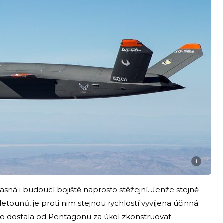
i
asná i budoucí bojiště naprosto stěžejní. Jenže stejně
etounů, je proti nim stejnou rychlostí vyvíjena účinná
o dostala od Pentagonu za úkol zkonstruovat