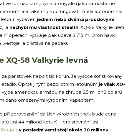
 ve formacích s jinými drony, ale i jako samostatné
erátorem, ale také mohou fungovat i zcela autonomně.
e letoun vybaven
jedním nebo dvěma proudovými
oj, a
nechybí mu vlastnost stealth
. XQ-58 Valkyrie uletí
ální operační výška je pak udává 3 715 m. Dron navíc
e „vestoje“ a přistává na padáku.
e XQ-58 Valkyrie levná
za pár stovek nebo tisíc korun. Je vysoce sofistikovaný
 letadlo. Oproti jiným bezpilotním letounům
je však XQ-
a vyjde americkou armádu na zhruba 6,5 milionů dolarů
zatím dáno omezenými výrobními kapacitami.
e při zprovoznění dalších výrobních linek bude cena
rů (asi 44 milionů korun) – pro srovnání, asi
 Reaper
v poslední verzi stojí okolo 30 milionu