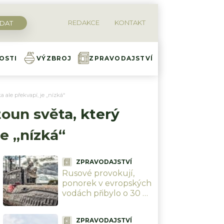
REDAKCE
KONTAKT
OSTI
VÝZBROJ
ZPRAVODAJSTVÍ
 ale překvapí, je „nízká“
toun světa, který
e „nízká“
ZPRAVODAJSTVÍ
Rusové provokují,
ponorek v evropských
vodách přibylo o 30 %.
Británie a Norsko staví
flotilu 13 fregat, která
ZPRAVODAJSTVÍ
je bude lovit