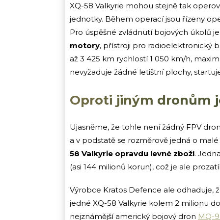
XQ-58 Valkyrie mohou stejně tak operovat
jednotky. Během operací jsou řízeny op
Pro úspěšné zvládnutí bojových úkolů j
motory
, přístroji pro radioelektronický b
až 3 425 km rychlostí 1 050 km/h, maxim
nevyžaduje žádné letištní plochy, startuj
Oproti jiným dronům j
Ujasněme, že tohle není žádný FPV dron 
a v podstatě se rozměrově jedná o malé
58 Valkyrie opravdu levné zboží
. Jedn
(asi 144 milionů korun), což je ale pro
Výrobce Kratos Defence ale odhaduje, ž
jedné XQ-58 Valkyrie kolem 2 milionu dola
nejznámější americký bojový dron
MQ-9