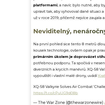
platformami
, a navíc bylo nutné, aby b
upravit tak, aby vyhovoval dané situaci a
už v roce 2019, přičemž nejvíce zaujala
Neviditelný, nenáročn
Na první pohled sice tento 8 metrů dlou
kousek technologie, ovšem opak je pravdo
primárním úkolem je doprovázet stíha
potřebnou podporu. Ta spočívá v nesen
diverzních a krycích manévrů. XQ-58 Va
vypouštět i vlastní malé drony, uvádí
Kra
XQ-58 Valkyrie Solves Air Combat ‘Chal
https://t.co/cPuUG9d08b
— The War Zone (@thewarzonewire)