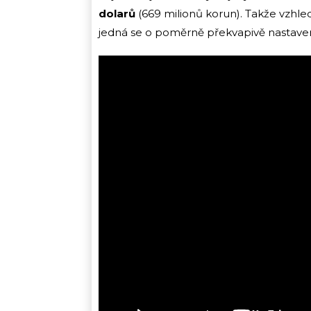
dolarů
(669 milionů korun). Takže vzhle
jedná se o poměrně překvapivě nastav