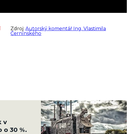
í
Zdroj:
Autorský komentář Ing. Vlastimila
Černínského
k v
o o 30 %.