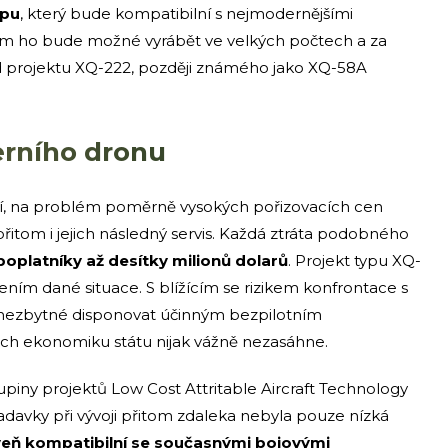
ypu
, který bude kompatibilní s nejmodernějšími
om ho bude možné vyrábět ve velkých počtech a za
ad projektu XQ-222, později známého jako XQ-58A
erního dronu
ží, na problém poměrně vysokých pořizovacích cen
řitom i jejich následný servis. Každá ztráta podobného
poplatníky až desítky milionů dolarů
. Projekt typu XQ-
šením dané situace. S blížícím se rizikem konfrontace s
nezbytné disponovat účinným bezpilotním
tách ekonomiku státu nijak vážně nezasáhne.
kupiny projektů Low Cost Attritable Aircraft Technology
adavky při vývoji přitom zdaleka nebyla pouze nízká
eň kompatibilní se současnými bojovými