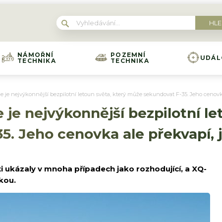
NÁMOŘNÍ
POZEMNÍ
UDÁL
TECHNIKA
TECHNIKA
ie je nejvýkonnější bezpilotní letoun světa, který může sekundovat F-35. Jeho cenovka
 je nejvýkonnější bezpilotní le
. Jeho cenovka ale překvapí, j
ti ukázaly v mnoha případech jako rozhodující, a XQ-
čkou.