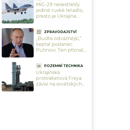
MiG-29 nesestřelily
jediné ruské letadlo,
přesto je Ukrajina
zoufale potřebuje a
Rusové se bojí. Polsko
ZPRAVODAJSTVÍ
jí pošle své poslední
„Buďte odvážnější,“
šeptal poslanec
Putinovi. Ten přiznal,
že by chtěl, ale
nemůže si dovolit další
POZEMNÍ TECHNIKA
ztráty
Ukrajinská
protiraketová Freya
závisí na sovětských
raketách S-300.
Analytička vysvětluje,
proč to nemůže
fungovat