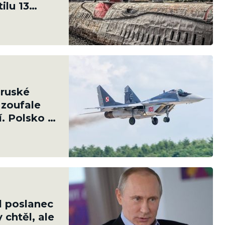
ilu 13
 ruské
 zoufale
. Polsko jí
l poslanec
 chtěl, ale