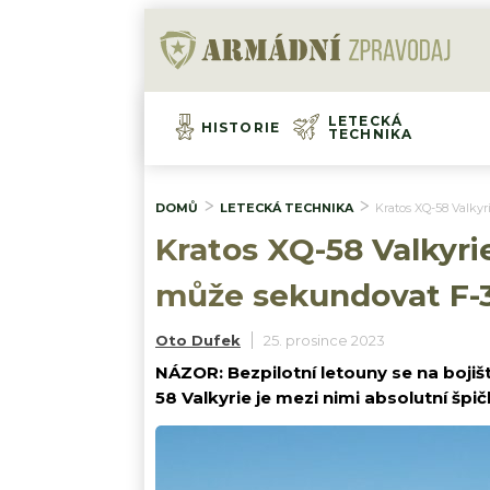
LETECKÁ
HISTORIE
TECHNIKA
DOMŮ
LETECKÁ TECHNIKA
Kratos XQ-58 Valkyr
Kratos XQ-58 Valkyrie
může sekundovat F-35
Oto Dufek
25. prosince 2023
NÁZOR: Bezpilotní letouny se na bojiš
58 Valkyrie je mezi nimi absolutní špi