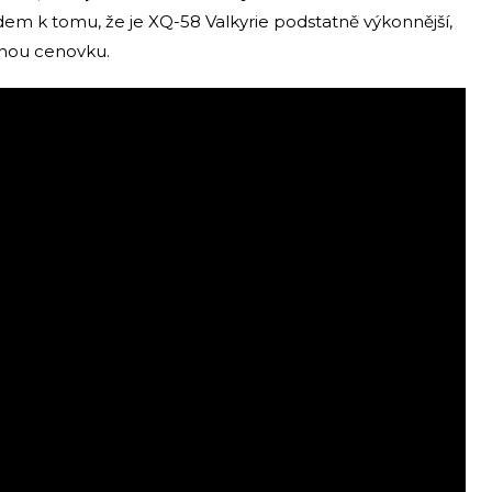
dem k tomu, že je XQ-58 Valkyrie podstatně výkonnější,
enou cenovku.