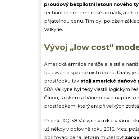
proudový bezpilotní letoun nového t
technologiemi americké armády, a přit
přijatelnou cenu. Tím byl položen zákl
Valkyrie.
Vývoj „low cost“ mod
Americká armáda narážela, a stále nará
bojových a špionážních dronů. Drahý je p
prostředku tak
stojí americké daňové 
58A Valkyrie byl tedy vlastě logickým ře
Čínou, Ruskem a Íránem bylo naprosto 
prostředkem, který ani při velkých ztrá
Projekt XQ-58 Valkyrie vznikal v rámci s
už někdy v polovině roku 2016. Mezi pož
pořizovací cena, letoun musel být
zárov