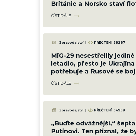
Británie a Norsko staví flot
fregat, která je bude lovit
ČÍST DÁLE
Zpravodajství
|
PŘEČTENÍ:
38287
MiG-29 nesestřelily jediné
letadlo, přesto je Ukrajina
potřebuje a Rusové se bojí
pošle své poslední
ČÍST DÁLE
Zpravodajství
|
PŘEČTENÍ:
34959
„Buďte odvážnější,“ šepta
Putinovi. Ten přiznal, že by