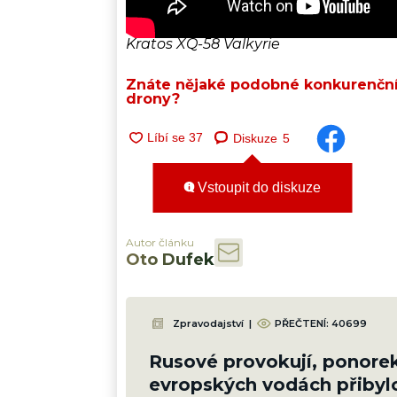
Kratos XQ-58 Valkyrie
Znáte nějaké podobné konkurenčn
drony?
Diskuze
5
Vstoupit do diskuze
Autor článku
Oto Dufek
Zpravodajství
|
PŘEČTENÍ:
40699
Rusové provokují, ponore
evropských vodách přibyl