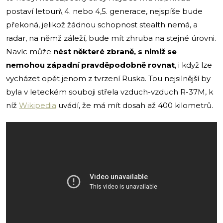
postaví letoun\ 4. nebo 4,5. generace, nejspíše bude
překoná, jelikož žádnou schopnost stealth nemá, a
radar, na němž záleží, bude mít zhruba na stejné úrovni.
Navíc může
nést některé zbraně, s nimiž se
nemohou západní pravděpodobně rovnat
, i když lze
vycházet opět jenom z tvrzení Ruska. Tou nejsilnější by
byla v leteckém souboji střela vzduch-vzduch R-37M, k
níž
Wikipedia
uvádí, že má mít dosah až 400 kilometrů.