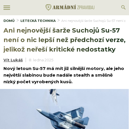
DOMŮ
LETECKÁ TECHNIKA
Ani nejnovější šarže Suchojů Su-57 není o ni
Ani nejnovější šarže Suchojů Su-57
není o nic lepší než předchozí verze,
jelikož neřeší kritické nedostatky
Vít Lukáš
8. ledna 2025
Nový letoun Su-57 má mít již silnější motory, ale jeho
největší slabinou bude nadále stealth a směšně
nízký počet vyrobených kusů.