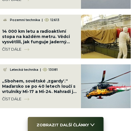
Pozemní technika
|
12613
14 000 km letu a radioaktivní
stopa na každém metru. Vědci
vysvětlili, jak funguje jaderný
motor ruské střely Burevestnik
ČÍST DÁLE
Letecká technika
|
13081
„Sbohem, sovětské ‚zgardy‘.“
Maďarsko se po 40 letech loučí s
vrtulníky Mi-17 a Mi-24. Nahradí je
západní za miliardy
ČÍST DÁLE
ZOBRAZIT DALŠÍ ČLÁNKY