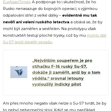
EurAsianTimes
. A podporuje to i skutečnost, že ho
Rusko nenasazuje do bojových operací, s výjimkou
odpalování střel z velké dálky –
evidentně mu tak
nevěří ani velení ruského letectva
a obává se, že by
mohl být zaměřen a sestřelen. Na prototypu však
konstruktéři testují ploché trysky, což by mu
mohlo dát
Su-57 lepší stealth zezadu
.
„Největším soupeřem je pro
stíhačku F-16 ruský Su-57,
dokáže ji zaměřit, aniž by o tom
věděla,“ srovnal letouny
vysloužilý indický pilot
Ani přes mnoho negativ však nelze o Su-57 tvrdit, že by
to nebyl nebezpečný stroj. Když se mu například