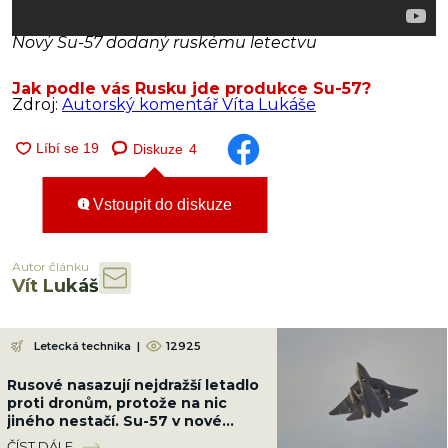
Nový Su-57 dodaný ruskému letectvu
Jak podle vás Rusku jde produkce Su-57?
Zdroj:
Autorský komentář Víta Lukáše
Diskuze
4
Vstoupit do diskuze
Autor článku
Vít Lukáš
Letecká technika
|
12925
Rusové nasazují nejdražší letadlo
proti dronům, protože na nic
jiného nestačí. Su-57 v nové
konfiguraci stačí radar „Bělka“
ČÍST DÁLE