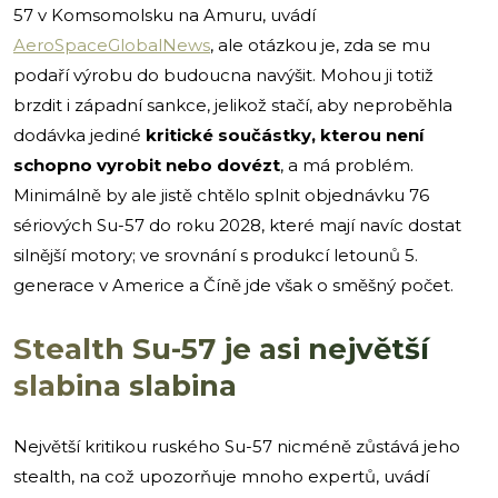
57 v Komsomolsku na Amuru, uvádí
AeroSpaceGlobalNews
, ale otázkou je, zda se mu
podaří výrobu do budoucna navýšit. Mohou ji totiž
brzdit i západní sankce, jelikož stačí, aby neproběhla
dodávka jediné
kritické součástky, kterou není
schopno vyrobit nebo dovézt
, a má problém.
Minimálně by ale jistě chtělo splnit objednávku 76
sériových Su-57 do roku 2028, které mají navíc dostat
silnější motory; ve srovnání s produkcí letounů 5.
generace v Americe a Číně jde však o směšný počet.
Stealth Su-57 je asi největší
slabina slabina
Největší kritikou ruského Su-57 nicméně zůstává jeho
stealth, na což upozorňuje mnoho expertů, uvádí