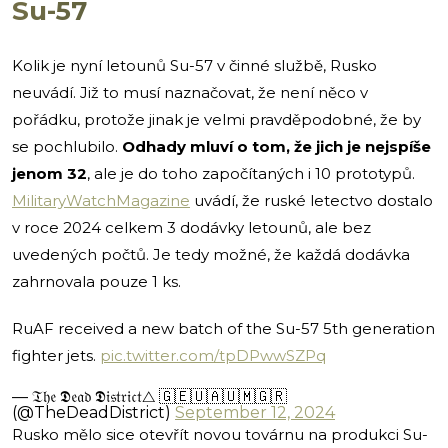
Su-57
Kolik je nyní letounů Su-57 v činné službě, Rusko
neuvádí. Již to musí naznačovat, že není něco v
pořádku, protože jinak je velmi pravděpodobné, že by
se pochlubilo.
Odhady mluví o tom, že jich je nejspíše
jenom 32
, ale je do toho započítaných i 10 prototypů.
MilitaryWatchMagazine
uvádí, že ruské letectvo dostalo
v roce 2024 celkem 3 dodávky letounů, ale bez
uvedených počtů. Je tedy možné, že každá dodávka
zahrnovala pouze 1 ks.
RuAF received a new batch of the Su-57 5th generation
fighter jets.
pic.twitter.com/tpDPwwSZPq
— 𝔗𝔥𝔢 𝕯𝔢𝔞𝔡 𝕯𝔦𝔰𝔱𝔯𝔦𝔠𝔱△ 🇬🇪🇺🇦🇺🇲🇬🇷
(@TheDeadDistrict)
September 12, 2024
Rusko mělo sice otevřít novou továrnu na produkci Su-