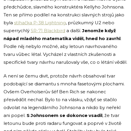
předchůdce, slavného konstruktéra Kellyho Johnsona.
Ten se přímo podílel na konstrukci slavných strojů jako
byla
stíhačka P-38 Lightning
, průzkumný U2 nebo
superrychlý
SR-71 Blackbird
a další.
Jenomže když
nápad mladého matematika viděl, hned ho zavrhl
.
Podle něj nebylo možné, aby letoun navrhovaného
tvaru vůbec létal. Vycházel z vlastních zkušenosti a
specifické tvary návrhu narušovaly vše, co o létání věděl.
A není se čemu divit, protože návrh obsahoval tvar
podobající se diamantu s mnoha fasetovými plochami.
Ovšem Overholserův šéf Ben Rich se nakonec
přesvědčit nechal. Bylo to na vlásku, vždyť se stačilo
odvolat na legendárního Johnsona a nikdo by neřekl
ani popel.
S Johnsonem se dokonce vsadil
, že tvar
letounu bude proti radaru fungovat a poprvé v životě