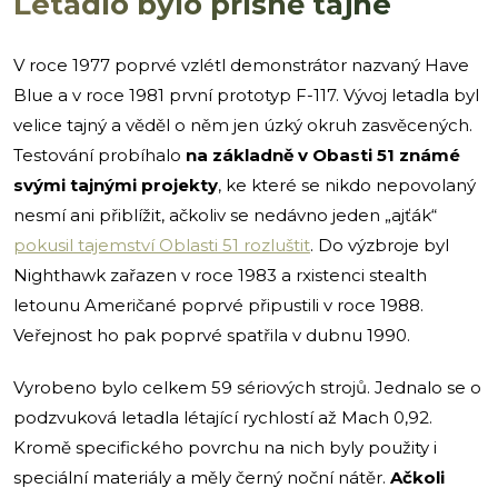
Letadlo bylo přísně tajné
V roce 1977 poprvé vzlétl demonstrátor nazvaný Have
Blue a v roce 1981 první prototyp F-117. Vývoj letadla byl
velice tajný a věděl o něm jen úzký okruh zasvěcených.
Testování probíhalo
na základně v Obasti 51 známé
svými tajnými projekty
, ke které se nikdo nepovolaný
nesmí ani přiblížit, ačkoliv se nedávno jeden „ajťák“
pokusil tajemství Oblasti 51 rozluštit
. Do výzbroje byl
Nighthawk zařazen v roce 1983 a rxistenci stealth
letounu Američané poprvé připustili v roce 1988.
Veřejnost ho pak poprvé spatřila v dubnu 1990.
Vyrobeno bylo celkem 59 sériových strojů. Jednalo se o
podzvuková letadla létající rychlostí až Mach 0,92.
Kromě specifického povrchu na nich byly použity i
speciální materiály a měly černý noční nátěr.
Ačkoli