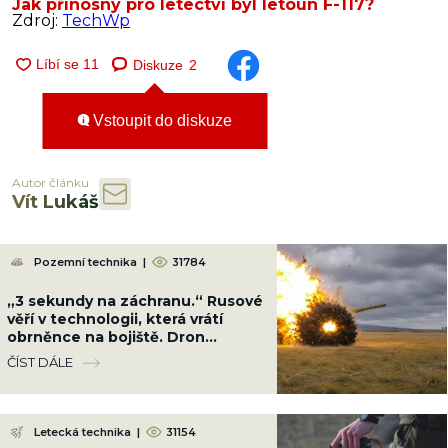
Jak přínosný pro letectví byl letoun F-117?
Zdroj:
TechWp
Diskuze
2
Vstoupit do diskuze
Autor článku
Vít Lukáš
Pozemní technika
|
31784
„3 sekundy na záchranu.“ Rusové
věří v technologii, která vrátí
obrněnce na bojiště. Dron
sestřelí dříve, než ho vojáci uvidí
ČÍST DÁLE
Letecká technika
|
31154