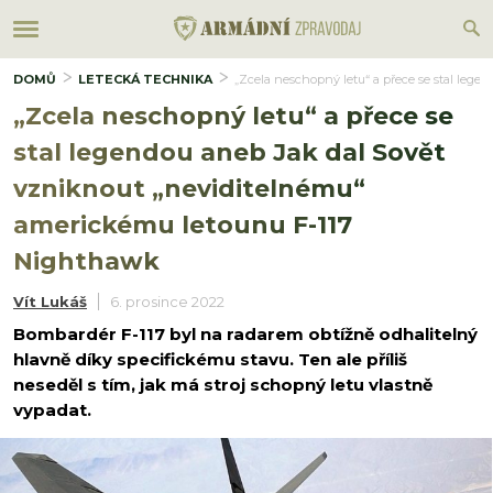
DOMŮ
LETECKÁ TECHNIKA
„Zcela neschopný letu“ a přece se stal leg
„Zcela neschopný letu“ a přece se
stal legendou aneb Jak dal Sovět
vzniknout „neviditelnému“
americkému letounu F-117
Nighthawk
Vít Lukáš
6. prosince 2022
Bombardér F-117 byl na radarem obtížně odhalitelný
hlavně díky specifickému stavu. Ten ale příliš
neseděl s tím, jak má stroj schopný letu vlastně
vypadat.