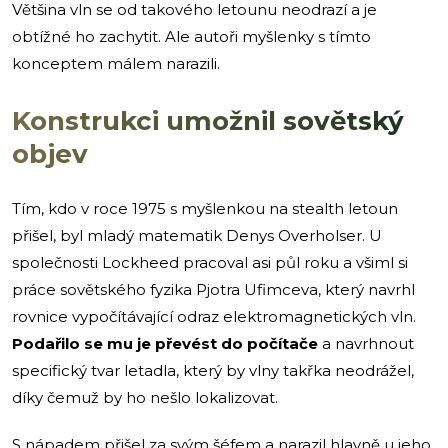
Většina vln se od takového letounu neodrazí a je
obtížné ho zachytit. Ale autoři myšlenky s tímto
konceptem málem narazili.
Konstrukci umožnil sovětský
objev
Tím, kdo v roce 1975 s myšlenkou na stealth letoun
přišel, byl mladý matematik Denys Overholser. U
společnosti Lockheed pracoval asi půl roku a všiml si
práce sovětského fyzika Pjotra Ufimceva, který navrhl
rovnice vypočítávající odraz elektromagnetických vln.
Podařilo se mu je převést do počítače
a navrhnout
specifický tvar letadla, který by vlny takřka neodrážel,
díky čemuž by ho nešlo lokalizovat.
S nápadem přišel za svým šéfem a narazil hlavně u jeho