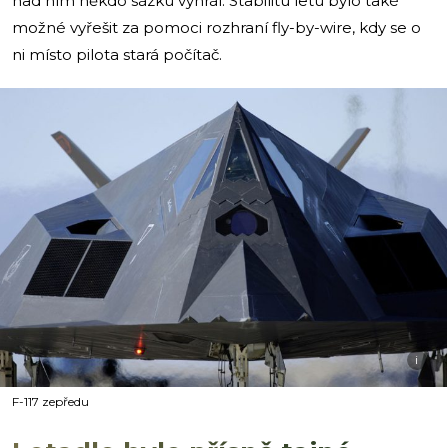
nad ním někdo sázku vyhrál. Stabilitu letu bylo také
možné vyřešit za pomoci rozhraní fly-by-wire, kdy se o
ni místo pilota stará počítač.
i
F-117 zepředu