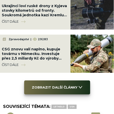
Ukrajinci loví ruské drony z Kyjeva
stovky kilometrů od fronty.
Soukromá jednotka kazí Kremlu
plány a vycvičila 1 000 pilotů
ČÍST DÁLE
Zpravodajství
|
29283
CSG znovu valí naplno, kupuje
továrnu v Německu. Investuje
přes 2,5 miliardy Kč do výroby
nitroglycerinu a munice
ČÍST DÁLE
ZOBRAZIT DALŠÍ ČLÁNKY
SOUVISEJÍCÍ TÉMATA:
LETADLO
USA