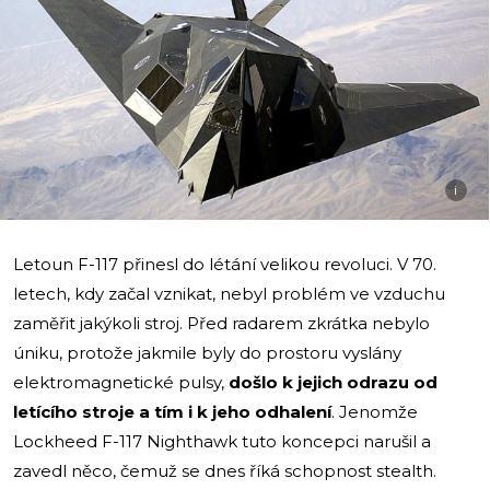
i
Letoun F-117 přinesl do létání velikou revoluci. V 70.
letech, kdy začal vznikat, nebyl problém ve vzduchu
zaměřit jakýkoli stroj. Před radarem zkrátka nebylo
úniku, protože jakmile byly do prostoru vyslány
elektromagnetické pulsy,
došlo k jejich odrazu od
letícího stroje a tím i k jeho odhalení
. Jenomže
Lockheed F-117 Nighthawk tuto koncepci narušil a
zavedl něco, čemuž se dnes říká schopnost stealth.