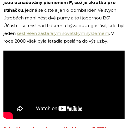
jsou označovány písmenem F, což je zkratka pro
stíhačku
, jedná se čistě a jen o bombardér. Ve svých
útrobách mohl nést dvě pumy a to i jadernou B61.
Účastnil se misí nad Irákem a bývalou Jugoslávií, kde byl
jeden
sestřelen zastaralým sovětským systémem
. V
roce 2008 však byla letadla poslána do výslužby.