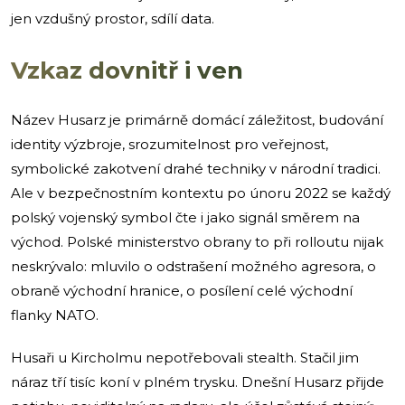
jen vzdušný prostor, sdílí data.
Vzkaz dovnitř i ven
Název Husarz je primárně domácí záležitost, budování
identity výzbroje, srozumitelnost pro veřejnost,
symbolické zakotvení drahé techniky v národní tradici.
Ale v bezpečnostním kontextu po únoru 2022 se každý
polský vojenský symbol čte i jako signál směrem na
východ. Polské ministerstvo obrany to při rolloutu nijak
neskrývalo: mluvilo o odstrašení možného agresora, o
obraně východní hranice, o posílení celé východní
flanky NATO.
Husaři u Kircholmu nepotřebovali stealth. Stačil jim
náraz tří tisíc koní v plném trysku. Dnešní Husarz přijde