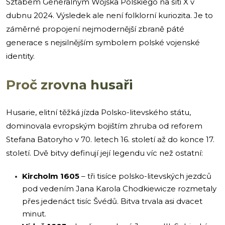
Sztabem Generalnym Wojska Polskiego na síti X v
dubnu 2024. Výsledek ale není folklorní kuriozita. Je to
záměrné propojení nejmodernější zbraně páté
generace s nejsilnějším symbolem polské vojenské
identity.
Proč zrovna husaři
Husarie, elitní těžká jízda Polsko-litevského státu,
dominovala evropským bojištím zhruba od reforem
Stefana Batoryho v 70. letech 16. století až do konce 17.
století. Dvě bitvy definují její legendu víc než ostatní:
Kircholm 1605
– tři tisíce polsko-litevských jezdců
pod vedením Jana Karola Chodkiewicze rozmetaly
přes jedenáct tisíc Švédů. Bitva trvala asi dvacet
minut.