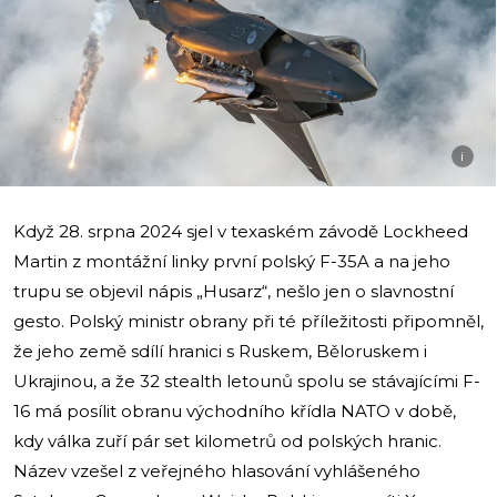
i
Když 28. srpna 2024 sjel v texaském závodě Lockheed
Martin z montážní linky první polský F-35A a na jeho
trupu se objevil nápis „Husarz“, nešlo jen o slavnostní
gesto. Polský ministr obrany při té příležitosti připomněl,
že jeho země sdílí hranici s Ruskem, Běloruskem i
Ukrajinou, a že 32 stealth letounů spolu se stávajícími F-
16 má posílit obranu východního křídla NATO v době,
kdy válka zuří pár set kilometrů od polských hranic.
Název vzešel z veřejného hlasování vyhlášeného