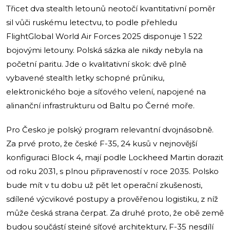
Třicet dva stealth letounů neotočí kvantitativní poměr
sil vůči ruskému letectvu, to podle přehledu
FlightGlobal World Air Forces 2025 disponuje 1 522
bojovými letouny. Polská sázka ale nikdy nebyla na
početní paritu. Jde o kvalitativní skok: dvě plně
vybavené stealth letky schopné průniku,
elektronického boje a síťového velení, napojené na
alinanční infrastrukturu od Baltu po Černé moře.
Pro Česko je polský program relevantní dvojnásobně.
Za prvé proto, že české F-35, 24 kusů v nejnovější
konfiguraci Block 4, mají podle Lockheed Martin dorazit
od roku 2031, s plnou připraveností v roce 2035. Polsko
bude mít v tu dobu už pět let operační zkušenosti,
sdílené výcvikové postupy a prověřenou logistiku, z níž
může česká strana čerpat. Za druhé proto, že obě země
budou součástí stejné síťové architektury, F-35 nesdílí