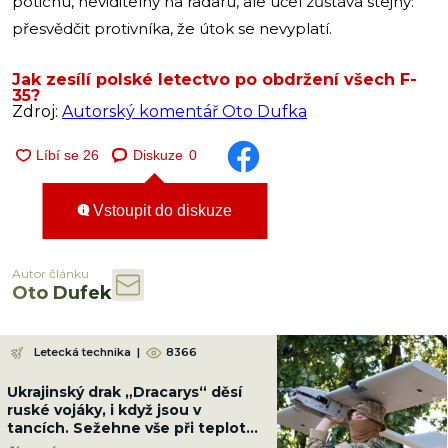
potichu, neviditelný na radaru, ale účel zůstává stejný:
přesvědčit protivníka, že útok se nevyplatí.
Jak zesílí polské letectvo po obdržení všech F-
35?
Zdroj:
Autorský komentář Oto Dufka
Diskuze
0
Vstoupit do diskuze
Autor článku
Oto Dufek
Letecká technika
|
8366
Ukrajinský drak „Dracarys“ děsí
ruské vojáky, i když jsou v
tancích. Sežehne vše při teplotě
přes 2 400 °C