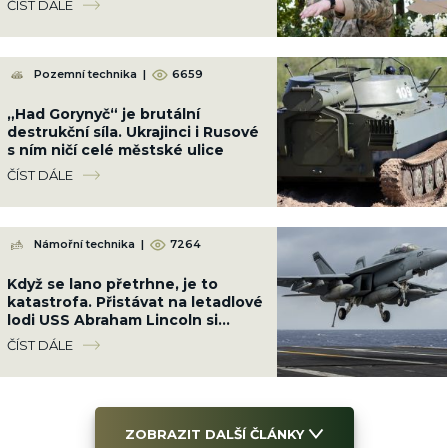
ČÍST DÁLE
Pozemní technika
|
6659
„Had Gorynyč“ je brutální
destrukční síla. Ukrajinci i Rusové
s ním ničí celé městské ulice
ČÍST DÁLE
Námořní technika
|
7264
Když se lano přetrhne, je to
katastrofa. Přistávat na letadlové
lodi USS Abraham Lincoln si
troufnou jenom ti nejlepší piloti
ČÍST DÁLE
ZOBRAZIT DALŠÍ ČLÁNKY