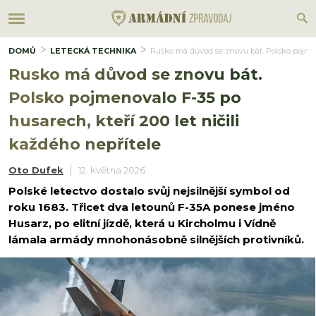
DOMŮ
LETECKÁ TECHNIKA
Rusko má důvod se znovu bát. Polsko pojmeno
Rusko má důvod se znovu bát.
Polsko pojmenovalo F-35 po
husarech, kteří 200 let ničili
každého nepřítele
Oto Dufek
12. května 2026
Polské letectvo dostalo svůj nejsilnější symbol od
roku 1683. Třicet dva letounů F-35A ponese jméno
Husarz, po elitní jízdě, která u Kircholmu i Vídně
lámala armády mnohonásobně silnějších protivníků.