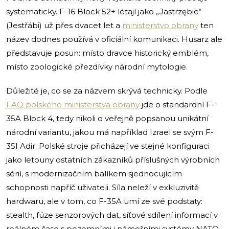
systematicky. F-16 Block 52+ létají jako „Jastrzębie“
(Jestřábi) už přes dvacet let a
ministerstvo obrany
ten
název dodnes používá v oficiální komunikaci. Husarz ale
představuje posun: místo dravce historický emblém,
místo zoologické přezdívky národní mytologie.
Důležité je, co se za názvem skrývá technicky. Podle
FAQ polského ministerstva obrany
jde o standardní F-
35A Block 4, tedy nikoli o veřejně popsanou unikátní
národní variantu, jakou má například Izrael se svým F-
35I Adir. Polské stroje přicházejí ve stejné konfiguraci
jako letouny ostatních zákazníků příslušných výrobních
sérií, s modernizačním balíkem sjednocujícím
schopnosti napříč uživateli. Síla neleží v exkluzivitě
hardwaru, ale v tom, co F-35A umí ze své podstaty:
stealth, fúze senzorových dat, síťové sdílení informací v
reálném čase s pozemními i námořními systémy NATO.