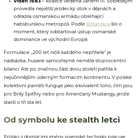
Vídeň 1683
– koalice vedená Janem III. Sobieským
provedla největší jezdecký útok v dějinách a
odrazila osmanskou armádu obléhající
habsburskou metropoli. Podle
Britannica
šlo o
moment, který odstartoval ústup osmanské
dominance ve východní Evropě.
Formulace „200 let ničili každého nepřítele“ je
nadsázka, husarie samozřejmě neměla stoprocentní
bilanci. Ale po značnou část dvou století patřila k
nejúčinnějším úderným formacím kontinentu. V polské
kolektivní paměti funguje jako ekvivalent toho, čím jsou
pro Brity Spitfiry nebo pro Američany Mustangy, jenže
starší o tři sta let.
Od symbolu ke stealth letci
Polsko s domácími jmény vojenské techniky pracuje