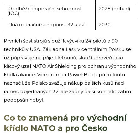
Předběžná operační schopnost
2028 (odhad)
(IOC)
Plná operační schopnost 32 kusů
2030
Prvních šest strojů slouží k výcviku 24 pilotů a 90
techniků v USA. Základna Łask v centrálním Polsku se
už připravuje na přijetí letounů, slouží zároveň jako
klíčový uzel NATO Air Shielding pro ochranu východního
křídla aliance. Vicepremiér Paweł Bejda při rolloutu
naznačil, že Polsko zvažuje nákup dalších kusů nad
rámec objednaných 32, ale žádný další kontrakt zatím
podepsán nebyl.
Co to znamená pro východní
křídlo NATO a pro Česko