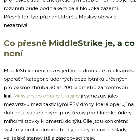
rozvinutí bude pod tlakem celá hloubka zázemí.
Přesně ten typ přiznání, které z Moskvy obvykle
nezaznívá.
Co přesně MiddleStrike je, a co
není
MiddleStrike není název jednoho dronu. Je to ukrajinská
operační kategorie úderných bezpilotníků určených
pro pásmo zhruba 30 až 200 kilometrů za frontovou
linií.
Ministerstvo obrany Ukrajiny
ji vymezuje jako
mezivrstvu mezi taktickými FPV drony, které operují na
dohled, a strategickými prostředky pro hluboké údery
mířícími stovky kilometrů do týlu. Cíle jsou konkrétní:
systémy protivzdušné obrany, radary, muniční sklady,
velitelská stanoviště a zásobovací trasy.