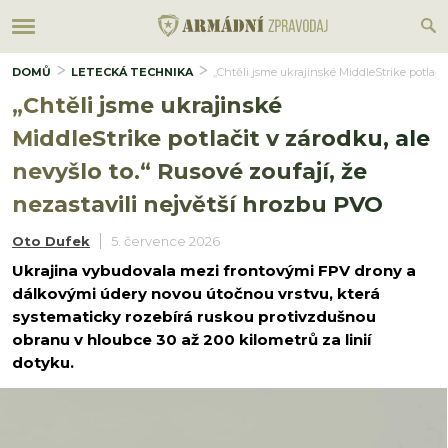
DOMŮ
LETECKÁ TECHNIKA
„Chtěli jsme ukrajinské MiddleStrike potlačit
„Chtěli jsme ukrajinské
MiddleStrike potlačit v zárodku, ale
nevyšlo to.“ Rusové zoufají, že
nezastavili největší hrozbu PVO
Oto Dufek
5. července 2026
Ukrajina vybudovala mezi frontovými FPV drony a
dálkovými údery novou útočnou vrstvu, která
systematicky rozebírá ruskou protivzdušnou
obranu v hloubce 30 až 200 kilometrů za linií
dotyku.