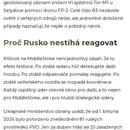
geolokovaný záznam zničení tří systémů Tor-M1 u
Selydove pomocí dronu FP-2. Celé číslo 83 nezávisle
ověřit z veřejných zdrojů nelze, ale jednotlivé doložené
případy naznačují, že nejde o prázdný nárok.
Proč Rusko nestíhá reagovat
Klíčové na MiddleStrike není jednotlivý zásah. Je to
efekt řetězce. Po ztrátě radaru hůř detekujete další
hrozbu. Po ztrátě odpalovače pomaleji reagujete. Po
ztrátě velitelského vozidla se rozpadá koordinace.
Každý úspěšný úder otevírá okno pro další, a to nejen
pro MiddleStrike, ale i pro hlubší strategické údery.
Ukrajinské ministerstvo obrany uvádí, že od 1. března
2026 bylo potvrzeno zneškodnění 81 ruských
prostředků PVO. Jen za duben hlásí asi 25 zasažených