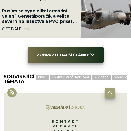
Rusům se sype elitní armádní
velení. Generálporučík a velitel
severního letectva a PVO přišel o
život jejich vinou
ČÍST DÁLE
ZOBRAZIT DALŠÍ ČLÁNKY
SOUVISEJÍCÍ
DRON
RUSKO (RUSKÁ FEDERACE)
UKRAJINA
VÁLKA NA U
TÉMATA:
KONTAKT
REDAKCE
KARIÉRA