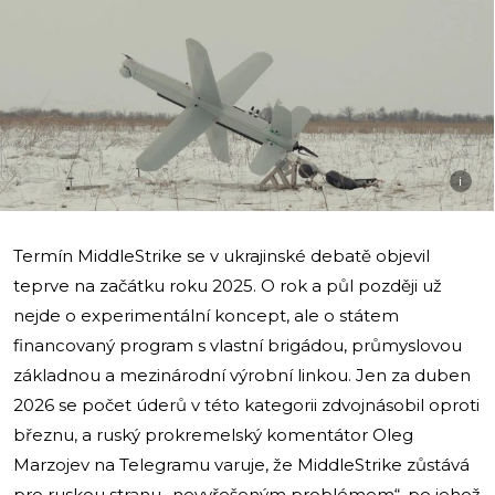
i
Termín MiddleStrike se v ukrajinské debatě objevil
teprve na začátku roku 2025. O rok a půl později už
nejde o experimentální koncept, ale o státem
financovaný program s vlastní brigádou, průmyslovou
základnou a mezinárodní výrobní linkou. Jen za duben
2026 se počet úderů v této kategorii zdvojnásobil oproti
březnu, a ruský prokremelský komentátor Oleg
Marzojev na Telegramu varuje, že MiddleStrike zůstává
pro ruskou stranu „nevyřešeným problémem“, po jehož