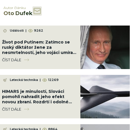
Autor článku
Oto Dufek
Události
|
9262
Život pod Putinem: Zatímco se
ruský diktátor žene za
nesmrtelností, jeho vojáci umírají
po statisících na Ukrajině
ČÍST DÁLE
Letecká technika
|
12269
HIMARS je minulostí, Slováci
pomohli nahradit jeho efekt
novou zbraní. Rozdrtí i odolné
cíle až na 250 km
ČÍST DÁLE
Letecká technika
|
8864