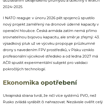
dozráváním ukrajinského průmyslu a doktríny v letech
2024–2025.
I NATO reaguje: v únoru 2026 pět spojenců spustilo
nový projekt zaměřený na dronové úderné kapacity v
operační hloubce. Česká armáda zatím nemá přímo
srovnatelnou bojovou kapacitu, ale směr je zřejmý: 43.
výsadkový pluk už ve výcviku propojuje průzkumné
drony s navedením FPV prostředků, v Písku vzniklo
profesionální výcvikové středisko a od ledna 2027 má
AČR spustit experimentální subjekt pro validaci
pokročilých technologií.
Ekonomika opotřebení
Ukrajinská strana tvrdí, že ničí více systémů PVO, než
Rusko zvládá vyrábět či nahrazovat. Nezávisle ověřit celý