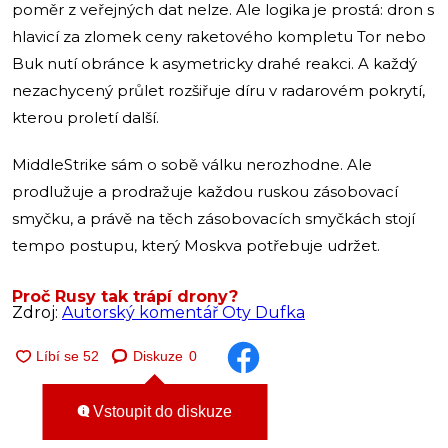
poměr z veřejných dat nelze. Ale logika je prostá: dron s
hlavicí za zlomek ceny raketového kompletu Tor nebo
Buk nutí obránce k asymetricky drahé reakci. A každý
nezachycený průlet rozšiřuje díru v radarovém pokrytí,
kterou proletí další.
MiddleStrike sám o sobě válku nerozhodne. Ale
prodlužuje a prodražuje každou ruskou zásobovací
smyčku, a právě na těch zásobovacích smyčkách stojí
tempo postupu, který Moskva potřebuje udržet.
Proč Rusy tak trápí drony?
Zdroj:
Autorský komentář Oty Dufka
Diskuze
0
Vstoupit do diskuze