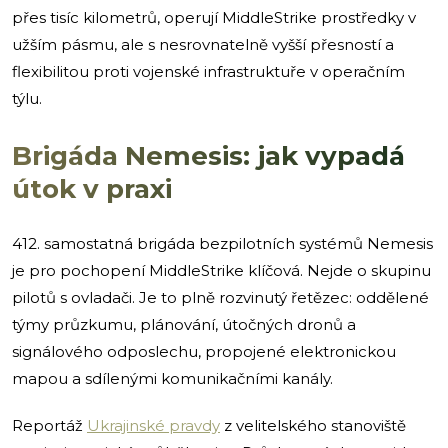
přes tisíc kilometrů, operují MiddleStrike prostředky v
užším pásmu, ale s nesrovnatelně vyšší přesností a
flexibilitou proti vojenské infrastruktuře v operačním
týlu.
Brigáda Nemesis: jak vypadá
útok v praxi
412. samostatná brigáda bezpilotních systémů Nemesis
je pro pochopení MiddleStrike klíčová. Nejde o skupinu
pilotů s ovladači. Je to plně rozvinutý řetězec: oddělené
týmy průzkumu, plánování, útočných dronů a
signálového odposlechu, propojené elektronickou
mapou a sdílenými komunikačními kanály.
Reportáž
Ukrajinské pravdy
z velitelského stanoviště