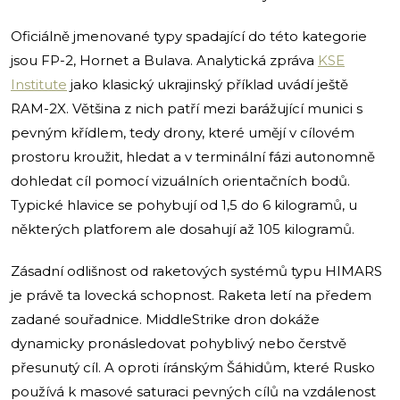
Oficiálně jmenované typy spadající do této kategorie
jsou FP-2, Hornet a Bulava. Analytická zpráva
KSE
Institute
jako klasický ukrajinský příklad uvádí ještě
RAM-2X. Většina z nich patří mezi barážující munici s
pevným křídlem, tedy drony, které umějí v cílovém
prostoru kroužit, hledat a v terminální fázi autonomně
dohledat cíl pomocí vizuálních orientačních bodů.
Typické hlavice se pohybují od 1,5 do 6 kilogramů, u
některých platforem ale dosahují až 105 kilogramů.
Zásadní odlišnost od raketových systémů typu HIMARS
je právě ta lovecká schopnost. Raketa letí na předem
zadané souřadnice. MiddleStrike dron dokáže
dynamicky pronásledovat pohyblivý nebo čerstvě
přesunutý cíl. A oproti íránským Šáhidům, které Rusko
používá k masové saturaci pevných cílů na vzdálenost