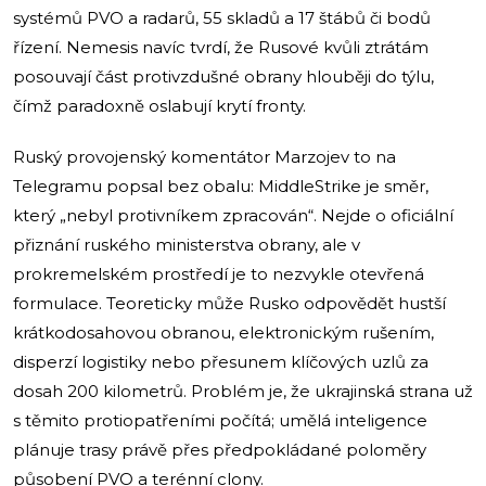
systémů PVO a radarů, 55 skladů a 17 štábů či bodů
řízení. Nemesis navíc tvrdí, že Rusové kvůli ztrátám
posouvají část protivzdušné obrany hlouběji do týlu,
čímž paradoxně oslabují krytí fronty.
Ruský provojenský komentátor Marzojev to na
Telegramu popsal bez obalu: MiddleStrike je směr,
který „nebyl protivníkem zpracován“. Nejde o oficiální
přiznání ruského ministerstva obrany, ale v
prokremelském prostředí je to nezvykle otevřená
formulace. Teoreticky může Rusko odpovědět hustší
krátkodosahovou obranou, elektronickým rušením,
disperzí logistiky nebo přesunem klíčových uzlů za
dosah 200 kilometrů. Problém je, že ukrajinská strana už
s těmito protiopatřeními počítá; umělá inteligence
plánuje trasy právě přes předpokládané poloměry
působení PVO a terénní clony.