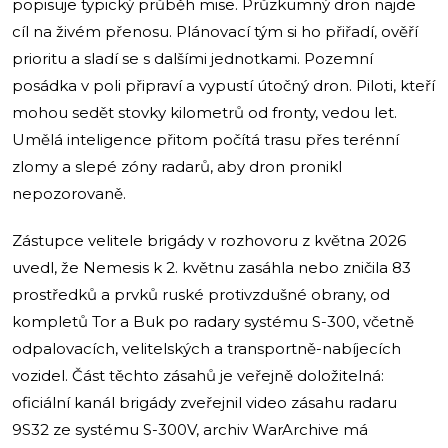
popisuje typický průběh mise. Průzkumný dron najde
cíl na živém přenosu. Plánovací tým si ho přiřadí, ověří
prioritu a sladí se s dalšími jednotkami. Pozemní
posádka v poli připraví a vypustí útočný dron. Piloti, kteří
mohou sedět stovky kilometrů od fronty, vedou let.
Umělá inteligence přitom počítá trasu přes terénní
zlomy a slepé zóny radarů, aby dron pronikl
nepozorovaně.
Zástupce velitele brigády v rozhovoru z května 2026
uvedl, že Nemesis k 2. květnu zasáhla nebo zničila 83
prostředků a prvků ruské protivzdušné obrany, od
kompletů Tor a Buk po radary systému S-300, včetně
odpalovacích, velitelských a transportně-nabíjecích
vozidel. Část těchto zásahů je veřejně doložitelná:
oficiální kanál brigády zveřejnil video zásahu radaru
9S32 ze systému S-300V, archiv WarArchive má