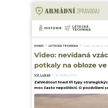
LETECKÁ
HISTORIE
TECHNIKA
DOMŮ
LETECKÁ TECHNIKA
Video: nevídaná vzá
Video: nevídaná vzá
potkaly na obloze ve
Vít Lukáš
16. ledna 2023
Zahlédnout hned tři typy strategick
moc často nepoštěstí. O pozdvižení s