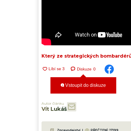
Který ze strategických bombardérů
Diskuze
0
Vstoupit do diskuze
Autor článku
Vít Lukáš
Zpravodajství
|
PŘEČTENÍ:
17199