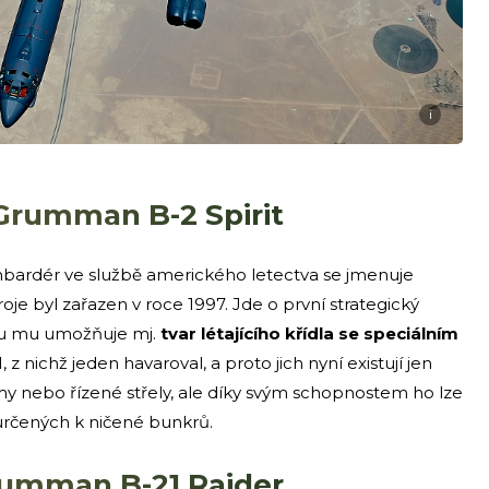
i
Grumman B-2 Spirit
ombardér ve službě amerického letectva se jmenuje
je byl zařazen v roce 1997. Jde o první strategický
ou mu umožňuje mj.
tvar létajícího křídla se speciálním
 z nichž jeden havaroval, a proto jich nyní existují jen
my nebo řízené střely, ale díky svým schopnostem ho lze
určených k ničené bunkrů.
rumman B-21 Raider