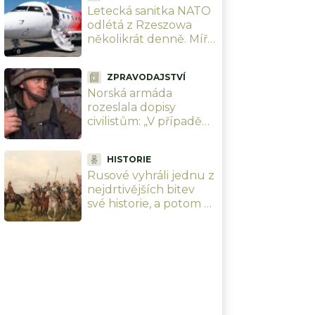
Letecká sanitka NATO
odlétá z Rzeszowa
několikrát denně. Míří
pouze do Německa a
Rakouska
ZPRAVODAJSTVÍ
Norská armáda
rozeslala dopisy
civilistům: „V případě
války s Ruskem vám
zabavíme domy i
HISTORIE
auta.“ Nejhorší krize
Rusové vyhráli jednu z
od roku 1945
nejdrtivějších bitev
své historie, a potom o
ní 350 let mlčeli. Až
teď ji vrací do učebnic