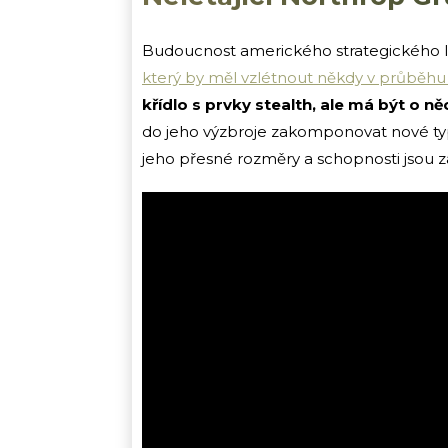
Budoucnost amerického strategického l
který by měl vzlétnout někdy v průběhu
křídlo s prvky stealth, ale má být o ně
do jeho výzbroje zakomponovat nové typy
jeho přesné rozměry a schopnosti jsou