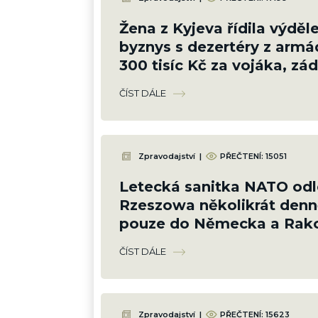
Žena z Kyjeva řídila výděl
byznys s dezertéry z armá
300 tisíc Kč za vojáka, záda
policista
ČÍST DÁLE
Zpravodajství
|
PŘEČTENÍ:
15051
Letecká sanitka NATO odl
Rzeszowa několikrát denně
pouze do Německa a Rak
ČÍST DÁLE
Zpravodajství
|
PŘEČTENÍ:
15623