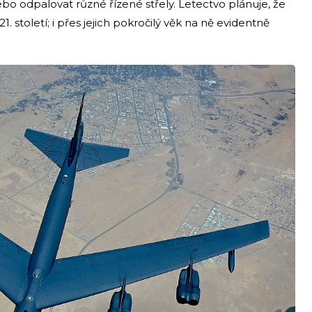
o odpalovat různé řízené střely. Letectvo plánuje, že
. století; i přes jejich pokročilý věk na ně evidentně