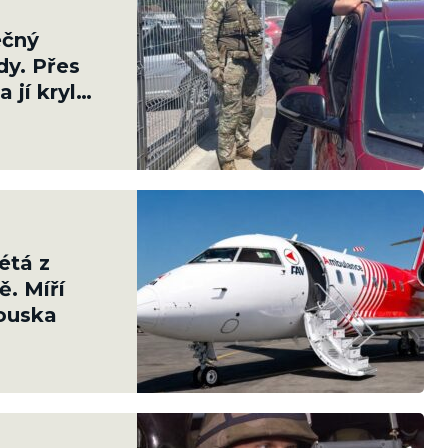
ečný
dy. Přes
 jí kryl
étá z
. Míří
ouska