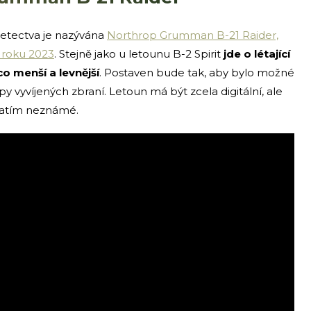
etectva je nazývána
Northrop Grumman B-21 Raider,
 roku 2023
. Stejně jako u letounu B-2 Spirit
jde o létající
co menší a levnější
. Postaven bude tak, aby bylo možné
 vyvíjených zbraní. Letoun má být zcela digitální, ale
 zatím neznámé.