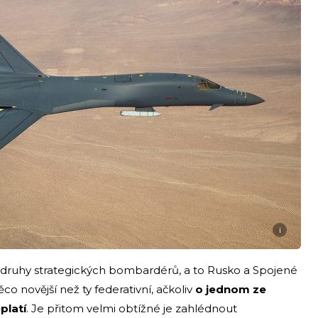
i
i druhy strategických bombardérů, a to Rusko a Spojené
co novější než ty federativní, ačkoliv
o jednom ze
platí
. Je přitom velmi obtížné je zahlédnout