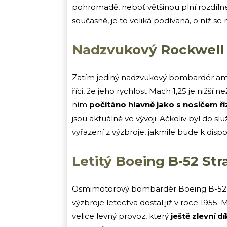
pohromadě, neboť většinou plní rozdíln
současně, je to veliká podívaná, o níž s
Nadzvukový Rockwell 
Zatím jediný nadzvukový bombardér amer
říci, že jeho rychlost Mach 1,25 je nižší
ním
počítáno hlavně jako s nosičem ří
jsou aktuálně ve vývoji. Ačkoliv byl do s
vyřazení z výzbroje, jakmile bude k disp
Letitý Boeing B-52 Str
Osmimotorový bombardér Boeing B-52 S
výzbroje letectva dostal již v roce 1955. 
velice levný provoz, který
ještě zlevní 