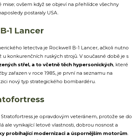
é mise; ovšem když se objeví na přehlídce všechny
e naposledy postaraly USA.
B-1 Lancer
ického letectva je Rockwell B-1 Lancer, ačkoli nutno
 než u konkurenčních ruských strojů. V současné době je s
zených střel, a to včetně těch hypersonických
, které
lužby zařazen v roce 1985, je první na seznamu na
ozici nový typ strategického bombardéru.
atofortress
tratofortress je opravdovým veteránem, protože se do
Má ale vynikající letové vlastnosti, dobrou nosnost a
díky probíhající modernizaci a úspornějším motorům
.