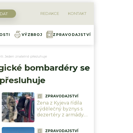
REDAKCE
KONTAKT
OSTI
VÝZBROJ
ZPRAVODAJSTVÍ
íli. Jeden znatelně přesluhuje
egické bombardéry se
 přesluhuje
ZPRAVODAJSTVÍ
Žena z Kyjeva řídila
výdělečný byznys s
dezertéry z armády.
Přes 300 tisíc Kč za
vojáka, záda jí kryl
ZPRAVODAJSTVÍ
policista