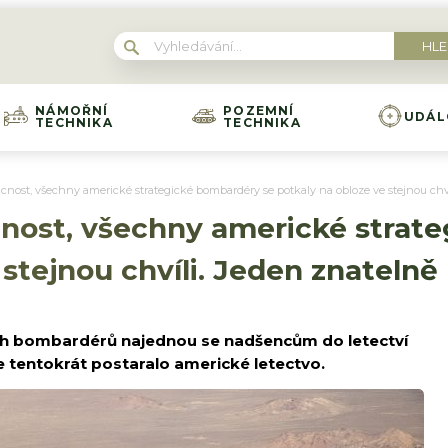
NÁMOŘNÍ
POZEMNÍ
UDÁL
TECHNIKA
TECHNIKA
cnost, všechny americké strategické bombardéry se potkaly na obloze ve stejnou chv
cnost, všechny americké strat
 stejnou chvíli. Jeden znatelně
ých bombardérů najednou se nadšencům do letectví
e tentokrát postaralo americké letectvo.