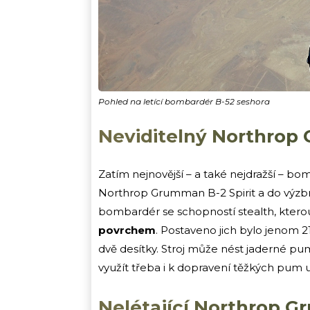
Pohled na letící bombardér B-52 seshora
Neviditelný Northrop 
Zatím nejnovější – a také nejdražší – b
Northrop Grumman B-2 Spirit a do výzbro
bombardér se schopností stealth, kter
povrchem
. Postaveno jich bylo jenom 21,
dvě desítky. Stroj může nést jaderné pu
využít třeba i k dopravení těžkých pum 
Nelétající Northrop G