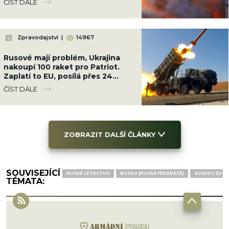
ČÍST DÁLE
Zpravodajství
|
14967
Rusové mají problém, Ukrajina
nakoupí 100 raket pro Patriot.
Zaplatí to EU, posílá přes 24
miliard Kč
ČÍST DÁLE
ZOBRAZIT DALŠÍ ČLÁNKY
SOUVISEJÍCÍ
RUSKÉ LETECTVO
RUSKO (RUSKÁ FEDERACE)
SUCHOJ SU-5
TÉMATA: