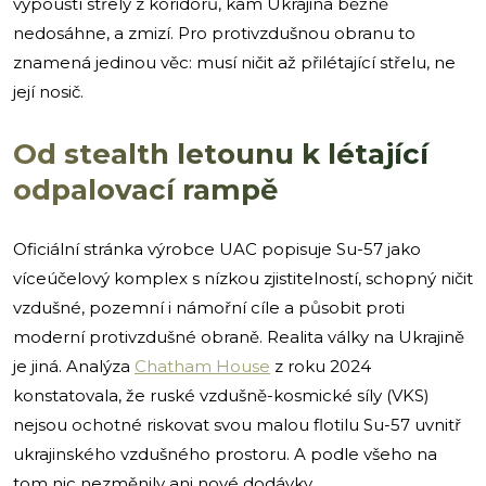
vypouští střely z koridorů, kam Ukrajina běžně
nedosáhne, a zmizí. Pro protivzdušnou obranu to
znamená jedinou věc: musí ničit až přilétající střelu, ne
její nosič.
Od stealth letounu k létající
odpalovací rampě
Oficiální stránka výrobce UAC popisuje Su-57 jako
víceúčelový komplex s nízkou zjistitelností, schopný ničit
vzdušné, pozemní i námořní cíle a působit proti
moderní protivzdušné obraně. Realita války na Ukrajině
je jiná. Analýza
Chatham House
z roku 2024
konstatovala, že ruské vzdušně-kosmické síly (VKS)
nejsou ochotné riskovat svou malou flotilu Su-57 uvnitř
ukrajinského vzdušného prostoru. A podle všeho na
tom nic nezměnily ani nové dodávky.