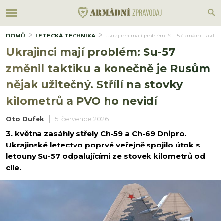
DOMŮ
LETECKÁ TECHNIKA
Ukrajinci mají problém: Su-57 změnil taktik
Ukrajinci mají problém: Su-57
změnil taktiku a konečně je Rusům
nějak užitečný. Střílí na stovky
kilometrů a PVO ho nevidí
Oto Dufek
5. července 2026
3. května zasáhly střely Ch-59 a Ch-69 Dnipro.
Ukrajinské letectvo poprvé veřejně spojilo útok s
letouny Su-57 odpalujícími ze stovek kilometrů od
cíle.