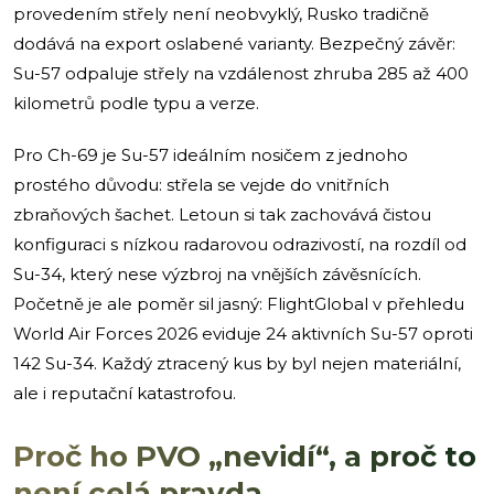
provedením střely není neobvyklý, Rusko tradičně
dodává na export oslabené varianty. Bezpečný závěr:
Su-57 odpaluje střely na vzdálenost zhruba 285 až 400
kilometrů podle typu a verze.
Pro Ch-69 je Su-57 ideálním nosičem z jednoho
prostého důvodu: střela se vejde do vnitřních
zbraňových šachet. Letoun si tak zachovává čistou
konfiguraci s nízkou radarovou odrazivostí, na rozdíl od
Su-34, který nese výzbroj na vnějších závěsnících.
Početně je ale poměr sil jasný: FlightGlobal v přehledu
World Air Forces 2026 eviduje 24 aktivních Su-57 oproti
142 Su-34. Každý ztracený kus by byl nejen materiální,
ale i reputační katastrofou.
Proč ho PVO „nevidí“, a proč to
není celá pravda