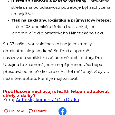
Hustší síť senzorů a včasné výstrahy
– nízkoletící
střela s malou odrazivostí potřebuje být zachycena
co nejdříve.
Tlak na základny, logistiku a průmyslový řetězec
– těch 103 podniků a třetina bez sankcí jsou
legitimní cíle diplomatického i kinetického tlaku.
Su-57 našel svou válečnou roli ne jako letecký
dominátor, ale jako drahá, šetřená a opatrně
nasazovaná součást ruské úderné architektury. Pro
Ukrajinu to znamená jednu nepříjemnou věc: boj se
přesouvá od nosiče ke střele. A střel může být vždy víc
než interceptorů, které je mají zastavit.
Proč Rusové nechávají stealth letoun odpalovat
střely z dálky?
Zdroj:
Autorský komentář Oto Dufka
Diskuze
8