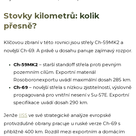
Stovky kilometrů: kolik
přesně?
Klíčovou zbraní v této rovnici jsou střely Ch-59MK2 a
novější Ch-69. A právě u dosahu panuje zajímavý rozpor.
Ch-59MK2
– starší standoff střela proti pevným
pozemním cílům. Exportní materiál
Rosoboronexportu uvádí maximální dosah 285 km.
Ch-69
– novější střela s nízkou zjistitelností, výslovně
propagovaná pro vnitřní nesení v Su-57E. Exportní
specifikace uvádí dosah 290 km.
Jenže
IISS
ve své strategické analýze evropské
protivzdušné obrany pracuje u ruské verze Ch-69 s
přibližně 400 km. Rozdíl mezi exportním a domácím