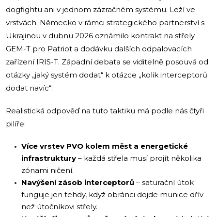
dogfightu ani v jednom zázračném systému. Leží ve
vrstvách. Německo v rámci strategického partnerství s
Ukrajinou v dubnu 2026 oznámilo kontrakt na střely
GEM-T pro Patriot a dodávku dalších odpalovacích
zařízení IRIS-T. Západní debata se viditelně posouvá od
otázky „jaký systém dodat“ k otázce „kolik interceptorů
dodat navíc“.
Realistická odpověď na tuto taktiku má podle nás čtyři
pilíře:
Více vrstev PVO kolem měst a energetické
infrastruktury
– každá střela musí projít několika
zónami ničení.
Navýšení zásob interceptorů
– saturační útok
funguje jen tehdy, když obránci dojde munice dřív
než útočníkovi střely.