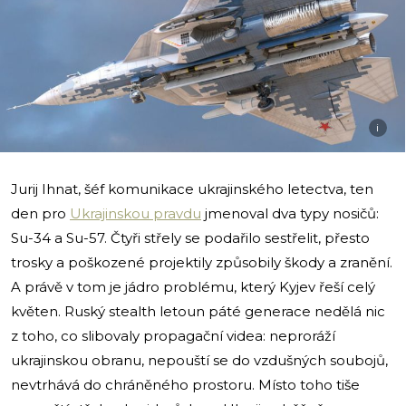
i
Jurij Ihnat, šéf komunikace ukrajinského letectva, ten
den pro
Ukrajinskou pravdu
jmenoval dva typy nosičů:
Su-34 a Su-57. Čtyři střely se podařilo sestřelit, přesto
trosky a poškozené projektily způsobily škody a zranění.
A právě v tom je jádro problému, který Kyjev řeší celý
květen. Ruský stealth letoun páté generace nedělá nic
z toho, co slibovaly propagační videa: neproráží
ukrajinskou obranu, nepouští se do vzdušných soubojů,
nevtrhává do chráněného prostoru. Místo toho tiše