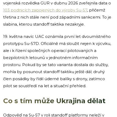
vojenská rozvědka GUR v dubnu 2026 zveřejnila data o
103 podnicích zapojených do výroby Su-57
, přičemž
třetina z nich stále není pod západními sankcemi. To je
slabina, kterou standoff taktika nezakryje.
19. května navíc UAC oznámila první let dvoumístného
prototypu Su-57D. Oficiálně má sloužit nejen k výcviku,
ale i k řízení společných operací pilotovaných a
bezpilotních letounů v jednotném informačním
prostoru. Pokud by se tato varianta dostala do služby,
mohla by posunout standoff taktiku ještě dál; druhý
člen posádky by řídil úderné balíky s drony, zatímco
pilot se soustředí na let a situační přehled.
Co s tím může Ukrajina dělat
Odpověď na Su-57 v roli standoff platformy neleží v