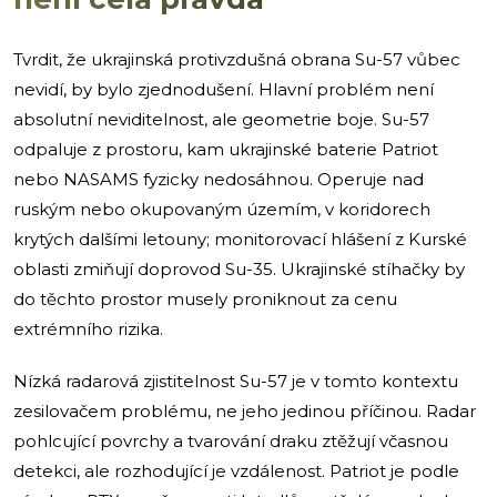
Tvrdit, že ukrajinská protivzdušná obrana Su-57 vůbec
nevidí, by bylo zjednodušení. Hlavní problém není
absolutní neviditelnost, ale geometrie boje. Su-57
odpaluje z prostoru, kam ukrajinské baterie Patriot
nebo NASAMS fyzicky nedosáhnou. Operuje nad
ruským nebo okupovaným územím, v koridorech
krytých dalšími letouny; monitorovací hlášení z Kurské
oblasti zmiňují doprovod Su-35. Ukrajinské stíhačky by
do těchto prostor musely proniknout za cenu
extrémního rizika.
Nízká radarová zjistitelnost Su-57 je v tomto kontextu
zesilovačem problému, ne jeho jedinou příčinou. Radar
pohlcující povrchy a tvarování draku ztěžují včasnou
detekci, ale rozhodující je vzdálenost. Patriot je podle