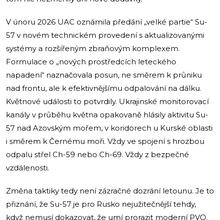
V únoru 2026 UAC oznámila předání „velké partie“ Su-
57 v novém technickém provedení s aktualizovanými
systémy a rozšířeným zbraňovým komplexem.
Formulace o „nových prostředcích leteckého
napadení“ naznačovala posun, ne směrem k průniku
nad frontu, ale k efektivnějšímu odpalování na dálku.
Květnové události to potvrdily. Ukrajinské monitorovací
kanály v průběhu května opakovaně hlásily aktivitu Su-
57 nad Azovským mořem, v koridorech u Kurské oblasti
i směrem k Černému moři. Vždy ve spojení s hrozbou
odpalu střel Ch-59 nebo Ch-69. Vždy z bezpečné
vzdálenosti.
Změna taktiky tedy není zázračné dozrání letounu. Je to
přiznání, že Su-57 je pro Rusko nejužitečnější tehdy,
když nemusí dokazovat, že umí prorazit moderní PVO.