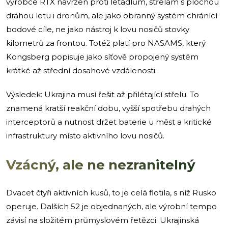
výrobce RTX navržen proti letadlům, střelám s plochou
dráhou letu i dronům, ale jako obranný systém chránící
bodové cíle, ne jako nástroj k lovu nosičů stovky
kilometrů za frontou. Totéž platí pro NASAMS, který
Kongsberg popisuje jako síťově propojený systém
krátké až střední dosahové vzdálenosti.
Výsledek: Ukrajina musí řešit až přilétající střelu. To
znamená kratší reakční dobu, vyšší spotřebu drahých
interceptorů a nutnost držet baterie u měst a kritické
infrastruktury místo aktivního lovu nosičů.
Vzácný, ale ne nezranitelný
Dvacet čtyři aktivních kusů, to je celá flotila, s níž Rusko
operuje. Dalších 52 je objednaných, ale výrobní tempo
závisí na složitém průmyslovém řetězci. Ukrajinská