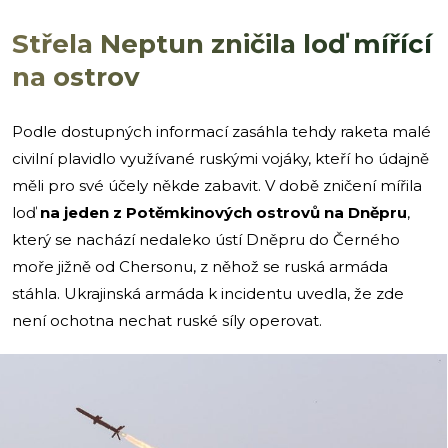
Střela Neptun zničila loď mířící
na ostrov
Podle dostupných informací zasáhla tehdy raketa malé
civilní plavidlo využívané ruskými vojáky, kteří ho údajně
měli pro své účely někde zabavit. V době zničení mířila
loď
na jeden z Potěmkinových ostrovů na Dněpru
,
který se nachází nedaleko ústí Dněpru do Černého
moře jižně od Chersonu, z něhož se ruská armáda
stáhla. Ukrajinská armáda k incidentu uvedla, že zde
není ochotna nechat ruské síly operovat.