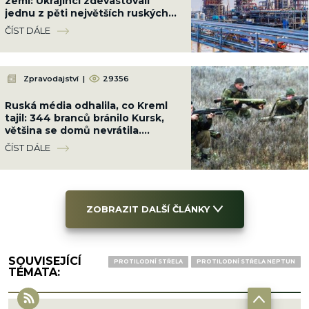
zemi: Ukrajinci zdevastovali
jednu z pěti největších ruských
rafinerií 700 km od hranic i lodě
ČÍST DÁLE
FSB
Zpravodajství
|
29356
Ruská média odhalila, co Kreml
tajil: 344 branců bránilo Kursk,
většina se domů nevrátila.
Ukrajinci je pohřbili
ČÍST DÁLE
ZOBRAZIT DALŠÍ ČLÁNKY
SOUVISEJÍCÍ
PROTILODNÍ STŘELA
PROTILODNÍ STŘELA NEPTUN
TÉMATA: