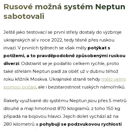
Rusové možná systém Neptun
sabotovali
Ještě jako testovací se první střely dostaly do výzbroje
ukrajinských sil v roce 2022, tedy těsně přes ruskou
invazí. V prvních týdnech se však měly
potýkat s
potížemi, a to pravděpodobně způsobenými ruskou
diverzí
. Odstranit se je podařilo celkem rychle, proto
také střelám Neptun padl za oběť už v dubnu téhož
roku křižník Moskva. Ukrajinské straně tehdy
mělo velmi
pomoci počasí
, ale i bezstarostnost ruských námořníků.
Rakety využívané do systému Neptun jsou přes 5 metrů
dlouhé a mají hmotnost 870 kilogramů; z toho 150 kg
připadá na bojovou hlavici. Jejich dolet vychází až na
280 kilometrů a
pohybují se podzvukovou rychlostí