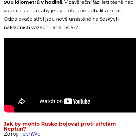
900 kilometrů v hodině
. V závěreční fázi letí těsně nad
vodní hladinou, aby je bylo obtížné odhalit a zničit.
Odpalovače střel jsou nově umístěné na českých
nákladních vozech Tatra T815-7.
Jak by mohlo Rusko bojovat proti střelám
Neptun?
Zdroj:
TechWp