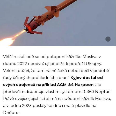
i
Větší ruské lodě se od potopení křižníku Moskva v
dubnu 2022 neodvažují přiblížit k pobřeží Ukrajiny.
Velení totiž ví, že tam na ně čeká nebezpečí v podobě
řady účinných protilodních zbraní.
Kyjev dostal od
svých spojenců například AGM-84 Harpoon
, ale
především disponuje vlastím systémem R-360 Neptun.
Právě dvojice jejich střel má na svědomí křižník Moskva,
a v lednu 2023 poslaly ke dnu i malé plavidlo na
Dněpru.