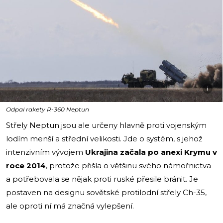
i
Odpal rakety R-360 Neptun
Střely Neptun jsou ale určeny hlavně proti vojenským
lodím menší a střední velikosti. Jde o systém, s jehož
intenzivním vývojem
Ukrajina začala po anexi Krymu v
roce 2014
, protože přišla o většinu svého námořnictva
a potřebovala se nějak proti ruské přesile bránit. Je
postaven na designu sovětské protilodní střely Ch-35,
ale oproti ní má značná vylepšení.