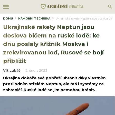
DOMŮ
NÁMOŘNÍ TECHNIKA
Ukrajinské rakety Neptun jsou doslova bičem 
Ukrajinské rakety Neptun jsou
doslova bičem na ruské lodě: ke
dnu poslaly křižník Moskva i
zrekvírovanou loď, Rusové se bojí
přiblížit
Vít Lukáš
2. února 2023
Ukrajina dokáže své pobřeží ubránit díky vlastním
protilodním střelám Neptun, ale má i systémy ze
zahraničí. Ruské lodě se jim nemohou bránit.