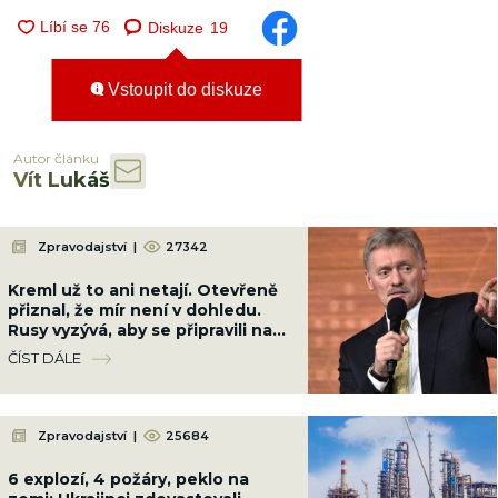
Diskuze
19
Vstoupit do diskuze
Autor článku
Vít Lukáš
Zpravodajství
|
27342
Kreml už to ani netají. Otevřeně
přiznal, že mír není v dohledu.
Rusy vyzývá, aby se připravili na
dlouhou válku
ČÍST DÁLE
Zpravodajství
|
25684
6 explozí, 4 požáry, peklo na