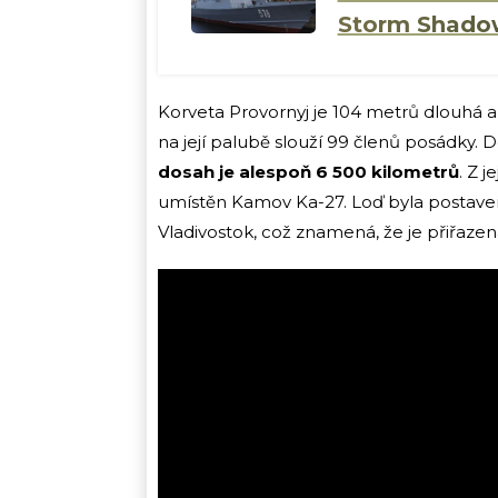
Storm Shadow,
Korveta Provornyj je 104 metrů dlouhá a
na její palubě slouží 99 členů posádky
dosah je alespoň 6 500 kilometrů
. Z 
umístěn Kamov Ka-27. Loď byla postave
Vladivostok, což znamená, že je přiřazena 