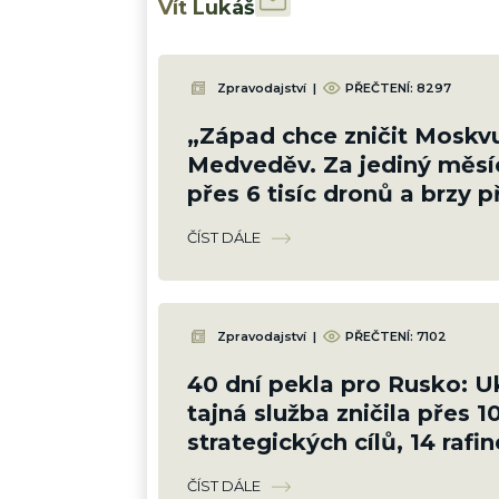
Vít Lukáš
Zpravodajství
|
PŘEČTENÍ:
8297
„Západ chce zničit Moskvu
Medveděv. Za jediný měsí
přes 6 tisíc dronů a brzy p
zbraně, které nezastaví
ČÍST DÁLE
Zpravodajství
|
PŘEČTENÍ:
7102
40 dní pekla pro Rusko: U
tajná služba zničila přes 1
strategických cílů, 14 rafine
vyřadila 5 000 okupantů
ČÍST DÁLE