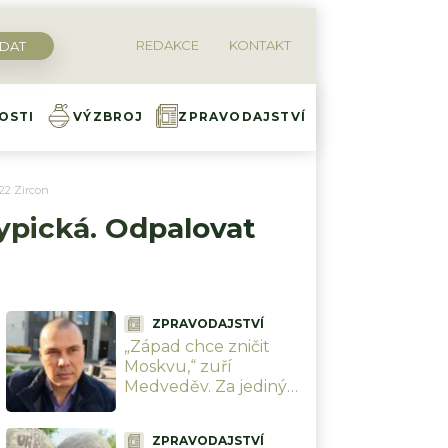
REDAKCE
KONTAKT
OSTI
VÝZBROJ
ZPRAVODAJSTVÍ
22 Zircon
ypická. Odpalovat
ZPRAVODAJSTVÍ
„Západ chce zničit
Moskvu,“ zuří
Medveděv. Za jediný
měsíc schytala přes 6
tisíc dronů a brzy
ZPRAVODAJSTVÍ
přijdou zbraně, které