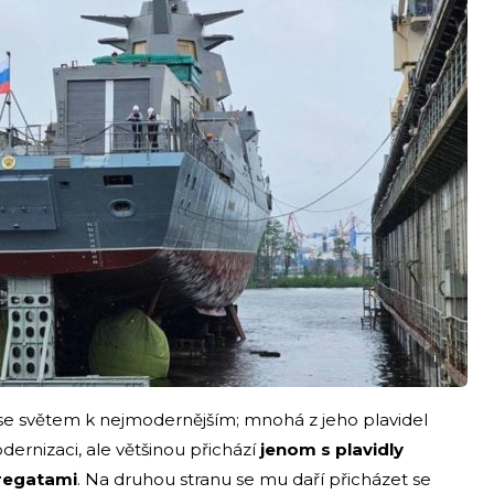
i
se světem k nejmodernějším; mnohá z jeho plavidel
ernizaci, ale většinou přichází
jenom s plavidly
fregatami
. Na druhou stranu se mu daří přicházet se