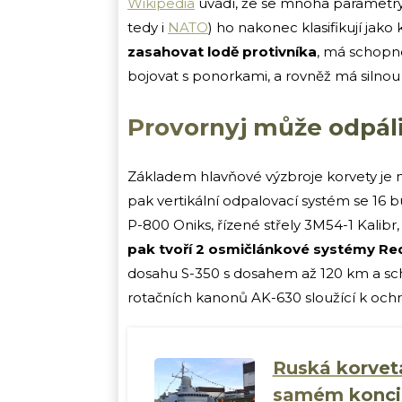
Wikipedia
uvádí, že se mnoha parametry 
tedy i
NATO
) ho nakonec klasifikují jako
zasahovat lodě protivníka
, má schopno
bojovat s ponorkami, a rovněž má silno
Provornyj může odpáli
Základem hlavňové výzbroje korvety je n
pak vertikální odpalovací systém se 16 
P-800 Oniks, řízené střely 3M54-1 Kalibr
pak tvoří 2 osmičlánkové systémy Re
dosahu S-350 s dosahem až 120 km a schop
rotačních kanonů AK-630 sloužící k ochr
Ruská korvet
samém konci Kr