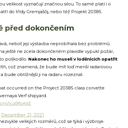
 velikost vyznačují značnou silou. To samé platí i o
tří do třídy Gremjaščij, nebo též Projekt 20385.
ně před dokončením
ímavá, neboť její výstavba neprobíhala bez problémů.
21 na ještě ne zcela dokončeném plavidle vypukl požár,
to poškodilo.
Nakonec ho museli v loděnicích opatřit
stealth, což znamená, že bude mít loď menší radarovou
 a bude obtížnější ji na radaru rozeznat.
that occurred on the Project 20385 class corvette
vernaya Verf shipyard.
.com/Icq9foAjtE
)
December 21, 2021
nezvykle velikých rozměrů, což se týká i výzbroje.