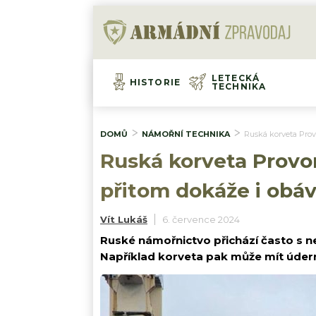
LETECKÁ
HISTORIE
TECHNIKA
DOMŮ
NÁMOŘNÍ TECHNIKA
Ruská korveta Prov
Ruská korveta Provor
přitom dokáže i obáv
Vít Lukáš
6. července 2024
Ruské námořnictvo přichází často s n
Například korveta pak může mít údern