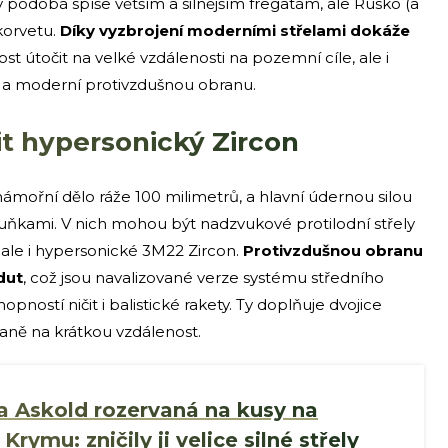
podobá spíše větším a silnějším fregatám, ale Rusko (a
 korvetu.
Díky vyzbrojení moderními střelami dokáže
st útočit na velké vzdálenosti na pozemní cíle, ale i
u a moderní protivzdušnou obranu.
t hypersonický Zircon
ámořní dělo ráže 100 milimetrů, a hlavní údernou silou
buňkami. V nich mohou být nadzvukové protilodní střely
, ale i hypersonické 3M22 Zircon.
Protivzdušnou obranu
dut
, což jsou navalizované verze systému středního
ností ničit i balistické rakety. Ty doplňuje dvojice
aně na krátkou vzdálenost.
a Askold rozervaná na kusy na
ymu: zničily ji velice silné střely