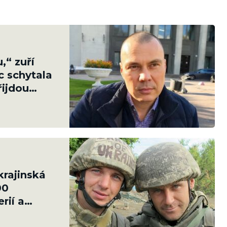
,“ zuří
c schytala
řijdou
krajinská
00
rií a