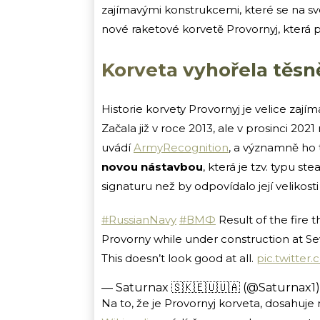
zajímavými konstrukcemi, které se na svou
nové raketové korvetě Provornyj, která pa
Korveta vyhořela těs
Historie korvety Provornyj je velice zaj
Začala již v roce 2013, ale v prosinci 20
uvádí
ArmyRecognition
, a významně ho 
novou nástavbou
, která je tzv. typu 
signaturu než by odpovídalo její velikosti
#RussianNavy
#ВМФ
Result of the fire 
Provorny while under construction at Se
This doesn’t look good at all.
pic.twitter
— Saturnax 🇸🇰🇪🇺🇺🇦 (@Saturnax1
Na to, že je Provornyj korveta, dosahuje 