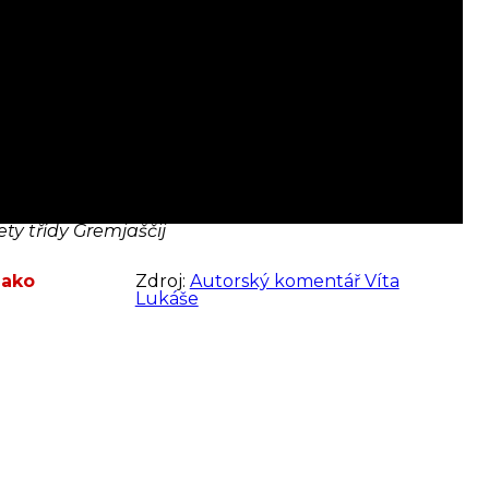
ty třídy Gremjaščij
jako
Zdroj:
Autorský komentář Víta
Lukáše