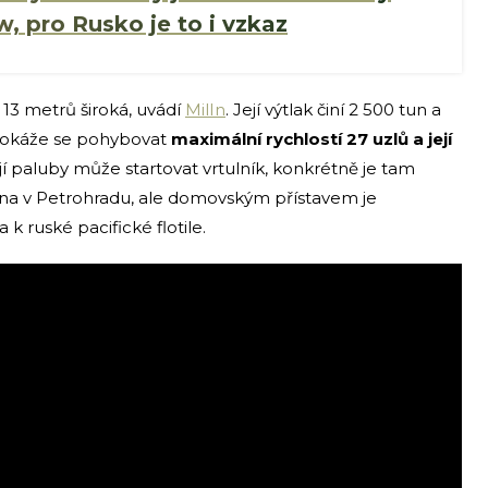
 pro Rusko je to i vzkaz
 13 metrů široká, uvádí
MilIn
. Její výtlak činí 2 500 tun a
. Dokáže se pohybovat
maximální rychlostí 27 uzlů a její
její paluby může startovat vrtulník, konkrétně je tam
na v Petrohradu, ale domovským přístavem je
k ruské pacifické flotile.