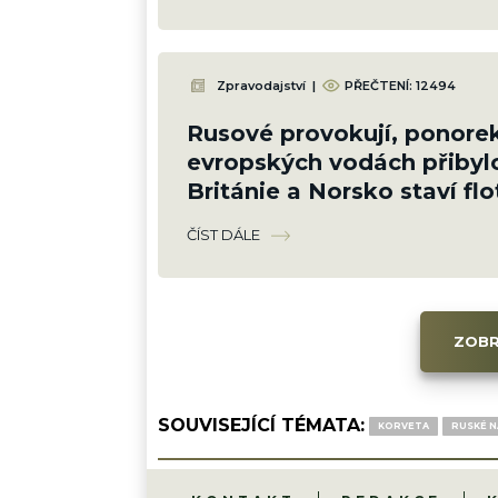
Zpravodajství
|
PŘEČTENÍ:
12494
Rusové provokují, ponore
evropských vodách přibyl
Británie a Norsko staví flot
fregat, která je bude lovit
ČÍST DÁLE
ZOBR
SOUVISEJÍCÍ TÉMATA:
KORVETA
RUSKÉ 