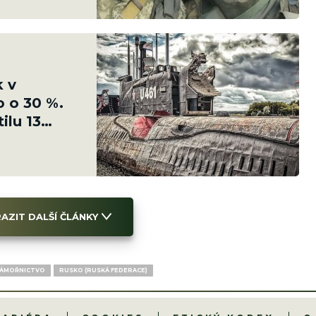
k v
o o 30 %.
ilu 13
AZIT DALŠÍ ČLÁNKY
NÁMOŘNICTVO
RUSKO (RUSKÁ FEDERACE)