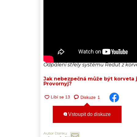
Odpálení střely systému Redut z korve
Jak nebezpečná může být korveta 
Provornyj?
Diskuze
1
Vstoupit do diskuze
Autor článku