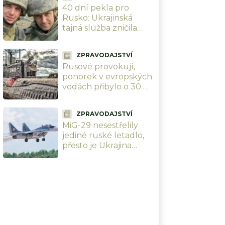
40 dní pekla pro
nezastaví
Rusko: Ukrajinská
tajná služba zničila
přes 100 strategických
cílů, 14 rafinerií a
ZPRAVODAJSTVÍ
vyřadila 5 000
Rusové provokují,
okupantů
ponorek v evropských
vodách přibylo o 30 %.
Británie a Norsko staví
flotilu 13 fregat, která
ZPRAVODAJSTVÍ
je bude lovit
MiG-29 nesestřelily
jediné ruské letadlo,
přesto je Ukrajina
zoufale potřebuje a
Rusové se bojí. Polsko
jí pošle své poslední