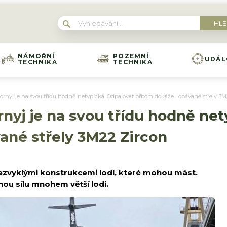
NÁMOŘNÍ
POZEMNÍ
UDÁL
TECHNIKA
TECHNIKA
ornyj je na svou třídu hodně netypická. Odpalovat přitom dokáže i obávané střely 3M
nyj je na svou třídu hodně net
ané střely 3M22 Zircon
ezvyklými konstrukcemi lodí, které mohou mást.
ou sílu mnohem větší lodi.