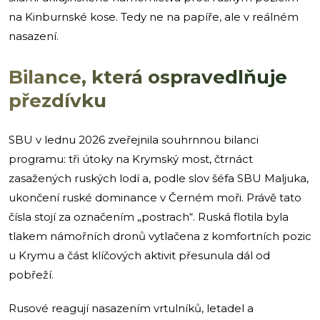
na Kinburnské kose. Tedy ne na papíře, ale v reálném
nasazení.
Bilance, která ospravedlňuje
přezdívku
SBU v lednu 2026 zveřejnila souhrnnou bilanci
programu: tři útoky na Krymský most, čtrnáct
zasažených ruských lodí a, podle slov šéfa SBU Maljuka,
ukončení ruské dominance v Černém moři. Právě tato
čísla stojí za označením „postrach“. Ruská flotila byla
tlakem námořních dronů vytlačena z komfortních pozic
u Krymu a část klíčových aktivit přesunula dál od
pobřeží.
Rusové reagují nasazením vrtulníků, letadel a