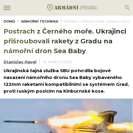
DOMŮ
NÁMOŘNÍ TECHNIKA
Postrach z Černého moře. Ukrajinci přišrou
Postrach z Černého moře. Ukrajinci
přišroubovali rakety z Gradu na
námořní dron Sea Baby
Stanislav Havel
10. května 2026
Ukrajinská tajná služba SBU potvrdila bojové
nasazení námořního dronu Sea Baby vybaveného
122mm raketami kompatibilními se systémem Grad,
proti ruským pozicím na Kinburnské kose.