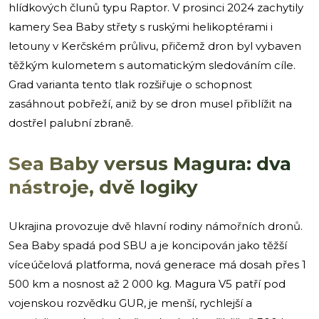
hlídkových člunů typu Raptor. V prosinci 2024 zachytily
kamery Sea Baby střety s ruskými helikoptérami i
letouny v Kerčském průlivu, přičemž dron byl vybaven
těžkým kulometem s automatickým sledováním cíle.
Grad varianta tento tlak rozšiřuje o schopnost
zasáhnout pobřeží, aniž by se dron musel přiblížit na
dostřel palubní zbraně.
Sea Baby versus Magura: dva
nástroje, dvě logiky
Ukrajina provozuje dvě hlavní rodiny námořních dronů.
Sea Baby spadá pod SBU a je koncipován jako těžší
víceúčelová platforma, nová generace má dosah přes 1
500 km a nosnost až 2 000 kg. Magura V5 patří pod
vojenskou rozvědku GUR, je menší, rychlejší a