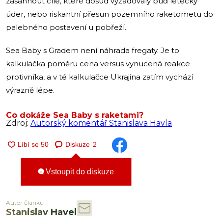
zasáhnout cíle, které dosud vyžadovaly buď letecký
úder, nebo riskantní přesun pozemního raketometu do
palebného postavení u pobřeží.
Sea Baby s Gradem není náhrada fregaty. Je to
kalkulačka poměru cena versus vynucená reakce
protivníka, a v té kalkulačce Ukrajina zatím vychází
výrazně lépe.
Co dokáže Sea Baby s raketami?
Zdroj:
Autorský komentář Stanislava Havla
Diskuze
2
Vstoupit do diskuze
Autor článku
Stanislav Havel