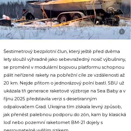
i
Šestimetrový bezpilotní člun, který ještě před dvěma
lety sloužil výhradně jako sebevražedný nosič výbušniny,
se proměnil v modulární bojovou platformu schopnou
pálit neřízené rakety na pobřežní cíle ze vzdálenosti až
20 km. Nejde přitom o jednorázový polní bastl. SBU už
ukázala tři generace raketové výzbroje na Sea Baby a v
říjnu 2025 představila verzi s desetiranným
odpalovačem Grad. Ukrajina tím získala levný způsob,
jak přenést palebnou podporu do zón, kam by klasická
loď nebo pozemní raketomet BM-21 dojely s
nesrovnatelně vyšším rizikem.