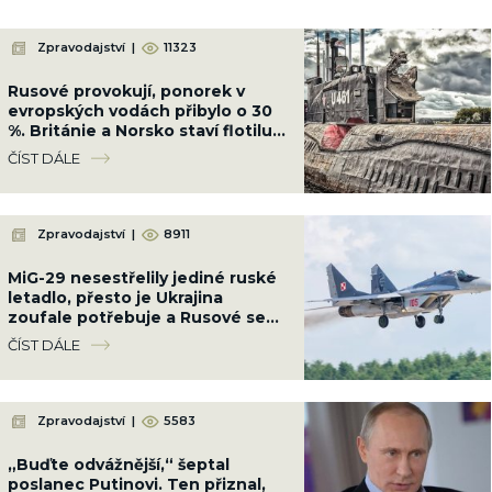
Zpravodajství
|
11323
Rusové provokují, ponorek v
evropských vodách přibylo o 30
%. Británie a Norsko staví flotilu
13 fregat, která je bude lovit
ČÍST DÁLE
Zpravodajství
|
8911
MiG-29 nesestřelily jediné ruské
letadlo, přesto je Ukrajina
zoufale potřebuje a Rusové se
bojí. Polsko jí pošle své poslední
ČÍST DÁLE
Zpravodajství
|
5583
„Buďte odvážnější,“ šeptal
poslanec Putinovi. Ten přiznal,