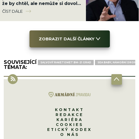
že by chtěl, ale nemůže si dovolit
další ztráty
ČÍST DÁLE
ZOBRAZIT DALŠÍ ČLÁNKY
SOUVISEJÍCÍ
SALVOVÝ RAKETOMET BM-21 GRAD
SEA BABY, NÁMOŘNÍ DRON
TÉMATA:
KONTAKT
REDAKCE
KARIÉRA
COOKIES
ETICKÝ KODEX
O NÁS