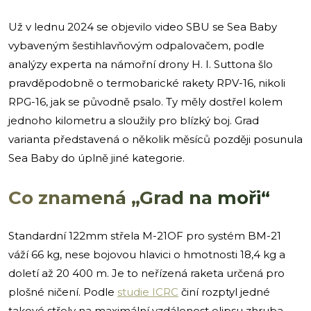
Už v lednu 2024 se objevilo video SBU se Sea Baby
vybaveným šestihlavňovým odpalovačem, podle
analýzy experta na námořní drony H. I. Suttona šlo
pravděpodobně o termobarické rakety RPV-16, nikoli
RPG-16, jak se původně psalo. Ty měly dostřel kolem
jednoho kilometru a sloužily pro blízký boj. Grad
varianta představená o několik měsíců později posunula
Sea Baby do úplně jiné kategorie.
Co znamená „Grad na moři“
Standardní 122mm střela M-21OF pro systém BM-21
váží 66 kg, nese bojovou hlavici o hmotnosti 18,4 kg a
doletí až 20 400 m. Je to neřízená raketa určená pro
plošné ničení. Podle
studie ICRC
činí rozptyl jedné
takové střely na maximální vzdálenost elipsu zhruba