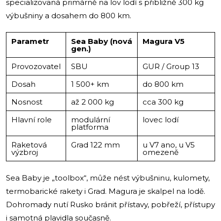
specializovaná primárně na lov lodí s přibližně 300 kg
výbušniny a dosahem do 800 km.
Parametr
Sea Baby (nová
Magura V5
gen.)
Provozovatel
SBU
GUR / Group 13
Dosah
1 500+ km
do 800 km
Nosnost
až 2 000 kg
cca 300 kg
Hlavní role
modulární
lovec lodí
platforma
Raketová
Grad 122 mm
u V7 ano, u V5
výzbroj
omezeně
Sea Baby je „toolbox“, může nést výbušninu, kulomety,
termobarické rakety i Grad. Magura je skalpel na lodě.
Dohromady nutí Rusko bránit přístavy, pobřeží, přístupy
i samotná plavidla současně.