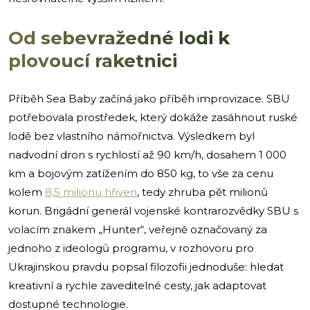
Od sebevražedné lodi k
plovoucí raketnici
Příběh Sea Baby začíná jako příběh improvizace. SBU
potřebovala prostředek, který dokáže zasáhnout ruské
lodě bez vlastního námořnictva. Výsledkem byl
nadvodní dron s rychlostí až 90 km/h, dosahem 1 000
km a bojovým zatížením do 850 kg, to vše za cenu
kolem
8,5 milionu hřiven
, tedy zhruba pět milionů
korun. Brigádní generál vojenské kontrarozvědky SBU s
volacím znakem „Hunter“, veřejně označovaný za
jednoho z ideologů programu, v rozhovoru pro
Ukrajinskou pravdu popsal filozofii jednoduše: hledat
kreativní a rychle zaveditelné cesty, jak adaptovat
dostupné technologie.