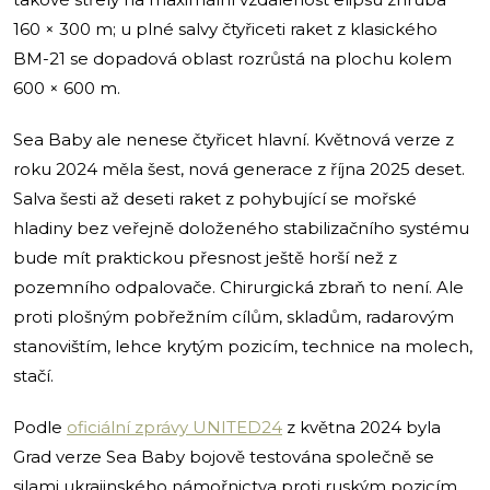
160 × 300 m; u plné salvy čtyřiceti raket z klasického
BM-21 se dopadová oblast rozrůstá na plochu kolem
600 × 600 m.
Sea Baby ale nenese čtyřicet hlavní. Květnová verze z
roku 2024 měla šest, nová generace z října 2025 deset.
Salva šesti až deseti raket z pohybující se mořské
hladiny bez veřejně doloženého stabilizačního systému
bude mít praktickou přesnost ještě horší než z
pozemního odpalovače. Chirurgická zbraň to není. Ale
proti plošným pobřežním cílům, skladům, radarovým
stanovištím, lehce krytým pozicím, technice na molech,
stačí.
Podle
oficiální zprávy UNITED24
z května 2024 byla
Grad verze Sea Baby bojově testována společně se
silami ukrajinského námořnictva proti ruským pozicím