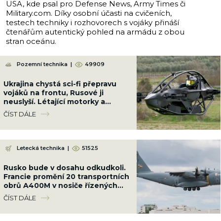
USA, kde psal pro Defense News, Army Times či
Military.com. Díky osobní účasti na cvičeních,
testech techniky i rozhovorech s vojáky přináší
čtenářům autentický pohled na armádu z obou
stran oceánu.
Pozemní technika
|
49909
Ukrajina chystá sci-fi přepravu
vojáků na frontu, Rusové ji
neuslyší. Létající motorky a
„aerobuginy“ jsou za rohem
ČÍST DÁLE
Letecká technika
|
51525
Rusko bude v dosahu odkudkoli.
Francie promění 20 transportních
obrů A400M v nosiče řízených
střel s doletem 9 000 km
ČÍST DÁLE