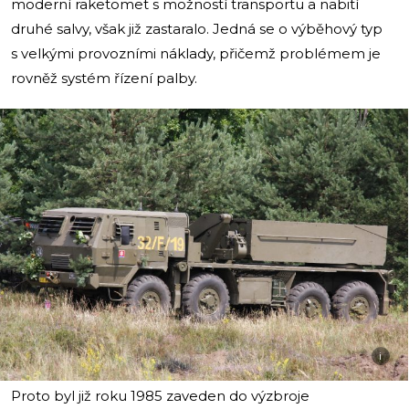
moderní raketomet s možností transportu a nabití
druhé salvy, však již zastaralo. Jedná se o výběhový typ
s velkými provozními náklady, přičemž problémem je
rovněž systém řízení palby.
i
Proto byl již roku 1985 zaveden do výzbroje