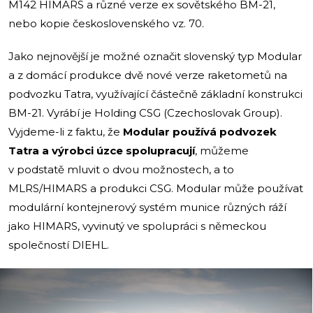
M142 HIMARS a různé verze ex sovětského BM-21,
nebo kopie československého vz. 70.
Jako nejnovější je možné označit slovenský typ Modular
a z domácí produkce dvě nové verze raketometů na
podvozku Tatra, využívající částečně základní konstrukci
BM-21. Vyrábí je Holding CSG (Czechoslovak Group).
Vyjdeme-li z faktu, že
Modular používá podvozek
Tatra a výrobci úzce spolupracují
, můžeme
v podstatě mluvit o dvou možnostech, a to
MLRS/HIMARS a produkci CSG. Modular může používat
modulární kontejnerový systém munice různých ráží
jako HIMARS, vyvinutý ve spolupráci s německou
společností DIEHL.