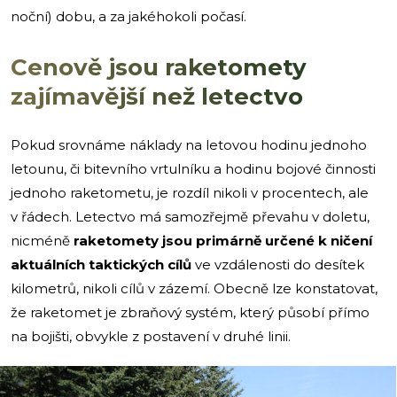
noční) dobu, a za jakéhokoli počasí.
Cenově jsou raketomety
zajímavější než letectvo
Pokud srovnáme náklady na letovou hodinu jednoho
letounu, či bitevního vrtulníku a hodinu bojové činnosti
jednoho raketometu, je rozdíl nikoli v procentech, ale
v řádech. Letectvo má samozřejmě převahu v doletu,
nicméně
raketomety jsou primárně určené k ničení
aktuálních taktických cílů
ve vzdálenosti do desítek
kilometrů, nikoli cílů v zázemí. Obecně lze konstatovat,
že raketomet je zbraňový systém, který působí přímo
na bojišti, obvykle z postavení v druhé linii.