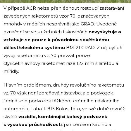
V případě AČR nelze přehlédnout rostoucí zastarávání
zavedených raketometů vzor 70, označovaných
mnohdy v médiích nesprávně jako GRAD. Uvedené
označení se ve služebních tiskovinách
nevyskytuje a
vztahuje se pouze k původnímu sovětskému
dělostřeleckému systému
BM-21 GRAD. Z něj byl při
vývoji raketometu vz. 70 převzat pouze
čtyřicetihlavňový raketomet ráže 122 mm s lafetou a
mířidly.
Hlavním problémem, druhdy revolučního raketometu
vz. 70 však není zbraňová nástavba, ale podvozek.
Jedná se o podvozek těžkého terénního nákladního
automobilu Tatra T-813 Kolos. Toto, ve své době rovněž
skvělé
vozidlo, kombinující kolový podvozek
s vysokou průchodivostí
, pancéřovou kabinu a