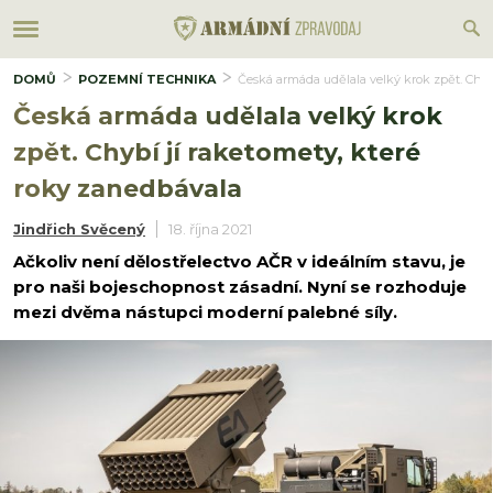
DOMŮ
POZEMNÍ TECHNIKA
Česká armáda udělala velký krok zpět. Chyb
Česká armáda udělala velký krok
zpět. Chybí jí raketomety, které
roky zanedbávala
Jindřich Svěcený
18. října 2021
Ačkoliv není dělostřelectvo AČR v ideálním stavu, je
pro naši bojeschopnost zásadní. Nyní se rozhoduje
mezi dvěma nástupci moderní palebné síly.