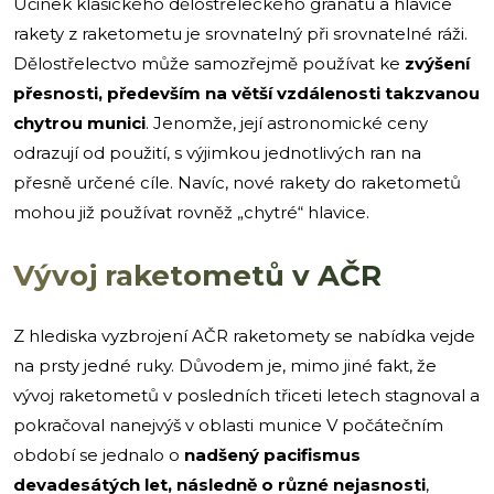
Účinek klasického dělostřeleckého granátu a hlavice
rakety z raketometu je srovnatelný při srovnatelné ráži.
Dělostřelectvo může samozřejmě používat ke
zvýšení
přesnosti, především na větší vzdálenosti takzvanou
chytrou munici
. Jenomže, její astronomické ceny
odrazují od použití, s výjimkou jednotlivých ran na
přesně určené cíle. Navíc, nové rakety do raketometů
mohou již používat rovněž „chytré“ hlavice.
Vývoj raketometů v AČR
Z hlediska vyzbrojení AČR raketomety se nabídka vejde
na prsty jedné ruky. Důvodem je, mimo jiné fakt, že
vývoj raketometů v posledních třiceti letech stagnoval a
pokračoval nanejvýš v oblasti munice V počátečním
období se jednalo o
nadšený pacifismus
devadesátých let, následně o různé nejasnosti
,