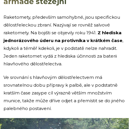
armádě stěžejní
Raketomety, především samohybné, jsou specifickou
dělostřeleckou zbraní. Nazývají se rovněž salvové
raketomety. Na bojišti se objevily roku 1941.
Z hlediska
jednorázového úderu na protivníka v krátkém čase
,
kdykoli a téměř kdekoli, je v podstatě nelze nahradit.
Jeden raketomet vydá z hlediska účinnosti za baterii
hlavňového dělostřelectva.
Ve srovnání s hlavňovým dělostřelectvem má
srovnatelnou dobu přípravy k palbě, ale v podstatně
kratším čase zasype cíl výrazně větším množstvím
munice, takže může dříve odjet a přemístit se do jiného
palebného postavení.