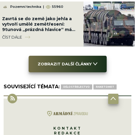
Pozemní technika
|
55960
Zavrtá se do země jako jehla a
vytvoří umělé zemětřesení:
9tunová „prázdná hlavice“ má
sílu jako malý jaderný výbuch
ČÍST DÁLE
ZOBRAZIT DALŠÍ ČLÁNKY
SOUVISEJÍCÍ TÉMATA:
DĚLOSTŘELECTVO
RAKETOMET
KONTAKT
REDAKCE