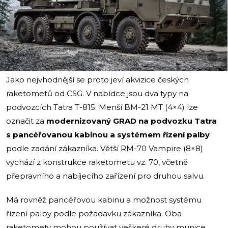
i
Jako nejvhodnější se proto jeví akvizice českých
raketometů od CSG. V nabídce jsou dva typy na
podvozcích Tatra T-815. Menší BM-21 MT (4×4) lze
označit za
modernizovaný GRAD na podvozku Tatra
s pancéřovanou kabinou a systémem řízení palby
podle zadání zákazníka. Větší RM-70 Vampire (8×8)
vychází z konstrukce raketometu vz. 70, včetně
přepravního a nabíjecího zařízení pro druhou salvu.
Má rovněž pancéřovou kabinu a možnost systému
řízení palby podle požadavku zákazníka. Oba
raketomety mohou používat veškeré druhy munice