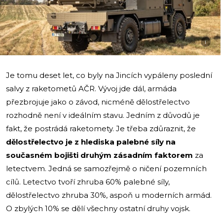
i
Je tomu deset let, co byly na Jincích vypáleny poslední
salvy z raketometů AČR. Vývoj jde dál, armáda
přezbrojuje jako o závod, nicméně dělostřelectvo
rozhodně není v ideálním stavu. Jedním z důvodů je
fakt, že postrádá raketomety. Je třeba zdůraznit, že
dělostřelectvo je z hlediska palebné síly na
současném bojišti druhým zásadním faktorem
za
letectvem. Jedná se samozřejmě o ničení pozemních
cílů. Letectvo tvoří zhruba 60% palebné síly,
dělostřelectvo zhruba 30%, aspoň u moderních armád.
O zbylých 10% se dělí všechny ostatní druhy vojsk.