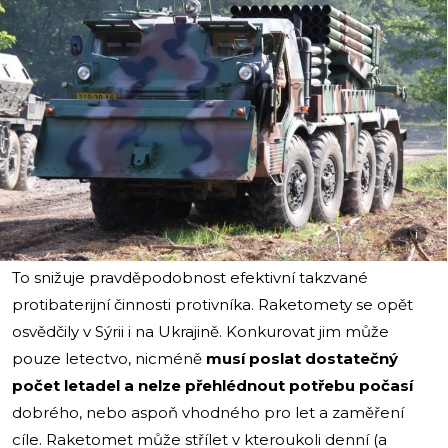
i
To snižuje pravděpodobnost efektivní takzvané
protibaterijní činnosti protivníka. Raketomety se opět
osvědčily v Sýrii i na Ukrajině. Konkurovat jim může
pouze letectvo, nicméně
musí poslat dostatečný
počet letadel a nelze přehlédnout potřebu počasí
dobrého, nebo aspoň vhodného pro let a zaměření
cíle. Raketomet může střílet v kteroukoli denní (a