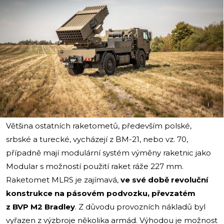
i
Většina ostatních raketometů, především polské,
srbské a turecké, vycházejí z BM-21, nebo vz. 70,
případně mají modulární systém výměny raketnic jako
Modular s možností použití raket ráže 227 mm.
Raketomet MLRS je zajímavá,
ve své době revoluční
konstrukce na pásovém podvozku, převzatém
z BVP M2 Bradley
. Z důvodu provozních nákladů byl
vyřazen z výzbroje několika armád. Výhodou je možnost