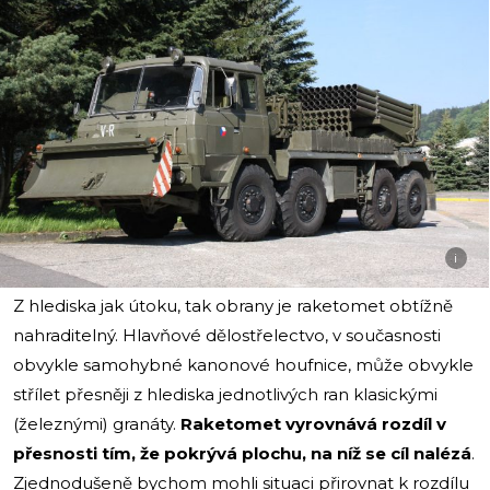
i
Z hlediska jak útoku, tak obrany je raketomet obtížně
nahraditelný. Hlavňové dělostřelectvo, v současnosti
obvykle samohybné kanonové houfnice, může obvykle
střílet přesněji z hlediska jednotlivých ran klasickými
(železnými) granáty.
Raketomet vyrovnává rozdíl v
přesnosti tím, že pokrývá plochu, na níž se cíl nalézá
.
Zjednodušeně bychom mohli situaci přirovnat k rozdílu