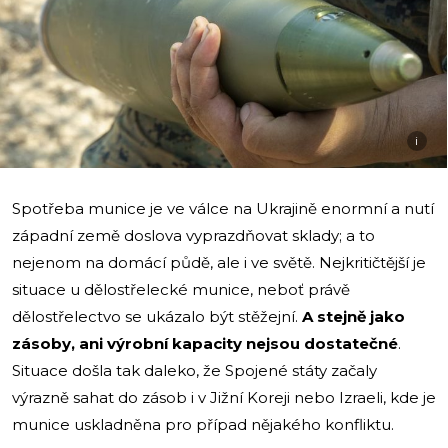
i
Spotřeba munice je ve válce na Ukrajině enormní a nutí
západní země doslova vyprazdňovat sklady; a to
nejenom na domácí půdě, ale i ve světě. Nejkritičtější je
situace u dělostřelecké munice, neboť právě
dělostřelectvo se ukázalo být stěžejní.
A stejně jako
zásoby, ani výrobní kapacity nejsou dostatečné
.
Situace došla tak daleko, že Spojené státy začaly
výrazně sahat do zásob i v Jižní Koreji nebo Izraeli, kde je
munice uskladněna pro případ nějakého konfliktu.