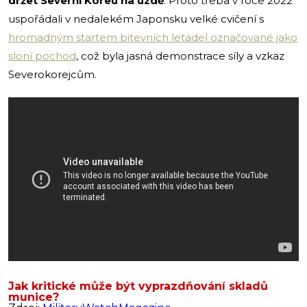
držet Severní Koreu na uzdě
. Proto třeba v roce 2022
uspořádali v nedalekém Japonsku velké cvičení s
hromadným startem bitevních letadel označované jako
sloní pochod
, což byla jasná demonstrace síly a vzkaz
Severokorejcům.
Jak kritické může být vyprazdňování skladů
munice?