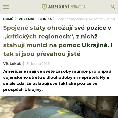
DOMŮ
POZEMNÍ TECHNIKA
Spojené státy ohrožují své pozice v „kritick
Spojené státy ohrožují své pozice v
„kritických regionech“, z nichž
stahují munici na pomoc Ukrajině. I
tak si jsou převahou jisté
Vít Lukáš
31. ledna 2023
Američané mají ve světě zásoby munice pro případ
vojenského střetu s dlouhodobými nepřáteli. Nyní
se ale zdá, že oslabují své taktické pozice ve
prospěch Ukrajiny.