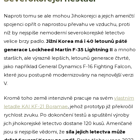
Naproti tomu se ale mohou Jihokorejci a jejich američtí
spojenci opřít o naprostou převahu ve vzduchu, proti
níž by nejspíše nemoderní severokorejské letectvo
velice brzy padlo.
Jižní Korea má i 40 letounů páté
generace Lockheed Martin F-35 Lightning II
a mnoho
starších, ale výrazně lepších, letounů generace čtvrté,
jako například General Dynamics F-16 Fighting Falcon,
které jsou postupně modernizovány na nejnovější verzi
V.
Kromě toho země intenzivně pracuje na svém
vlastním
letadle KAI KF-21 Boramae
, jehož prototyp již překročil
rychlost zvuku. Po dokončení testů a spuštění výroby
jich jihokorejské letectvo dostane 120 kusů. Američané
jsou si nejspíše vědomi, že
síla jejich letectva může