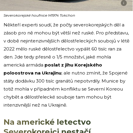
i
Severokorejské houfnice M1974 Tokchon
Někteří experti soudí, že počty severokorejských děl a
zásob pro ně mohou být větší než ruské. Pro představu,
v době nejintenzivnějších dělostřeleckých soubojů v létě
2022 mělo ruské dělostřelectvo vypálit 60 tisíc ran za
den. Jde tedy přesně o 1/5 množství, jaké mohla
americká armáda
poslat z jihu Korejského
poloostrova na Ukrajinu
; ale nutno zmínit, že Spojené
státy dodávku 300 tisíc granátů nepotvrdily. Munice by
totiž mohla v případném konfliktu se Severní Koreou
chybět a dělostřelecké souboje tam mohou být
intenzivnější než na Ukrajině.
Na americké letectvo
Severokorejci nestačí