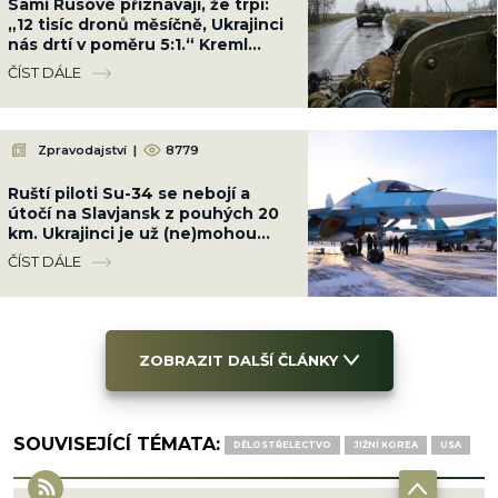
Sami Rusové přiznávají, že trpí:
„12 tisíc dronů měsíčně, Ukrajinci
nás drtí v poměru 5:1.“ Kreml
nemá odpověď
ČÍST DÁLE
Zpravodajství
|
8779
Ruští piloti Su-34 se nebojí a
útočí na Slavjansk z pouhých 20
km. Ukrajinci je už (ne)mohou
kdykoli sestřelit
ČÍST DÁLE
ZOBRAZIT DALŠÍ ČLÁNKY
SOUVISEJÍCÍ TÉMATA:
DĚLOSTŘELECTVO
JIŽNÍ KOREA
USA