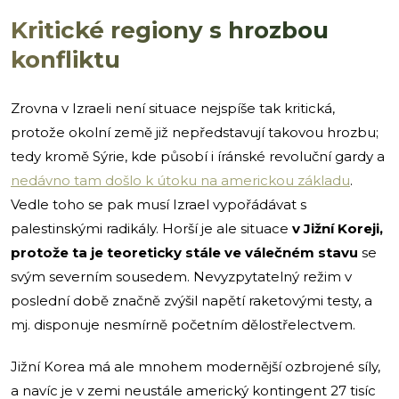
Kritické regiony s hrozbou
konfliktu
Zrovna v Izraeli není situace nejspíše tak kritická,
protože okolní země již nepředstavují takovou hrozbu;
tedy kromě Sýrie, kde působí i íránské revoluční gardy a
nedávno tam došlo k útoku na americkou základu
.
Vedle toho se pak musí Izrael vypořádávat s
palestinskými radikály. Horší je ale situace
v Jižní Koreji,
protože ta je teoreticky stále ve válečném stavu
se
svým severním sousedem. Nevyzpytatelný režim v
poslední době značně zvýšil napětí raketovými testy, a
mj. disponuje nesmírně početním dělostřelectvem.
Jižní Korea má ale mnohem modernější ozbrojené síly,
a navíc je v zemi neustále americký kontingent 27 tisíc