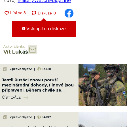
Zdroj:
MilitaryWatchMagazine
Diskuze
0
Vstoupit do diskuze
Autor článku
Vít Lukáš
Zpravodajství
|
13481
Jestli Rusáci znovu poruší
mezinárodní dohody, Finové jsou
připraveni. Během chvíle se
všichni schovají pod zem
ČÍST DÁLE
Zpravodajství
|
14102