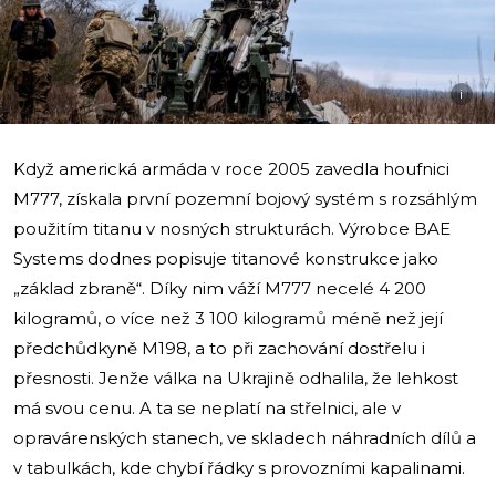
i
Když americká armáda v roce 2005 zavedla houfnici
M777, získala první pozemní bojový systém s rozsáhlým
použitím titanu v nosných strukturách. Výrobce BAE
Systems dodnes popisuje titanové konstrukce jako
„základ zbraně“. Díky nim váží M777 necelé 4 200
kilogramů, o více než 3 100 kilogramů méně než její
předchůdkyně M198, a to při zachování dostřelu i
přesnosti. Jenže válka na Ukrajině odhalila, že lehkost
má svou cenu. A ta se neplatí na střelnici, ale v
opravárenských stanech, ve skladech náhradních dílů a
v tabulkách, kde chybí řádky s provozními kapalinami.