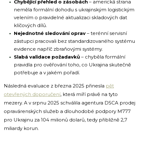
Chybějící přehled o zásobách
– americká strana
neměla formální dohodu s ukrajinským logistickým
velením o pravidelné aktualizaci skladových dat
klíčových dílů.
Nejednotné sledování oprav
– terénní servisní
zástupci pracovali bez standardizovaného systému
evidence napříč zbraňovými systémy.
Slabá validace požadavků
– chyběla formální
pravidla pro ověřování toho, co Ukrajina skutečně
potřebuje a v jakém pořadí.
Následná evaluace z března 2025 přinesla
pět
otevřených doporučení
, která míří právě na tyto
mezery. A v srpnu 2025 schválila agentura DSCA prodej
opravárenských služeb a dlouhodobé podpory M777
pro Ukrajinu za 104 milionů dolarů, tedy přibližně 2,7
miliardy korun.