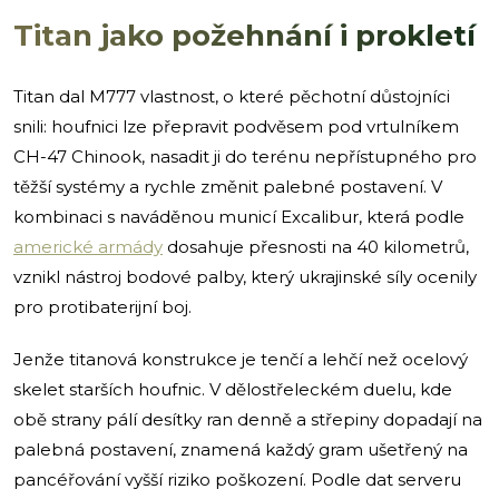
Titan jako požehnání i prokletí
Titan dal M777 vlastnost, o které pěchotní důstojníci
snili: houfnici lze přepravit podvěsem pod vrtulníkem
CH-47 Chinook, nasadit ji do terénu nepřístupného pro
těžší systémy a rychle změnit palebné postavení. V
kombinaci s naváděnou municí Excalibur, která podle
americké armády
dosahuje přesnosti na 40 kilometrů,
vznikl nástroj bodové palby, který ukrajinské síly ocenily
pro protibaterijní boj.
Jenže titanová konstrukce je tenčí a lehčí než ocelový
skelet starších houfnic. V dělostřeleckém duelu, kde
obě strany pálí desítky ran denně a střepiny dopadají na
palebná postavení, znamená každý gram ušetřený na
pancéřování vyšší riziko poškození. Podle dat serveru