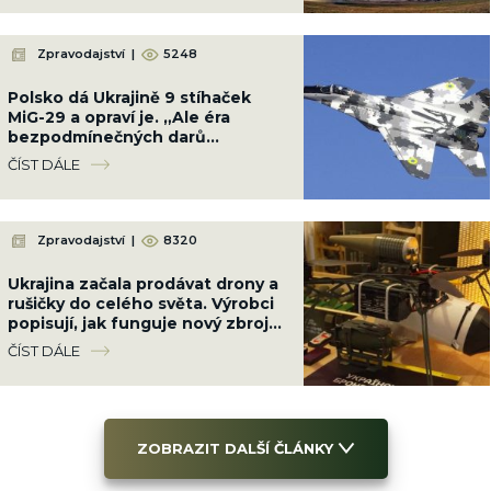
Zpravodajství
|
5248
Polsko dá Ukrajině 9 stíhaček
MiG-29 a opraví je. „Ale éra
bezpodmínečných darů
skončila,“ vzkázala Varšava
ČÍST DÁLE
Zpravodajství
|
8320
Ukrajina začala prodávat drony a
rušičky do celého světa. Výrobci
popisují, jak funguje nový zbrojní
byznys uprostřed války
ČÍST DÁLE
ZOBRAZIT DALŠÍ ČLÁNKY