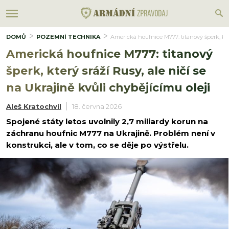
DOMŮ
POZEMNÍ TECHNIKA
Americká houfnice M777: titanový šperk, kter
Americká houfnice M777: titanový
šperk, který sráží Rusy, ale ničí se
na Ukrajině kvůli chybějícímu oleji
Aleš Kratochvíl
18. června 2026
Spojené státy letos uvolnily 2,7 miliardy korun na
záchranu houfnic M777 na Ukrajině. Problém není v
konstrukci, ale v tom, co se děje po výstřelu.