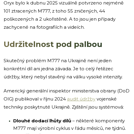
Oryx bylo k dubnu 2025 vizuálně potvrzeno nejméně
101 ztracených M777, z toho 55 zničených, 44
poškozených a 2 ukořistěné. A to jsou jen případy
zachycené na fotografiích a videích.
Udržitelnost pod palbou
Skutečný problém M777 na Ukrajině není jeden
konkrétní díl ani jedna závada. Je to celý řetězec
údržby, který nebyl stavěný na válku vysoké intenzity.
Americký generální inspektor ministerstva obrany (DoD
OIG) publikoval v říjnu 2024
audit údržby
vojenské
techniky poskytnuté Ukrajině. Zjištění jsou systémová:
Dlouhé dodací lhůty dílů
– některé komponenty
M777 mají výrobní cyklus v řádu měsíců, ne týdnů.