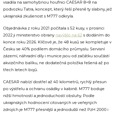
vsadila na samohybnou houfnici CAESAR 8×8 na
podvozku Tatra, koncept, který řeší přesně ty slabiny, jež
ukrajinská zkušenost s M777 odkryla.
Objednávka z roku 2021 počítala s 52 kusy, v prosinci
2022 ji ministerstvo obrany
navýšilo na 62
s dodáním do
konce roku 2026. Klíčové je, že 48 kusů se kompletuje v
Česku se 40% podílem domácího průmyslu. Servisní
zázemí, náhradní díly i munice jsou od začátku součástí
akvizičního balíku, ne dodatečná položka řešená až po
třech letech bojů.
CAESAR nabízí dostřel až 40 kilometrů, rychlý přesun
po výstřelu a ochranu osádky v kabině. M777 boduje
nižší hmotností a jednoduchostí obsluhy. Podle
ukrajinských hodnocení citovaných ve veřejných
zdrojích je M777 přesnější a jednodušší než PzH 2000 i