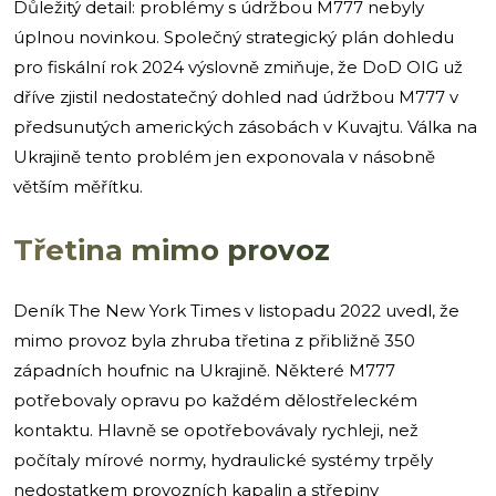
Důležitý detail: problémy s údržbou M777 nebyly
úplnou novinkou. Společný strategický plán dohledu
pro fiskální rok 2024 výslovně zmiňuje, že DoD OIG už
dříve zjistil nedostatečný dohled nad údržbou M777 v
předsunutých amerických zásobách v Kuvajtu. Válka na
Ukrajině tento problém jen exponovala v násobně
větším měřítku.
Třetina mimo provoz
Deník The New York Times v listopadu 2022 uvedl, že
mimo provoz byla zhruba třetina z přibližně 350
západních houfnic na Ukrajině. Některé M777
potřebovaly opravu po každém dělostřeleckém
kontaktu. Hlavně se opotřebovávaly rychleji, než
počítaly mírové normy, hydraulické systémy trpěly
nedostatkem provozních kapalin a střepiny