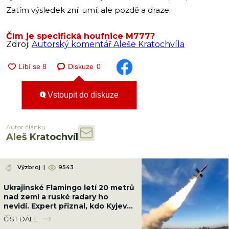
Zatím výsledek zní: umí, ale pozdě a draze.
Čím je specifická houfnice M777?
Zdroj:
Autorský komentář Aleše Kratochvíla
Diskuze
0
Vstoupit do diskuze
Autor článku
Aleš Kratochvíl
Výzbroj
|
9543
Ukrajinské Flamingo letí 20 metrů
nad zemí a ruské radary ho
nevidí. Expert přiznal, kdo Kyjevu
pomáhá s naváděním
ČÍST DÁLE