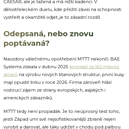
CAESAR, ale je tažená a má nižší kadenci. V
dělostřeleckém duelu, kde přežití závisí na schopnosti
vystřelit a okamžitě odjet, je to zásadní rozdíl.
Odepsaná, nebo znovu
poptávaná?
Navzdory válečnému opotřebení M777 nekončí. BAE
Systems získala v dubnu 2025
kontrakt za 162 milionů
dolarů
na výrobu nových titanových struktur, první kusy
mají opustit linku v roce 2026. Firma zároveň hlásí
rostoucí zájem ze strany evropských, asijských i
amerických zákazníků.
M777 tedy není propadák. Je to neúprosný test toho,
jestli Západ umí své nejsofistikovanější zbraně nejen
vyrobit a darovat, ale taky udržet v chodu pod palbou.