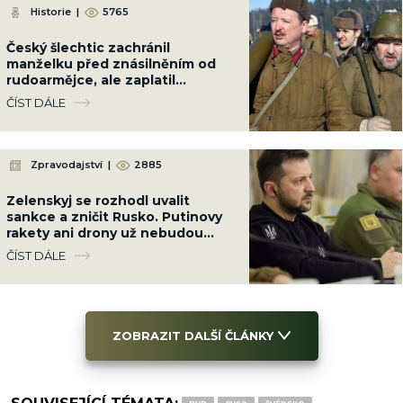
Historie
|
5765
Český šlechtic zachránil
manželku před znásilněním od
rudoarmějce, ale zaplatil
životem; 40 let jsme vraha
ČÍST DÁLE
oslavovali jako hrdinu
Zpravodajství
|
2885
Zelenskyj se rozhodl uvalit
sankce a zničit Rusko. Putinovy
rakety ani drony už nebudou
existovat
ČÍST DÁLE
ZOBRAZIT DALŠÍ ČLÁNKY