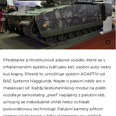
i
Představte si třicetitunové pásové vozidlo, které se v
infračerveném spektru tváří jako keř, osobní auto nebo
kus krajiny. Přesně to umožňuje systém ADAPTIV od
BAE Systems Hägglunds. Nejde o pasivní nátěr ani o
maskovací síť. Každý šestiúhelníkový modul na plášti
vozidla je samostatný „pixel“ napájený z palubní sítě,
schopný se individuálně ohřát nebo ochladit
polovodičovou technologií. Palubní kamery přitom
snímají okolní terén a řídicí elektronika na vnějších