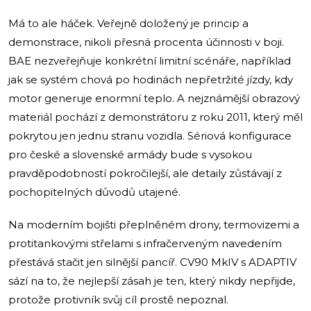
Má to ale háček. Veřejně doložený je princip a
demonstrace, nikoli přesná procenta účinnosti v boji.
BAE nezveřejňuje konkrétní limitní scénáře, například
jak se systém chová po hodinách nepřetržité jízdy, kdy
motor generuje enormní teplo. A nejznámější obrazový
materiál pochází z demonstrátoru z roku 2011, který měl
pokrytou jen jednu stranu vozidla. Sériová konfigurace
pro české a slovenské armády bude s vysokou
pravděpodobností pokročilejší, ale detaily zůstávají z
pochopitelných důvodů utajené.
Na moderním bojišti přeplněném drony, termovizemi a
protitankovými střelami s infračerveným navedením
přestává stačit jen silnější pancíř. CV90 MkIV s ADAPTIV
sází na to, že nejlepší zásah je ten, který nikdy nepřijde,
protože protivník svůj cíl prostě nepoznal.