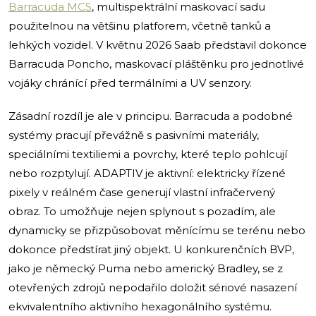
Barracuda MCS
, multispektrální maskovací sadu
použitelnou na většinu platforem, včetně tanků a
lehkých vozidel. V květnu 2026 Saab představil dokonce
Barracuda Poncho, maskovací pláštěnku pro jednotlivé
vojáky chránící před termálními a UV senzory.
Zásadní rozdíl je ale v principu. Barracuda a podobné
systémy pracují převážně s pasivními materiály,
speciálními textiliemi a povrchy, které teplo pohlcují
nebo rozptylují. ADAPTIV je aktivní: elektricky řízené
pixely v reálném čase generují vlastní infračervený
obraz. To umožňuje nejen splynout s pozadím, ale
dynamicky se přizpůsobovat měnícímu se terénu nebo
dokonce předstírat jiný objekt. U konkurenčních BVP,
jako je německý Puma nebo americký Bradley, se z
otevřených zdrojů nepodařilo doložit sériové nasazení
ekvivalentního aktivního hexagonálního systému.