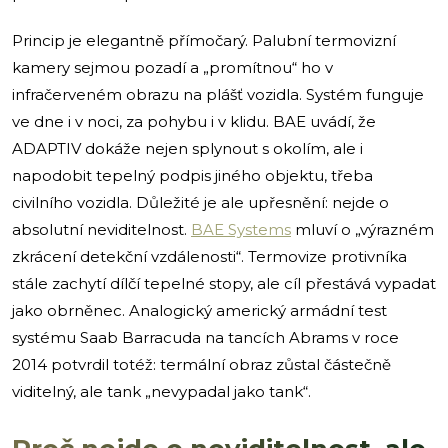
Princip je elegantně přímočarý. Palubní termovizní
kamery sejmou pozadí a „promítnou“ ho v
infračerveném obrazu na plášť vozidla. Systém funguje
ve dne i v noci, za pohybu i v klidu. BAE uvádí, že
ADAPTIV dokáže nejen splynout s okolím, ale i
napodobit tepelný podpis jiného objektu, třeba
civilního vozidla. Důležité je ale upřesnění: nejde o
absolutní neviditelnost.
BAE Systems
mluví o „výrazném
zkrácení detekční vzdálenosti“. Termovize protivníka
stále zachytí dílčí tepelné stopy, ale cíl přestává vypadat
jako obrněnec. Analogický americký armádní test
systému Saab Barracuda na tancích Abrams v roce
2014 potvrdil totéž: termální obraz zůstal částečně
viditelný, ale tank „nevypadal jako tank“.