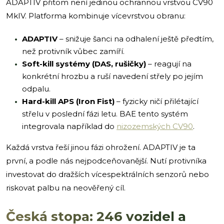
ADAPTIV přitom není jedinou ochrannou vrstvou CV90
MkIV. Platforma kombinuje vícevrstvou obranu:
ADAPTIV
– snižuje šanci na odhalení ještě předtím,
než protivník vůbec zamíří.
Soft-kill systémy (DAS, rušičky)
– reagují na
konkrétní hrozbu a ruší navedení střely po jejím
odpalu.
Hard-kill APS (Iron Fist)
– fyzicky ničí přilétající
střelu v poslední fázi letu. BAE tento systém
integrovala například do
nizozemských CV90
.
Každá vrstva řeší jinou fázi ohrožení. ADAPTIV je ta
první, a podle nás nejpodceňovanější. Nutí protivníka
investovat do dražších vícespektrálních senzorů nebo
riskovat palbu na neověřený cíl.
Česká stopa: 246 vozidel a