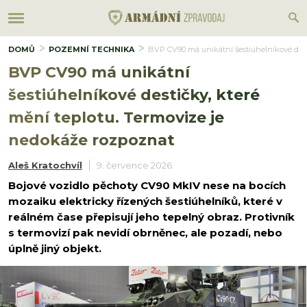
DOMŮ
POZEMNÍ TECHNIKA
BVP CV90 má unikátní šestiúhelníkové dest
BVP CV90 má unikátní
šestiúhelníkové destičky, které
mění teplotu. Termovize je
nedokáže rozpoznat
Aleš Kratochvíl
9. července 2026
Bojové vozidlo pěchoty CV90 MkIV nese na bocích
mozaiku elektricky řízených šestiúhelníků, které v
reálném čase přepisují jeho tepelný obraz. Protivník
s termovizí pak nevidí obrněnec, ale pozadí, nebo
úplně jiný objekt.