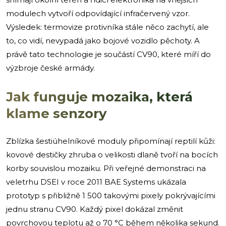
modulech vytvoří odpovídající infračervený vzor.
Výsledek: termovize protivníka stále něco zachytí, ale
to, co vidí, nevypadá jako bojové vozidlo pěchoty. A
právě tato technologie je součástí CV90, které míří do
výzbroje české armády.
Jak funguje mozaika, která
klame senzory
Zblízka šestiúhelníkové moduly připomínají reptilí kůži:
kovové destičky zhruba o velikosti dlaně tvoří na bocích
korby souvislou mozaiku. Při veřejné demonstraci na
veletrhu DSEI v roce 2011 BAE Systems ukázala
prototyp s přibližně 1 500 takovými pixely pokrývajícími
jednu stranu CV90. Každý pixel dokázal změnit
povrchovou teplotu až o 70 °C během několika sekund.