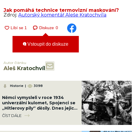
Jak pomáhá technice termovizní maskování?
Zdroj:
Autorský komentář Aleše Kratochvíla
Diskuze
0
Vstoupit do diskuze
Autor článku
Aleš Kratochvíl
Historie
|
3098
Němci vymysleli v roce 1934
univerzální kulomet, Spojenci se
„Hitlerovy pily“ děsily. Dnes jejich
koncept používá celý svět
ČÍST DÁLE