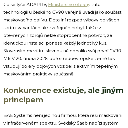
Co se týče ADAPTIV,
Ministerstvo obrany
tuto
technologii u českého CV90 veřejně uvádí jako součást
maskovacího balíku. Detailní rozpad výbavy po všech
sedmi variantách ale zveřejněn nebyl, takže z
otevřených zdrojů nelze stoprocentně potvrdit, že
identickou instalaci ponese každý jednotlivý kus.
Slovensko mezitím slavnostně odhalilo svůj první CV90
MkIV 20. února 2026; obě středoevropské země tak
vstupují do éry bojových vozidel s aktivním tepelným
maskováním prakticky současně.
Konkurence existuje, ale jiným
principem
BAE Systems není jedinou firmou, která řeší maskování
v infračerveném spektru. Švédský Saab nabízí systém