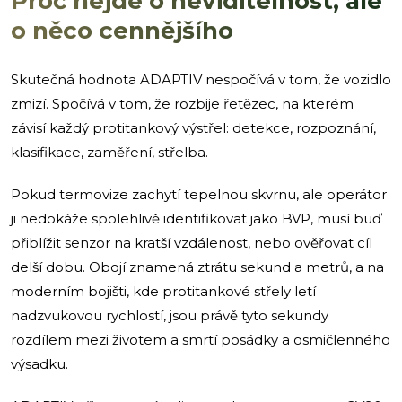
Proč nejde o neviditelnost, ale
o něco cennějšího
Skutečná hodnota ADAPTIV nespočívá v tom, že vozidlo
zmizí. Spočívá v tom, že rozbije řetězec, na kterém
závisí každý protitankový výstřel: detekce, rozpoznání,
klasifikace, zaměření, střelba.
Pokud termovize zachytí tepelnou skvrnu, ale operátor
ji nedokáže spolehlivě identifikovat jako BVP, musí buď
přiblížit senzor na kratší vzdálenost, nebo ověřovat cíl
delší dobu. Obojí znamená ztrátu sekund a metrů, a na
moderním bojišti, kde protitankové střely letí
nadzvukovou rychlostí, jsou právě tyto sekundy
rozdílem mezi životem a smrtí posádky a osmičlenného
výsadku.