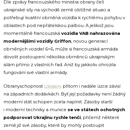
Dle zprávy francouzského ministra obrany čelí
ukrajinské síly na východě země obtížné situaci a
potřebují kvalitní obrněná vozidla k rychlému pohybu v
oblastech pod nepřátelskou palbou. A jelikož jsou
momentálně francouzská
vozidla VAB nahrazována
modernějšími vozidly Griffon
, novou generací
obrněných vozidel 6×6, může si francouzská armáda
dovolit postoupení několika obrněnců ukrajinským
silám přímo z vlastních řad. Aniž by jakkoliv ohrozila
fungování své vlastní armády.
Obranyschopnost
Ukrajiny
přitom i nadále úzce závisí
na západních dodávkách. Byť její požadavky není žádný
moderní stát schopen zcela naplnit. Zásoby starší
i moderní techniky a munice
se ve státech ochotných
podporovat Ukrajinu rychle tenčí
,
přičemž některé
země již své zásoby, které by mohly postoupit