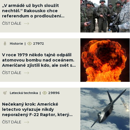
„V armádě už bych sloužit
nechtěl.“ Rakousko chce
referendum o prodloužení
základní vojenské služby
ČÍST DÁLE
Historie
|
27972
V roce 1979 někdo tajně odpálil
atomovou bombu nad oceánem.
Američané zjistili kdo, ale svět se
to nesměl dozvědět
ČÍST DÁLE
Letecká technika
|
29896
Nečekaný krok: Americké
letectvo vyřazuje nikdy
neporažený F-22 Raptor, který
zničí jakékoliv letadlo světa
ČÍST DÁLE