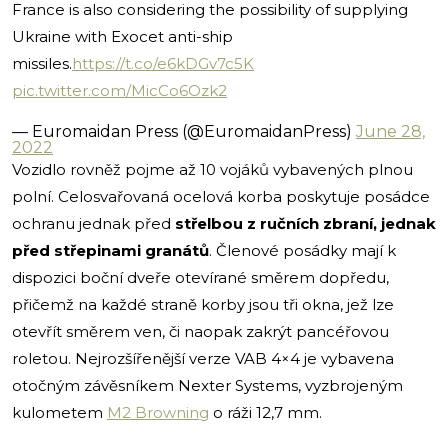
France is also considering the possibility of supplying
Ukraine with Exocet anti-ship
missiles.
https://t.co/e6kDGv7c5K
pic.twitter.com/MicCo6Ozk2
— Euromaidan Press (@EuromaidanPress)
June 28,
2022
Vozidlo rovněž pojme až 10 vojáků vybavených plnou
polní. Celosvařovaná ocelová korba poskytuje posádce
ochranu jednak před
střelbou z ručních zbraní, jednak
před střepinami granátů
.
Členové posádky mají k
dispozici boční dveře otevírané směrem dopředu,
přičemž na každé straně korby jsou tři okna, jež lze
otevřít směrem ven, či naopak zakrýt pancéřovou
roletou. Nejrozšířenější verze VAB 4×4 je vybavena
otočným závěsníkem Nexter Systems, vyzbrojeným
kulometem
M2 Browning
o ráži 12,7 mm.