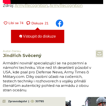
Zdroj:
ArmyRecognition
,
ArmyRecognition
Diskuze
21
Vstoupit do diskuze
Autor článku
Jindřich Svěcený
Armádní novinář specializující se na pozemní a
námořní techniku. Více než tři desetiletí působil v
USA, kde psal pro Defense News, Army Times či
Military.com. Díky osobní účasti na cvičeních,
testech techniky i rozhovorech s vojáky přináší
čtenářům autentický pohled na armádu z obou
stran oceánu.
Zpravodajství
|
30795