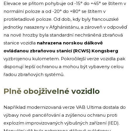
Elevace se přitom pohybuje od -15° do +45° se štítem v
normální poloze a od -20° do +80° se štítem v
protiletadlové poloze. Od dob, kdy byly francouzské
jednotky nasazeny v Afghánistánu, a zároveň v odpověď
na nové hrozby byla standardní nechráněná zbraňová
stanice vozidla
nahrazena norskou dálkově
ovládanou zbraňovou stanicí (RCWS) Kongsberg
vyzbrojenou kulometem. Pokročilejší verze vozidla pak
disponují lepší ochranou a mohou být vybaveny celou
řadou zbraňových systémů.
Plně obojživelné vozidlo
Například modernizovaná verze VAB Ultima dostala do
výbavy nové pancéřování a zvýšenou ochranu proti
explozím improvizovaných výbušných zařízení (IED).
Manuální věž byla nahrazena dálkově ovládanou