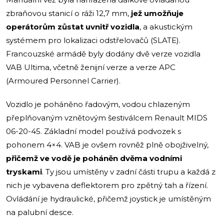
zbraňovou stanicí o ráži 12,7 mm,
jež umožňuje
operátorům zůstat uvnitř vozidla
, a akustickým
systémem pro lokalizaci odstřelovačů (SLATE).
Francouzské armádě byly dodány dvě verze vozidla
VAB Ultima, včetně ženijní verze a verze APC
(Armoured Personnel Carrier).
Vozidlo je poháněno řadovým, vodou chlazeným
přeplňovaným vznětovým šestiválcem Renault MIDS
06-20-45. Základní model používá podvozek s
pohonem 4×4. VAB je ovšem rovněž plně obojživelný,
přičemž ve vodě je poháněn dvěma vodními
tryskami
.
Ty jsou umístěny v zadní části trupu a každá z
nich je vybavena deflektorem pro zpětný tah a řízení.
Ovládání je hydraulické, přičemž joystick je umístěným
na palubní desce.