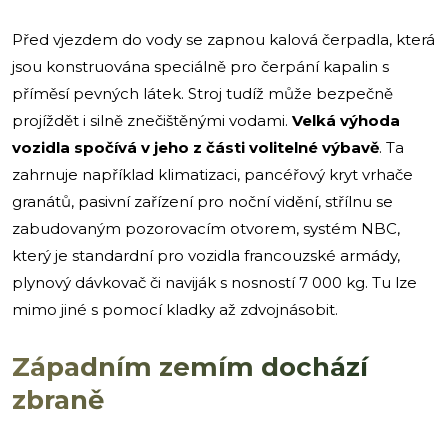
Před vjezdem do vody se zapnou kalová čerpadla, která
jsou konstruována speciálně pro čerpání kapalin s
příměsí pevných látek. Stroj tudíž může bezpečně
projíždět i silně znečištěnými vodami.
Velká výhoda
vozidla spočívá v jeho z části volitelné výbavě
. Ta
zahrnuje například klimatizaci, pancéřový kryt vrhače
granátů, pasivní zařízení pro noční vidění, střílnu se
zabudovaným pozorovacím otvorem, systém NBC,
který je standardní pro vozidla francouzské armády,
plynový dávkovač či naviják s nosností 7 000 kg. Tu lze
mimo jiné s pomocí kladky až zdvojnásobit.
Západním zemím dochází
zbraně