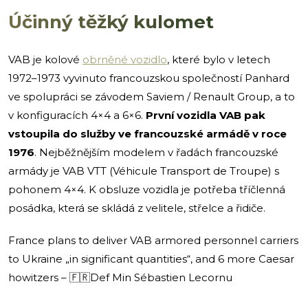
Účinný těžký kulomet
VAB je kolové
obrněné vozidlo
, které bylo v letech
1972–1973 vyvinuto francouzskou společností Panhard
ve spolupráci se závodem Saviem / Renault Group, a to
v konfiguracích 4×4 a 6×6.
První vozidla VAB pak
vstoupila do služby ve francouzské armádě v roce
1976
. Nejběžnějším modelem v řadách francouzské
armády je VAB VTT (Véhicule Transport de Troupe) s
pohonem 4×4. K obsluze vozidla je potřeba tříčlenná
posádka, která se skládá z velitele, střelce a řidiče.
France plans to deliver VAB armored personnel carriers
to Ukraine „in significant quantities“, and 6 more Caesar
howitzers – 🇫🇷Def Min Sébastien Lecornu