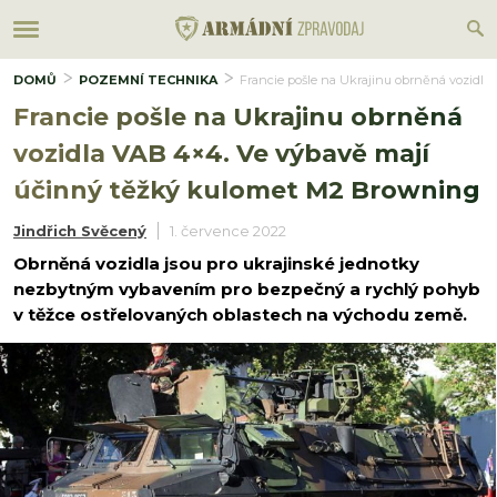
DOMŮ
POZEMNÍ TECHNIKA
Francie pošle na Ukrajinu obrněná vozidl
Francie pošle na Ukrajinu obrněná
vozidla VAB 4×4. Ve výbavě mají
účinný těžký kulomet M2 Browning
Jindřich Svěcený
1. července 2022
Obrněná vozidla jsou pro ukrajinské jednotky
nezbytným vybavením pro bezpečný a rychlý pohyb
v těžce ostřelovaných oblastech na východu země.