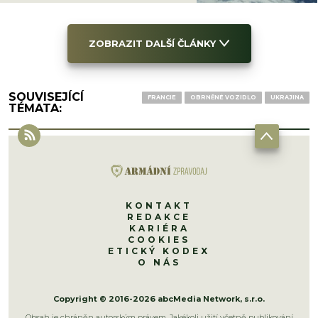
ZOBRAZIT DALŠÍ ČLÁNKY
SOUVISEJÍCÍ
FRANCIE
OBRNĚNÉ VOZIDLO
UKRAJINA
TÉMATA:
KONTAKT
REDAKCE
KARIÉRA
COOKIES
ETICKÝ KODEX
O NÁS
Copyright © 2016-2026 abcMedia Network, s.r.o.
Obsah je chráněn autorským právem. Jakékoli užití včetně publikování