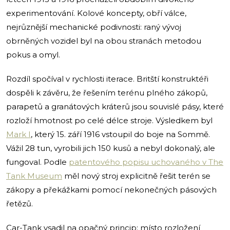
experimentování. Kolové koncepty, obří válce,
nejrůznější mechanické podivnosti: raný vývoj
obrněných vozidel byl na obou stranách metodou
pokus a omyl.
Rozdíl spočíval v rychlosti iterace. Britští konstruktéři
dospěli k závěru, že řešením terénu plného zákopů,
parapetů a granátových kráterů jsou souvislé pásy, které
rozloží hmotnost po celé délce stroje. Výsledkem byl
Mark I
, který 15. září 1916 vstoupil do boje na Sommě.
Vážil 28 tun, vyrobili jich 150 kusů a nebyl dokonalý, ale
fungoval. Podle
patentového popisu uchovaného v The
Tank Museum
měl nový stroj explicitně řešit terén se
zákopy a překážkami pomocí nekonečných pásových
řetězů.
Car-Tank vsadil na opačný princip: místo rozložení