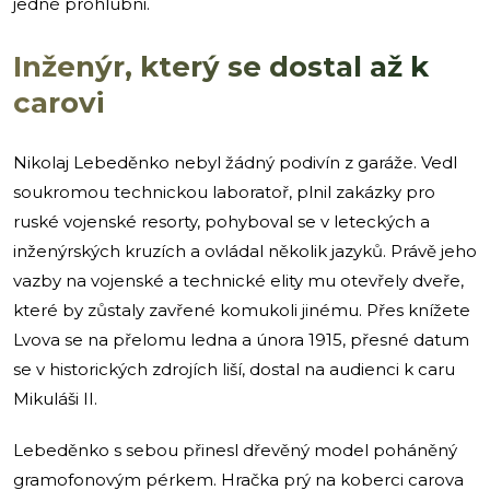
jedné prohlubni.
Inženýr, který se dostal až k
carovi
Nikolaj Lebeděnko nebyl žádný podivín z garáže. Vedl
soukromou technickou laboratoř, plnil zakázky pro
ruské vojenské resorty, pohyboval se v leteckých a
inženýrských kruzích a ovládal několik jazyků. Právě jeho
vazby na vojenské a technické elity mu otevřely dveře,
které by zůstaly zavřené komukoli jinému. Přes knížete
Lvova se na přelomu ledna a února 1915, přesné datum
se v historických zdrojích liší, dostal na audienci k caru
Mikuláši II.
Lebeděnko s sebou přinesl dřevěný model poháněný
gramofonovým pérkem. Hračka prý na koberci carova