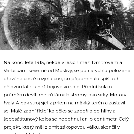
i
Na konci léta 1915, někde v lesích mezi Dmitrovem a
Verbilkami severně od Moskvy, se po narychlo položené
dřevěné cestě rozjelo cosi, co připomínalo spíš obří
dělovou lafetu než bojové vozidlo. Přední kola o
průměru devíti metrů lámala stromy jako sirky. Motory
řvaly. A pak stroj sjel z prken na měkký terén a zastavil
se. Malé zadní řídicí kolečko se zabořilo do hlíny a
šedesátitunový kolos se nepohnul ani o centimetr. Celý
projekt, který měl zlomit zákopovou válku, skončil v