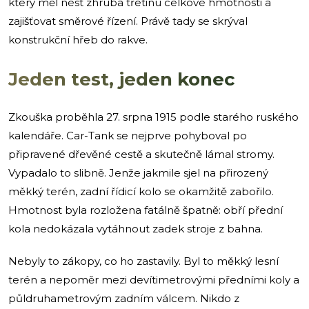
který měl nést zhruba třetinu celkové hmotnosti a
zajišťovat směrové řízení. Právě tady se skrýval
konstrukční hřeb do rakve.
Jeden test, jeden konec
Zkouška proběhla 27. srpna 1915 podle starého ruského
kalendáře. Car-Tank se nejprve pohyboval po
připravené dřevěné cestě a skutečně lámal stromy.
Vypadalo to slibně. Jenže jakmile sjel na přirozený
měkký terén, zadní řídicí kolo se okamžitě zabořilo.
Hmotnost byla rozložena fatálně špatně: obří přední
kola nedokázala vytáhnout zadek stroje z bahna.
Nebyly to zákopy, co ho zastavily. Byl to měkký lesní
terén a nepoměr mezi devítimetrovými předními koly a
půldruhametrovým zadním válcem. Nikdo z