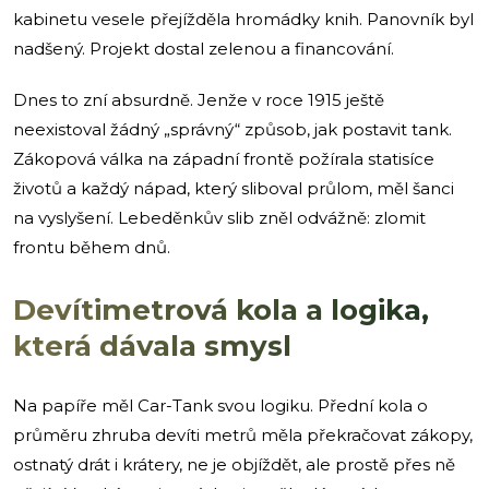
kabinetu vesele přejížděla hromádky knih. Panovník byl
nadšený. Projekt dostal zelenou a financování.
Dnes to zní absurdně. Jenže v roce 1915 ještě
neexistoval žádný „správný“ způsob, jak postavit tank.
Zákopová válka na západní frontě požírala statisíce
životů a každý nápad, který sliboval průlom, měl šanci
na vyslyšení. Lebeděnkův slib zněl odvážně: zlomit
frontu během dnů.
Devítimetrová kola a logika,
která dávala smysl
Na papíře měl Car-Tank svou logiku. Přední kola o
průměru zhruba devíti metrů měla překračovat zákopy,
ostnatý drát i krátery, ne je objíždět, ale prostě přes ně