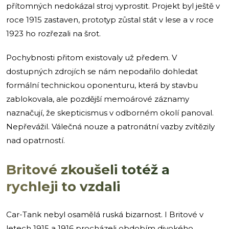
přítomných nedokázal stroj vyprostit. Projekt byl ještě v
roce 1915 zastaven, prototyp zůstal stát v lese a v roce
1923 ho rozřezali na šrot.
Pochybnosti přitom existovaly už předem. V
dostupných zdrojích se nám nepodařilo dohledat
formální technickou oponenturu, která by stavbu
zablokovala, ale pozdější memoárové záznamy
naznačují, že skepticismus v odborném okolí panoval.
Nepřevážil. Válečná nouze a patronátní vazby zvítězily
nad opatrností.
Britové zkoušeli totéž a
rychleji to vzdali
Car-Tank nebyl osamělá ruská bizarnost. I Britové v
letech 1915 a 1916 procházeli obdobím divokého