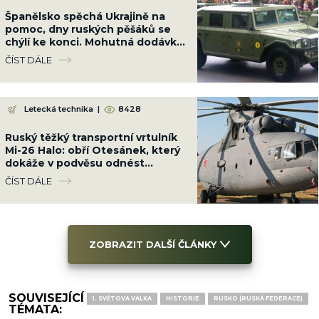
Španělsko spěchá Ukrajině na
pomoc, dny ruských pěšáků se
chýlí ke konci. Mohutná dodávka
je srovná do latě
ČÍST DÁLE
Letecká technika
|
8428
Ruský těžký transportní vrtulník
Mi-26 Halo: obří Otesánek, který
dokáže v podvěsu odnést
dopravní letadlo
ČÍST DÁLE
ZOBRAZIT DALŠÍ ČLÁNKY
SOUVISEJÍCÍ
1. SVĚTOVÁ VÁLKA
HISTORIE
RUSKO (RUSKÁ FEDERACE)
TÉMATA: