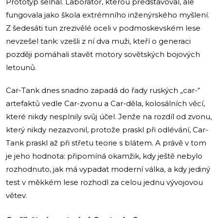
Prototyp selhal. Laboratoř, kterou představoval, ale
fungovala jako škola extrémního inženýrského myšlení.
Z šedesáti tun zrezivělé oceli v podmoskevském lese
nevzešel tank: vzešli z ní dva muži, kteří o generaci
později pomáhali stavět motory sovětských bojových
letounů.
Car-Tank dnes snadno zapadá do řady ruských „car-“
artefaktů vedle Car-zvonu a Car-děla, kolosálních věcí,
které nikdy nesplnily svůj účel. Jenže na rozdíl od zvonu,
který nikdy nezazvonil, protože praskl při odlévání, Car-
Tank praskl až při střetu teorie s blátem. A právě v tom
je jeho hodnota: připomíná okamžik, kdy ještě nebylo
rozhodnuto, jak má vypadat moderní válka, a kdy jediný
test v měkkém lese rozhodl za celou jednu vývojovou
větev.