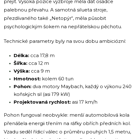
přejít. Vysoká pozice výzbroje měla dát osádce
palebnou převahu. A samotná silueta stroje,
přezdívaného také „Netopýr“, měla působit
psychologickým šokem na nepřátelskou pěchotu.
Technické parametry byly na svou dobu ambiciózní:
Délka:
cca 17,8 m
Šířka:
cca 12 m
Výška:
cca 9 m
Hmotnost:
kolem 60 tun
Pohon:
dva motory Maybach, každý o výkonu 240
koňských sil (asi 179 kW)
Projektovaná rychlost:
asi 17 km/h
Pohon fungoval neobvykle: menší automobilová kola
přenášela energii třením na ráfky obřích předních kol.
Vzadu seděl řídicí válec o průměru pouhých 1,5 metru,