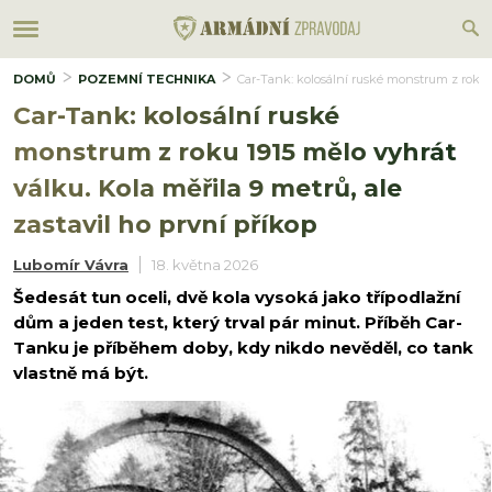
DOMŮ
POZEMNÍ TECHNIKA
Car-Tank: kolosální ruské monstrum z roku 19
Car-Tank: kolosální ruské
monstrum z roku 1915 mělo vyhrát
válku. Kola měřila 9 metrů, ale
zastavil ho první příkop
Lubomír Vávra
18. května 2026
Šedesát tun oceli, dvě kola vysoká jako třípodlažní
dům a jeden test, který trval pár minut. Příběh Car-
Tanku je příběhem doby, kdy nikdo nevěděl, co tank
vlastně má být.