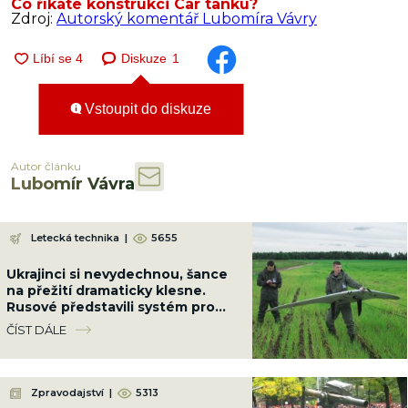
Co říkáte konstrukci Car tanku?
Zdroj:
Autorský komentář Lubomíra Vávry
Diskuze
1
Vstoupit do diskuze
Autor článku
Lubomír Vávra
Letecká technika
|
5655
Ukrajinci si nevydechnou, šance
na přežití dramaticky klesne.
Rusové představili systém pro
útoky dronů v rojích
ČÍST DÁLE
Zpravodajství
|
5313