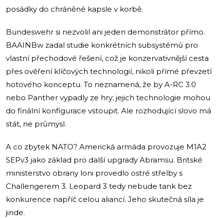
posádky do chráněné kapsle v korbě.
Bundeswehr si nezvolil ani jeden demonstrátor přímo.
BAAINBw zadal studie konkrétních subsystémů pro
vlastní přechodové řešení, což je konzervativnější cesta
přes ověření klíčových technologií, nikoli přímé převzetí
hotového konceptu. To neznamená, že by A-RC 3.0
nebo Panther vypadly ze hry; jejich technologie mohou
do finální konfigurace vstoupit. Ale rozhodující slovo má
stát, ne průmysl.
A co zbytek NATO? Americká armáda provozuje M1A2
SEPv3 jako základ pro další upgrady Abramsu. Britské
ministerstvo obrany loni provedlo ostré střelby s
Challengerem 3. Leopard 3 tedy nebude tank bez
konkurence napříč celou aliancí. Jeho skutečná síla je
jinde.