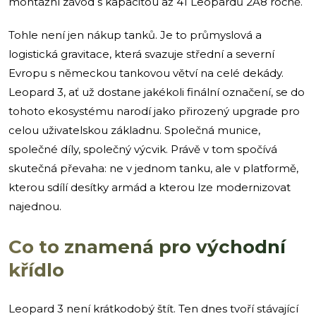
montážní závod s kapacitou až 41 Leopardů 2A8 ročně.
Tohle není jen nákup tanků. Je to průmyslová a
logistická gravitace, která svazuje střední a severní
Evropu s německou tankovou větví na celé dekády.
Leopard 3, ať už dostane jakékoli finální označení, se do
tohoto ekosystému narodí jako přirozený upgrade pro
celou uživatelskou základnu. Společná munice,
společné díly, společný výcvik. Právě v tom spočívá
skutečná převaha: ne v jednom tanku, ale v platformě,
kterou sdílí desítky armád a kterou lze modernizovat
najednou.
Co to znamená pro východní
křídlo
Leopard 3 není krátkodobý štít. Ten dnes tvoří stávající