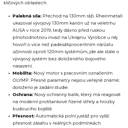
klíčových oblastech:
Palebná síla:
Přechod na 130mm ráži. Rheinmetall
ukazoval vývojový 130mm kanón už na veletrhu
AUSA v roce 2019, tedy dávno před ruskou
plnohodnotnou invazí na Ukrajinu. Výrobce u něj
hovoří o více než padesátiprocentním nárůstu
účinnosti oproti 120mm systémům, jde ale stále o
vývojový systém bez doloženého bojového
nasazení.
Mobilita:
Nový motor s pracovním označením
OLYMP. Přesné parametry nejsou veřejně známé;
doloženo je zadání studie.
Ochrana:
Nový ochranný balík, který má reagovat
na moderní protitankové řízené střely a hrozby
budoucího bojiště.
Přesnost:
Automatická polní justáž pro vyšší
přesnost zásahu v reálných podmínkách.