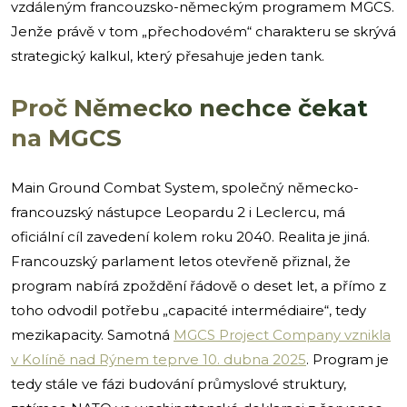
vzdáleným francouzsko-německým programem MGCS.
Jenže právě v tom „přechodovém“ charakteru se skrývá
strategický kalkul, který přesahuje jeden tank.
Proč Německo nechce čekat
na MGCS
Main Ground Combat System, společný německo-
francouzský nástupce Leopardu 2 i Leclercu, má
oficiální cíl zavedení kolem roku 2040. Realita je jiná.
Francouzský parlament letos otevřeně přiznal, že
program nabírá zpoždění řádově o deset let, a přímo z
toho odvodil potřebu „capacité intermédiaire“, tedy
mezikapacity. Samotná
MGCS Project Company vznikla
v Kolíně nad Rýnem teprve 10. dubna 2025
. Program je
tedy stále ve fázi budování průmyslové struktury,