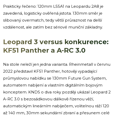
Prakticky řečeno: 120mm L55A1 na Leopardu 2A8 je
zavedená, logisticky ověřená jistota. 130mm směr je
slibovaný overmatch, tedy větší průraznost na delší
vzdálenost, ale zatím bez sériové muniční základny.
Leopard 3 versus konkurence:
KF51 Panther a A-RC 3.0
Na stole neleží jen jedna varianta. Rheinmetall v červnu
2022 představil KF51 Panther, hotověji vypadající
průmyslovou nabídku se 130mm Future Gun System,
automatem nabíjení a vlastním digitálním bojovým
konceptem. KNDS o dva roky později ukázal Leopard 2
A-RC 3.0 s bezosádkovou dálkově řízenou věží,
automatickým lineárním nabíječem, volitelnou ráží 120
až 140 mm, 30mm sekundární zbraní a přesunem celé