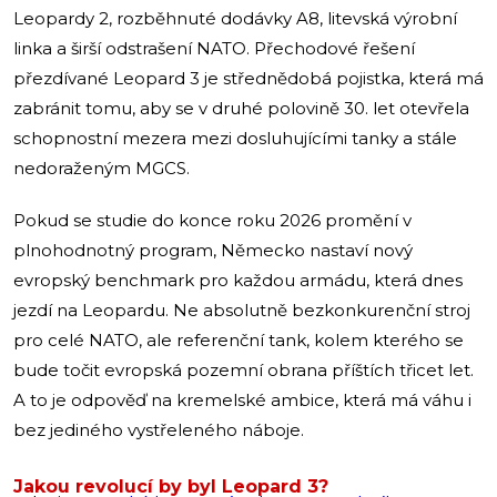
Leopardy 2, rozběhnuté dodávky A8, litevská výrobní
linka a širší odstrašení NATO. Přechodové řešení
přezdívané Leopard 3 je střednědobá pojistka, která má
zabránit tomu, aby se v druhé polovině 30. let otevřela
schopnostní mezera mezi dosluhujícími tanky a stále
nedoraženým MGCS.
Pokud se studie do konce roku 2026 promění v
plnohodnotný program, Německo nastaví nový
evropský benchmark pro každou armádu, která dnes
jezdí na Leopardu. Ne absolutně bezkonkurenční stroj
pro celé NATO, ale referenční tank, kolem kterého se
bude točit evropská pozemní obrana příštích třicet let.
A to je odpověď na kremelské ambice, která má váhu i
bez jediného vystřeleného náboje.
Jakou revolucí by byl Leopard 3?