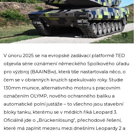
i
V únoru 2025 se na evropské zadávací platformě TED
objevila série oznámení německého Spolkového úřadu
pro výzbroj (BAAINBw), která tiše nastartovala něco, o
čem se v obranných kruzích spekulovalo roky. Studie
130mm munice, alternativního motoru s pracovním
označením OLYMP, nového ochranného balíku a
automatické polní justáže – to všechno jsou stavební
bloky tanku, kterému se v médiích říká Leopard 3.
Oficiálně jde o „Brückenlösung“, přechodové řešení,
které má zaplnit mezeru mezi dnešními Leopardy 2 a