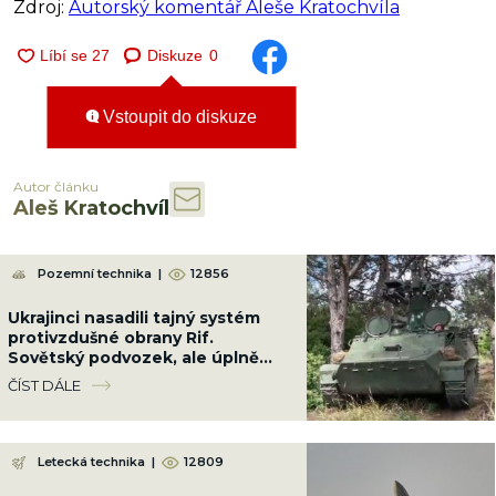
Zdroj:
Autorský komentář Aleše Kratochvíla
Diskuze
0
Vstoupit do diskuze
Autor článku
Aleš Kratochvíl
Pozemní technika
|
12856
Ukrajinci nasadili tajný systém
protivzdušné obrany Rif.
Sovětský podvozek, ale úplně
jiná hra proti letounům
ČÍST DÁLE
Letecká technika
|
12809