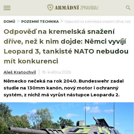
DOMŮ
POZEMNÍ TECHNIKA
Odpověď na kremelská snažení dříve, než k
Odpověď na kremelská snažení
dříve, než k nim dojde: Němci vyvíjí
Leopard 3, tankisté NATO nebudou
mít konkurenci
Aleš Kratochvíl
19. května 2026
Německo nečeká na rok 2040. Bundeswehr zadal
studie na 130mm kanón, nový motor i ochranný
systém, z nichž má vyrůst nástupce Leopardu 2.