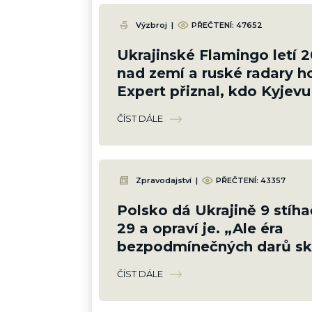
Výzbroj
|
PŘEČTENÍ:
47652
Ukrajinské Flamingo letí 
nad zemí a ruské radary ho
Expert přiznal, kdo Kyjev
naváděním
ČÍST DÁLE
Zpravodajství
|
PŘEČTENÍ:
43357
Polsko dá Ukrajině 9 stíh
29 a opraví je. „Ale éra
bezpodmínečných darů sko
vzkázala Varšava
ČÍST DÁLE