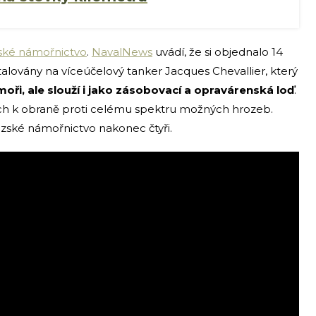
ské námořnictvo
.
NavalNews
uvádí, že si objednalo 14
stalovány na víceúčelový tanker Jacques Chevallier, který
oři, ale slouží i jako zásobovací a opravárenská loď
.
ících k obraně proti celému spektru možných hrozeb.
zské námořnictvo nakonec čtyři.