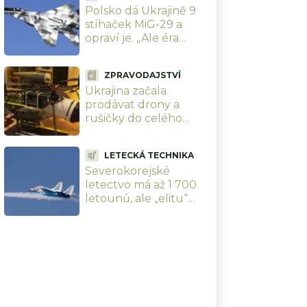
Polsko dá Ukrajině 9
stíhaček MiG-29 a
opraví je. „Ale éra
bezpodmínečných
darů skončila,“
ZPRAVODAJSTVÍ
vzkázala Varšava
Ukrajina začala
prodávat drony a
rušičky do celého
světa. Výrobci popisují,
jak funguje nový
LETECKÁ TECHNIKA
zbrojní byznys
Severokorejské
uprostřed války
letectvo má až 1 700
letounů, ale „elitu“
tvoří pouhá stovka ze
sovětských 80. let.
Podceňovat ho nelze