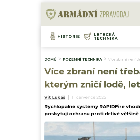
LETECKÁ
HISTORIE
TECHNIKA
DOMŮ
POZEMNÍ TECHNIKA
Více zbraní není tř
Více zbraní není třeb
kterým zničí lodě, le
Vít Lukáš
11. července 2025
Rychlopalné systémy RAPIDFire vhod
poskytují ochranu proti drtivé většině