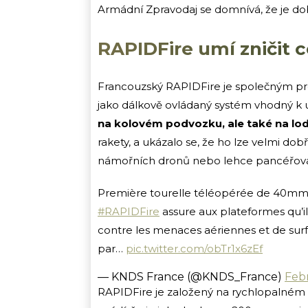
Armádní Zpravodaj se domnívá, že je d
RAPIDFire umí zničit c
Francouzský RAPIDFire je společným p
jako dálkově ovládaný systém vhodný k 
na kolovém podvozku, ale také na lod
rakety, a ukázalo se, že ho lze velmi dob
námořních dronů nebo lehce pancéřova
Première tourelle téléopérée de 40mm int
#RAPIDFire
assure aux plateformes qu’
contre les menaces aériennes et de sur
par…
pic.twitter.com/obTr1x6zEf
— KNDS France (@KNDS_France)
Feb
RAPIDFire je založený na rychlopalném