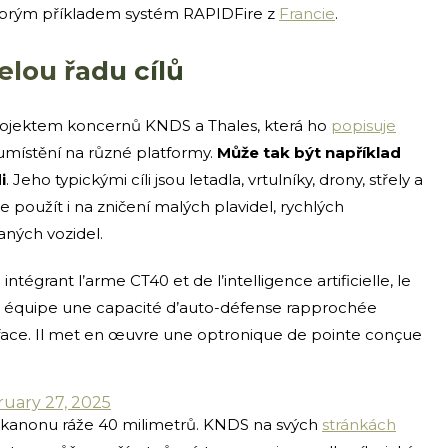
obrým příkladem systém RAPIDFire z
Francie
.
elou řadu cílů
rojektem koncernů KNDS a Thales, která ho
popisuje
umístění na různé platformy.
Může tak být například
i
. Jeho typickými cíli jsou letadla, vrtulníky, drony, střely a
ře použít i na zničení malých plavidel, rychlých
ných vozidel.
égrant l’arme CT40 et de l’intelligence artificielle, le
il équipe une capacité d’auto-défense rapprochée
face. Il met en œuvre une optronique de pointe conçue
ruary 27, 2025
 kanonu ráže 40 milimetrů. KNDS na svých
stránkách