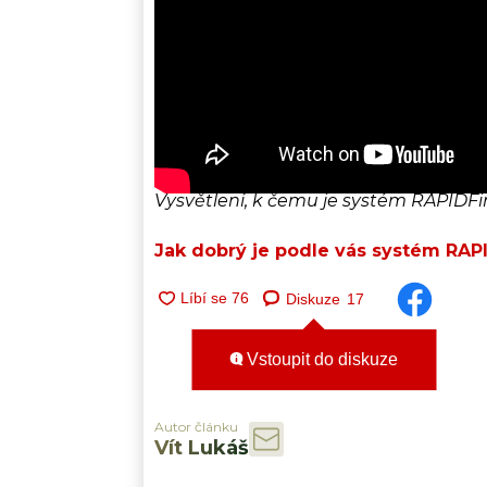
Vysvětlení, k čemu je systém RAPIDFi
Jak dobrý je podle vás systém RAP
Diskuze
17
Vstoupit do diskuze
Autor článku
Vít Lukáš