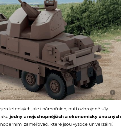
i
ejen leteckých, ale i námořních, nutí ozbrojené síly
 Jako
jedny z nejschopnějších a ekonomicky únosných
moderními zaměřovači, které jsou vysoce univerzální.