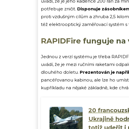
uvádí, že je jeho kadence 200 ran za mi
potřebuje zničit.
Disponuje zásobníkem 
proti vzdušným cílům a zhruba 2,5 kil
též elektrooptický zaměřovací systém s t
RAPIDFire funguje na v
Jednou z verzí systému je třeba RAPIDF
uvádí, že je mezi ručními raketami odp
dlouhého doletu.
Prezentován je např
pancéřovanou kabinou, ale lze ho umístit
kupříkladu na nějaké základně, kde chrá
20 francouzs
Ukrajině ho
totiž udeřit 