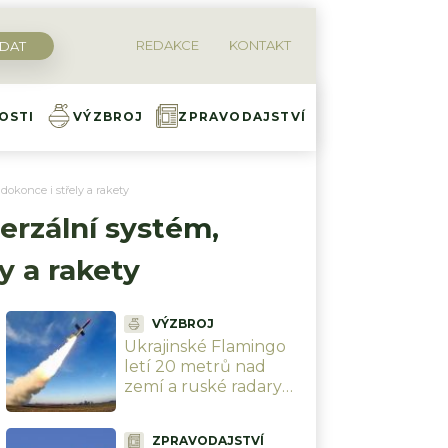
REDAKCE
KONTAKT
OSTI
VÝZBROJ
ZPRAVODAJSTVÍ
 dokonce i střely a rakety
verzální systém,
ly a rakety
VÝZBROJ
Ukrajinské Flamingo
letí 20 metrů nad
zemí a ruské radary
ho nevidí. Expert
přiznal, kdo Kyjevu
ZPRAVODAJSTVÍ
pomáhá s naváděním