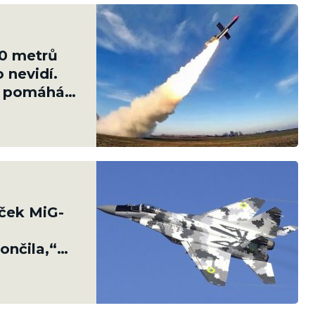
20 metrů
 nevidí.
u pomáhá s
aček MiG-
nčila,“