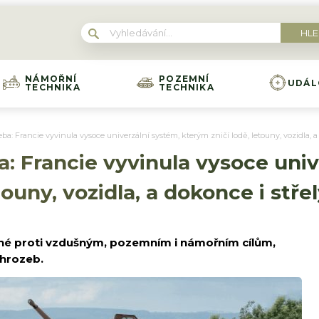
NÁMOŘNÍ
POZEMNÍ
UDÁL
TECHNIKA
TECHNIKA
eba: Francie vyvinula vysoce univerzální systém, kterým zničí lodě, letouny, vozidla, a
a: Francie vyvinula vysoce uni
touny, vozidla, a dokonce i stře
né proti vzdušným, pozemním i námořním cílům,
 hrozeb.