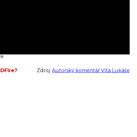
re
IDFire?
Zdroj:
Autorský komentář Víta Lukáše