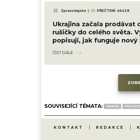
Zpravodajství
|
PŘEČTENÍ:
46429
Ukrajina začala prodávat 
rušičky do celého světa. V
popisují, jak funguje nový 
byznys uprostřed války
ČÍST DÁLE
ZOBR
SOUVISEJÍCÍ TÉMATA:
FRANCIE
PROTILE
KONTAKT
REDAKCE