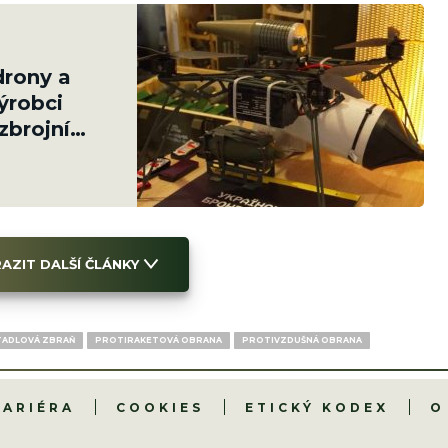
drony a
ýrobci
zbrojní
AZIT DALŠÍ ČLÁNKY
TADLOVÁ ZBRAŇ
PROTIRAKETOVÁ OBRANA
PROTIVZDUŠNÁ OBRANA
KARIÉRA
COOKIES
ETICKÝ KODEX
O