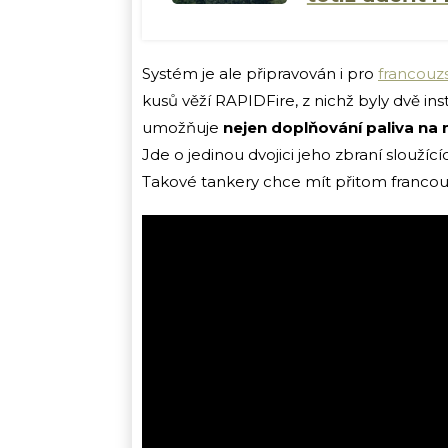
Systém je ale připravován i pro
francouz
kusů věží RAPIDFire, z nichž byly dvě in
umožňuje
nejen doplňování paliva na m
Jde o jedinou dvojici jeho zbraní slouž
Takové tankery chce mít přitom francou