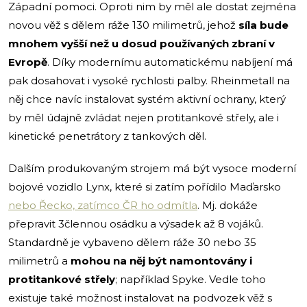
Západní pomoci. Oproti nim by měl ale dostat zejména
novou věž s dělem ráže 130 milimetrů, jehož
síla bude
mnohem vyšší než u dosud používaných zbraní v
Evropě
. Díky modernímu automatickému nabíjení má
pak dosahovat i vysoké rychlosti palby. Rheinmetall na
něj chce navíc instalovat systém aktivní ochrany, který
by měl údajně zvládat nejen protitankové střely, ale i
kinetické penetrátory z tankových děl.
Dalším produkovaným strojem má být vysoce moderní
bojové vozidlo Lynx, které si zatím pořídilo Maďarsko
nebo Řecko, zatímco ČR ho odmítla
. Mj. dokáže
přepravit 3člennou osádku a výsadek až 8 vojáků.
Standardně je vybaveno dělem ráže 30 nebo 35
milimetrů a
mohou na něj být namontovány i
protitankové střely
; například Spyke. Vedle toho
existuje také možnost instalovat na podvozek věž s