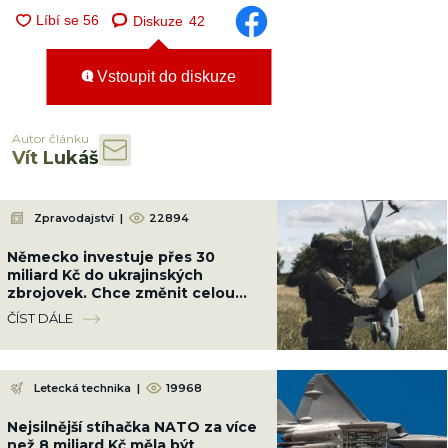
Diskuze
42
Vstoupit do diskuze
Autor článku
Vít Lukáš
Zpravodajství
|
22894
Německo investuje přes 30
miliard Kč do ukrajinských
zbrojovek. Chce změnit celou
válku a srazit Rusko na kolena
ČÍST DÁLE
Letecká technika
|
19968
Nejsilnější stíhačka NATO za více
než 8 miliard Kč měla být