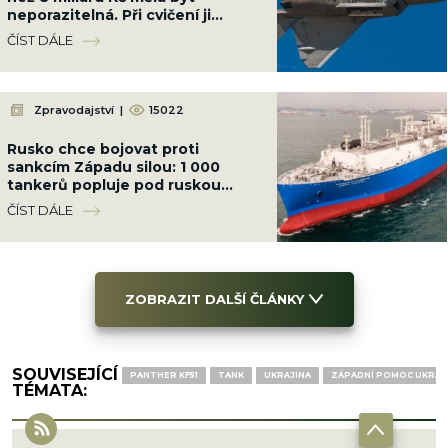
neporazitelná. Při cvičení ji
sestřelil obyčejný malý letoun
ČÍST DÁLE
Zpravodajství
|
15022
Rusko chce bojovat proti
sankcím Západu silou: 1 000
tankerů popluje pod ruskou
vlajkou, chránit je budou
ČÍST DÁLE
ozbrojenci námořnictva
ZOBRAZIT DALŠÍ ČLÁNKY
SOUVISEJÍCÍ
PANTHER KF51
TANK
UKRAJINA
ZÁPADNÍ POMOC UKRAJ
TÉMATA: