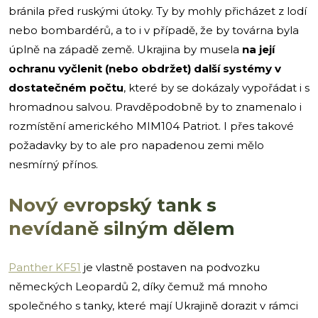
bránila před ruskými útoky. Ty by mohly přicházet z lodí
nebo bombardérů, a to i v případě, že by továrna byla
úplně na západě země. Ukrajina by musela
na její
ochranu vyčlenit (nebo obdržet) další systémy v
dostatečném počtu
, které by se dokázaly vypořádat i s
hromadnou salvou. Pravděpodobně by to znamenalo i
rozmístění amerického MIM104 Patriot. I přes takové
požadavky by to ale pro napadenou zemi mělo
nesmírný přínos.
Nový evropský tank s
nevídaně silným dělem
Panther KF51
je vlastně postaven na podvozku
německých Leopardů 2, díky čemuž má mnoho
společného s tanky, které mají Ukrajině dorazit v rámci