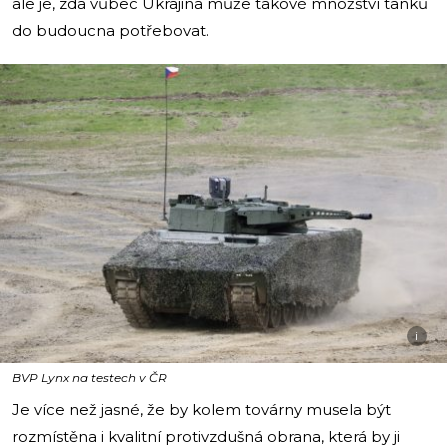
ale je, zda vůbec Ukrajina může takové množství tanků
do budoucna potřebovat.
i
BVP Lynx na testech v ČR
Je více než jasné, že by kolem továrny musela být
rozmístěna i kvalitní protivzdušná obrana, která by ji