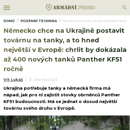
DOMŮ
POZEMNÍ TECHNIKA
Německo chce na Ukrajině postavit továrnu 
Německo chce na Ukrajině postavit
továrnu na tanky, a to hned
největší v Evropě: chrlit by dokázala
až 400 nových tanků Panther KF51
ročně
Vít Lukáš
12. března 2023
Ukrajina potřebuje tanky a německá firma má
nápad, jak pro ni zajistit stovky obrněnců Panther
KF51 budoucnosti. Má se jednat o dosud největší
továrnu svého druhu v Evropě.