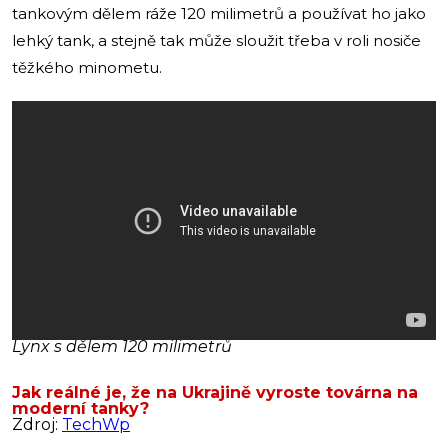
tankovým dělem ráže 120 milimetrů a používat ho jako
lehký tank, a stejně tak může sloužit třeba v roli nosiče
těžkého minometu.
Lynx s dělem 120 milimetrů
Jak reálné je, že na Ukrajině vyroste továrna na
moderní tanky?
Zdroj:
TechWp