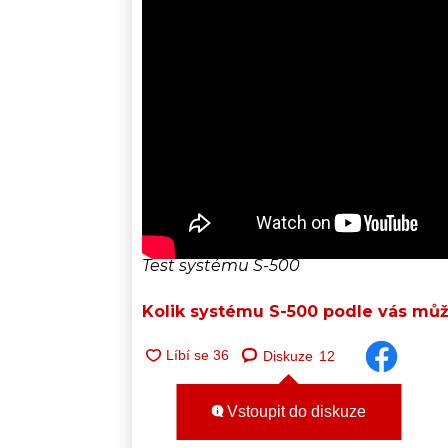
Test systému S-500
Kolik systému S-500 podle vás mů
Diskuze
12
Vstoupit do diskuze