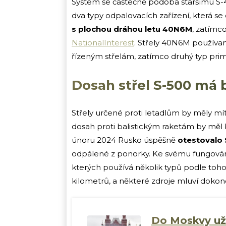
Systém se částečně podobá staršímu S-
dva typy odpalovacích zařízení, která se 
s plochou dráhou letu 40N6M
, zatímc
NationalInterest
. Střely 40N6M používan
řízeným střelám, zatímco druhý typ prim
Dosah střel S-500 má 
Střely určené proti letadlům by měly mí
dosah proti balistickým raketám by měl 
únoru 2024 Rusko úspěšně
otestovalo 
odpálené z ponorky. Ke svému fungován
kterých používá několik typů podle toho, 
kilometrů, a některé zdroje mluví doko
Do Moskvy už 