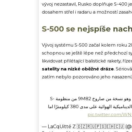
vývoj nezastavil, Rusko doplňuje S-400
dosahem střel i radaru a možností zasaho
S-500 se nejspíše nac
Vývoj systému S-500 začal kolem roku 2
schopnou se ještě lépe než předchozí s
likvidovat přilétající balistické rakety, říz
satelity na nízké oběžné dráze
. Sériov
zatím nebylo pozorováno jeho nasazení, 
صاروخ 40N6M من منظومة S-400 وكذلك صاروخ 77N6-N الجديد وهو نسخة من صاروخ 9M82 من منظومة S-
300V ولكن بمرحلة أولى أكثر قوة. مهمة 40N6 هي إسقاط الأهداف الديناميكية الهوائية على مدى 380 كيلومترًا اما
pic.twitter.com/W
— LaCqUitté Z 🇩🇿🇷🇺🇵🇸🇪🇭🇨🇺 (@