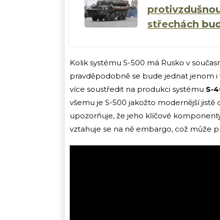
protivzdušnou
střechách bud
Kolik systému S-500 má Rusko v současné
pravděpodobně se bude jednat jenom i v
více soustředit na produkci systému
S-4
všemu je S-500 jakožto modernější jistě 
upozorňuje, že jeho klíčové komponent
vztahuje se na ně embargo, což může p