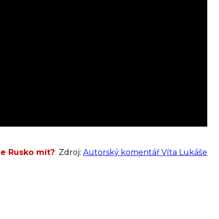
že Rusko mít?
Zdroj:
Autorský komentář Víta Lukáše