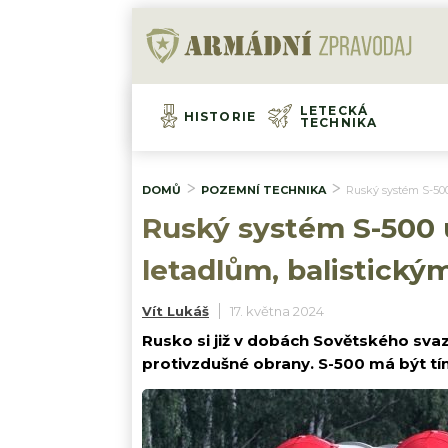
LETECKÁ
HISTORIE
TECHNIKA
DOMŮ
POZEMNÍ TECHNIKA
Ruský systém S-500
Ruský systém S-500 ú
letadlům, balistick
Vít Lukáš
17. května 2024
Rusko si již v dobách Sovětského sva
protivzdušné obrany. S-500 má být tím