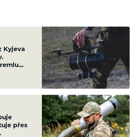
z Kyjeva
y.
Kremlu
otů
puje
tuje přes