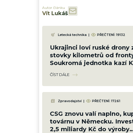
Autor článku
Vít Lukáš
Letecká technika
|
PŘEČTENÍ:
19132
Ukrajinci loví ruské drony 
stovky kilometrů od front
Soukromá jednotka kazí 
plány a vycvičila 1 000 pil
ČÍST DÁLE
Zpravodajství
|
PŘEČTENÍ:
17261
CSG znovu valí naplno, ku
továrnu v Německu. Inves
2,5 miliardy Kč do výroby