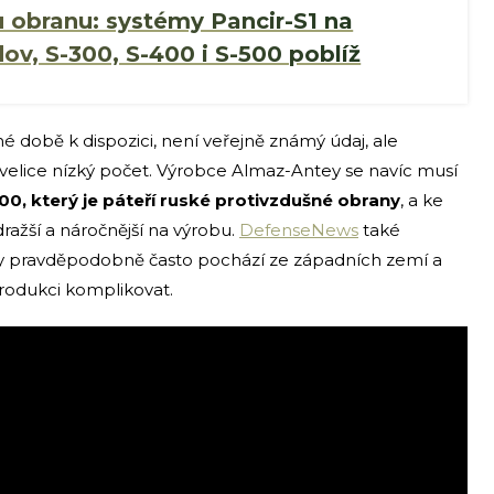
 obranu: systémy Pancir-S1 na
ov, S-300, S-400 i S-500 poblíž
 době k dispozici, není veřejně známý údaj, ale
elice nízký počet. Výrobce Almaz-Antey se navíc musí
00, který je páteří ruské protivzdušné obrany
, a ke
dražší a náročnější na výrobu.
DefenseNews
také
y pravděpodobně často pochází ze západních zemí a
rodukci komplikovat.