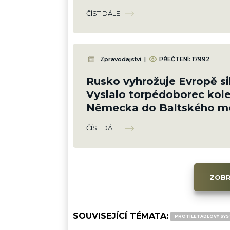
nitroglycerinu a munice
ČÍST DÁLE
Zpravodajství
|
PŘEČTENÍ:
17992
Rusko vyhrožuje Evropě si
Vyslalo torpédoborec kol
Německa do Baltského mo
chránilo své zájmy
ČÍST DÁLE
ZOBR
SOUVISEJÍCÍ TÉMATA:
PROTILETADLOVÝ SYS