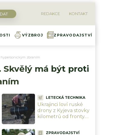
REDAKCE
KONTAKT
OSTI
VÝZBROJ
ZPRAVODAJSTVÍ
m i hypersonickým zbraním
 Skvělý má být proti
raním
LETECKÁ TECHNIKA
Ukrajinci loví ruské
drony z Kyjeva stovky
kilometrů od fronty.
Soukromá jednotka
kazí Kremlu plány a
ZPRAVODAJSTVÍ
vycvičila 1 000 pilotů