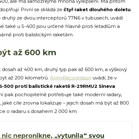
400, ale má samozřejmě mnohá vylepšení. Má přitom
doplňují. První se skládá ze
čtyř raket dlouhého doletu
o druhý ze dvou interceptorů 77N6 v tubusech, uvádí
é také u S-400 jsou určené hlavně proti letadlům a
árně proti balistickým raketám.
být až 600 km
t dosah až 400 km, druhý typ pak až 600 km, a výškový
být až 200 kilometrů.
ArmyRecognition
uvádí, že v
S-500 proti balistické raketě R-29RMU2 Sineva
í pak pochopitelně potřebuje také moderní radary,
jaké cíle zrovna lokalizuje – jejich dosah má být až 800
nce o radaru s dosahem 2 000 km.
nic nepronikne, „vytunila“ svou