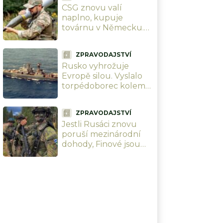
CSG znovu valí
naplno, kupuje
továrnu v Německu.
Investuje přes 2,5
miliardy Kč do výroby
ZPRAVODAJSTVÍ
nitroglycerinu a
Rusko vyhrožuje
munice
Evropě silou. Vyslalo
torpédoborec kolem
Německa do
Baltského moře, aby
ZPRAVODAJSTVÍ
chránilo své zájmy
Jestli Rusáci znovu
poruší mezinárodní
dohody, Finové jsou
připraveni. Během
chvíle se všichni
schovají pod zem