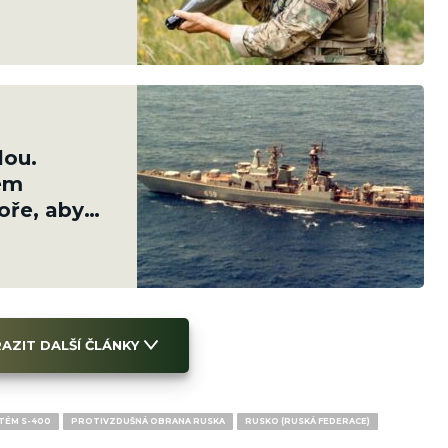
lou.
em
ře, aby
AZIT DALŠÍ ČLÁNKY
TÉM S-400
PROTIVZDUŠNÁ OBRANA RUSKA
RUSKO (RUSKÁ FEDERACE)