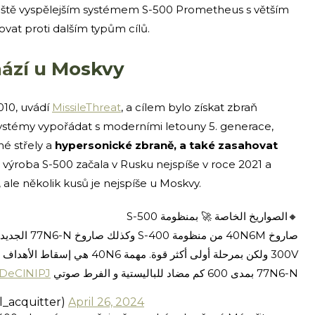
 ještě vyspělejším systémem S-500 Prometheus s větším
vat proti dalším typům cílů.
hází u Moskvy
010, uvádí
MissileThreat
, a cílem bylo získat zbraň
ystémy vypořádat s moderními letouny 5. generace,
ené střely a
hypersonické zbraně, a také zasahovat
á výroba S-500 začala v Rusku nejspíše v roce 2021 a
ale několik kusů je nejspíše u Moskvy.
🔸الصواريخ الخاصة 🚀 بمنظومة S-500
NDeClNIPJ
77N6-N بمدى 600 كم مضاد للباليستية و الفرط صوتي
l_acquitter)
April 26, 2024