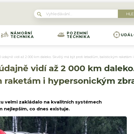
NÁMOŘNÍ
POZEMNÍ
UDÁL
TECHNIKA
TECHNIKA
 údajně vidí až 2 000 km daleko. Skvělý má být proti letadlům, balistickým raketá
dajně vidí až 2 000 km daleko.
ým raketám i hypersonickým zb
zu velmi zakládalo na kvalitních systémech
 nejlepším, co dnes existuje.