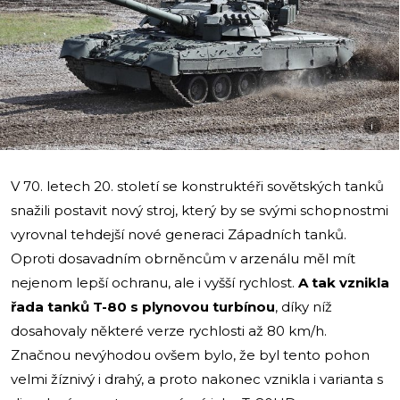
i
V 70. letech 20. století se konstruktéři sovětských tanků
snažili postavit nový stroj, který by se svými schopnostmi
vyrovnal tehdejší nové generaci Západních tanků.
Oproti dosavadním obrněncům v arzenálu měl mít
nejenom lepší ochranu, ale i vyšší rychlost.
A tak vznikla
řada tanků T-80 s plynovou turbínou
, díky níž
dosahovaly některé verze rychlosti až 80 km/h.
Značnou nevýhodou ovšem bylo, že byl tento pohon
velmi žíznivý i drahý, a proto nakonec vznikla i varianta s