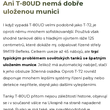
Ani T-80UD nemá dobře
uloženou munici
I když vypadá T-80UD velmi podobně jako T-72, je
oproti němu mnohem sofistikovanější. Používá však
shodné tankové dělo s hladkým vývrtem ráže 125
centimetrů, které dokáže mj. odpalovat řízené střely
9M119 Refleks. Celkem uveze až 45 nábojů, ale
trpí
typickým problémem sovětských tanků se špatným
uložením munice
. Jelikož má automatický nabíječ, stačí
k jeho obsluze 3členná osádka. Oproti T-72 rovněž
disponuje mnohem lepšími systémy řízení palby nebo
detekce nepřítele, stejně jako dalšími vylepšeními.
Tanky T-80UD přitom nejsou záležitostí historie, objevují
se i v současné válce na Ukrajině na straně napadené
země. Rusko je má také, ale pravděpodobně je