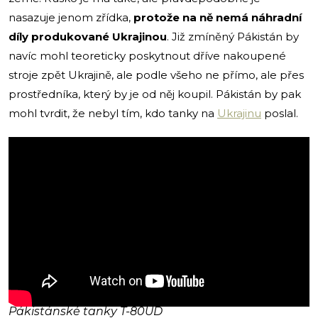
nasazuje jenom zřídka,
protože na ně nemá náhradní
díly produkované Ukrajinou
. Již zmíněný Pákistán by
navíc mohl teoreticky poskytnout dříve nakoupené
stroje zpět Ukrajině, ale podle všeho ne přímo, ale přes
prostředníka, který by je od něj koupil. Pákistán by pak
mohl tvrdit, že nebyl tím, kdo tanky na
Ukrajinu
poslal.
Pákistánské tanky T-80UD