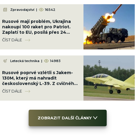
Zpravodajství
|
16542
Rusové mají problém, Ukrajina
nakoupí 100 raket pro Patriot.
Zaplatí to EU, posílá přes 24
miliard Kč
ČÍST DÁLE
Letecká technika
|
14983
Rusové poprvé vzlétli s Jakem-
130M, který má nahradit
československý L-39. Z cvičného
letounu dělají bojový
ČÍST DÁLE
ZOBRAZIT DALŠÍ ČLÁNKY