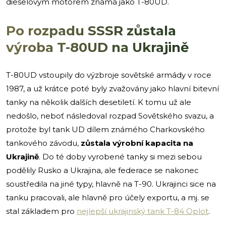
dieselovým motorem známá jako T-80UD.
Po rozpadu SSSR zůstala
výroba T-80UD na Ukrajině
T-80UD vstoupily do výzbroje sovětské armády v roce
1987, a už krátce poté byly zvažovány jako hlavní bitevní
tanky na několik dalších desetiletí. K tomu už ale
nedošlo, neboť následoval rozpad Sovětského svazu, a
protože byl tank UD dílem známého Charkovského
tankového závodu,
zůstala výrobní kapacita na
Ukrajině
. Do té doby vyrobené tanky si mezi sebou
podělily Rusko a Ukrajina, ale federace se nakonec
soustředila na jiné typy, hlavně na T-90. Ukrajinci sice na
tanku pracovali, ale hlavně pro účely exportu, a mj. se
stal základem pro
nejlepší ukrajinský tank T-84 Oplot
.