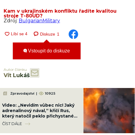
Kam v ukrajinském konfliktu řadíte kvalitou
stroje T-80UD?
Zdroj:
BulgarianMilitary
Diskuze
1
Vstoupit do diskuze
Autor článku
Vít Lukáš
Zpravodajství
|
10925
Video: „Nevidím vůbec nic! Jaký
adrenalinový nával,“ křičí Rus,
který natočil peklo přichystané
Ukrajinci cestou na Krym
ČÍST DÁLE