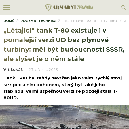
DOMŮ
POZEMNÍ TECHNIKA
„Létající“ tank T-80 existuje i v pomalejší v
„Létající“ tank T-80 existuje i v
pomalejší verzi UD bez plynové
turbíny: měl být budoucností SSSR,
ale slyšet je o něm stále
Vít Lukáš
23. března 2023
Tank T-80 byl tehdy navržen jako velmi rychlý stroj
se speciálním pohonem, který byl také jeho
slabinou. Velmi úspěšnou verzí se později stala T-
80UD.