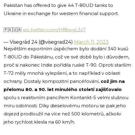
Pakistan has offered to give 44 T-80UD tanks to
Ukraine in exchange for western financial support.
🇵🇰🇺🇦
pic.twitter.com/Hf8iwgL3z7
— Visegrád 24 (@visegrad24)
March 11, 2023
Největším exportním úspěchem bylo dodání 340 kusů
T-80UD do Pákistánu, což ve své době bylo i důvodem,
proč si nakonec Indie pořídila ruské T-90. Oproti starším
T-72 měly mnohá vylepšení, a to například v oblasti
ochrany. Dostaly kompozitní pancéřování,
což jim na
přelomu 80. a 90. let minulého století zajišťovalo
spolu s reaktivním pancířem Kontankt-5 velmi slušnou
míru odolnosti. Díky dieselovému motoru se pak jeho
dojezd prodloužil na více než 500 kilometrů, ačkoliv
jeho rychlost klesla na 60 km/h.